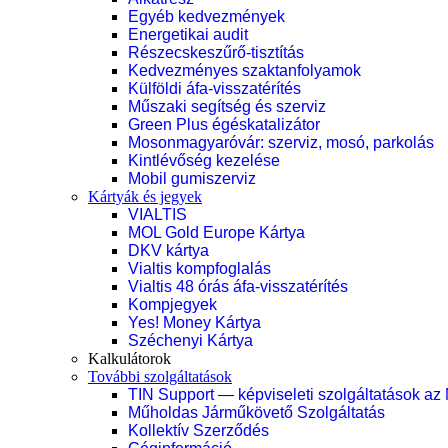
Egyéb kedvezmények
Energetikai audit
Részecskeszűrő-tisztítás
Kedvezményes szaktanfolyamok
Külföldi áfa-visszatérítés
Műszaki segítség és szerviz
Green Plus égéskatalizátor
Mosonmagyaróvár: szerviz, mosó, parkolás
Kintlévőség kezelése
Mobil gumiszerviz
Kártyák és jegyek
VIALTIS
MOL Gold Europe Kártya
DKV kártya
Vialtis kompfoglalás
Vialtis 48 órás áfa-visszatérítés
Kompjegyek
Yes! Money Kártya
Széchenyi Kártya
Kalkulátorok
További szolgáltatások
TIN Support — képviseleti szolgáltatások az
Műholdas Járműkövető Szolgáltatás
Kollektív Szerződés