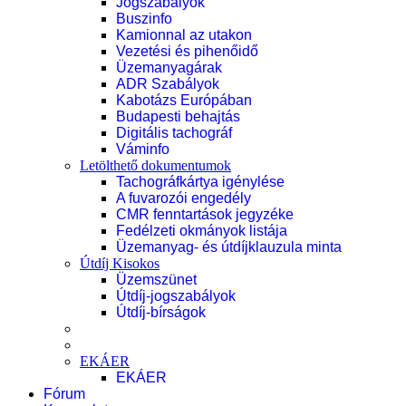
Jogszabályok
Buszinfo
Kamionnal az utakon
Vezetési és pihenőidő
Üzemanyagárak
ADR Szabályok
Kabotázs Európában
Budapesti behajtás
Digitális tachográf
Váminfo
Letölthető dokumentumok
Tachográfkártya igénylése
A fuvarozói engedély
CMR fenntartások jegyzéke
Fedélzeti okmányok listája
Üzemanyag- és útdíjklauzula minta
Útdíj Kisokos
Üzemszünet
Útdíj-jogszabályok
Útdíj-bírságok
EKÁER
EKÁER
Fórum