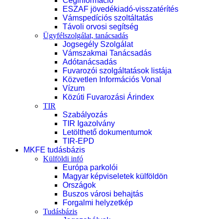
Céginformáció
ESZAF jövedékiadó-visszatérítés
Vámspedíciós szoltáltatás
Távoli orvosi segítség
Ügyfélszolgálat, tanácsadás
Jogsegély Szolgálat
Vámszakmai Tanácsadás
Adótanácsadás
Fuvarozói szolgáltatások listája
Közvetlen Információs Vonal
Vízum
Közúti Fuvarozási Árindex
TIR
Szabályozás
TIR Igazolvány
Letölthető dokumentumok
TIR-EPD
MKFE tudásbázis
Külföldi infó
Európa parkolói
Magyar képviseletek külföldön
Országok
Buszos városi behajtás
Forgalmi helyzetkép
Tudásbázis