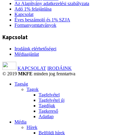
Az Alapítvány adatkezelési szabályzata
Adó 1% felajánlása
Kapcsolat
Éves beszámoló és 1% SZJA
Formanyomtatványok
Kapcsolat
Irodáink elérhetőségei
Médiaajánlat
KAPCSOLAT
IRODÁINK
© 2019
MKFE
minden jog fenntartva
Tagság
Tagok
Tagfelvétel
Tagfelvétel új
Tagdíjak
Tagkereső
Adatlap
Média
Hírek
Belföldi hírek