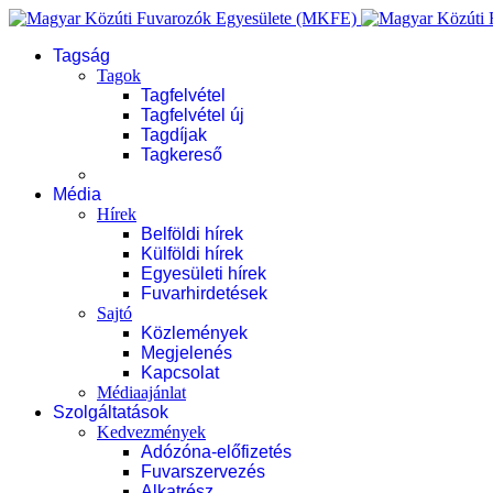
Tagság
Tagok
Tagfelvétel
Tagfelvétel új
Tagdíjak
Tagkereső
Média
Hírek
Belföldi hírek
Külföldi hírek
Egyesületi hírek
Fuvarhirdetések
Sajtó
Közlemények
Megjelenés
Kapcsolat
Médiaajánlat
Szolgáltatások
Kedvezmények
Adózóna-előfizetés
Fuvarszervezés
Alkatrész