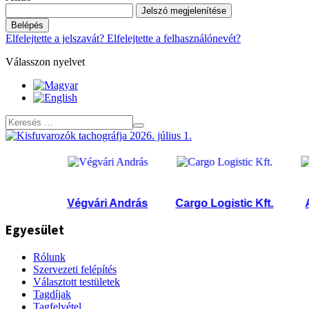
Jelszó megjelenítése
Belépés
Elfelejtette a jelszavát?
Elfelejtette a felhasználónevét?
Válasszon nyelvet
T.
Végvári András
Cargo Logistic Kft.
AV T
Egyesület
Rólunk
Szervezeti felépítés
Választott testületek
Tagdíjak
Tagfelvétel