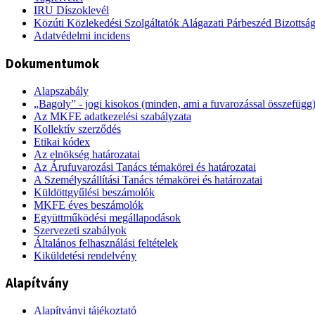
IRU Díszoklevél
Közúti Közlekedési Szolgáltatók Alágazati Párbeszéd Bizottsá
Adatvédelmi incidens
Dokumentumok
Alapszabály
„Bagoly” - jogi kisokos (minden, ami a fuvarozással összefügg
Az MKFE adatkezelési szabályzata
Kollektív szerződés
Etikai kódex
Az elnökség határozatai
Az Árufuvarozási Tanács témakörei és határozatai
A Személyszállítási Tanács témakörei és határozatai
Küldöttgyűlési beszámolók
MKFE éves beszámolók
Együttműködési megállapodások
Szervezeti szabályok
Általános felhasználási feltételek
Kiküldetési rendelvény
Alapítvány
Alapítványi tájékoztató