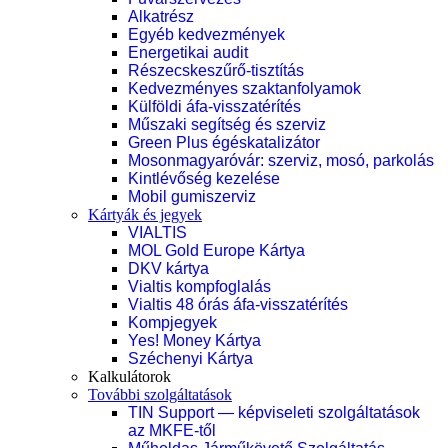
Alkatrész
Egyéb kedvezmények
Energetikai audit
Részecskeszűrő-tisztítás
Kedvezményes szaktanfolyamok
Külföldi áfa-visszatérítés
Műszaki segítség és szerviz
Green Plus égéskatalizátor
Mosonmagyaróvár: szerviz, mosó, parkolás
Kintlévőség kezelése
Mobil gumiszerviz
Kártyák és jegyek
VIALTIS
MOL Gold Europe Kártya
DKV kártya
Vialtis kompfoglalás
Vialtis 48 órás áfa-visszatérítés
Kompjegyek
Yes! Money Kártya
Széchenyi Kártya
Kalkulátorok
További szolgáltatások
TIN Support — képviseleti szolgáltatások
az MKFE-től