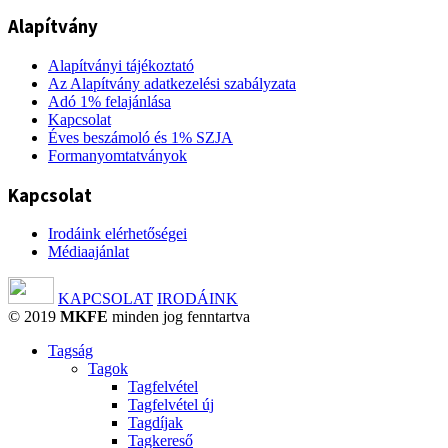
Alapítvány
Alapítványi tájékoztató
Az Alapítvány adatkezelési szabályzata
Adó 1% felajánlása
Kapcsolat
Éves beszámoló és 1% SZJA
Formanyomtatványok
Kapcsolat
Irodáink elérhetőségei
Médiaajánlat
KAPCSOLAT
IRODÁINK
© 2019
MKFE
minden jog fenntartva
Tagság
Tagok
Tagfelvétel
Tagfelvétel új
Tagdíjak
Tagkereső