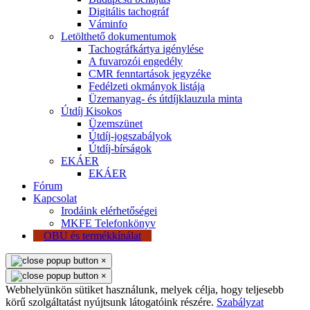
Digitális tachográf
Váminfo
Letölthető dokumentumok
Tachográfkártya igénylése
A fuvarozói engedély
CMR fenntartások jegyzéke
Fedélzeti okmányok listája
Üzemanyag- és útdíjklauzula minta
Útdíj Kisokos
Üzemszünet
Útdíj-jogszabályok
Útdíj-bírságok
EKÁER
EKÁER
Fórum
Kapcsolat
Irodáink elérhetőségei
MKFE Telefonkönyv
OBU és termékkínálat
×
×
Webhelyünkön sütiket használunk, melyek célja, hogy teljesebb
körű szolgáltatást nyújtsunk látogatóink részére.
Szabályzat