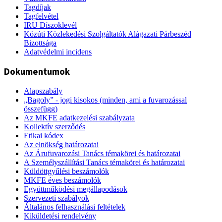
Tagdíjak
Tagfelvétel
IRU Díszoklevél
Közúti Közlekedési Szolgáltatók Alágazati Párbeszéd
Bizottsága
Adatvédelmi incidens
Dokumentumok
Alapszabály
„Bagoly” - jogi kisokos (minden, ami a fuvarozással
összefügg)
Az MKFE adatkezelési szabályzata
Kollektív szerződés
Etikai kódex
Az elnökség határozatai
Az Árufuvarozási Tanács témakörei és határozatai
A Személyszállítási Tanács témakörei és határozatai
Küldöttgyűlési beszámolók
MKFE éves beszámolók
Együttműködési megállapodások
Szervezeti szabályok
Általános felhasználási feltételek
Kiküldetési rendelvény