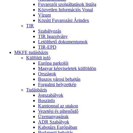
Fuvarozói szolgáltatások listája
Közvetlen Információs Vonal
Vízum
Közúti Fuvarozási Árindex
TIR
Szabályozás
TIR Igazolvány
Letölthető dokumentumok
TIR-EPD
MKFE tudásbázis
Külföldi infó
Európa parkolói
Magyar képviseletek külföldön
Országok
Buszos városi behajtás
Forgalmi helyzetkép
Tudásbázis
Jogszabályok
Buszinfo
Kamionnal az utakon
Vezetési és pihenőidő
Üzemanyagárak
ADR Szabályok
Kabotázs Európában
Budapesti behajtás