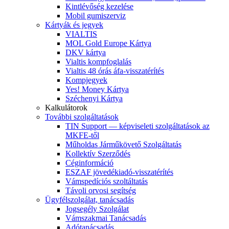
Kintlévőség kezelése
Mobil gumiszerviz
Kártyák és jegyek
VIALTIS
MOL Gold Europe Kártya
DKV kártya
Vialtis kompfoglalás
Vialtis 48 órás áfa-visszatérítés
Kompjegyek
Yes! Money Kártya
Széchenyi Kártya
Kalkulátorok
További szolgáltatások
TIN Support — képviseleti szolgáltatások az
MKFE-től
Műholdas Járműkövető Szolgáltatás
Kollektív Szerződés
Céginformáció
ESZAF jövedékiadó-visszatérítés
Vámspedíciós szoltáltatás
Távoli orvosi segítség
Ügyfélszolgálat, tanácsadás
Jogsegély Szolgálat
Vámszakmai Tanácsadás
Adótanácsadás