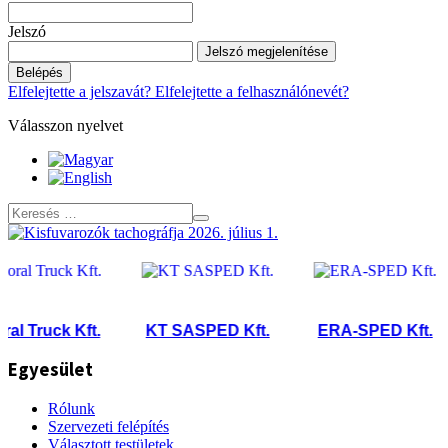
Jelszó
Jelszó megjelenítése
Belépés
Elfelejtette a jelszavát?
Elfelejtette a felhasználónevét?
Válasszon nyelvet
l Truck Kft.
KT SASPED Kft.
ERA-SPED Kft.
Egyesület
Rólunk
Szervezeti felépítés
Választott testületek