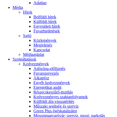
Adatlap
Média
Hírek
Belföldi hírek
Külföldi hírek
Egyesületi hírek
Fuvarhirdetések
Sajtó
Közlemények
Megjelenés
Kapcsolat
Médiaajánlat
Szolgáltatások
Kedvezmények
Adózóna-előfizetés
Fuvarszervezés
Alkatrész
Egyéb kedvezmények
Energetikai audit
Részecskeszűrő-tisztítás
Kedvezményes szaktanfolyamok
Külföldi áfa-visszatérítés
Műszaki segítség és szerviz
Green Plus égéskatalizátor
Mosonmagyaróvár: szerviz, mosó, parkolás