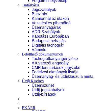
Forgalmi helyzetkép
Tudásbázis
Jogszabályok
Buszinfo
Kamionnal az utakon
Vezetési és pihenőidő
Üzemanyagárak
ADR Szabályok
Kabotázs Európában
Budapesti behajtás
Digitális tachográf
Váminfo
Letölthető dokumentumok
Tachográfkártya igénylése
A fuvarozói engedély
CMR fenntartások jegyzéke
Fedélzeti okmányok listája
Üzemanyag- és útdíjklauzula minta
Útdíj Kisokos
Üzemszünet
Útdíj-jogszabályok
Útdíj-bírságok
EKÁER