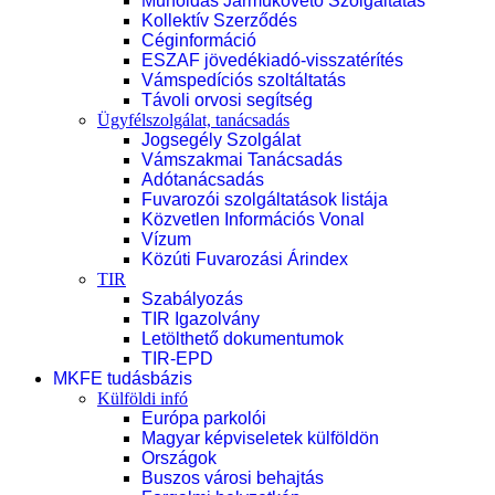
Műholdas Járműkövető Szolgáltatás
Kollektív Szerződés
Céginformáció
ESZAF jövedékiadó-visszatérítés
Vámspedíciós szoltáltatás
Távoli orvosi segítség
Ügyfélszolgálat, tanácsadás
Jogsegély Szolgálat
Vámszakmai Tanácsadás
Adótanácsadás
Fuvarozói szolgáltatások listája
Közvetlen Információs Vonal
Vízum
Közúti Fuvarozási Árindex
TIR
Szabályozás
TIR Igazolvány
Letölthető dokumentumok
TIR-EPD
MKFE tudásbázis
Külföldi infó
Európa parkolói
Magyar képviseletek külföldön
Országok
Buszos városi behajtás