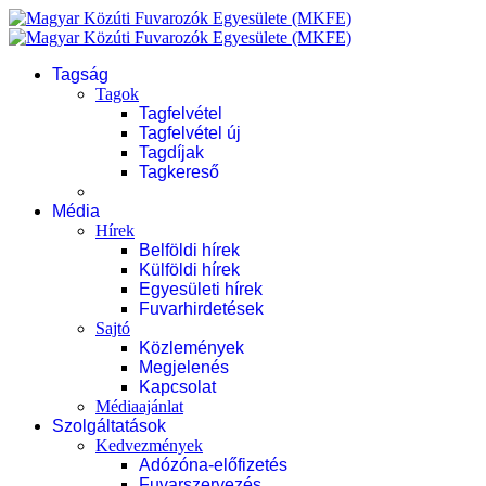
Tagság
Tagok
Tagfelvétel
Tagfelvétel új
Tagdíjak
Tagkereső
Média
Hírek
Belföldi hírek
Külföldi hírek
Egyesületi hírek
Fuvarhirdetések
Sajtó
Közlemények
Megjelenés
Kapcsolat
Médiaajánlat
Szolgáltatások
Kedvezmények
Adózóna-előfizetés
Fuvarszervezés