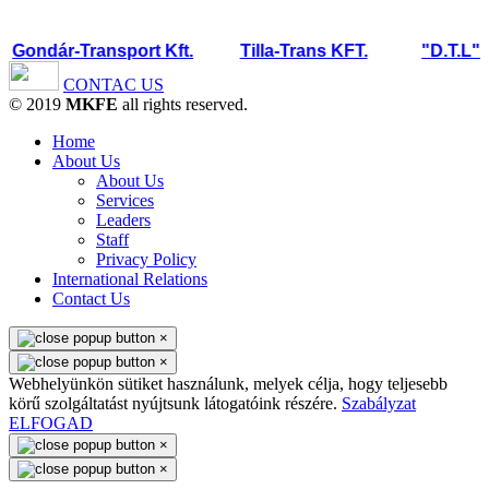
Gondár-Transport Kft.
Tilla-Trans KFT.
"D.T.L" K
CONTAC US
© 2019
MKFE
all rights reserved.
Home
About Us
About Us
Services
Leaders
Staff
Privacy Policy
International Relations
Contact Us
×
×
Webhelyünkön sütiket használunk, melyek célja, hogy teljesebb
körű szolgáltatást nyújtsunk látogatóink részére.
Szabályzat
ELFOGAD
×
×