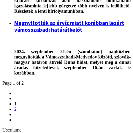
kijárási korlátozás alatt használható munkáltatói
igazolásminta lejjebb görgetve több nyelven is letölthető.
Részletek a lenti hírfolyamunkban.
Megnyitották az árvíz miatt korábban lezárt
vámosszabadi határátkelőt
2024. szeptember 21-én (szombaton) napközben
megnyitották a Vámosszabadi-Medvedov közötti, szlovák-
magyar határon átívelő Duna-hidat, melyet még a dunai
áradás közeledtével, szeptember 16-án zártak le
korábban.
Page 1 of 2
1
2
Username