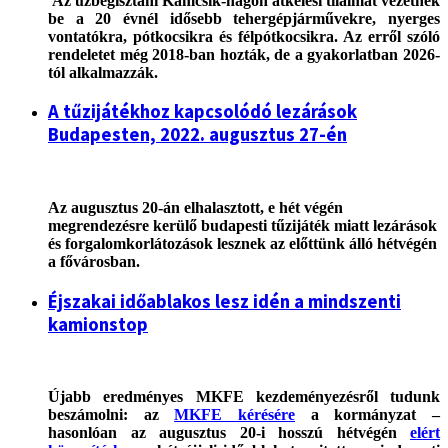
A
z üzbegisztáni Kamcsik-hágón átkelési tilalmat vezetnek
be a 20 évnél idősebb tehergépjárművekre, nyerges
vontatókra, pótkocsikra és félpótkocsikra. Az erről szóló
rendeletet még 2018-ban hozták, de a gyakorlatban 2026-
tól alkalmazzák.
A tűzijátékhoz kapcsolódó lezárások
Budapesten, 2022. augusztus 27-én
Az augusztus 20-án elhalasztott, e hét végén
megrendezésre kerülő budapesti tűzijáték miatt lezárások
és forgalomkorlátozások lesznek az előttünk álló hétvégén
a fővárosban.
Éjszakai időablakos lesz idén a mindszenti
kamionstop
Újabb eredményes MKFE kezdeményezésről tudunk
beszámolni: az
MKFE kérésére
a kormányzat –
hasonlóan az augusztus 20-i hosszú hétvégén
elért