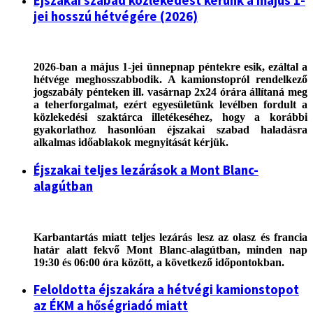
Éjszakai szabad közlekedést kérünk a május 1-
jei hosszú hétvégére (2026)
2026-ban a május 1-jei ünnepnap péntekre esik, ezáltal a
hétvége meghosszabbodik. A kamionstopról rendelkező
jogszabály pénteken ill. vasárnap 2x24 órára állítaná meg
a teherforgalmat, ezért egyesületünk levélben fordult a
közlekedési szaktárca illetékeséhez, hogy a korábbi
gyakorlathoz hasonlóan éjszakai szabad haladásra
alkalmas időablakok megnyitását kérjük.
Éjszakai teljes lezárások a Mont Blanc-
alagútban
Karbantartás miatt teljes lezárás lesz az olasz és francia
határ alatt fekvő Mont Blanc-alagútban, minden nap
19:30 és 06:00 óra között, a következő időpontokban.
Feloldotta éjszakára a hétvégi kamionstopot
az ÉKM a hőségriadó miatt