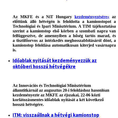
Az MKFE és a NiT Hungary
kezdeményezésére»
az
előttünk álló hétvégén is feloldotta a kamionstopot a
Technológiai és Ipari Minisztérium. A TIM tájékoztatása
szerint a kamionstop első körben a szombati napra van
felfüggesztve, de amennyiben a hőség tartós marad, és
a tisztifőorvos az intézkedés meghosszabbításáról dönt, a
kamionstop feloldása automatikusan kiterjed vasárnapra
is.
Időablak nyitását kezdeményezzük az
októberi hosszú hétvégékre
Az Innovációs és Technológiai Minisztérium
államtitkárnál az augusztus 20-i feloldáshoz hasonlóan
kezdeményezte az MKFE az éjszakai, 22-06 közti
korlátozásmentes időablak nyitását a két következő
hosszú hétvégére.
ITM: visszaállnak a hétvégi kamionstop