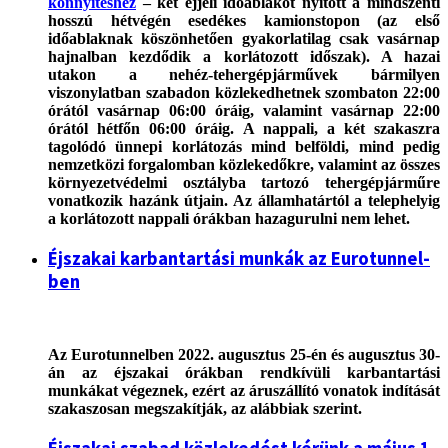
könnyítéshez
– két éjjeli időablakot nyitott a mindszenti
hosszú hétvégén esedékes kamionstopon (az első
időablaknak köszönhetően gyakorlatilag csak vasárnap
hajnalban kezdődik a korlátozott időszak). A hazai
utakon a nehéz-tehergépjárművek bármilyen
viszonylatban szabadon közlekedhetnek szombaton 22:00
órától vasárnap 06:00 óráig, valamint vasárnap 22:00
órától hétfőn 06:00 óráig. A nappali, a két szakaszra
tagolódó ünnepi korlátozás mind belföldi, mind pedig
nemzetközi forgalomban közlekedőkre, valamint az összes
környezetvédelmi osztályba tartozó tehergépjárműre
vonatkozik hazánk útjain. Az államhatártól a telephelyig
a korlátozott nappali órákban hazagurulni nem lehet.
Éjszakai karbantartási munkák az Eurotunnel-
ben
Az Eurotunnelben 2022. augusztus 25-én és augusztus 30-
án az éjszakai órákban rendkívüli karbantartási
munkákat végeznek, ezért az áruszállító vonatok indítását
szakaszosan megszakítják, az alábbiak szerint.