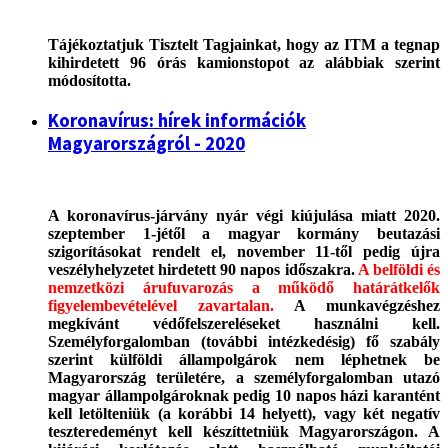
Tájékoztatjuk Tisztelt Tagjainkat, hogy az ITM a tegnap
kihirdetett 96 órás kamionstopot az alábbiak szerint
módosította.
Koronavírus: hírek információk
Magyarországról - 2020
A koronavírus-járvány nyár végi kiújulása miatt 2020.
szeptember 1-jétől a magyar kormány beutazási
szigorításokat rendelt el, november 11-től pedig újra
veszélyhelyzetet hirdetett 90 napos időszakra.
A belföldi és
nemzetközi árufuvarozás a működő határátkelők
figyelembevételével zavartalan.
A munkavégzéshez
megkívánt védőfelszereléseket használni kell.
Személyforgalomban (további intézkedésig) fő szabály
szerint külföldi állampolgárok nem léphetnek be
Magyarország területére, a személyforgalomban utazó
magyar állampolgároknak pedig 10 napos házi karantént
kell letölteniük (a korábbi 14 helyett), vagy két negatív
teszteredeményt kell készíttetniük Magyarországon. A