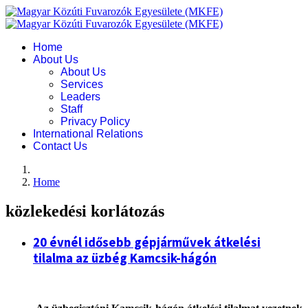
Home
About Us
About Us
Services
Leaders
Staff
Privacy Policy
International Relations
Contact Us
Home
közlekedési korlátozás
20 évnél idősebb gépjárművek átkelési
tilalma az üzbég Kamcsik-hágón