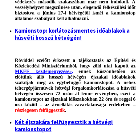
védekezés második szakaszában már nem indokolt. A
veszélyhelyzet megszűnése után, elegendő felkészülési időt
biztosítva a június 27-i hétvégétől ismét a kamionstop
általános szabályait kell alkalmazni.
Kamionstop: korlátozásmentes időablakok a
húsvéti hosszú hétvégén!
Röviddel ezelőtt érkezett a tájékoztatás az Építési és
Közlekedési Minisztériumból, hogy zöld utat kapott az
MKFE kezdeményezése»
,
ennek köszönhetően az
előttünk álló hosszú hétvégén éjszakai időablakok
szakítják meg az egybefüggő kamionstopot. A nehéz
tehergépjárművek hétvégi forgalomkorlátozása a húsvéti
hétvégén összesen 72 órán át lenne érvényben, ezért a
kamionstopot az éjszakai időszakokban 22 óra és reggel 6
óra között – az áruellátás zavartalansága érdekében –
részlegesen felfüggesztik
.
Két éjszakára felfüggesztik a hétvégi
kamionstopot