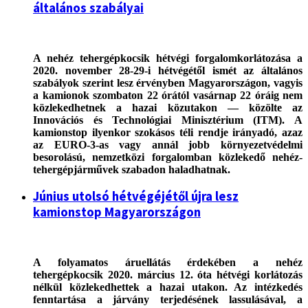
általános szabályai
A nehéz tehergépkocsik hétvégi forgalomkorlátozása a
2020. november 28-29-i hétvégétől ismét az általános
szabályok szerint lesz érvényben Magyarországon, vagyis
a kamionok szombaton 22 órától vasárnap 22 óráig nem
közlekedhetnek a hazai közutakon — közölte az
Innovációs és Technológiai Minisztérium (ITM). A
kamionstop ilyenkor szokásos téli rendje irányadó, azaz
az EURO-3-as vagy annál jobb környezetvédelmi
besorolású, nemzetközi forgalomban közlekedő nehéz-
tehergépjárművek szabadon haladhatnak.
Június utolsó hétvégéjétől újra lesz
kamionstop Magyarországon
A folyamatos áruellátás érdekében a nehéz
tehergépkocsik 2020. március 12. óta hétvégi korlátozás
nélkül közlekedhettek a hazai utakon. Az intézkedés
fenntartása a járvány terjedésének lassulásával, a