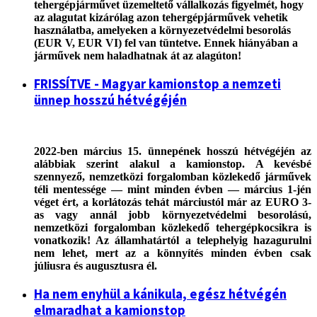
tehergépjárművet üzemeltető vállalkozás figyelmét, hogy
az alagutat kizárólag azon tehergépjárművek vehetik
használatba, amelyeken a környezetvédelmi besorolás
(EUR V, EUR VI) fel van tüntetve. Ennek hiányában a
járművek nem haladhatnak át az alagúton!
FRISSÍTVE - Magyar kamionstop a nemzeti
ünnep hosszú hétvégéjén
2022-ben március 15. ünnepének hosszú hétvégéjén az
alábbiak szerint alakul a kamionstop. A kevésbé
szennyező, nemzetközi forgalomban közlekedő járművek
téli mentessége — mint minden évben — március 1-jén
véget ért, a korlátozás tehát márciustól már az EURO 3-
as vagy annál jobb környezetvédelmi besorolású,
nemzetközi forgalomban közlekedő tehergépkocsikra is
vonatkozik! Az államhatártól a telephelyig hazagurulni
nem lehet, mert az a könnyítés minden évben csak
júliusra és augusztusra él.
Ha nem enyhül a kánikula, egész hétvégén
elmaradhat a kamionstop