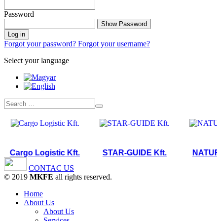
Password
Show Password
Log in
Forgot your password?
Forgot your username?
Select your language
Cargo Logistic Kft.
STAR-GUIDE Kft.
NATURTEX
CONTAC US
© 2019
MKFE
all rights reserved.
Home
About Us
About Us
Services