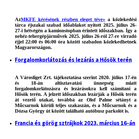
Az
MKFE kérésének részben eleget téve»
a közlekedési
tárca éjszakai szabad időablakot nyitott 2025. július 26-
27-i hétvégén a kamionstopban érintett időszakban. Így a
nehéz-tehergépjárművek 2025. július 26-ról 27-re virradó
éjjel 22:00 és 06:00 óra között szabadon közlekedhetnek
Magyarországon.
Forgalomkorlátozás és lezárás a Hősök terén
A Városliget Zrt. tájékoztatása szerint 2020. július 17-én
és 18-án altisztavatási ünnepség miatt
forgalomkorlátozásra és lezárásokra kell számítani a
Hősök terén. A jelzett időszakban lezárják a Hősök terén
át vezető utakat, továbbá az Olof Palme sétányt a
Műcsarnok körüli teljes szakaszán, és a Műcsarnok és a
Dózsa György út között található autóbusz parkolót is.
Francia és görög sztrájkok 2023. március 16-án