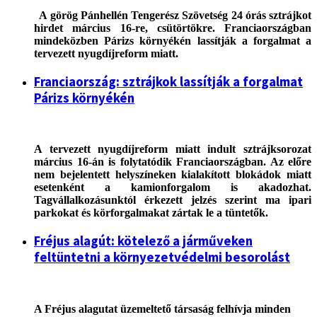
A görög Pánhellén Tengerész Szövetség 24 órás sztrájkot
hirdet március 16-re, csütörtökre. Franciaországban
mindeközben Párizs környékén lassítják a forgalmat a
tervezett nyugdíjreform miatt.
Franciaország: sztrájkok lassítják a forgalmat
Párizs környékén
A tervezett nyugdíjreform miatt indult sztrájksorozat
március 16-án is folytatódik Franciaországban. Az előre
nem bejelentett helyszíneken kialakított blokádok miatt
esetenként a kamionforgalom is akadozhat.
Tagvállalkozásunktól érkezett jelzés szerint ma ipari
parkokat és körforgalmakat zártak le a tüntetők.
Fréjus alagút: kötelező a járműveken
feltüntetni a környezetvédelmi besorolást
A Fréjus alagutat üzemeltető társaság felhívja minden