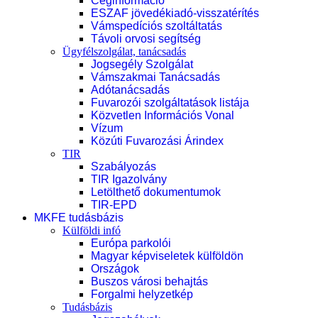
Céginformáció
ESZAF jövedékiadó-visszatérítés
Vámspedíciós szoltáltatás
Távoli orvosi segítség
Ügyfélszolgálat, tanácsadás
Jogsegély Szolgálat
Vámszakmai Tanácsadás
Adótanácsadás
Fuvarozói szolgáltatások listája
Közvetlen Információs Vonal
Vízum
Közúti Fuvarozási Árindex
TIR
Szabályozás
TIR Igazolvány
Letölthető dokumentumok
TIR-EPD
MKFE tudásbázis
Külföldi infó
Európa parkolói
Magyar képviseletek külföldön
Országok
Buszos városi behajtás
Forgalmi helyzetkép
Tudásbázis