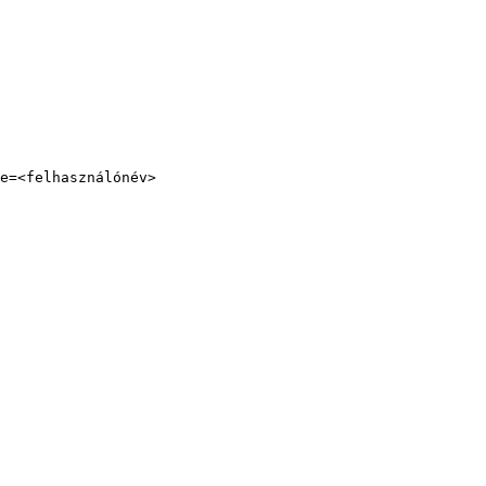
e=<felhasználónév>