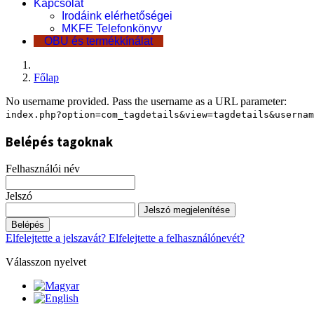
Kapcsolat
Irodáink elérhetőségei
MKFE Telefonkönyv
OBU és termékkínálat
Főlap
No username provided. Pass the username as a URL parameter:
index.php?option=com_tagdetails&view=tagdetails&usernam
Belépés tagoknak
Felhasználói név
Jelszó
Jelszó megjelenítése
Belépés
Elfelejtette a jelszavát?
Elfelejtette a felhasználónevét?
Válasszon nyelvet