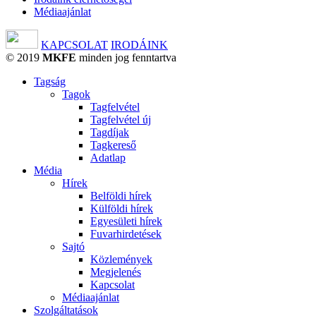
Médiaajánlat
KAPCSOLAT
IRODÁINK
© 2019
MKFE
minden jog fenntartva
Tagság
Tagok
Tagfelvétel
Tagfelvétel új
Tagdíjak
Tagkereső
Adatlap
Média
Hírek
Belföldi hírek
Külföldi hírek
Egyesületi hírek
Fuvarhirdetések
Sajtó
Közlemények
Megjelenés
Kapcsolat
Médiaajánlat
Szolgáltatások