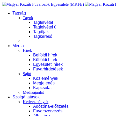
Tagság
Tagok
Tagfelvétel
Tagfelvétel új
Tagdíjak
Tagkereső
Média
Hírek
Belföldi hírek
Külföldi hírek
Egyesületi hírek
Fuvarhirdetések
Sajtó
Közlemények
Megjelenés
Kapcsolat
Médiaajánlat
Szolgáltatások
Kedvezmények
Adózóna-előfizetés
Fuvarszervezés
Alkatrész