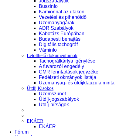
Jogszabályok
Buszinfo
Kamionnal az utakon
Vezetési és pihenőidő
Üzemanyagárak
ADR Szabályok
Kabotázs Európában
Budapesti behajtás
Digitális tachográf
Váminfo
Letölthető dokumentumok
Tachográfkártya igénylése
A fuvarozói engedély
CMR fenntartások jegyzéke
Fedélzeti okmányok listája
Üzemanyag- és útdíjklauzula minta
Útdíj Kisokos
Üzemszünet
Útdíj-jogszabályok
Útdíj-bírságok
EKÁER
EKÁER
Fórum