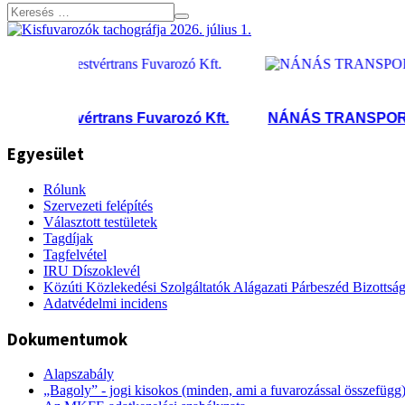
Testvértrans Fuvarozó Kft.
NÁNÁS TRANSPORT Kft
Egyesület
Rólunk
Szervezeti felépítés
Választott testületek
Tagdíjak
Tagfelvétel
IRU Díszoklevél
Közúti Közlekedési Szolgáltatók Alágazati Párbeszéd Bizottsá
Adatvédelmi incidens
Dokumentumok
Alapszabály
„Bagoly” - jogi kisokos (minden, ami a fuvarozással összefügg