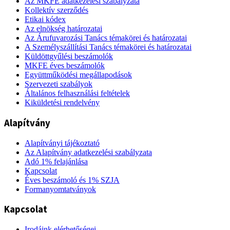
Az MKFE adatkezelési szabályzata
Kollektív szerződés
Etikai kódex
Az elnökség határozatai
Az Árufuvarozási Tanács témakörei és határozatai
A Személyszállítási Tanács témakörei és határozatai
Küldöttgyűlési beszámolók
MKFE éves beszámolók
Együttműködési megállapodások
Szervezeti szabályok
Általános felhasználási feltételek
Kiküldetési rendelvény
Alapítvány
Alapítványi tájékoztató
Az Alapítvány adatkezelési szabályzata
Adó 1% felajánlása
Kapcsolat
Éves beszámoló és 1% SZJA
Formanyomtatványok
Kapcsolat
Irodáink elérhetőségei