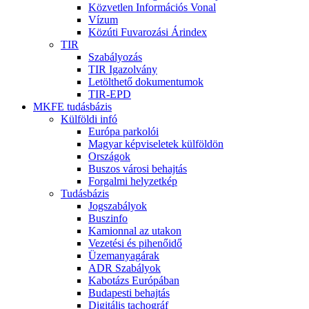
Közvetlen Információs Vonal
Vízum
Közúti Fuvarozási Árindex
TIR
Szabályozás
TIR Igazolvány
Letölthető dokumentumok
TIR-EPD
MKFE tudásbázis
Külföldi infó
Európa parkolói
Magyar képviseletek külföldön
Országok
Buszos városi behajtás
Forgalmi helyzetkép
Tudásbázis
Jogszabályok
Buszinfo
Kamionnal az utakon
Vezetési és pihenőidő
Üzemanyagárak
ADR Szabályok
Kabotázs Európában
Budapesti behajtás
Digitális tachográf