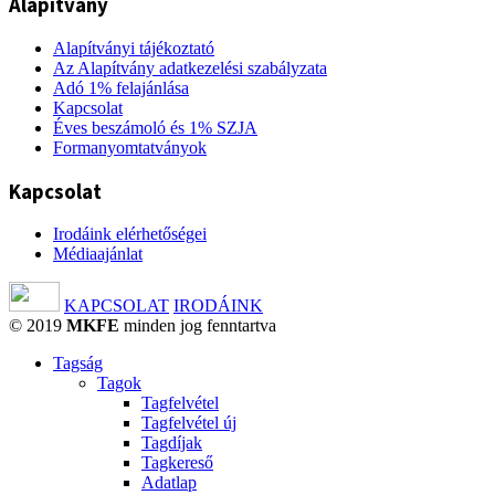
Alapítvány
Alapítványi tájékoztató
Az Alapítvány adatkezelési szabályzata
Adó 1% felajánlása
Kapcsolat
Éves beszámoló és 1% SZJA
Formanyomtatványok
Kapcsolat
Irodáink elérhetőségei
Médiaajánlat
KAPCSOLAT
IRODÁINK
© 2019
MKFE
minden jog fenntartva
Tagság
Tagok
Tagfelvétel
Tagfelvétel új
Tagdíjak
Tagkereső
Adatlap