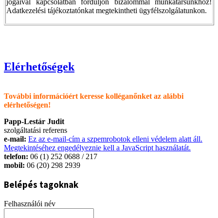
jogaival kapcsolatban forduljon bizalommal munkatársunkhoz!
Adatkezelési tájékoztatónkat megtekintheti ügyfélszolgálatunkon.
Elérhetőségek
További információért keresse kolléganőnket az alábbi
elérhetőségen!
Papp-Lestár Judit
szolgáltatási referens
e-mail:
Ez az e-mail-cím a szpemrobotok elleni védelem alatt áll.
Megtekintéséhez engedélyeznie kell a JavaScript használatát.
telefon:
06 (1) 252 0688 / 217
mobil:
06 (20) 298 2939
Belépés tagoknak
Felhasználói név