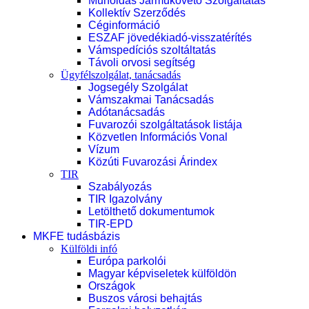
Műholdas Járműkövető Szolgáltatás
Kollektív Szerződés
Céginformáció
ESZAF jövedékiadó-visszatérítés
Vámspedíciós szoltáltatás
Távoli orvosi segítség
Ügyfélszolgálat, tanácsadás
Jogsegély Szolgálat
Vámszakmai Tanácsadás
Adótanácsadás
Fuvarozói szolgáltatások listája
Közvetlen Információs Vonal
Vízum
Közúti Fuvarozási Árindex
TIR
Szabályozás
TIR Igazolvány
Letölthető dokumentumok
TIR-EPD
MKFE tudásbázis
Külföldi infó
Európa parkolói
Magyar képviseletek külföldön
Országok
Buszos városi behajtás