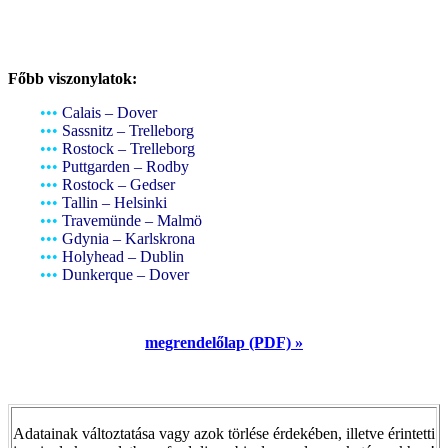
Főbb viszonylatok:
•••
Calais – Dover
•••
Sassnitz – Trelleborg
•••
Rostock – Trelleborg
•••
Puttgarden – Rodby
•••
Rostock – Gedser
•••
Tallin – Helsinki
•••
Travemünde – Malmö
•••
Gdynia – Karlskrona
•••
Holyhead – Dublin
•••
Dunkerque – Dover
megrendelőlap (PDF) »
Adatainak változtatása vagy azok törlése érdekében, illetve érintetti