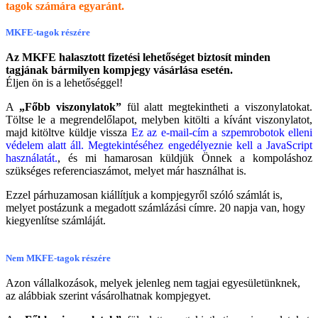
tagok számára egyaránt.
MKFE-tagok részére
Az MKFE halasztott fizetési lehetőséget biztosít minden
tagjának bármilyen kompjegy vásárlása esetén.
Éljen ön is a lehetőséggel!
A
„Főbb viszonylatok”
fül alatt megtekintheti a viszonylatokat.
Töltse le a megrendelőlapot, melyben kitölti a kívánt viszonylatot,
majd kitöltve küldje vissza
Ez az e-mail-cím a szpemrobotok elleni
védelem alatt áll. Megtekintéséhez engedélyeznie kell a JavaScript
használatát.
, és mi hamarosan küldjük Önnek a kompoláshoz
szükséges referenciaszámot, melyet már használhat is.
Ezzel párhuzamosan kiállítjuk a kompjegyről szóló számlát is,
melyet postázunk a megadott számlázási címre. 20 napja van, hogy
kiegyenlítse számláját.
Nem MKFE-tagok részére
Azon vállalkozások, melyek jelenleg nem tagjai egyesületünknek,
az alábbiak szerint vásárolhatnak kompjegyet.