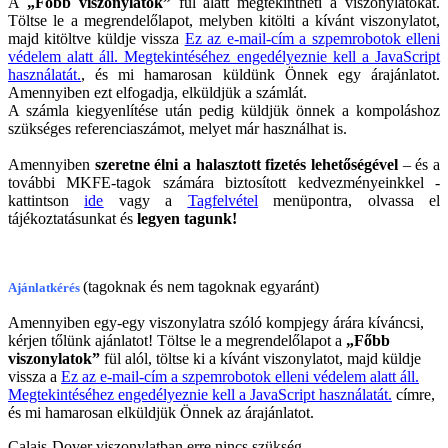
A
„Főbb viszonylatok”
fül alatt megtekintheti a viszonylatokat.
Töltse le a megrendelőlapot, melyben kitölti a kívánt viszonylatot,
majd kitöltve küldje vissza
Ez az e-mail-cím a szpemrobotok elleni
védelem alatt áll. Megtekintéséhez engedélyeznie kell a JavaScript
használatát.
, és mi hamarosan küldünk Önnek egy árajánlatot.
Amennyiben ezt elfogadja, elküldjük a számlát.
A számla kiegyenlítése után pedig küldjük önnek a kompoláshoz
szükséges referenciaszámot, melyet már használhat is.
Amennyiben
szeretne élni a halasztott fizetés lehetőségével
– és a
további MKFE-tagok számára biztosított kedvezményeinkkel -
kattintson
ide
vagy a
T
agfelvétel
menüpontra, olvassa el
tájékoztatásunkat és
legyen tagunk!
(tagoknak és nem tagoknak egyaránt)
Ajánlatkérés
Amennyiben egy-egy viszonylatra szóló kompjegy árára kíváncsi,
kérjen tőlünk ajánlatot! Töltse le a megrendelőlapot a
„Főbb
viszonylatok”
fül alól, töltse ki a kívánt viszonylatot, majd küldje
vissza a
Ez az e-mail-cím a szpemrobotok elleni védelem alatt áll.
Megtekintéséhez engedélyeznie kell a JavaScript használatát.
címre,
és mi hamarosan elküldjük Önnek az árajánlatot.
Calais-Dover viszonylatban erre nincs szükség.