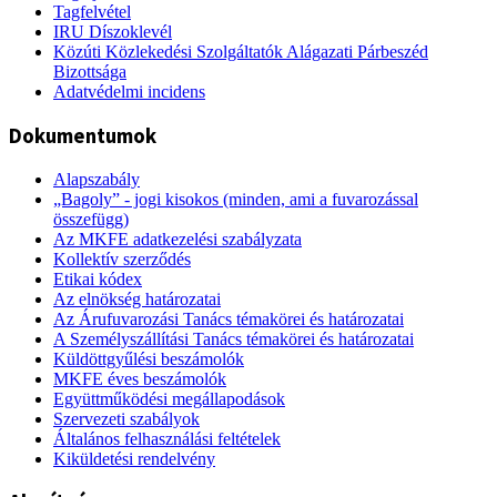
Tagfelvétel
IRU Díszoklevél
Közúti Közlekedési Szolgáltatók Alágazati Párbeszéd
Bizottsága
Adatvédelmi incidens
Dokumentumok
Alapszabály
„Bagoly” - jogi kisokos (minden, ami a fuvarozással
összefügg)
Az MKFE adatkezelési szabályzata
Kollektív szerződés
Etikai kódex
Az elnökség határozatai
Az Árufuvarozási Tanács témakörei és határozatai
A Személyszállítási Tanács témakörei és határozatai
Küldöttgyűlési beszámolók
MKFE éves beszámolók
Együttműködési megállapodások
Szervezeti szabályok
Általános felhasználási feltételek
Kiküldetési rendelvény