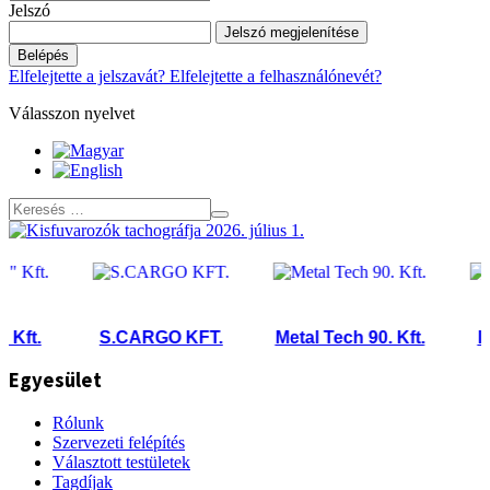
Jelszó
Jelszó megjelenítése
Belépés
Elfelejtette a jelszavát?
Elfelejtette a felhasználónevét?
Válasszon nyelvet
t.
S.CARGO KFT.
Metal Tech 90. Kft.
INIT 
Egyesület
Rólunk
Szervezeti felépítés
Választott testületek
Tagdíjak