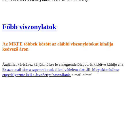
Főbb viszonylatok
Az MKFE többek között az alábbi viszonylatokat kínálja
kedvező áron
Árajánlat kéréséhez kérjük, töltse le a megrendelőlapot, és kitöltve küldje el a
Ez az e-mail-cím a szpemrobotok elleni védelem alatt áll. Megtekintéséhez
engedélyeznie kell a JavaScript használatát.
e-mail-címre!