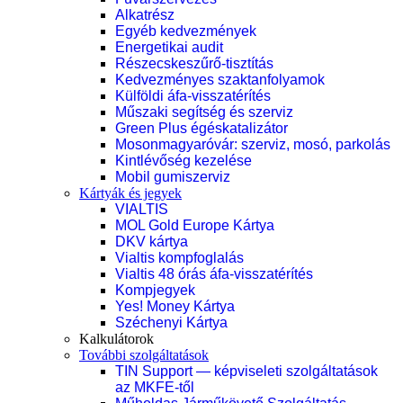
Alkatrész
Egyéb kedvezmények
Energetikai audit
Részecskeszűrő-tisztítás
Kedvezményes szaktanfolyamok
Külföldi áfa-visszatérítés
Műszaki segítség és szerviz
Green Plus égéskatalizátor
Mosonmagyaróvár: szerviz, mosó, parkolás
Kintlévőség kezelése
Mobil gumiszerviz
Kártyák és jegyek
VIALTIS
MOL Gold Europe Kártya
DKV kártya
Vialtis kompfoglalás
Vialtis 48 órás áfa-visszatérítés
Kompjegyek
Yes! Money Kártya
Széchenyi Kártya
Kalkulátorok
További szolgáltatások
TIN Support — képviseleti szolgáltatások
az MKFE-től