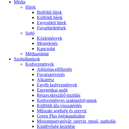
Média
Hírek
Belföldi hírek
Külföldi hírek
Egyesületi hírek
Fuvarhirdetések
Sajtó
Közlemények
Megjelenés
Kapcsolat
Médiaajánlat
Szolgáltatások
Kedvezmények
Adózóna-előfizetés
Fuvarszervezés
Alkatrész
Egyéb kedvezmények
Energetikai audit
Részecskeszűrő-tisztítás
Kedvezményes szaktanfolyamok
Külföldi áfa-visszatérítés
Műszaki segítség és szerviz
Green Plus égéskatalizátor
Mosonmagyaróvár: szerviz, mosó, parkolás
Kintlévőség kezelése