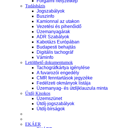
Forgalmi helyzetkép
Tudásbázis
Jogszabályok
Buszinfo
Kamionnal az utakon
Vezetési és pihenőidő
Üzemanyagárak
ADR Szabályok
Kabotázs Európában
Budapesti behajtás
Digitális tachográf
Váminfo
Letölthető dokumentumok
Tachográfkártya igénylése
A fuvarozói engedély
CMR fenntartások jegyzéke
Fedélzeti okmányok listája
Üzemanyag- és útdíjklauzula minta
Útdíj Kisokos
Üzemszünet
Útdíj-jogszabályok
Útdíj-bírságok
EKÁER