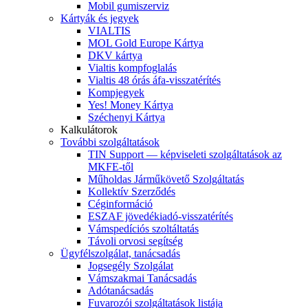
Mobil gumiszerviz
Kártyák és jegyek
VIALTIS
MOL Gold Europe Kártya
DKV kártya
Vialtis kompfoglalás
Vialtis 48 órás áfa-visszatérítés
Kompjegyek
Yes! Money Kártya
Széchenyi Kártya
Kalkulátorok
További szolgáltatások
TIN Support — képviseleti szolgáltatások az
MKFE-től
Műholdas Járműkövető Szolgáltatás
Kollektív Szerződés
Céginformáció
ESZAF jövedékiadó-visszatérítés
Vámspedíciós szoltáltatás
Távoli orvosi segítség
Ügyfélszolgálat, tanácsadás
Jogsegély Szolgálat
Vámszakmai Tanácsadás
Adótanácsadás
Fuvarozói szolgáltatások listája