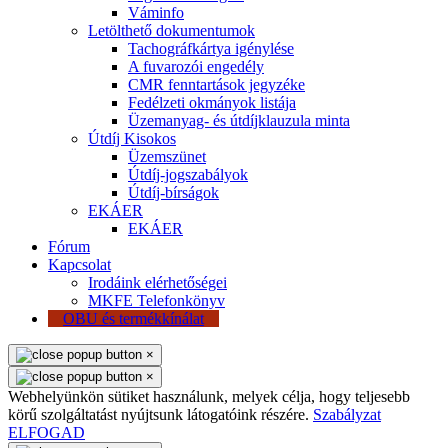
Váminfo
Letölthető dokumentumok
Tachográfkártya igénylése
A fuvarozói engedély
CMR fenntartások jegyzéke
Fedélzeti okmányok listája
Üzemanyag- és útdíjklauzula minta
Útdíj Kisokos
Üzemszünet
Útdíj-jogszabályok
Útdíj-bírságok
EKÁER
EKÁER
Fórum
Kapcsolat
Irodáink elérhetőségei
MKFE Telefonkönyv
OBU és termékkínálat
×
×
Webhelyünkön sütiket használunk, melyek célja, hogy teljesebb
körű szolgáltatást nyújtsunk látogatóink részére.
Szabályzat
ELFOGAD