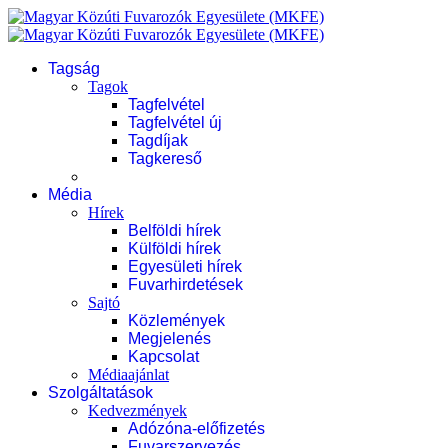
Tagság
Tagok
Tagfelvétel
Tagfelvétel új
Tagdíjak
Tagkereső
Média
Hírek
Belföldi hírek
Külföldi hírek
Egyesületi hírek
Fuvarhirdetések
Sajtó
Közlemények
Megjelenés
Kapcsolat
Médiaajánlat
Szolgáltatások
Kedvezmények
Adózóna-előfizetés
Fuvarszervezés