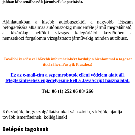
jobban kihasználhassák járműveik kapacitását.
Ajánlatunkban a kisebb autóbuszoktól a nagyobb létszám
befogadására alkalmas autóbuszokig mindenféle jármű megtalálható;
a kizárólag belföldi vizsgás kategóriától kezdődően a
nemzetközi forgalomra vizsgáztatott járművekig minden autóbusz.
További kérdésével bővebb információkért forduljon bizalommal a tagozat
titkárához, Pastyik Piuszhoz!
Ez az e-mail-cím a szpemrobotok elleni védelem alatt áll.
Megtekintéséhez engedélyeznie kell a JavaScript használatát.
Tel.: 06 (1) 252 06 88/ 266
Köszönjük, hogy szolgáltatásunkat választotta, s kérjük, ajánlja
tovább ismerőseinek, kollégáinak!
Belépés tagoknak