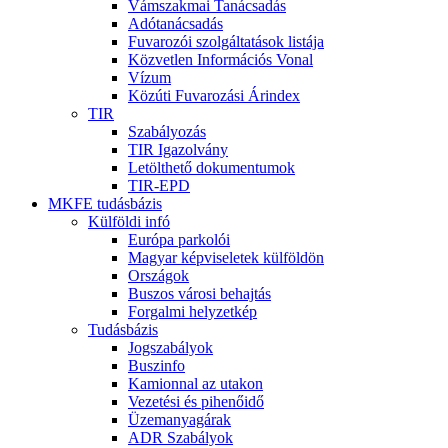
Vámszakmai Tanácsadás
Adótanácsadás
Fuvarozói szolgáltatások listája
Közvetlen Információs Vonal
Vízum
Közúti Fuvarozási Árindex
TIR
Szabályozás
TIR Igazolvány
Letölthető dokumentumok
TIR-EPD
MKFE tudásbázis
Külföldi infó
Európa parkolói
Magyar képviseletek külföldön
Országok
Buszos városi behajtás
Forgalmi helyzetkép
Tudásbázis
Jogszabályok
Buszinfo
Kamionnal az utakon
Vezetési és pihenőidő
Üzemanyagárak
ADR Szabályok