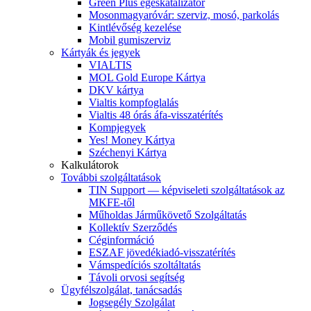
Green Plus égéskatalizátor
Mosonmagyaróvár: szerviz, mosó, parkolás
Kintlévőség kezelése
Mobil gumiszerviz
Kártyák és jegyek
VIALTIS
MOL Gold Europe Kártya
DKV kártya
Vialtis kompfoglalás
Vialtis 48 órás áfa-visszatérítés
Kompjegyek
Yes! Money Kártya
Széchenyi Kártya
Kalkulátorok
További szolgáltatások
TIN Support — képviseleti szolgáltatások az
MKFE-től
Műholdas Járműkövető Szolgáltatás
Kollektív Szerződés
Céginformáció
ESZAF jövedékiadó-visszatérítés
Vámspedíciós szoltáltatás
Távoli orvosi segítség
Ügyfélszolgálat, tanácsadás
Jogsegély Szolgálat