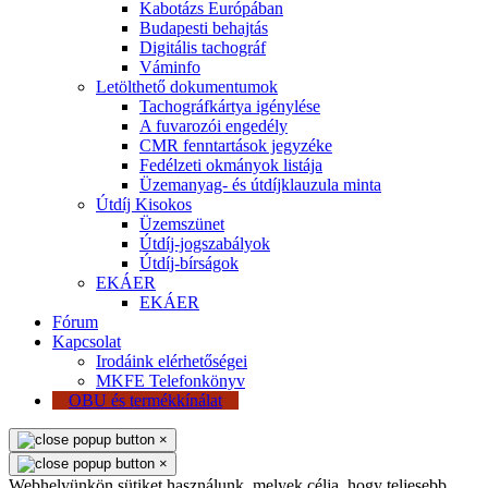
Kabotázs Európában
Budapesti behajtás
Digitális tachográf
Váminfo
Letölthető dokumentumok
Tachográfkártya igénylése
A fuvarozói engedély
CMR fenntartások jegyzéke
Fedélzeti okmányok listája
Üzemanyag- és útdíjklauzula minta
Útdíj Kisokos
Üzemszünet
Útdíj-jogszabályok
Útdíj-bírságok
EKÁER
EKÁER
Fórum
Kapcsolat
Irodáink elérhetőségei
MKFE Telefonkönyv
OBU és termékkínálat
×
×
Webhelyünkön sütiket használunk, melyek célja, hogy teljesebb