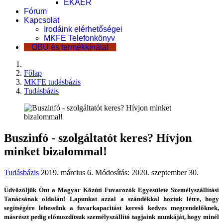
EKÁER
Fórum
Kapcsolat
Irodáink elérhetőségei
MKFE Telefonkönyv
OBU és termékkínálat
Főlap
MKFE tudásbázis
Tudásbázis
Buszinfó - szolgáltatót keres? Hívjon
minket bizalommal!
Tudásbázis
2019. március 6.
Módosítás: 2020. szeptember 30.
Üdvözöljük Önt a Magyar Közúti Fuvarozók Egyesülete Személyszállítási
Tanácsának oldalán! Lapunkat azzal a szándékkal hoztuk létre, hogy
segítségére lehessünk a fuvarkapacitást kereső kedves megrendelőknek,
másrészt pedig előmozdítsuk személyszállító tagjaink munkáját, hogy minél