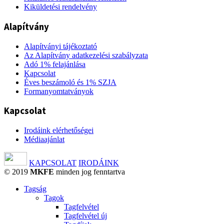
Kiküldetési rendelvény
Alapítvány
Alapítványi tájékoztató
Az Alapítvány adatkezelési szabályzata
Adó 1% felajánlása
Kapcsolat
Éves beszámoló és 1% SZJA
Formanyomtatványok
Kapcsolat
Irodáink elérhetőségei
Médiaajánlat
KAPCSOLAT
IRODÁINK
© 2019
MKFE
minden jog fenntartva
Tagság
Tagok
Tagfelvétel
Tagfelvétel új