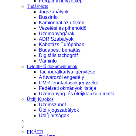
Forgalmi helyzetkép
Tudásbázis
Jogszabályok
Buszinfo
Kamionnal az utakon
Vezetési és pihenőidő
Üzemanyagárak
ADR Szabályok
Kabotázs Európában
Budapesti behajtás
Digitális tachográf
Váminfo
Letölthető dokumentumok
Tachográfkártya igénylése
A fuvarozói engedély
CMR fenntartások jegyzéke
Fedélzeti okmányok listája
Üzemanyag- és útdíjklauzula minta
Útdíj Kisokos
Üzemszünet
Útdíj-jogszabályok
Útdíj-bírságok
EKÁER