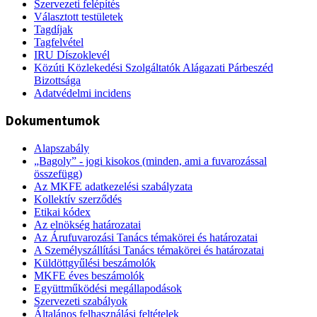
Szervezeti felépítés
Választott testületek
Tagdíjak
Tagfelvétel
IRU Díszoklevél
Közúti Közlekedési Szolgáltatók Alágazati Párbeszéd
Bizottsága
Adatvédelmi incidens
Dokumentumok
Alapszabály
„Bagoly” - jogi kisokos (minden, ami a fuvarozással
összefügg)
Az MKFE adatkezelési szabályzata
Kollektív szerződés
Etikai kódex
Az elnökség határozatai
Az Árufuvarozási Tanács témakörei és határozatai
A Személyszállítási Tanács témakörei és határozatai
Küldöttgyűlési beszámolók
MKFE éves beszámolók
Együttműködési megállapodások
Szervezeti szabályok
Általános felhasználási feltételek