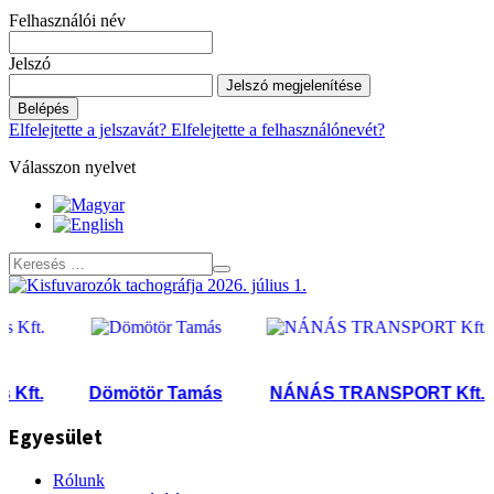
Felhasználói név
Jelszó
Jelszó megjelenítése
Belépés
Elfelejtette a jelszavát?
Elfelejtette a felhasználónevét?
Válasszon nyelvet
ft.
Dömötör Tamás
NÁNÁS TRANSPORT Kft.
Egyesület
Rólunk