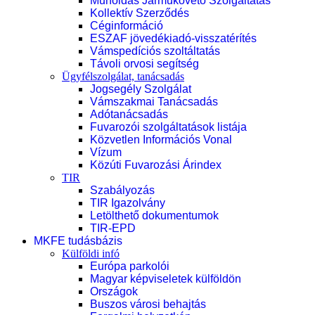
Műholdas Járműkövető Szolgáltatás
Kollektív Szerződés
Céginformáció
ESZAF jövedékiadó-visszatérítés
Vámspedíciós szoltáltatás
Távoli orvosi segítség
Ügyfélszolgálat, tanácsadás
Jogsegély Szolgálat
Vámszakmai Tanácsadás
Adótanácsadás
Fuvarozói szolgáltatások listája
Közvetlen Információs Vonal
Vízum
Közúti Fuvarozási Árindex
TIR
Szabályozás
TIR Igazolvány
Letölthető dokumentumok
TIR-EPD
MKFE tudásbázis
Külföldi infó
Európa parkolói
Magyar képviseletek külföldön
Országok
Buszos városi behajtás