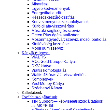
Alkatrész
Egyéb kedvezmények
Energetikai audit
Részecskeszűrő-tisztítás
Kedvezményes szaktanfolyamok
Külföldi áfa-visszatérítés
Műszaki segítség és szerviz
Green Plus égéskatalizátor
Mosonmagyaróvár: szerviz, mosó, parkolás
Kintlévőség kezelése
Mobil gumiszerviz
Kártyák és jegyek
VIALTIS
MOL Gold Europe Kártya
DKV kártya
Vialtis kompfoglalás
Vialtis 48 órás áfa-visszatérítés
Kompjegyek
Yes! Money Kártya
Széchenyi Kártya
Kalkulátorok
További szolgáltatások
TIN Support — képviseleti szolgáltatások
az MKFE-től