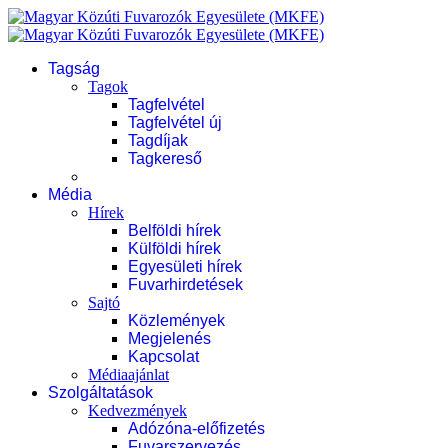
Tagság
Tagok
Tagfelvétel
Tagfelvétel új
Tagdíjak
Tagkereső
Média
Hírek
Belföldi hírek
Külföldi hírek
Egyesületi hírek
Fuvarhirdetések
Sajtó
Közlemények
Megjelenés
Kapcsolat
Médiaajánlat
Szolgáltatások
Kedvezmények
Adózóna-előfizetés
Fuvarszervezés