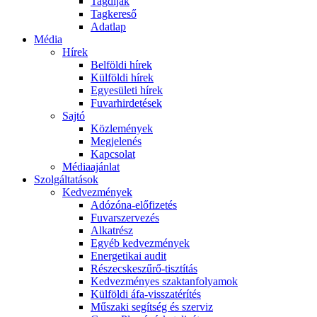
Tagdíjak
Tagkereső
Adatlap
Média
Hírek
Belföldi hírek
Külföldi hírek
Egyesületi hírek
Fuvarhirdetések
Sajtó
Közlemények
Megjelenés
Kapcsolat
Médiaajánlat
Szolgáltatások
Kedvezmények
Adózóna-előfizetés
Fuvarszervezés
Alkatrész
Egyéb kedvezmények
Energetikai audit
Részecskeszűrő-tisztítás
Kedvezményes szaktanfolyamok
Külföldi áfa-visszatérítés
Műszaki segítség és szerviz