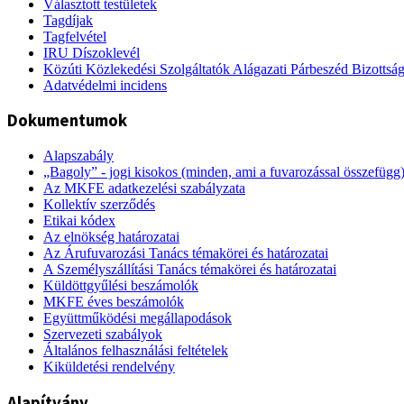
Választott testületek
Tagdíjak
Tagfelvétel
IRU Díszoklevél
Közúti Közlekedési Szolgáltatók Alágazati Párbeszéd Bizottsá
Adatvédelmi incidens
Dokumentumok
Alapszabály
„Bagoly” - jogi kisokos (minden, ami a fuvarozással összefügg
Az MKFE adatkezelési szabályzata
Kollektív szerződés
Etikai kódex
Az elnökség határozatai
Az Árufuvarozási Tanács témakörei és határozatai
A Személyszállítási Tanács témakörei és határozatai
Küldöttgyűlési beszámolók
MKFE éves beszámolók
Együttműködési megállapodások
Szervezeti szabályok
Általános felhasználási feltételek
Kiküldetési rendelvény
Alapítvány