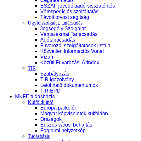
Céginformáció
ESZAF jövedékiadó-visszatérítés
Vámspedíciós szoltáltatás
Távoli orvosi segítség
Ügyfélszolgálat, tanácsadás
Jogsegély Szolgálat
Vámszakmai Tanácsadás
Adótanácsadás
Fuvarozói szolgáltatások listája
Közvetlen Információs Vonal
Vízum
Közúti Fuvarozási Árindex
TIR
Szabályozás
TIR Igazolvány
Letölthető dokumentumok
TIR-EPD
MKFE tudásbázis
Külföldi infó
Európa parkolói
Magyar képviseletek külföldön
Országok
Buszos városi behajtás
Forgalmi helyzetkép
Tudásbázis