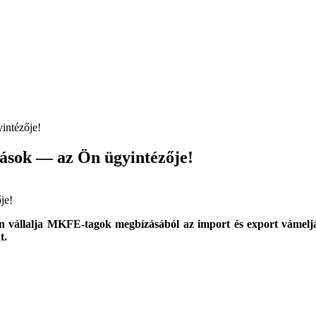
ások — az Ön ügyintézője!
vállalja MKFE-tagok megbízásából az import és export vámeljárá
t.