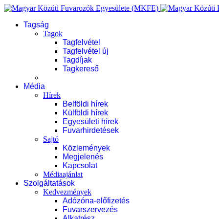
Tagság
Tagok
Tagfelvétel
Tagfelvétel új
Tagdíjak
Tagkereső
Média
Hírek
Belföldi hírek
Külföldi hírek
Egyesületi hírek
Fuvarhirdetések
Sajtó
Közlemények
Megjelenés
Kapcsolat
Médiaajánlat
Szolgáltatások
Kedvezmények
Adózóna-előfizetés
Fuvarszervezés
Alkatrész