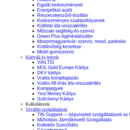
Egyéb kedvezmények
Energetikai audit
Részecskeszűrő-tisztítás
Kedvezményes szaktanfolyamok
Külföldi áfa-visszatérítés
Műszaki segítség és szerviz
Green Plus égéskatalizátor
Mosonmagyaróvár: szerviz, mosó, parkolás
Kintlévőség kezelése
Mobil gumiszerviz
Kártyák és jegyek
VIALTIS
MOL Gold Europe Kártya
DKV kártya
Vialtis kompfoglalás
Vialtis 48 órás áfa-visszatérítés
Kompjegyek
Yes! Money Kártya
Széchenyi Kártya
Kalkulátorok
További szolgáltatások
TIN Support — képviseleti szolgáltatások az
Műholdas Járműkövető Szolgáltatás
Kollektív Szerződés