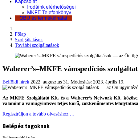
Kapcsolat
Irodáink elérhetőségei
MKFE Telefonkönyv
OBU és termékkínálat
Főlap
Szolgáltatások
További szolgáltatások
Waberer’s–MKFE vámspedíciós szolgáltat
Belföldi hírek
2022. augusztus 31.
Módosítás: 2023. április 19.
Az MKFE Szolgáltató Kft. és a Waberer’s Network Kft. közösen 
valamint a vámügyintézés teljes körű, zökkenőmentes lefolytatásá
Regisztráljon a tovább olvasáshoz …
Belépés tagoknak
Felhasználói név