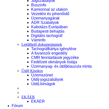
Jogszabályok
Buszinfo
Kamionnal az utakon
Vezetési és pihenőidő
Üzemanyagárak
ADR Szabályok
Kabotázs Európában
Budapesti behajtás
Digitális tachográf
Váminfo
Letölthető dokumentumok
Tachográfkártya igénylése
A fuvarozói engedély
CMR fenntartások jegyzéke
Fedélzeti okmányok listája
Üzemanyag- és útdíjklauzula minta
Útdíj Kisokos
Üzemszünet
Útdíj-jogszabályok
Útdíj-bírságok
EKÁER
EKÁER
Fórum