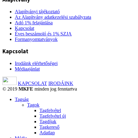
Alapítványi tájékoztató
Az Alapítvány adatkezelési szabályzata
Adó 1% felajánlása
Kapcsolat
Éves beszámoló és 1% SZJA
Formanyomtatványok
Kapcsolat
Irodáink elérhetőségei
Médiaajánlat
KAPCSOLAT
IRODÁINK
© 2019
MKFE
minden jog fenntartva
Tagság
Tagok
Tagfelvétel
Tagfelvétel új
Tagdíjak
Tagkereső
Adatlap