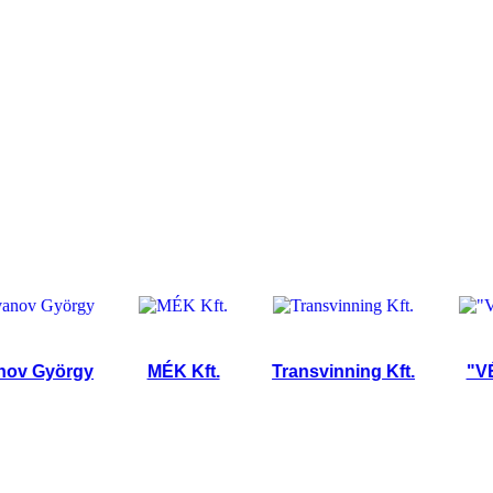
György
MÉK Kft.
Transvinning Kft.
"VÉGH-