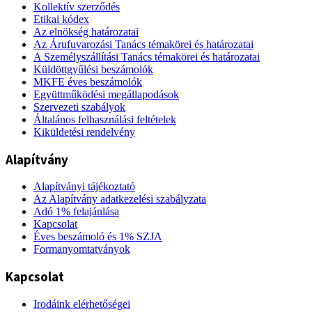
Kollektív szerződés
Etikai kódex
Az elnökség határozatai
Az Árufuvarozási Tanács témakörei és határozatai
A Személyszállítási Tanács témakörei és határozatai
Küldöttgyűlési beszámolók
MKFE éves beszámolók
Együttműködési megállapodások
Szervezeti szabályok
Általános felhasználási feltételek
Kiküldetési rendelvény
Alapítvány
Alapítványi tájékoztató
Az Alapítvány adatkezelési szabályzata
Adó 1% felajánlása
Kapcsolat
Éves beszámoló és 1% SZJA
Formanyomtatványok
Kapcsolat
Irodáink elérhetőségei