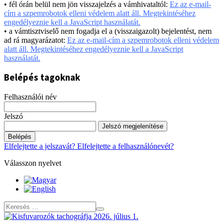
• fél órán belül nem jön visszajelzés a vámhivataltól:
Ez az e-mail-
cím a szpemrobotok elleni védelem alatt áll. Megtekintéséhez
engedélyeznie kell a JavaScript használatát.
• a vámtisztviselő nem fogadja el a (visszaigazolt) bejelentést, nem
ad rá magyarázatot:
Ez az e-mail-cím a szpemrobotok elleni védelem
alatt áll. Megtekintéséhez engedélyeznie kell a JavaScript
használatát.
Belépés tagoknak
Felhasználói név
Jelszó
Jelszó megjelenítése
Belépés
Elfelejtette a jelszavát?
Elfelejtette a felhasználónevét?
Válasszon nyelvet