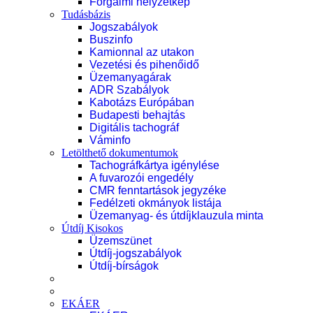
Forgalmi helyzetkép
Tudásbázis
Jogszabályok
Buszinfo
Kamionnal az utakon
Vezetési és pihenőidő
Üzemanyagárak
ADR Szabályok
Kabotázs Európában
Budapesti behajtás
Digitális tachográf
Váminfo
Letölthető dokumentumok
Tachográfkártya igénylése
A fuvarozói engedély
CMR fenntartások jegyzéke
Fedélzeti okmányok listája
Üzemanyag- és útdíjklauzula minta
Útdíj Kisokos
Üzemszünet
Útdíj-jogszabályok
Útdíj-bírságok
EKÁER