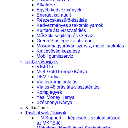
Alkatrész
Egyéb kedvezmények
Energetikai audit
Részecskeszűrő-tisztítás
Kedvezményes szaktanfolyamok
Külföldi áfa-visszatérítés
Műszaki segítség és szerviz
Green Plus égéskatalizátor
Mosonmagyaróvár: szerviz, mosó, parkolás
Kintlévőség kezelése
Mobil gumiszerviz
Kártyák és jegyek
VIALTIS
MOL Gold Europe Kártya
DKV kártya
Vialtis kompfoglalás
Vialtis 48 órás áfa-visszatérítés
Kompjegyek
Yes! Money Kártya
Széchenyi Kártya
Kalkulátorok
További szolgáltatások
TIN Support — képviseleti szolgáltatások
az MKFE-től