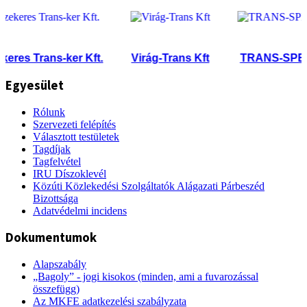
es Trans-ker Kft.
Virág-Trans Kft
TRANS-SPED Kf
Egyesület
Rólunk
Szervezeti felépítés
Választott testületek
Tagdíjak
Tagfelvétel
IRU Díszoklevél
Közúti Közlekedési Szolgáltatók Alágazati Párbeszéd
Bizottsága
Adatvédelmi incidens
Dokumentumok
Alapszabály
„Bagoly” - jogi kisokos (minden, ami a fuvarozással
összefügg)
Az MKFE adatkezelési szabályzata