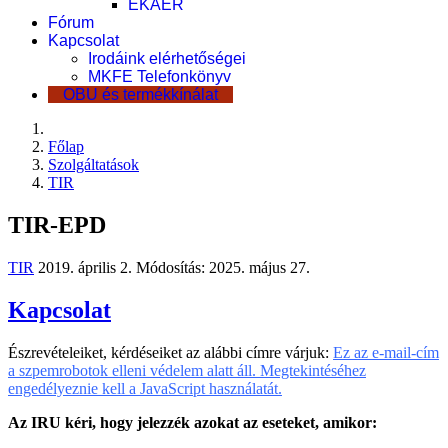
EKÁER
Fórum
Kapcsolat
Irodáink elérhetőségei
MKFE Telefonkönyv
OBU és termékkínálat
Főlap
Szolgáltatások
TIR
TIR-EPD
TIR
2019. április 2.
Módosítás: 2025. május 27.
Kapcsolat
Észrevételeiket, kérdéseiket az alábbi címre várjuk:
Ez az e-mail-cím
a szpemrobotok elleni védelem alatt áll. Megtekintéséhez
engedélyeznie kell a JavaScript használatát.
Az IRU kéri, hogy jelezzék azokat az eseteket, amikor: