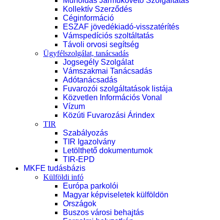
Műholdas Járműkövető Szolgáltatás
Kollektív Szerződés
Céginformáció
ESZAF jövedékiadó-visszatérítés
Vámspedíciós szoltáltatás
Távoli orvosi segítség
Ügyfélszolgálat, tanácsadás
Jogsegély Szolgálat
Vámszakmai Tanácsadás
Adótanácsadás
Fuvarozói szolgáltatások listája
Közvetlen Információs Vonal
Vízum
Közúti Fuvarozási Árindex
TIR
Szabályozás
TIR Igazolvány
Letölthető dokumentumok
TIR-EPD
MKFE tudásbázis
Külföldi infó
Európa parkolói
Magyar képviseletek külföldön
Országok
Buszos városi behajtás