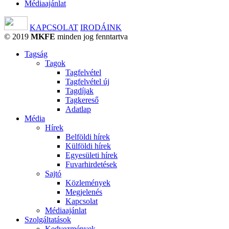
Médiaajánlat
KAPCSOLAT
IRODÁINK
© 2019
MKFE
minden jog fenntartva
Tagság
Tagok
Tagfelvétel
Tagfelvétel új
Tagdíjak
Tagkereső
Adatlap
Média
Hírek
Belföldi hírek
Külföldi hírek
Egyesületi hírek
Fuvarhirdetések
Sajtó
Közlemények
Megjelenés
Kapcsolat
Médiaajánlat
Szolgáltatások
Kedvezmények