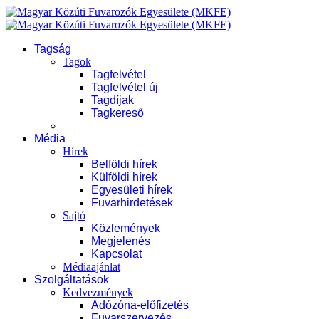
Tagság
Tagok
Tagfelvétel
Tagfelvétel új
Tagdíjak
Tagkereső
Média
Hírek
Belföldi hírek
Külföldi hírek
Egyesületi hírek
Fuvarhirdetések
Sajtó
Közlemények
Megjelenés
Kapcsolat
Médiaajánlat
Szolgáltatások
Kedvezmények
Adózóna-előfizetés
Fuvarszervezés