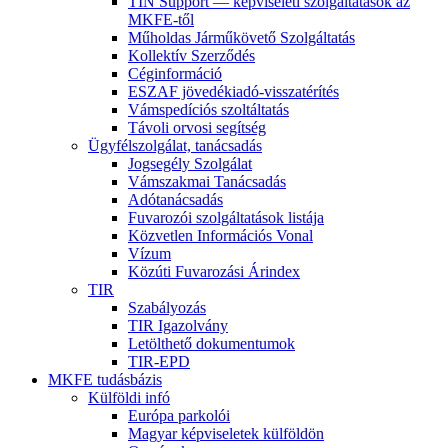
TIN Support — képviseleti szolgáltatások az
MKFE-től
Műholdas Járműkövető Szolgáltatás
Kollektív Szerződés
Céginformáció
ESZAF jövedékiadó-visszatérítés
Vámspedíciós szoltáltatás
Távoli orvosi segítség
Ügyfélszolgálat, tanácsadás
Jogsegély Szolgálat
Vámszakmai Tanácsadás
Adótanácsadás
Fuvarozói szolgáltatások listája
Közvetlen Információs Vonal
Vízum
Közúti Fuvarozási Árindex
TIR
Szabályozás
TIR Igazolvány
Letölthető dokumentumok
TIR-EPD
MKFE tudásbázis
Külföldi infó
Európa parkolói
Magyar képviseletek külföldön