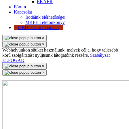
EKÁER
Fórum
Kapcsolat
Irodáink elérhetőségei
MKFE Telefonkönyv
OBU és termékkínálat
×
×
Webhelyünkön sütiket használunk, melyek célja, hogy teljesebb
körű szolgáltatást nyújtsunk látogatóink részére.
Szabályzat
ELFOGAD
×
×