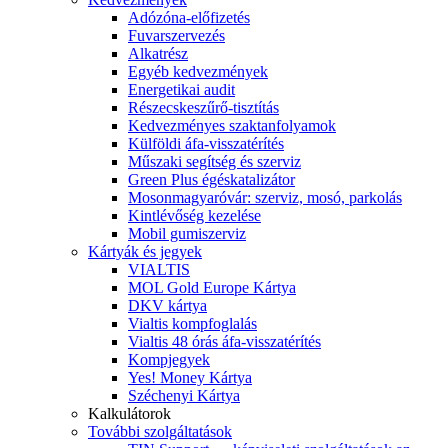
Adózóna-előfizetés
Fuvarszervezés
Alkatrész
Egyéb kedvezmények
Energetikai audit
Részecskeszűrő-tisztítás
Kedvezményes szaktanfolyamok
Külföldi áfa-visszatérítés
Műszaki segítség és szerviz
Green Plus égéskatalizátor
Mosonmagyaróvár: szerviz, mosó, parkolás
Kintlévőség kezelése
Mobil gumiszerviz
Kártyák és jegyek
VIALTIS
MOL Gold Europe Kártya
DKV kártya
Vialtis kompfoglalás
Vialtis 48 órás áfa-visszatérítés
Kompjegyek
Yes! Money Kártya
Széchenyi Kártya
Kalkulátorok
További szolgáltatások