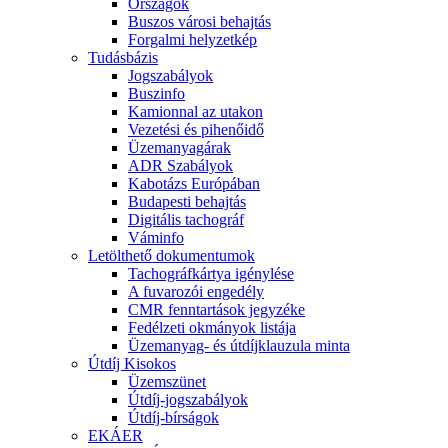
Országok
Buszos városi behajtás
Forgalmi helyzetkép
Tudásbázis
Jogszabályok
Buszinfo
Kamionnal az utakon
Vezetési és pihenőidő
Üzemanyagárak
ADR Szabályok
Kabotázs Európában
Budapesti behajtás
Digitális tachográf
Váminfo
Letölthető dokumentumok
Tachográfkártya igénylése
A fuvarozói engedély
CMR fenntartások jegyzéke
Fedélzeti okmányok listája
Üzemanyag- és útdíjklauzula minta
Útdíj Kisokos
Üzemszünet
Útdíj-jogszabályok
Útdíj-bírságok
EKÁER