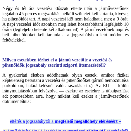
Négy és fél óra vezetési időszak eltelte után a járművezetőnek
legalább 45 perces megszakítás nélküli szünetet kell tartania, kivéve,
ha pihenőidőt tart. A napi vezetési idő nem haladhatja meg a 9 órát.
A napi vezetési időt azonban meg lehet hosszabbítani legfeljebb 10
órára (legfeljebb hetente két alkalommal). A járművezetőnek napi és
heti pihenőidőket kell tartania a a jogszabályban leírt módon és
feltételekkel.
Milyen esetekben térhet el a jármű vezetője a vezetési és
pihenőidők jogszabály szerinti szigorú ütemezésétől?
A gyakorlati életben adódhatnak olyan esetek, amikor fizikai
képtelenség betartani a vezetési és pihenőidőket (jármű bemozdulása
parkolóban, határátkelésnél való araszolás stb.). Az EU — külön
iránymutatásokban felvázolva — ezekre az esetekre is útbaigazítást
ad; pontosabban arra, hogy miként kell ezeket a járművezetőnek
dokumentálnia:
eltérés a jogszabálytól a
megfelelő megállóhely eléréséért
»