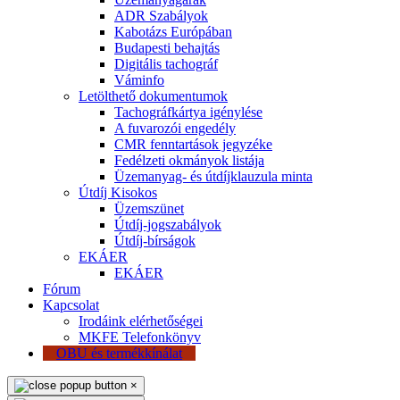
ADR Szabályok
Kabotázs Európában
Budapesti behajtás
Digitális tachográf
Váminfo
Letölthető dokumentumok
Tachográfkártya igénylése
A fuvarozói engedély
CMR fenntartások jegyzéke
Fedélzeti okmányok listája
Üzemanyag- és útdíjklauzula minta
Útdíj Kisokos
Üzemszünet
Útdíj-jogszabályok
Útdíj-bírságok
EKÁER
EKÁER
Fórum
Kapcsolat
Irodáink elérhetőségei
MKFE Telefonkönyv
OBU és termékkínálat
×