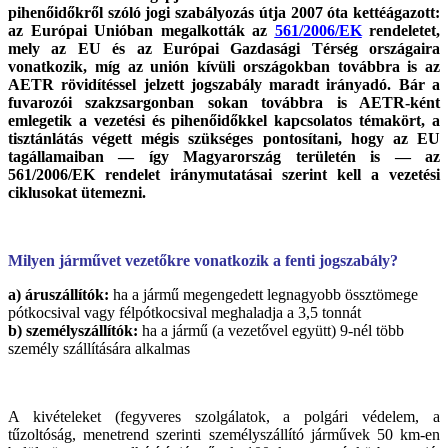
pihenőidőkről szóló jogi szabályozás útja 2007 óta kettéágazott:
az Európai Unióban megalkották az
561/2006/EK
rendeletet,
mely az EU és az Európai Gazdasági Térség országaira
vonatkozik, míg az unión kívüli országokban továbbra is az
AETR rövidítéssel jelzett jogszabály maradt irányadó. Bár a
fuvarozói szakzsargonban sokan továbbra is AETR-ként
emlegetik a vezetési és pihenőidőkkel kapcsolatos témakört, a
tisztánlátás végett mégis szükséges pontosítani, hogy az EU
tagállamaiban — így Magyarország területén is — az
561/2006/EK rendelet iránymutatásai szerint kell a vezetési
ciklusokat ütemezni.
Milyen járművet vezetőkre vonatkozik a fenti jogszabály?
a) áruszállítók:
ha a jármű megengedett legnagyobb össztömege
pótkocsival vagy félpótkocsival meghaladja a 3,5 tonnát
b) személyszállítók:
ha a jármű (a vezetővel együtt) 9-nél több
személy szállítására alkalmas
A kivételeket (fegyveres szolgálatok, a polgári védelem, a
tűzoltóság, menetrend szerinti személyszállító járművek 50 km-en