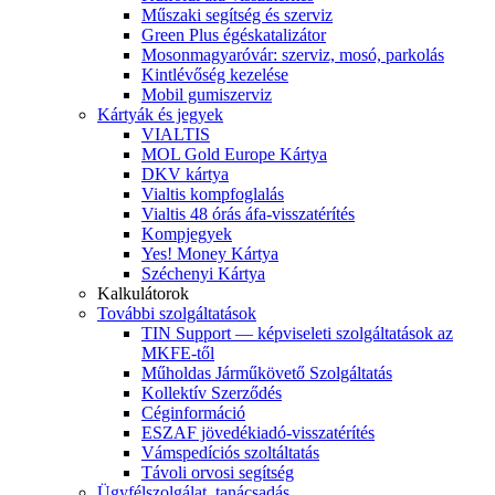
Műszaki segítség és szerviz
Green Plus égéskatalizátor
Mosonmagyaróvár: szerviz, mosó, parkolás
Kintlévőség kezelése
Mobil gumiszerviz
Kártyák és jegyek
VIALTIS
MOL Gold Europe Kártya
DKV kártya
Vialtis kompfoglalás
Vialtis 48 órás áfa-visszatérítés
Kompjegyek
Yes! Money Kártya
Széchenyi Kártya
Kalkulátorok
További szolgáltatások
TIN Support — képviseleti szolgáltatások az
MKFE-től
Műholdas Járműkövető Szolgáltatás
Kollektív Szerződés
Céginformáció
ESZAF jövedékiadó-visszatérítés
Vámspedíciós szoltáltatás
Távoli orvosi segítség
Ügyfélszolgálat, tanácsadás