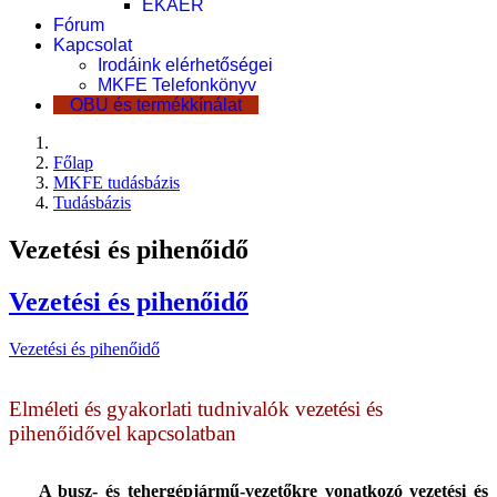
EKÁER
Fórum
Kapcsolat
Irodáink elérhetőségei
MKFE Telefonkönyv
OBU és termékkínálat
Főlap
MKFE tudásbázis
Tudásbázis
Vezetési és pihenőidő
Vezetési és pihenőidő
Vezetési és pihenőidő
Elméleti és gyakorlati tudnivalók vezetési és
pihenőidővel kapcsolatban
A busz- és tehergépjármű-vezetőkre vonatkozó vezetési és