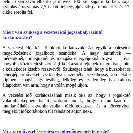
belül, üzemzavar-elhárító járművek 100 km sugarú körben, saját
számlás áruszállítás 7,5 t alatt, tejbegyűjtés stb.) a rendelet 3. és 13.
cikke sorolja fel.
Miért van szükség a vezetési idő jogszabályi szintű
korlátozására?
A vezetési időt két fő okból korlátozzák. Az egyik a balesetek
megelőzésének jogalkotói szándéka. A nagy járművek —
méretüknél, tömegüknél és mozgási energiájuknál fogva — jóval
nagyobb közlekedésbiztonsági kockázatot rejtenek magukban, mint
a közlekedés kisebb résztvevői. Szükséges tehát, hogy a buszokat és
tehergépjárműveket csak olyan személy vezethesse, aki előtte
kipihente magát, így testileg, lelkileg és szellemileg is alkalmas
állapotban van arra, hogy a volán mögé üljön.
A vezetési idő korlátozásának másik oka az, hogy a jogalkotó
valamiféleképpen határt szabjon annak, hogy a munkaadó a
munkavállalót agyonhajszolja, túldolgoztassa, és a törvényben
megjelölt időkorlátokon túl feladatot adjon neki.
Mi a járművezető vezetési és pihenőidejének lényege?