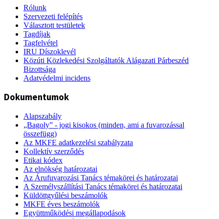
Rólunk
Szervezeti felépítés
Választott testületek
Tagdíjak
Tagfelvétel
IRU Díszoklevél
Közúti Közlekedési Szolgáltatók Alágazati Párbeszéd
Bizottsága
Adatvédelmi incidens
Dokumentumok
Alapszabály
„Bagoly” - jogi kisokos (minden, ami a fuvarozással
összefügg)
Az MKFE adatkezelési szabályzata
Kollektív szerződés
Etikai kódex
Az elnökség határozatai
Az Árufuvarozási Tanács témakörei és határozatai
A Személyszállítási Tanács témakörei és határozatai
Küldöttgyűlési beszámolók
MKFE éves beszámolók
Együttműködési megállapodások