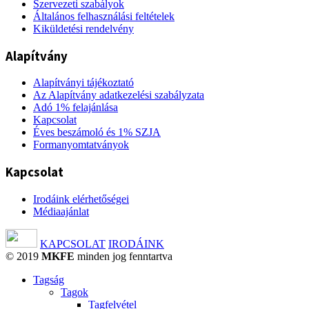
Szervezeti szabályok
Általános felhasználási feltételek
Kiküldetési rendelvény
Alapítvány
Alapítványi tájékoztató
Az Alapítvány adatkezelési szabályzata
Adó 1% felajánlása
Kapcsolat
Éves beszámoló és 1% SZJA
Formanyomtatványok
Kapcsolat
Irodáink elérhetőségei
Médiaajánlat
KAPCSOLAT
IRODÁINK
© 2019
MKFE
minden jog fenntartva
Tagság
Tagok
Tagfelvétel