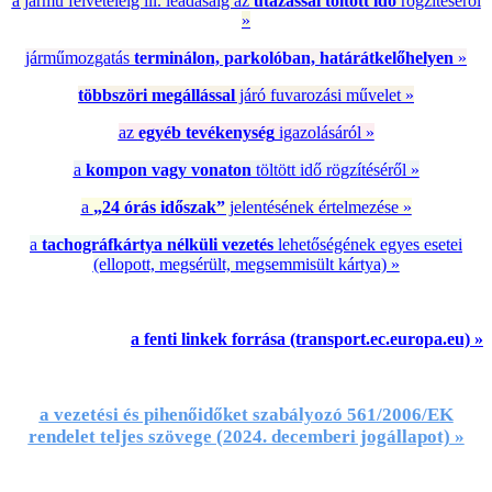
a jármű felvételéig ill. leadásáig az
utazással töltött idő
rögzítéséről
»
járműmozgatás
terminálon, parkolóban, határátkelőhelyen
»
többszöri megállással
járó fuvarozási művelet »
az
egyéb tevékenység
igazolásáról »
a
kompon vagy vonaton
töltött idő rögzítéséről »
a
„24 órás időszak”
jelentésének értelmezése »
a
tachográfkártya nélküli vezetés
lehetőségének egyes esetei
(ellopott, megsérült, megsemmisült kártya) »
a fenti linkek forrása (transport.ec.europa.eu) »
a vezetési és pihenőidőket szabályozó 561/2006/EK
rendelet teljes szövege (2024. decemberi jogállapot) »