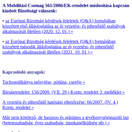
A Mobilitási Csomag 561/2006/EK-rendelet módosítása kapcsán
kiadott Bizottsági válaszok:
•
az Európai Bizottság kérdések-feleletek (Q&A) formájában
közzétett első állásfoglalása az új vezetési- és pihenőidő szabályok
alkalmazását illetően (2020. 12. 01.) »
•
az Európai Bizottság kérdések-feleletek (Q&A) formájában
közzétett második állásfoglalása az új vezetési- és pihenőidő
szabályok alkalmazását illetően (2021. 10. 01.) »
Kapcsolódó anyagok:
Tachográfkártya igénylése, pótlása, cseréje »
Bírságrendelet: 156/2009. (VII. 29.) Korm. rendelet 3. melléklet »
A vezetési és pihenőidő hatósági ellenőrzése: 66/2007. (IV. 4.)
Korm. rendelet »
Már nem kötelező, de hasznos és ajánlatos a tevékenységigazoló lap
(betegszabadság, éves szabadság, munkanélküliség stb.) »