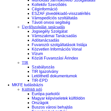
Műholdas Járműkövető Szolgáltatás
Kollektív Szerződés
Céginformáció
ESZAF jövedékiadó-visszatérítés
Vámspedíciós szoltáltatás
Távoli orvosi segítség
Ügyfélszolgálat, tanácsadás
Jogsegély Szolgálat
Vámszakmai Tanácsadás
Adótanácsadás
Fuvarozói szolgáltatások listája
Közvetlen Információs Vonal
Vízum
Közúti Fuvarozási Árindex
TIR
Szabályozás
TIR Igazolvány
Letölthető dokumentumok
TIR-EPD
MKFE tudásbázis
Külföldi infó
Európa parkolói
Magyar képviseletek külföldön
Országok
Buszos városi behajtás