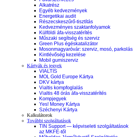
Alkatrész
Egyéb kedvezmények
Energetikai audit
Részecskeszűrő-tisztítás
Kedvezményes szaktanfolyamok
Külföldi áfa-visszatérítés
Műszaki segítség és szerviz
Green Plus égéskatalizátor
Mosonmagyaróvár: szerviz, mosó, parkolás
Kintlévőség kezelése
Mobil gumiszerviz
Kártyák és jegyek
VIALTIS
MOL Gold Europe Kártya
DKV kártya
Vialtis kompfoglalás
Vialtis 48 órás áfa-visszatérítés
Kompjegyek
Yes! Money Kártya
Széchenyi Kártya
Kalkulátorok
További szolgáltatások
TIN Support — képviseleti szolgáltatások
az MKFE-től