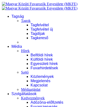
Tagság
Tagok
Tagfelvétel
Tagfelvétel új
Tagdíjak
Tagkereső
Média
Hírek
Belföldi hírek
Külföldi hírek
Egyesületi hírek
Fuvarhirdetések
Sajtó
Közlemények
Megjelenés
Kapcsolat
Médiaajánlat
Szolgáltatások
Kedvezmények
Adózóna-előfizetés
Fuvarszervezés