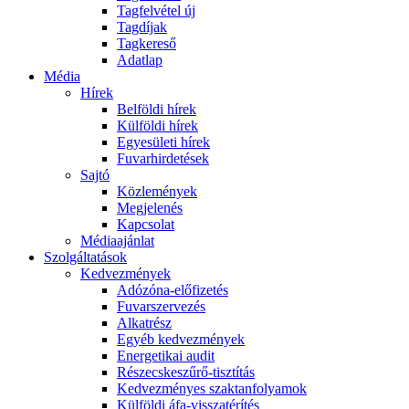
Tagfelvétel új
Tagdíjak
Tagkereső
Adatlap
Média
Hírek
Belföldi hírek
Külföldi hírek
Egyesületi hírek
Fuvarhirdetések
Sajtó
Közlemények
Megjelenés
Kapcsolat
Médiaajánlat
Szolgáltatások
Kedvezmények
Adózóna-előfizetés
Fuvarszervezés
Alkatrész
Egyéb kedvezmények
Energetikai audit
Részecskeszűrő-tisztítás
Kedvezményes szaktanfolyamok
Külföldi áfa-visszatérítés