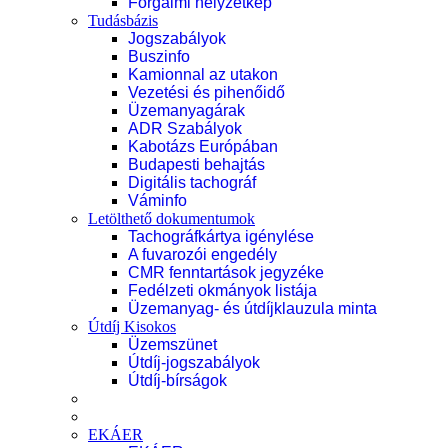
Forgalmi helyzetkép
Tudásbázis
Jogszabályok
Buszinfo
Kamionnal az utakon
Vezetési és pihenőidő
Üzemanyagárak
ADR Szabályok
Kabotázs Európában
Budapesti behajtás
Digitális tachográf
Váminfo
Letölthető dokumentumok
Tachográfkártya igénylése
A fuvarozói engedély
CMR fenntartások jegyzéke
Fedélzeti okmányok listája
Üzemanyag- és útdíjklauzula minta
Útdíj Kisokos
Üzemszünet
Útdíj-jogszabályok
Útdíj-bírságok
EKÁER