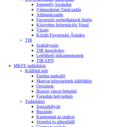
Jogsegély Szolgálat
Vámszakmai Tanácsadás
Adótanácsadás
Fuvarozói szolgáltatások listája
Közvetlen Információs Vonal
Vízum
Közúti Fuvarozási Árindex
TIR
Szabályozás
TIR Igazolvány
Letölthető dokumentumok
TIR-EPD
MKFE tudásbázis
Külföldi infó
Európa parkolói
Magyar képviseletek külföldön
Országok
Buszos városi behajtás
Forgalmi helyzetkép
Tudásbázis
Jogszabályok
Buszinfo
Kamionnal az utakon
Vezetési és pihenőidő
Üzemanyagárak