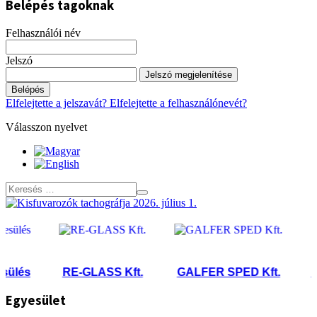
Belépés tagoknak
Felhasználói név
Jelszó
Jelszó megjelenítése
Belépés
Elfelejtette a jelszavát?
Elfelejtette a felhasználónevét?
Válasszon nyelvet
és
RE-GLASS Kft.
GALFER SPED Kft.
Nyírs
Egyesület