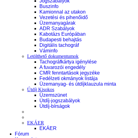
Jogszabályok
Buszinfo
Kamionnal az utakon
Vezetési és pihenőidő
Üzemanyagárak
ADR Szabályok
Kabotázs Európában
Budapesti behajtás
Digitális tachográf
Váminfo
Letölthető dokumentumok
Tachográfkártya igénylése
A fuvarozói engedély
CMR fenntartások jegyzéke
Fedélzeti okmányok listája
Üzemanyag- és útdíjklauzula minta
Útdíj Kisokos
Üzemszünet
Útdíj-jogszabályok
Útdíj-bírságok
EKÁER
EKÁER
Fórum