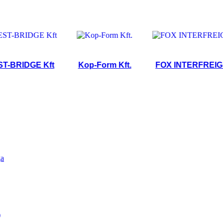
IDGE Kft
Kop-Form Kft.
FOX INTERFREIGHT Kf
ga
)