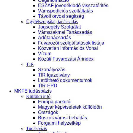
Céginformáció
ESZAF jövedékiadó-visszatérítés
Vámspedíciós szoltáltatás
Távoli orvosi segítség
Ügyfélszolgálat, tanácsadás
Jogsegély Szolgálat
Vámszakmai Tanácsadás
Adótanácsadás
Fuvarozói szolgáltatások listája
Közvetlen Információs Vonal
Vízum
Közúti Fuvarozási Árindex
TIR
Szabályozás
TIR Igazolvány
Letölthető dokumentumok
TIR-EPD
MKFE tudásbázis
Külföldi infó
Európa parkolói
Magyar képviseletek külföldön
Országok
Buszos városi behajtás
Forgalmi helyzetkép
Tudásbázis