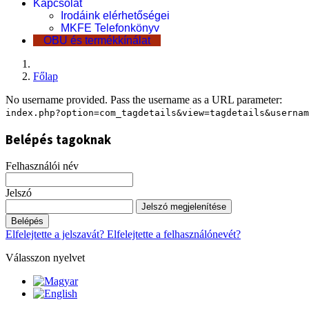
Kapcsolat
Irodáink elérhetőségei
MKFE Telefonkönyv
OBU és termékkínálat
Főlap
No username provided. Pass the username as a URL parameter:
index.php?option=com_tagdetails&view=tagdetails&usernam
Belépés tagoknak
Felhasználói név
Jelszó
Jelszó megjelenítése
Belépés
Elfelejtette a jelszavát?
Elfelejtette a felhasználónevét?
Válasszon nyelvet