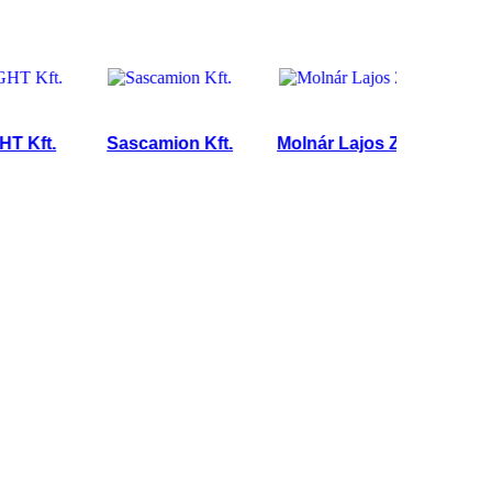
t.
Sascamion Kft.
Molnár Lajos Zoltán
S.C