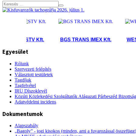
STV Kft.
BGS TRANS IMEX Kft.
WEST-BR
Egyesület
Rólunk
Szervezeti felépítés
Választott testületek
Tagdíjak
Tagfelvétel
IRU Díszoklevél
Közúti Közlekedési Szolgáltatók Alágazati Párbeszéd Bizottsá
Adatvédelmi incidens
Dokumentumok
Alapszabály
„Bagoly” - jogi kisokos (minden, ami a fuvarozással összefügg