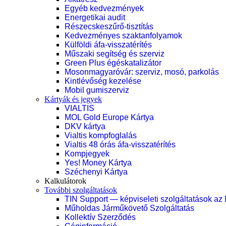
Egyéb kedvezmények
Energetikai audit
Részecskeszűrő-tisztítás
Kedvezményes szaktanfolyamok
Külföldi áfa-visszatérítés
Műszaki segítség és szerviz
Green Plus égéskatalizátor
Mosonmagyaróvár: szerviz, mosó, parkolás
Kintlévőség kezelése
Mobil gumiszerviz
Kártyák és jegyek
VIALTIS
MOL Gold Europe Kártya
DKV kártya
Vialtis kompfoglalás
Vialtis 48 órás áfa-visszatérítés
Kompjegyek
Yes! Money Kártya
Széchenyi Kártya
Kalkulátorok
További szolgáltatások
TIN Support — képviseleti szolgáltatások az
Műholdas Járműkövető Szolgáltatás
Kollektív Szerződés