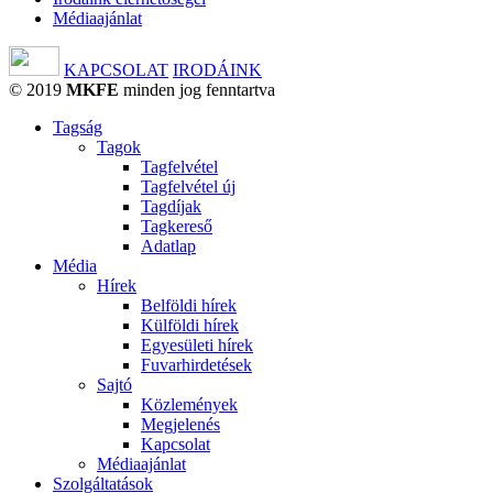
Médiaajánlat
KAPCSOLAT
IRODÁINK
© 2019
MKFE
minden jog fenntartva
Tagság
Tagok
Tagfelvétel
Tagfelvétel új
Tagdíjak
Tagkereső
Adatlap
Média
Hírek
Belföldi hírek
Külföldi hírek
Egyesületi hírek
Fuvarhirdetések
Sajtó
Közlemények
Megjelenés
Kapcsolat
Médiaajánlat
Szolgáltatások