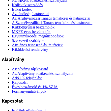
Az MKFE adatkezelési szabályzata
Kollektív szerződés
Etikai kódex
Az elnökség határozatai
Az Árufuvarozási Tanács témakörei és határozatai
A Személyszállítási Tanács témakörei és határozatai
Küldöttgyűlési beszámolók
MKFE éves beszámolók
Együttműködési megállapodások
Szervezeti szabályok
Általános felhasználási feltételek
Kiküldetési rendelvény
Alapítvány
Alapítványi tájékoztató
Az Alapítvány adatkezelési szabályzata
Adó 1% felajánlása
Kapcsolat
Éves beszámoló és 1% SZJA
Formanyomtatványok
Kapcsolat
Irodáink elérhetőségei