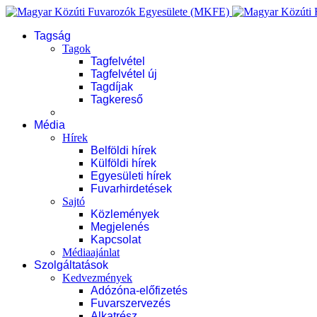
Tagság
Tagok
Tagfelvétel
Tagfelvétel új
Tagdíjak
Tagkereső
Média
Hírek
Belföldi hírek
Külföldi hírek
Egyesületi hírek
Fuvarhirdetések
Sajtó
Közlemények
Megjelenés
Kapcsolat
Médiaajánlat
Szolgáltatások
Kedvezmények
Adózóna-előfizetés
Fuvarszervezés
Alkatrész