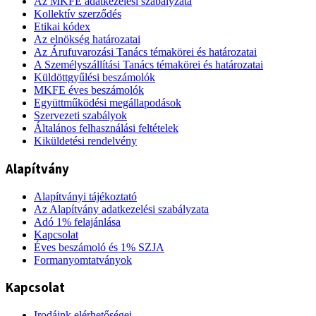
Az MKFE adatkezelési szabályzata
Kollektív szerződés
Etikai kódex
Az elnökség határozatai
Az Árufuvarozási Tanács témakörei és határozatai
A Személyszállítási Tanács témakörei és határozatai
Küldöttgyűlési beszámolók
MKFE éves beszámolók
Együttműködési megállapodások
Szervezeti szabályok
Általános felhasználási feltételek
Kiküldetési rendelvény
Alapítvány
Alapítványi tájékoztató
Az Alapítvány adatkezelési szabályzata
Adó 1% felajánlása
Kapcsolat
Éves beszámoló és 1% SZJA
Formanyomtatványok
Kapcsolat
Irodáink elérhetőségei