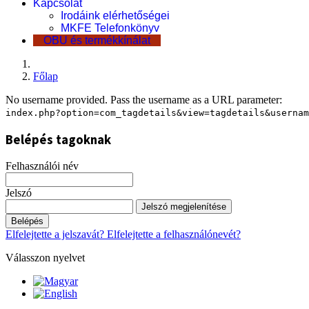
Kapcsolat
Irodáink elérhetőségei
MKFE Telefonkönyv
OBU és termékkínálat
Főlap
No username provided. Pass the username as a URL parameter:
index.php?option=com_tagdetails&view=tagdetails&usernam
Belépés tagoknak
Felhasználói név
Jelszó
Jelszó megjelenítése
Belépés
Elfelejtette a jelszavát?
Elfelejtette a felhasználónevét?
Válasszon nyelvet