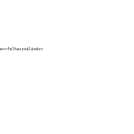
e=<felhasználónév>