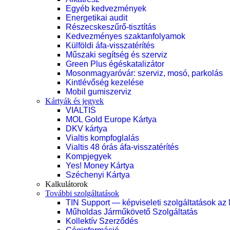
Egyéb kedvezmények
Energetikai audit
Részecskeszűrő-tisztítás
Kedvezményes szaktanfolyamok
Külföldi áfa-visszatérítés
Műszaki segítség és szerviz
Green Plus égéskatalizátor
Mosonmagyaróvár: szerviz, mosó, parkolás
Kintlévőség kezelése
Mobil gumiszerviz
Kártyák és jegyek
VIALTIS
MOL Gold Europe Kártya
DKV kártya
Vialtis kompfoglalás
Vialtis 48 órás áfa-visszatérítés
Kompjegyek
Yes! Money Kártya
Széchenyi Kártya
Kalkulátorok
További szolgáltatások
TIN Support — képviseleti szolgáltatások az
Műholdas Járműkövető Szolgáltatás
Kollektív Szerződés