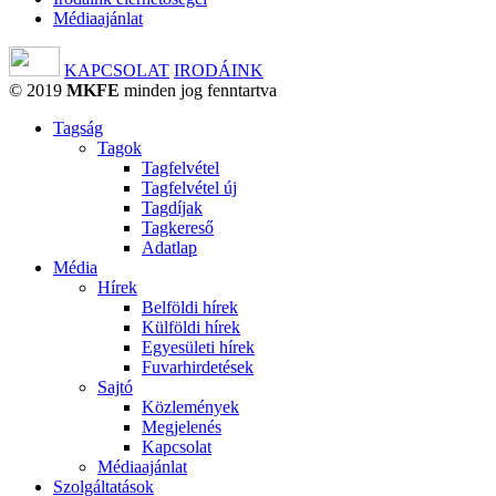
Médiaajánlat
KAPCSOLAT
IRODÁINK
© 2019
MKFE
minden jog fenntartva
Tagság
Tagok
Tagfelvétel
Tagfelvétel új
Tagdíjak
Tagkereső
Adatlap
Média
Hírek
Belföldi hírek
Külföldi hírek
Egyesületi hírek
Fuvarhirdetések
Sajtó
Közlemények
Megjelenés
Kapcsolat
Médiaajánlat
Szolgáltatások