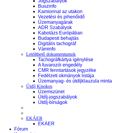
Jogszabályok
Buszinfo
Kamionnal az utakon
Vezetési és pihenőidő
Üzemanyagárak
ADR Szabályok
Kabotázs Európában
Budapesti behajtás
Digitális tachográf
Váminfo
Letölthető dokumentumok
Tachográfkártya igénylése
A fuvarozói engedély
CMR fenntartások jegyzéke
Fedélzeti okmányok listája
Üzemanyag- és útdíjklauzula minta
Útdíj Kisokos
Üzemszünet
Útdíj-jogszabályok
Útdíj-bírságok
EKÁER
EKÁER
Fórum