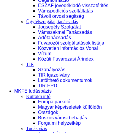
Céginformáció
ESZAF jövedékiadó-visszatérítés
Vámspedíciós szoltáltatás
Távoli orvosi segítség
Ügyfélszolgálat, tanácsadás
Jogsegély Szolgálat
Vámszakmai Tanácsadás
Adótanácsadás
Fuvarozói szolgáltatások listája
Közvetlen Információs Vonal
Vízum
Közúti Fuvarozási Árindex
TIR
Szabályozás
TIR Igazolvány
Letölthető dokumentumok
TIR-EPD
MKFE tudásbázis
Külföldi infó
Európa parkolói
Magyar képviseletek külföldön
Országok
Buszos városi behajtás
Forgalmi helyzetkép
Tudásbázis