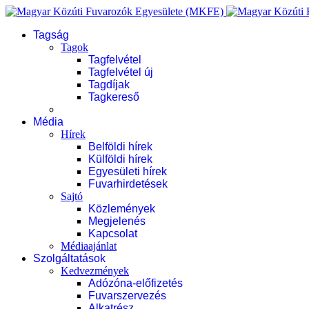
Tagság
Tagok
Tagfelvétel
Tagfelvétel új
Tagdíjak
Tagkereső
Média
Hírek
Belföldi hírek
Külföldi hírek
Egyesületi hírek
Fuvarhirdetések
Sajtó
Közlemények
Megjelenés
Kapcsolat
Médiaajánlat
Szolgáltatások
Kedvezmények
Adózóna-előfizetés
Fuvarszervezés
Alkatrész