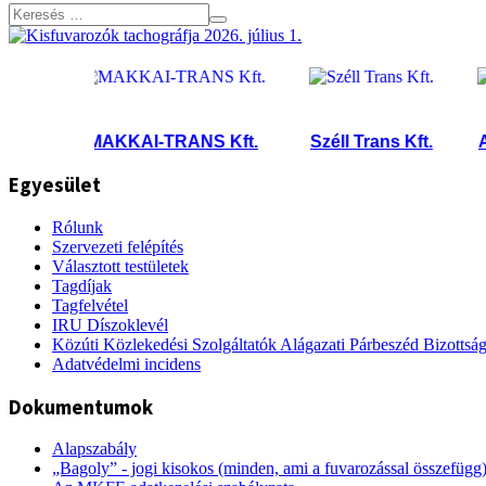
MAKKAI-TRANS Kft.
Széll Trans Kft.
Adler
Egyesület
Rólunk
Szervezeti felépítés
Választott testületek
Tagdíjak
Tagfelvétel
IRU Díszoklevél
Közúti Közlekedési Szolgáltatók Alágazati Párbeszéd Bizottsá
Adatvédelmi incidens
Dokumentumok
Alapszabály
„Bagoly” - jogi kisokos (minden, ami a fuvarozással összefügg