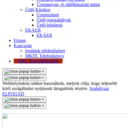
Üzemanyag- és útdíjklauzula minta
Útdíj Kisokos
Üzemszünet
Útdíj-jogszabályok
Útdíj-bírságok
EKÁER
EKÁER
Fórum
Kapcsolat
Irodáink elérhetőségei
MKFE Telefonkönyv
OBU és termékkínálat
×
×
Webhelyünkön sütiket használunk, melyek célja, hogy teljesebb
körű szolgáltatást nyújtsunk látogatóink részére.
Szabályzat
ELFOGAD
×
×