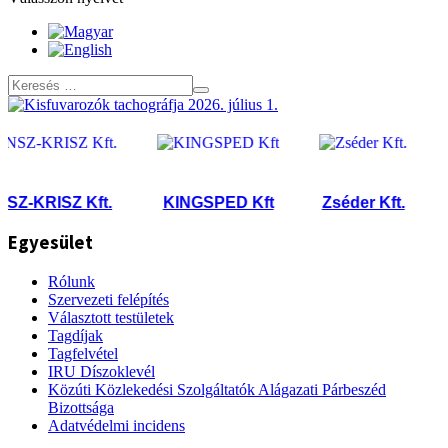
-KRISZ Kft.
KINGSPED Kft
Zséder Kft.
Tel
Egyesület
Rólunk
Szervezeti felépítés
Választott testületek
Tagdíjak
Tagfelvétel
IRU Díszoklevél
Közúti Közlekedési Szolgáltatók Alágazati Párbeszéd
Bizottsága
Adatvédelmi incidens