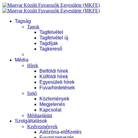
Tagság
Tagok
Tagfelvétel
Tagfelvétel új
Tagdíjak
Tagkereső
Média
Hírek
Belföldi hírek
Külföldi hírek
Egyesületi hírek
Fuvarhirdetések
Sajtó
Közlemények
Megjelenés
Kapcsolat
Médiaajánlat
Szolgáltatások
Kedvezmények
Adózóna-előfizetés
Fuvarszervezés