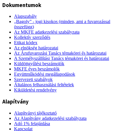
Dokumentumok
Alapszabály
„Bagoly” - jogi kisokos (minden, ami a fuvarozással
összefügg)
Az MKFE adatkezelési szabályzata
Kollektív szerződés
Etikai kódex
Az elnökség határozatai
Az Árufuvarozási Tanács témakörei és határozatai
A Személyszállítási Tanács témakörei és határozatai
Küldöttgyűlési beszámolók
MKFE éves beszámolók
Együttműködési megállapodások
Szervezeti szabályok
Általános felhasználási feltételek
Kiküldetési rendelvény
Alapítvány
Alapítványi tájékoztató
Az Alapítvány adatkezelési szabályzata
Adó 1% felajánlása
Kapcsolat