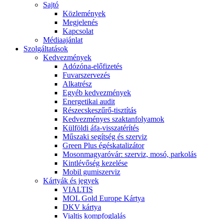
Sajtó
Közlemények
Megjelenés
Kapcsolat
Médiaajánlat
Szolgáltatások
Kedvezmények
Adózóna-előfizetés
Fuvarszervezés
Alkatrész
Egyéb kedvezmények
Energetikai audit
Részecskeszűrő-tisztítás
Kedvezményes szaktanfolyamok
Külföldi áfa-visszatérítés
Műszaki segítség és szerviz
Green Plus égéskatalizátor
Mosonmagyaróvár: szerviz, mosó, parkolás
Kintlévőség kezelése
Mobil gumiszerviz
Kártyák és jegyek
VIALTIS
MOL Gold Europe Kártya
DKV kártya
Vialtis kompfoglalás