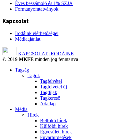
Éves beszámoló és 1% SZJA
Formanyomtatványok
Kapcsolat
Irodáink elérhetőségei
Médiaajánlat
KAPCSOLAT
IRODÁINK
© 2019
MKFE
minden jog fenntartva
Tagság
Tagok
Tagfelvétel
Tagfelvétel új
Tagdíjak
Tagkereső
Adatlap
Média
Hírek
Belföldi hírek
Külföldi hírek
Egyesületi hírek
Fuvarhirdetések