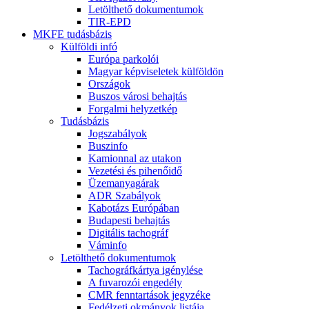
Letölthető dokumentumok
TIR-EPD
MKFE tudásbázis
Külföldi infó
Európa parkolói
Magyar képviseletek külföldön
Országok
Buszos városi behajtás
Forgalmi helyzetkép
Tudásbázis
Jogszabályok
Buszinfo
Kamionnal az utakon
Vezetési és pihenőidő
Üzemanyagárak
ADR Szabályok
Kabotázs Európában
Budapesti behajtás
Digitális tachográf
Váminfo
Letölthető dokumentumok
Tachográfkártya igénylése
A fuvarozói engedély
CMR fenntartások jegyzéke
Fedélzeti okmányok listája