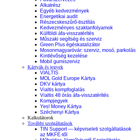
Alkatrész
Egyéb kedvezmények
Energetikai audit
Részecskeszűrő-tisztítás
Kedvezményes szaktanfolyamok
Külföldi áfa-visszatérítés
Műszaki segítség és szerviz
Green Plus égéskatalizátor
Mosonmagyaróvár: szerviz, mosó, parkolás
Kintlévőség kezelése
Mobil gumiszerviz
Kártyák és jegyek
VIALTIS
MOL Gold Europe Kártya
DKV kártya
Vialtis kompfoglalás
Vialtis 48 órás áfa-visszatérítés
Kompjegyek
Yes! Money Kártya
Széchenyi Kártya
Kalkulátorok
További szolgáltatások
TIN Support — képviseleti szolgáltatások
az MKFE-től