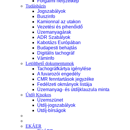
Forgalmi helyzetkép
Tudásbázis
Jogszabályok
Buszinfo
Kamionnal az utakon
Vezetési és pihenőidő
Üzemanyagárak
ADR Szabályok
Kabotázs Európában
Budapesti behajtás
Digitális tachográf
Váminfo
Letölthető dokumentumok
Tachográfkártya igénylése
A fuvarozói engedély
CMR fenntartások jegyzéke
Fedélzeti okmányok listája
Üzemanyag- és útdíjklauzula minta
Útdíj Kisokos
Üzemszünet
Útdíj-jogszabályok
Útdíj-bírságok
EKÁER