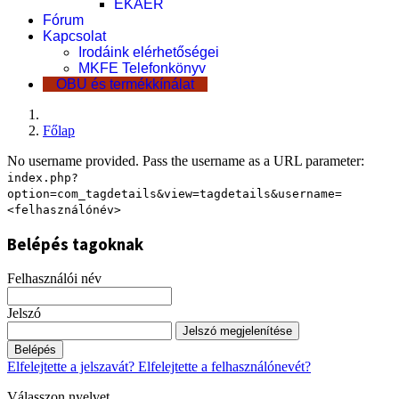
EKÁER
Fórum
Kapcsolat
Irodáink elérhetőségei
MKFE Telefonkönyv
OBU és termékkínálat
Főlap
No username provided. Pass the username as a URL parameter:
index.php?
option=com_tagdetails&view=tagdetails&username=
<felhasználónév>
Belépés tagoknak
Felhasználói név
Jelszó
Jelszó megjelenítése
Belépés
Elfelejtette a jelszavát?
Elfelejtette a felhasználónevét?
Válasszon nyelvet