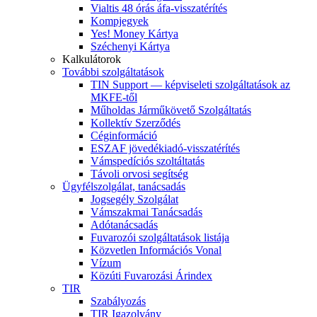
Vialtis 48 órás áfa-visszatérítés
Kompjegyek
Yes! Money Kártya
Széchenyi Kártya
Kalkulátorok
További szolgáltatások
TIN Support — képviseleti szolgáltatások az
MKFE-től
Műholdas Járműkövető Szolgáltatás
Kollektív Szerződés
Céginformáció
ESZAF jövedékiadó-visszatérítés
Vámspedíciós szoltáltatás
Távoli orvosi segítség
Ügyfélszolgálat, tanácsadás
Jogsegély Szolgálat
Vámszakmai Tanácsadás
Adótanácsadás
Fuvarozói szolgáltatások listája
Közvetlen Információs Vonal
Vízum
Közúti Fuvarozási Árindex
TIR
Szabályozás
TIR Igazolvány