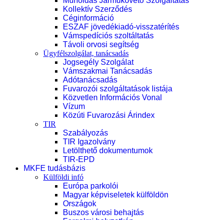
Műholdas Járműkövető Szolgáltatás
Kollektív Szerződés
Céginformáció
ESZAF jövedékiadó-visszatérítés
Vámspedíciós szoltáltatás
Távoli orvosi segítség
Ügyfélszolgálat, tanácsadás
Jogsegély Szolgálat
Vámszakmai Tanácsadás
Adótanácsadás
Fuvarozói szolgáltatások listája
Közvetlen Információs Vonal
Vízum
Közúti Fuvarozási Árindex
TIR
Szabályozás
TIR Igazolvány
Letölthető dokumentumok
TIR-EPD
MKFE tudásbázis
Külföldi infó
Európa parkolói
Magyar képviseletek külföldön
Országok
Buszos városi behajtás