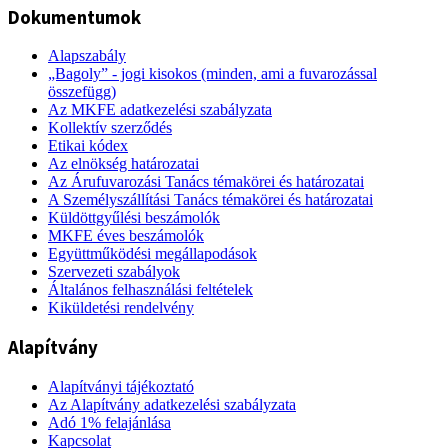
Dokumentumok
Alapszabály
„Bagoly” - jogi kisokos (minden, ami a fuvarozással
összefügg)
Az MKFE adatkezelési szabályzata
Kollektív szerződés
Etikai kódex
Az elnökség határozatai
Az Árufuvarozási Tanács témakörei és határozatai
A Személyszállítási Tanács témakörei és határozatai
Küldöttgyűlési beszámolók
MKFE éves beszámolók
Együttműködési megállapodások
Szervezeti szabályok
Általános felhasználási feltételek
Kiküldetési rendelvény
Alapítvány
Alapítványi tájékoztató
Az Alapítvány adatkezelési szabályzata
Adó 1% felajánlása
Kapcsolat