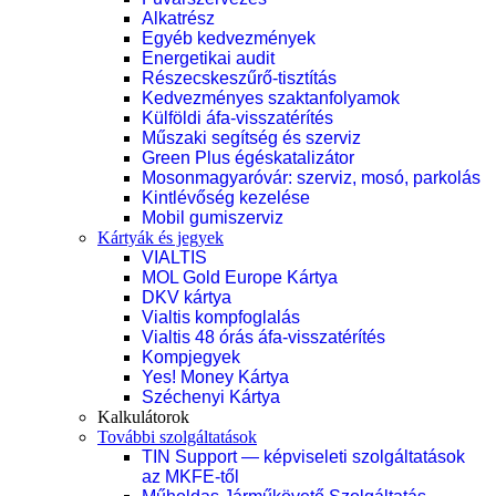
Alkatrész
Egyéb kedvezmények
Energetikai audit
Részecskeszűrő-tisztítás
Kedvezményes szaktanfolyamok
Külföldi áfa-visszatérítés
Műszaki segítség és szerviz
Green Plus égéskatalizátor
Mosonmagyaróvár: szerviz, mosó, parkolás
Kintlévőség kezelése
Mobil gumiszerviz
Kártyák és jegyek
VIALTIS
MOL Gold Europe Kártya
DKV kártya
Vialtis kompfoglalás
Vialtis 48 órás áfa-visszatérítés
Kompjegyek
Yes! Money Kártya
Széchenyi Kártya
Kalkulátorok
További szolgáltatások
TIN Support — képviseleti szolgáltatások
az MKFE-től