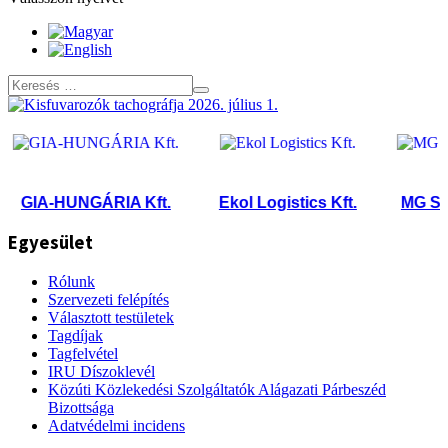
GIA-HUNGÁRIA Kft.
Ekol Logistics Kft.
MG Sped 
Egyesület
Rólunk
Szervezeti felépítés
Választott testületek
Tagdíjak
Tagfelvétel
IRU Díszoklevél
Közúti Közlekedési Szolgáltatók Alágazati Párbeszéd
Bizottsága
Adatvédelmi incidens