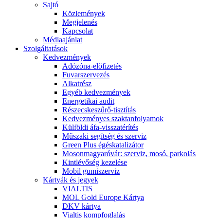
Sajtó
Közlemények
Megjelenés
Kapcsolat
Médiaajánlat
Szolgáltatások
Kedvezmények
Adózóna-előfizetés
Fuvarszervezés
Alkatrész
Egyéb kedvezmények
Energetikai audit
Részecskeszűrő-tisztítás
Kedvezményes szaktanfolyamok
Külföldi áfa-visszatérítés
Műszaki segítség és szerviz
Green Plus égéskatalizátor
Mosonmagyaróvár: szerviz, mosó, parkolás
Kintlévőség kezelése
Mobil gumiszerviz
Kártyák és jegyek
VIALTIS
MOL Gold Europe Kártya
DKV kártya
Vialtis kompfoglalás