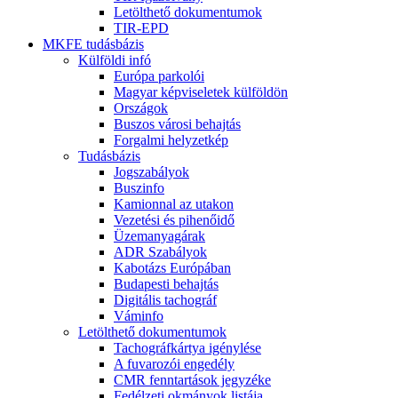
Letölthető dokumentumok
TIR-EPD
MKFE tudásbázis
Külföldi infó
Európa parkolói
Magyar képviseletek külföldön
Országok
Buszos városi behajtás
Forgalmi helyzetkép
Tudásbázis
Jogszabályok
Buszinfo
Kamionnal az utakon
Vezetési és pihenőidő
Üzemanyagárak
ADR Szabályok
Kabotázs Európában
Budapesti behajtás
Digitális tachográf
Váminfo
Letölthető dokumentumok
Tachográfkártya igénylése
A fuvarozói engedély
CMR fenntartások jegyzéke
Fedélzeti okmányok listája