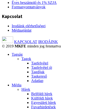
Éves beszámoló és 1% SZJA
Formanyomtatványok
Kapcsolat
Irodáink elérhetőségei
Médiaajánlat
KAPCSOLAT
IRODÁINK
© 2019
MKFE
minden jog fenntartva
Tagság
Tagok
Tagfelvétel
Tagfelvétel új
Tagdíjak
Tagkereső
Adatlap
Média
Hírek
Belföldi hírek
Külföldi hírek
Egyesületi hírek
Fuvarhirdetések