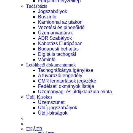
Forgalmi helyzetkép
Tudásbázis
Jogszabályok
Buszinfo
Kamionnal az utakon
Vezetési és pihenőidő
Üzemanyagárak
ADR Szabályok
Kabotázs Európában
Budapesti behajtás
Digitális tachográf
Váminfo
Letölthető dokumentumok
Tachográfkártya igénylése
A fuvarozói engedély
CMR fenntartások jegyzéke
Fedélzeti okmányok listája
Üzemanyag- és útdíjklauzula minta
Útdíj Kisokos
Üzemszünet
Útdíj-jogszabályok
Útdíj-bírságok
EKÁER