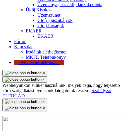
Üzemanyag- és útdíjklauzula minta
Útdíj Kisokos
Üzemszünet
Útdíj-jogszabályok
Útdíj-bírságok
EKÁER
EKÁER
Fórum
Kapcsolat
Irodáink elérhetőségei
MKFE Telefonkönyv
OBU és termékkínálat
×
×
Webhelyünkön sütiket használunk, melyek célja, hogy teljesebb
körű szolgáltatást nyújtsunk látogatóink részére.
Szabályzat
ELFOGAD
×
×