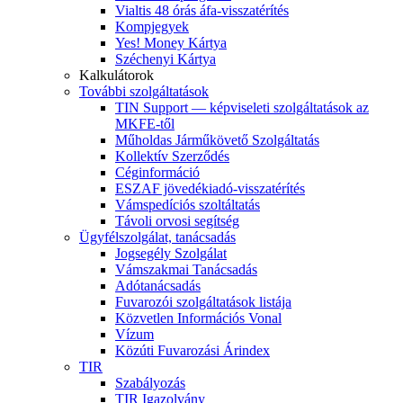
Vialtis 48 órás áfa-visszatérítés
Kompjegyek
Yes! Money Kártya
Széchenyi Kártya
Kalkulátorok
További szolgáltatások
TIN Support — képviseleti szolgáltatások az
MKFE-től
Műholdas Járműkövető Szolgáltatás
Kollektív Szerződés
Céginformáció
ESZAF jövedékiadó-visszatérítés
Vámspedíciós szoltáltatás
Távoli orvosi segítség
Ügyfélszolgálat, tanácsadás
Jogsegély Szolgálat
Vámszakmai Tanácsadás
Adótanácsadás
Fuvarozói szolgáltatások listája
Közvetlen Információs Vonal
Vízum
Közúti Fuvarozási Árindex
TIR
Szabályozás
TIR Igazolvány