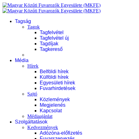
Tagság
Tagok
Tagfelvétel
Tagfelvétel új
Tagdíjak
Tagkereső
Média
Hírek
Belföldi hírek
Külföldi hírek
Egyesületi hírek
Fuvarhirdetések
Sajtó
Közlemények
Megjelenés
Kapcsolat
Médiaajánlat
Szolgáltatások
Kedvezmények
Adózóna-előfizetés
Fuvarszervezés