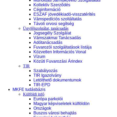
Műholdas Járműkövető Szolgáltatás
Kollektív Szerződés
Céginformáció
ESZAF jövedékiadó-visszatérítés
Vámspedíciós szoltáltatás
Távoli orvosi segítség
Ügyfélszolgálat, tanácsadás
Jogsegély Szolgálat
Vámszakmai Tanácsadás
Adótanácsadás
Fuvarozói szolgáltatások listája
Közvetlen Információs Vonal
Vízum
Közúti Fuvarozási Árindex
TIR
Szabályozás
TIR Igazolvány
Letölthető dokumentumok
TIR-EPD
MKFE tudásbázis
Külföldi infó
Európa parkolói
Magyar képviseletek külföldön
Országok
Buszos városi behajtás