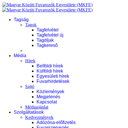
Tagság
Tagok
Tagfelvétel
Tagfelvétel új
Tagdíjak
Tagkereső
Média
Hírek
Belföldi hírek
Külföldi hírek
Egyesületi hírek
Fuvarhirdetések
Sajtó
Közlemények
Megjelenés
Kapcsolat
Médiaajánlat
Szolgáltatások
Kedvezmények
Adózóna-előfizetés
Fuvarszervezés