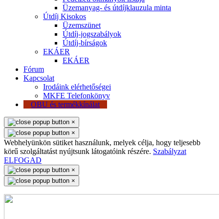
Üzemanyag- és útdíjklauzula minta
Útdíj Kisokos
Üzemszünet
Útdíj-jogszabályok
Útdíj-bírságok
EKÁER
EKÁER
Fórum
Kapcsolat
Irodáink elérhetőségei
MKFE Telefonkönyv
OBU és termékkínálat
×
×
Webhelyünkön sütiket használunk, melyek célja, hogy teljesebb
körű szolgáltatást nyújtsunk látogatóink részére.
Szabályzat
ELFOGAD
×
×