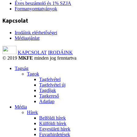
Éves beszámoló és 1% SZJA
Formanyomtatványok
Kapcsolat
Irodáink elérhetőségei
Médiaajánlat
KAPCSOLAT
IRODÁINK
© 2019
MKFE
minden jog fenntartva
Tagság
Tagok
Tagfelvétel
Tagfelvétel új
Tagdíjak
Tagkereső
Adatlap
Média
Hírek
Belföldi hírek
Külföldi hírek
Egyesületi hírek
Fuvarhirdetések