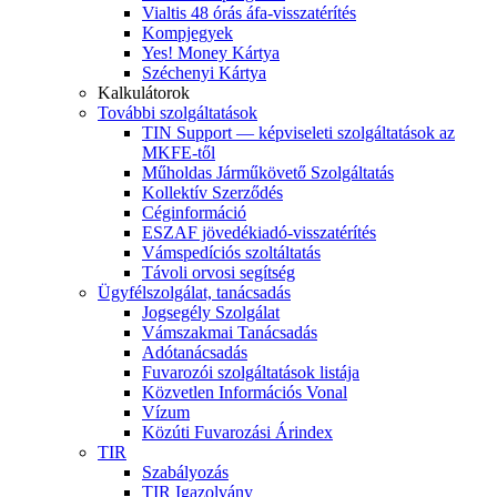
Vialtis 48 órás áfa-visszatérítés
Kompjegyek
Yes! Money Kártya
Széchenyi Kártya
Kalkulátorok
További szolgáltatások
TIN Support — képviseleti szolgáltatások az
MKFE-től
Műholdas Járműkövető Szolgáltatás
Kollektív Szerződés
Céginformáció
ESZAF jövedékiadó-visszatérítés
Vámspedíciós szoltáltatás
Távoli orvosi segítség
Ügyfélszolgálat, tanácsadás
Jogsegély Szolgálat
Vámszakmai Tanácsadás
Adótanácsadás
Fuvarozói szolgáltatások listája
Közvetlen Információs Vonal
Vízum
Közúti Fuvarozási Árindex
TIR
Szabályozás
TIR Igazolvány