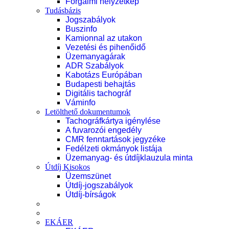
Forgalmi helyzetkép
Tudásbázis
Jogszabályok
Buszinfo
Kamionnal az utakon
Vezetési és pihenőidő
Üzemanyagárak
ADR Szabályok
Kabotázs Európában
Budapesti behajtás
Digitális tachográf
Váminfo
Letölthető dokumentumok
Tachográfkártya igénylése
A fuvarozói engedély
CMR fenntartások jegyzéke
Fedélzeti okmányok listája
Üzemanyag- és útdíjklauzula minta
Útdíj Kisokos
Üzemszünet
Útdíj-jogszabályok
Útdíj-bírságok
EKÁER