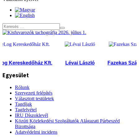
 Kereskedőház Kft.
Lévai László
Fazekas Szállítás
Egyesület
Rólunk
Szervezeti felépítés
Választott testületek
Tagdíjak
Tagfelvétel
IRU Díszoklevél
Közúti Közlekedési Szolgáltatók Alágazati Párbeszéd
Bizottsága
Adatvédelmi incidens