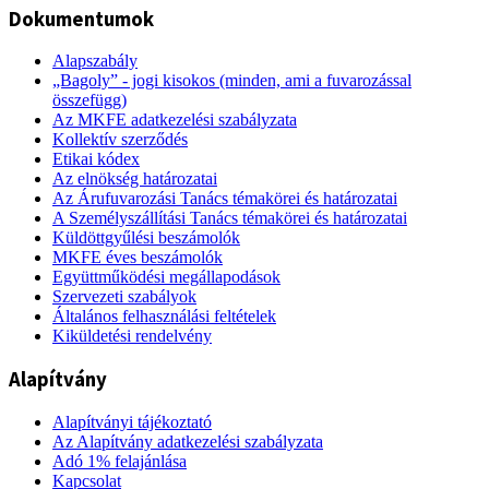
Dokumentumok
Alapszabály
„Bagoly” - jogi kisokos (minden, ami a fuvarozással
összefügg)
Az MKFE adatkezelési szabályzata
Kollektív szerződés
Etikai kódex
Az elnökség határozatai
Az Árufuvarozási Tanács témakörei és határozatai
A Személyszállítási Tanács témakörei és határozatai
Küldöttgyűlési beszámolók
MKFE éves beszámolók
Együttműködési megállapodások
Szervezeti szabályok
Általános felhasználási feltételek
Kiküldetési rendelvény
Alapítvány
Alapítványi tájékoztató
Az Alapítvány adatkezelési szabályzata
Adó 1% felajánlása
Kapcsolat