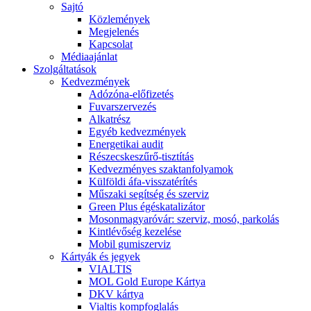
Sajtó
Közlemények
Megjelenés
Kapcsolat
Médiaajánlat
Szolgáltatások
Kedvezmények
Adózóna-előfizetés
Fuvarszervezés
Alkatrész
Egyéb kedvezmények
Energetikai audit
Részecskeszűrő-tisztítás
Kedvezményes szaktanfolyamok
Külföldi áfa-visszatérítés
Műszaki segítség és szerviz
Green Plus égéskatalizátor
Mosonmagyaróvár: szerviz, mosó, parkolás
Kintlévőség kezelése
Mobil gumiszerviz
Kártyák és jegyek
VIALTIS
MOL Gold Europe Kártya
DKV kártya
Vialtis kompfoglalás