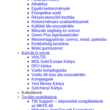
Alkatrész
Egyéb kedvezmények
Energetikai audit
Részecskeszűrő-tisztítás
Kedvezményes szaktanfolyamok
Külföldi áfa-visszatérítés
Műszaki segítség és szerviz
Green Plus égéskatalizátor
Mosonmagyaróvár: szerviz, mosó, parkolás
Kintlévőség kezelése
Mobil gumiszerviz
Kártyák és jegyek
VIALTIS
MOL Gold Europe Kártya
DKV kártya
Vialtis kompfoglalás
Vialtis 48 órás áfa-visszatérítés
Kompjegyek
Yes! Money Kártya
Széchenyi Kártya
Kalkulátorok
További szolgáltatások
TIN Support — képviseleti szolgáltatások
az MKFE-től