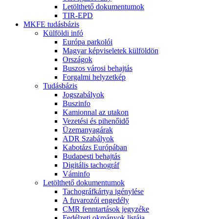
Letölthető dokumentumok
TIR-EPD
MKFE tudásbázis
Külföldi infó
Európa parkolói
Magyar képviseletek külföldön
Országok
Buszos városi behajtás
Forgalmi helyzetkép
Tudásbázis
Jogszabályok
Buszinfo
Kamionnal az utakon
Vezetési és pihenőidő
Üzemanyagárak
ADR Szabályok
Kabotázs Európában
Budapesti behajtás
Digitális tachográf
Váminfo
Letölthető dokumentumok
Tachográfkártya igénylése
A fuvarozói engedély
CMR fenntartások jegyzéke
Fedélzeti okmányok listája