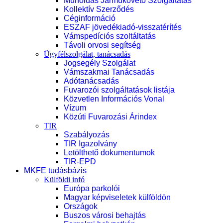
Műholdas Járműkövető Szolgáltatás
Kollektív Szerződés
Céginformáció
ESZAF jövedékiadó-visszatérítés
Vámspedíciós szoltáltatás
Távoli orvosi segítség
Ügyfélszolgálat, tanácsadás
Jogsegély Szolgálat
Vámszakmai Tanácsadás
Adótanácsadás
Fuvarozói szolgáltatások listája
Közvetlen Információs Vonal
Vízum
Közúti Fuvarozási Árindex
TIR
Szabályozás
TIR Igazolvány
Letölthető dokumentumok
TIR-EPD
MKFE tudásbázis
Külföldi infó
Európa parkolói
Magyar képviseletek külföldön
Országok
Buszos városi behajtás