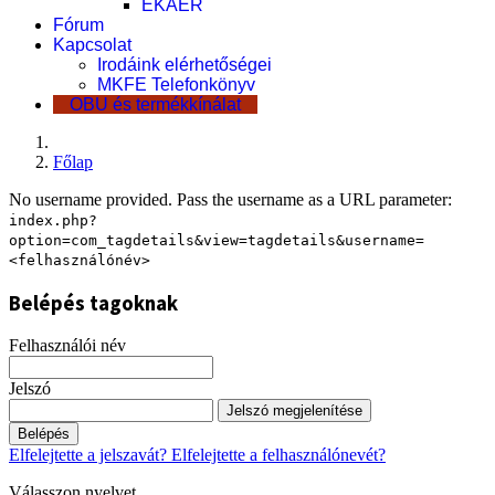
EKÁER
Fórum
Kapcsolat
Irodáink elérhetőségei
MKFE Telefonkönyv
OBU és termékkínálat
Főlap
No username provided. Pass the username as a URL parameter:
index.php?
option=com_tagdetails&view=tagdetails&username=
<felhasználónév>
Belépés tagoknak
Felhasználói név
Jelszó
Jelszó megjelenítése
Belépés
Elfelejtette a jelszavát?
Elfelejtette a felhasználónevét?
Válasszon nyelvet