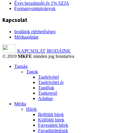
Éves beszámoló és 1% SZJA
Formanyomtatványok
Kapcsolat
Irodáink elérhetőségei
Médiaajánlat
KAPCSOLAT
IRODÁINK
© 2019
MKFE
minden jog fenntartva
Tagság
Tagok
Tagfelvétel
Tagfelvétel új
Tagdíjak
Tagkereső
Adatlap
Média
Hírek
Belföldi hírek
Külföldi hírek
Egyesületi hírek
Fuvarhirdetések