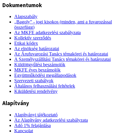
Dokumentumok
Alapszabály
„Bagoly” - jogi kisokos (minden, ami a fuvarozással
összefügg)
Az MKFE adatkezelési szabályzata
Kollektív szerződés
Etikai kódex
Az elnökség határozatai
Az Árufuvarozási Tanács témakörei és határozatai
A Személyszállítási Tanács témakörei és határozatai
Küldöttgyűlési beszámolók
MKFE éves beszámolók
Együttműködési megállapodások
Szervezeti szabályok
Általános felhasználási feltételek
Kiküldetési rendelvény
Alapítvány
Alapítványi tájékoztató
Az Alapítvány adatkezelési szabályzata
Adó 1% felajánlása
Kapcsolat