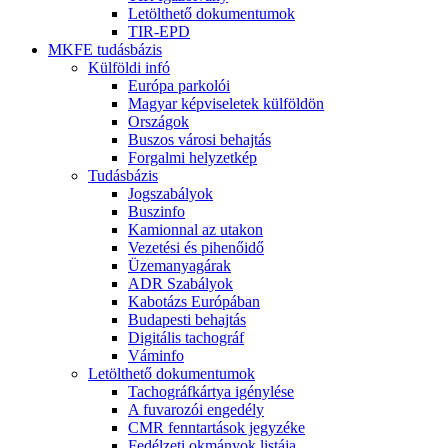
Letölthető dokumentumok
TIR-EPD
MKFE tudásbázis
Külföldi infó
Európa parkolói
Magyar képviseletek külföldön
Országok
Buszos városi behajtás
Forgalmi helyzetkép
Tudásbázis
Jogszabályok
Buszinfo
Kamionnal az utakon
Vezetési és pihenőidő
Üzemanyagárak
ADR Szabályok
Kabotázs Európában
Budapesti behajtás
Digitális tachográf
Váminfo
Letölthető dokumentumok
Tachográfkártya igénylése
A fuvarozói engedély
CMR fenntartások jegyzéke
Fedélzeti okmányok listája