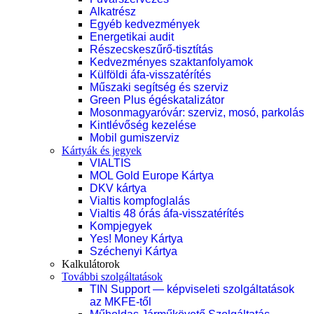
Alkatrész
Egyéb kedvezmények
Energetikai audit
Részecskeszűrő-tisztítás
Kedvezményes szaktanfolyamok
Külföldi áfa-visszatérítés
Műszaki segítség és szerviz
Green Plus égéskatalizátor
Mosonmagyaróvár: szerviz, mosó, parkolás
Kintlévőség kezelése
Mobil gumiszerviz
Kártyák és jegyek
VIALTIS
MOL Gold Europe Kártya
DKV kártya
Vialtis kompfoglalás
Vialtis 48 órás áfa-visszatérítés
Kompjegyek
Yes! Money Kártya
Széchenyi Kártya
Kalkulátorok
További szolgáltatások
TIN Support — képviseleti szolgáltatások
az MKFE-től