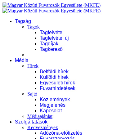
Tagság
Tagok
Tagfelvétel
Tagfelvétel új
Tagdíjak
Tagkereső
Média
Hírek
Belföldi hírek
Külföldi hírek
Egyesületi hírek
Fuvarhirdetések
Sajtó
Közlemények
Megjelenés
Kapcsolat
Médiaajánlat
Szolgáltatások
Kedvezmények
Adózóna-előfizetés
Fuvarszervezés