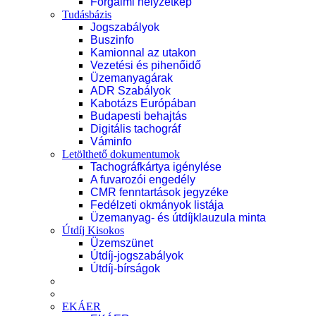
Forgalmi helyzetkép
Tudásbázis
Jogszabályok
Buszinfo
Kamionnal az utakon
Vezetési és pihenőidő
Üzemanyagárak
ADR Szabályok
Kabotázs Európában
Budapesti behajtás
Digitális tachográf
Váminfo
Letölthető dokumentumok
Tachográfkártya igénylése
A fuvarozói engedély
CMR fenntartások jegyzéke
Fedélzeti okmányok listája
Üzemanyag- és útdíjklauzula minta
Útdíj Kisokos
Üzemszünet
Útdíj-jogszabályok
Útdíj-bírságok
EKÁER