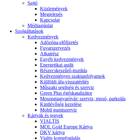
Sajtó
Közlemények
Megjelenés
Kapcsolat
Médiaajánlat
Szolgáltatások
Kedvezmények
Adózóna-előfizetés
Fuvarszervezés
Alkatrész
Egyéb kedvezmények
Energetikai audit
Részecskeszűrő-tisztítás
Kedvezményes szaktanfolyamok
Külföldi áfa-visszatérítés
Műszaki segítség és szerviz
Green Plus égéskatalizátor
Mosonmagyaróvár: szerviz, mosó, parkolás
Kintlévőség kezelése
Mobil gumiszerviz
Kártyák és jegyek
VIALTIS
MOL Gold Europe Kártya
DKV kártya
Vialtis kompfoglalás