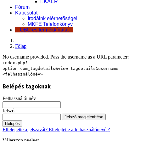
EKÁER
Fórum
Kapcsolat
Irodáink elérhetőségei
MKFE Telefonkönyv
OBU és termékkínálat
Főlap
No username provided. Pass the username as a URL parameter:
index.php?
option=com_tagdetails&view=tagdetails&username=
<felhasználónév>
Belépés tagoknak
Felhasználói név
Jelszó
Jelszó megjelenítése
Belépés
Elfelejtette a jelszavát?
Elfelejtette a felhasználónevét?
Válasszon nyelvet