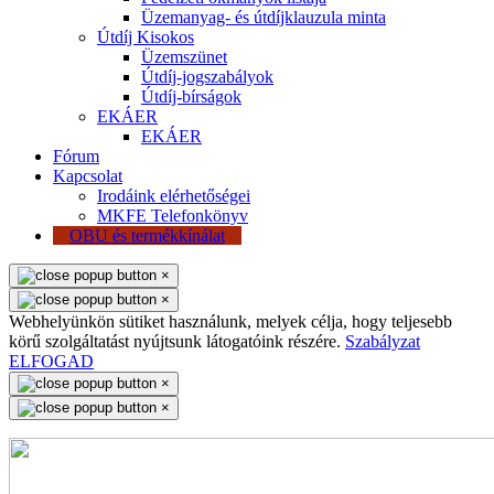
Üzemanyag- és útdíjklauzula minta
Útdíj Kisokos
Üzemszünet
Útdíj-jogszabályok
Útdíj-bírságok
EKÁER
EKÁER
Fórum
Kapcsolat
Irodáink elérhetőségei
MKFE Telefonkönyv
OBU és termékkínálat
×
×
Webhelyünkön sütiket használunk, melyek célja, hogy teljesebb
körű szolgáltatást nyújtsunk látogatóink részére.
Szabályzat
ELFOGAD
×
×