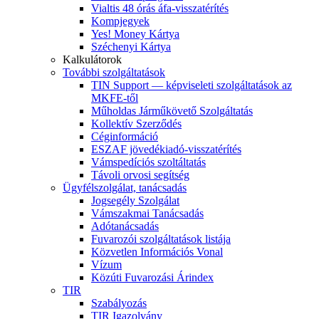
Vialtis 48 órás áfa-visszatérítés
Kompjegyek
Yes! Money Kártya
Széchenyi Kártya
Kalkulátorok
További szolgáltatások
TIN Support — képviseleti szolgáltatások az
MKFE-től
Műholdas Járműkövető Szolgáltatás
Kollektív Szerződés
Céginformáció
ESZAF jövedékiadó-visszatérítés
Vámspedíciós szoltáltatás
Távoli orvosi segítség
Ügyfélszolgálat, tanácsadás
Jogsegély Szolgálat
Vámszakmai Tanácsadás
Adótanácsadás
Fuvarozói szolgáltatások listája
Közvetlen Információs Vonal
Vízum
Közúti Fuvarozási Árindex
TIR
Szabályozás
TIR Igazolvány