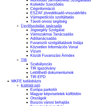
Műholdas Járműkövető Szolgáltatás
Kollektív Szerződés
Céginformáció
ESZAF jövedékiadó-visszatérítés
Vámspedíciós szoltáltatás
Távoli orvosi segítség
Ügyfélszolgálat, tanácsadás
Jogsegély Szolgálat
Vámszakmai Tanácsadás
Adótanácsadás
Fuvarozói szolgáltatások listája
Közvetlen Információs Vonal
Vízum
Közúti Fuvarozási Árindex
TIR
Szabályozás
TIR Igazolvány
Letölthető dokumentumok
TIR-EPD
MKFE tudásbázis
Külföldi infó
Európa parkolói
Magyar képviseletek külföldön
Országok
Buszos városi behajtás