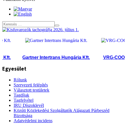
ft.
Gartner Intertrans Hungária Kft.
VRG-COOL Kf
Egyesület
Rólunk
Szervezeti felépítés
Választott testületek
Tagdíjak
Tagfelvétel
IRU Díszoklevél
Közúti Közlekedési Szolgáltatók Alágazati Párbeszéd
Bizottsága
Adatvédelmi incidens