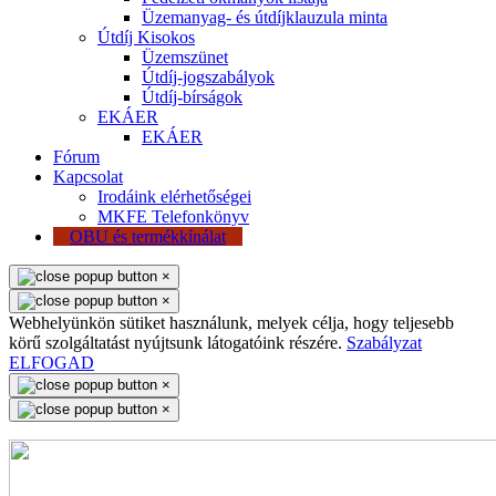
Üzemanyag- és útdíjklauzula minta
Útdíj Kisokos
Üzemszünet
Útdíj-jogszabályok
Útdíj-bírságok
EKÁER
EKÁER
Fórum
Kapcsolat
Irodáink elérhetőségei
MKFE Telefonkönyv
OBU és termékkínálat
×
×
Webhelyünkön sütiket használunk, melyek célja, hogy teljesebb
körű szolgáltatást nyújtsunk látogatóink részére.
Szabályzat
ELFOGAD
×
×