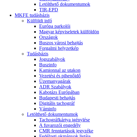
Letölthető dokumentumok
TIR-EPD
MKFE tudásbázis
Külföldi infó
Európa parkolói
Magyar képviseletek külföldön
Országok
Buszos városi behajtás
Forgalmi helyzetkép
Tudásbázis
Jogszabályok
Buszinfo
Kamionnal az utakon
Vezetési és pihenőidő
Üzemanyagárak
ADR Szabályok
Kabotázs Európában
Budapesti behajtás
Digitális tachográf
Váminfo
Letölthető dokumentumok
Tachográfkártya igénylése
A fuvarozói engedély
CMR fenntartások jegyzéke
Fedélzeti okmányok listája