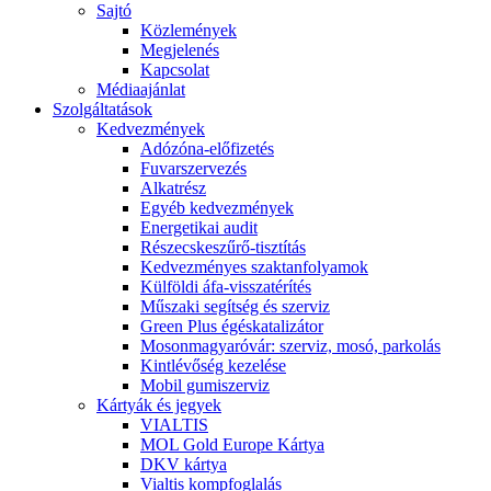
Sajtó
Közlemények
Megjelenés
Kapcsolat
Médiaajánlat
Szolgáltatások
Kedvezmények
Adózóna-előfizetés
Fuvarszervezés
Alkatrész
Egyéb kedvezmények
Energetikai audit
Részecskeszűrő-tisztítás
Kedvezményes szaktanfolyamok
Külföldi áfa-visszatérítés
Műszaki segítség és szerviz
Green Plus égéskatalizátor
Mosonmagyaróvár: szerviz, mosó, parkolás
Kintlévőség kezelése
Mobil gumiszerviz
Kártyák és jegyek
VIALTIS
MOL Gold Europe Kártya
DKV kártya
Vialtis kompfoglalás