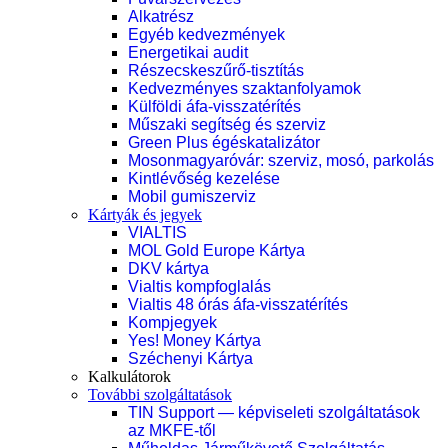
Alkatrész
Egyéb kedvezmények
Energetikai audit
Részecskeszűrő-tisztítás
Kedvezményes szaktanfolyamok
Külföldi áfa-visszatérítés
Műszaki segítség és szerviz
Green Plus égéskatalizátor
Mosonmagyaróvár: szerviz, mosó, parkolás
Kintlévőség kezelése
Mobil gumiszerviz
Kártyák és jegyek
VIALTIS
MOL Gold Europe Kártya
DKV kártya
Vialtis kompfoglalás
Vialtis 48 órás áfa-visszatérítés
Kompjegyek
Yes! Money Kártya
Széchenyi Kártya
Kalkulátorok
További szolgáltatások
TIN Support — képviseleti szolgáltatások
az MKFE-től