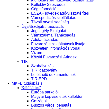
Műholdas Járműkövető Szolgáltatás
Kollektív Szerződés
Céginformáció
ESZAF jövedékiadó-visszatérítés
Vámspedíciós szoltáltatás
Távoli orvosi segítség
Ügyfélszolgálat, tanácsadás
Jogsegély Szolgálat
Vámszakmai Tanácsadás
Adótanácsadás
Fuvarozói szolgáltatások listája
Közvetlen Információs Vonal
Vízum
Közúti Fuvarozási Árindex
TIR
Szabályozás
TIR Igazolvány
Letölthető dokumentumok
TIR-EPD
MKFE tudásbázis
Külföldi infó
Európa parkolói
Magyar képviseletek külföldön
Országok
Buszos városi behajtás