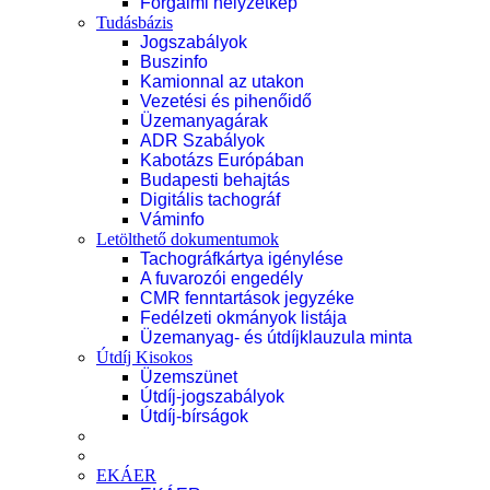
Forgalmi helyzetkép
Tudásbázis
Jogszabályok
Buszinfo
Kamionnal az utakon
Vezetési és pihenőidő
Üzemanyagárak
ADR Szabályok
Kabotázs Európában
Budapesti behajtás
Digitális tachográf
Váminfo
Letölthető dokumentumok
Tachográfkártya igénylése
A fuvarozói engedély
CMR fenntartások jegyzéke
Fedélzeti okmányok listája
Üzemanyag- és útdíjklauzula minta
Útdíj Kisokos
Üzemszünet
Útdíj-jogszabályok
Útdíj-bírságok
EKÁER