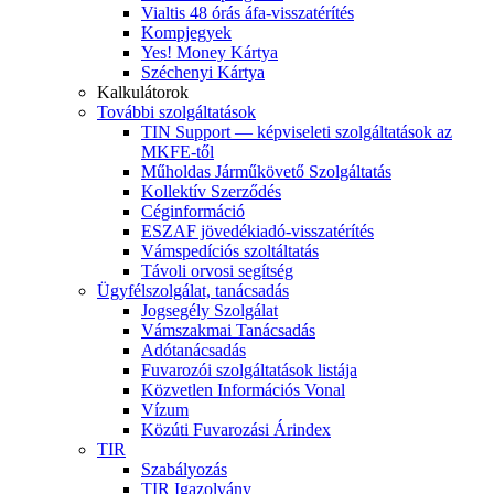
Vialtis 48 órás áfa-visszatérítés
Kompjegyek
Yes! Money Kártya
Széchenyi Kártya
Kalkulátorok
További szolgáltatások
TIN Support — képviseleti szolgáltatások az
MKFE-től
Műholdas Járműkövető Szolgáltatás
Kollektív Szerződés
Céginformáció
ESZAF jövedékiadó-visszatérítés
Vámspedíciós szoltáltatás
Távoli orvosi segítség
Ügyfélszolgálat, tanácsadás
Jogsegély Szolgálat
Vámszakmai Tanácsadás
Adótanácsadás
Fuvarozói szolgáltatások listája
Közvetlen Információs Vonal
Vízum
Közúti Fuvarozási Árindex
TIR
Szabályozás
TIR Igazolvány