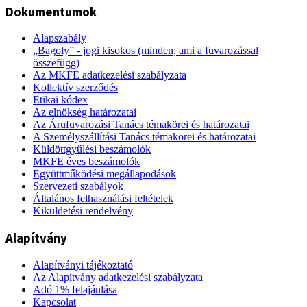
Dokumentumok
Alapszabály
„Bagoly” - jogi kisokos (minden, ami a fuvarozással
összefügg)
Az MKFE adatkezelési szabályzata
Kollektív szerződés
Etikai kódex
Az elnökség határozatai
Az Árufuvarozási Tanács témakörei és határozatai
A Személyszállítási Tanács témakörei és határozatai
Küldöttgyűlési beszámolók
MKFE éves beszámolók
Együttműködési megállapodások
Szervezeti szabályok
Általános felhasználási feltételek
Kiküldetési rendelvény
Alapítvány
Alapítványi tájékoztató
Az Alapítvány adatkezelési szabályzata
Adó 1% felajánlása
Kapcsolat