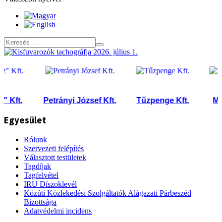
ft.
Petrányi József Kft.
Tűzpenge Kft.
MIKI
Egyesület
Rólunk
Szervezeti felépítés
Választott testületek
Tagdíjak
Tagfelvétel
IRU Díszoklevél
Közúti Közlekedési Szolgáltatók Alágazati Párbeszéd
Bizottsága
Adatvédelmi incidens