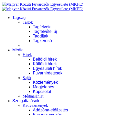
Tagság
Tagok
Tagfelvétel
Tagfelvétel új
Tagdíjak
Tagkereső
Média
Hírek
Belföldi hírek
Külföldi hírek
Egyesületi hírek
Fuvarhirdetések
Sajtó
Közlemények
Megjelenés
Kapcsolat
Médiaajánlat
Szolgáltatások
Kedvezmények
Adózóna-előfizetés
Fuvarszervezés