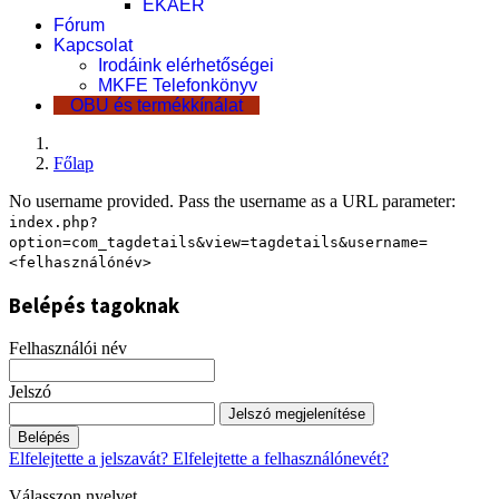
EKÁER
Fórum
Kapcsolat
Irodáink elérhetőségei
MKFE Telefonkönyv
OBU és termékkínálat
Főlap
No username provided. Pass the username as a URL parameter:
index.php?
option=com_tagdetails&view=tagdetails&username=
<felhasználónév>
Belépés tagoknak
Felhasználói név
Jelszó
Jelszó megjelenítése
Belépés
Elfelejtette a jelszavát?
Elfelejtette a felhasználónevét?
Válasszon nyelvet