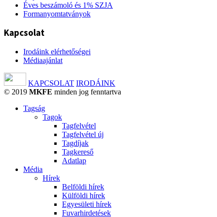
Éves beszámoló és 1% SZJA
Formanyomtatványok
Kapcsolat
Irodáink elérhetőségei
Médiaajánlat
KAPCSOLAT
IRODÁINK
© 2019
MKFE
minden jog fenntartva
Tagság
Tagok
Tagfelvétel
Tagfelvétel új
Tagdíjak
Tagkereső
Adatlap
Média
Hírek
Belföldi hírek
Külföldi hírek
Egyesületi hírek
Fuvarhirdetések