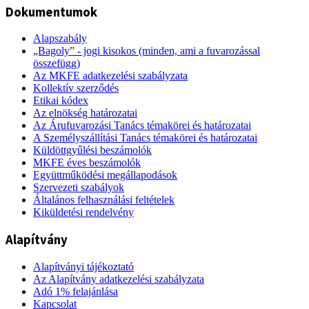
Dokumentumok
Alapszabály
„Bagoly” - jogi kisokos (minden, ami a fuvarozással
összefügg)
Az MKFE adatkezelési szabályzata
Kollektív szerződés
Etikai kódex
Az elnökség határozatai
Az Árufuvarozási Tanács témakörei és határozatai
A Személyszállítási Tanács témakörei és határozatai
Küldöttgyűlési beszámolók
MKFE éves beszámolók
Együttműködési megállapodások
Szervezeti szabályok
Általános felhasználási feltételek
Kiküldetési rendelvény
Alapítvány
Alapítványi tájékoztató
Az Alapítvány adatkezelési szabályzata
Adó 1% felajánlása
Kapcsolat