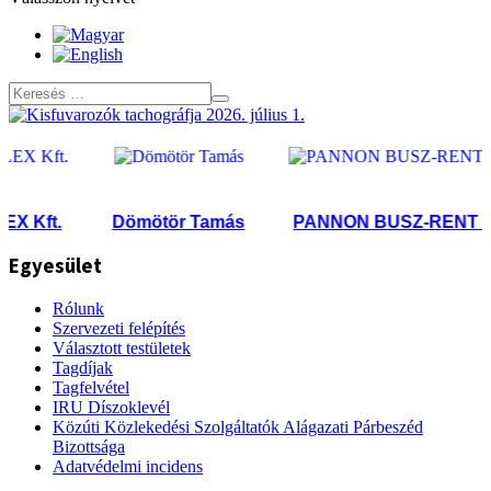
Kft.
Dömötör Tamás
PANNON BUSZ-RENT Kft.
Egyesület
Rólunk
Szervezeti felépítés
Választott testületek
Tagdíjak
Tagfelvétel
IRU Díszoklevél
Közúti Közlekedési Szolgáltatók Alágazati Párbeszéd
Bizottsága
Adatvédelmi incidens