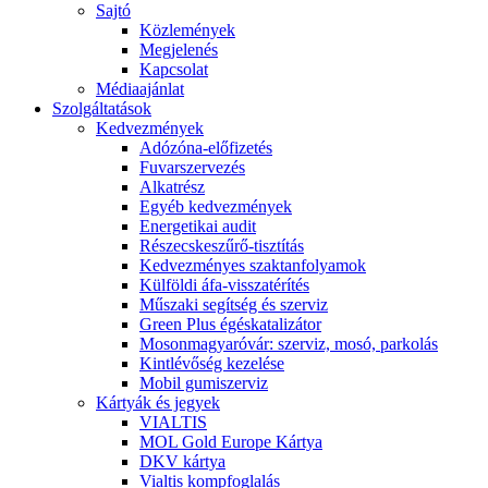
Sajtó
Közlemények
Megjelenés
Kapcsolat
Médiaajánlat
Szolgáltatások
Kedvezmények
Adózóna-előfizetés
Fuvarszervezés
Alkatrész
Egyéb kedvezmények
Energetikai audit
Részecskeszűrő-tisztítás
Kedvezményes szaktanfolyamok
Külföldi áfa-visszatérítés
Műszaki segítség és szerviz
Green Plus égéskatalizátor
Mosonmagyaróvár: szerviz, mosó, parkolás
Kintlévőség kezelése
Mobil gumiszerviz
Kártyák és jegyek
VIALTIS
MOL Gold Europe Kártya
DKV kártya
Vialtis kompfoglalás