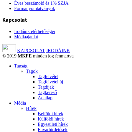
Éves beszámoló és 1% SZJA
Formanyomtatványok
Kapcsolat
Irodáink elérhetőségei
Médiaajánlat
KAPCSOLAT
IRODÁINK
© 2019
MKFE
minden jog fenntartva
Tagság
Tagok
Tagfelvétel
Tagfelvétel új
Tagdíjak
Tagkereső
Adatlap
Média
Hírek
Belföldi hírek
Külföldi hírek
Egyesületi hírek
Fuvarhirdetések