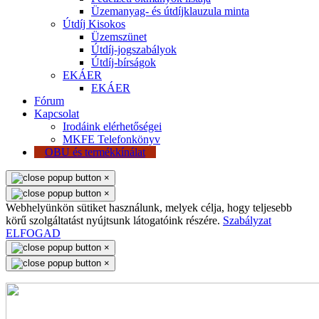
Üzemanyag- és útdíjklauzula minta
Útdíj Kisokos
Üzemszünet
Útdíj-jogszabályok
Útdíj-bírságok
EKÁER
EKÁER
Fórum
Kapcsolat
Irodáink elérhetőségei
MKFE Telefonkönyv
OBU és termékkínálat
×
×
Webhelyünkön sütiket használunk, melyek célja, hogy teljesebb
körű szolgáltatást nyújtsunk látogatóink részére.
Szabályzat
ELFOGAD
×
×