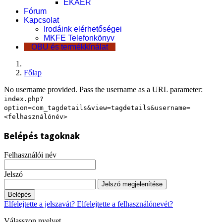
EKÁER
Fórum
Kapcsolat
Irodáink elérhetőségei
MKFE Telefonkönyv
OBU és termékkínálat
Főlap
No username provided. Pass the username as a URL parameter:
index.php?
option=com_tagdetails&view=tagdetails&username=
<felhasználónév>
Belépés tagoknak
Felhasználói név
Jelszó
Jelszó megjelenítése
Belépés
Elfelejtette a jelszavát?
Elfelejtette a felhasználónevét?
Válasszon nyelvet