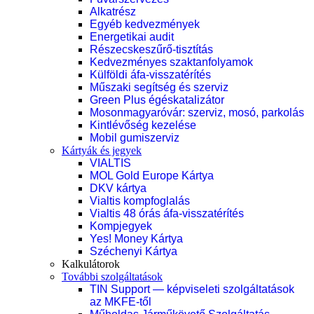
Alkatrész
Egyéb kedvezmények
Energetikai audit
Részecskeszűrő-tisztítás
Kedvezményes szaktanfolyamok
Külföldi áfa-visszatérítés
Műszaki segítség és szerviz
Green Plus égéskatalizátor
Mosonmagyaróvár: szerviz, mosó, parkolás
Kintlévőség kezelése
Mobil gumiszerviz
Kártyák és jegyek
VIALTIS
MOL Gold Europe Kártya
DKV kártya
Vialtis kompfoglalás
Vialtis 48 órás áfa-visszatérítés
Kompjegyek
Yes! Money Kártya
Széchenyi Kártya
Kalkulátorok
További szolgáltatások
TIN Support — képviseleti szolgáltatások
az MKFE-től