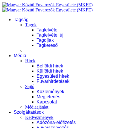
Tagság
Tagok
Tagfelvétel
Tagfelvétel új
Tagdíjak
Tagkereső
Média
Hírek
Belföldi hírek
Külföldi hírek
Egyesületi hírek
Fuvarhirdetések
Sajtó
Közlemények
Megjelenés
Kapcsolat
Médiaajánlat
Szolgáltatások
Kedvezmények
Adózóna-előfizetés
Fuvarszervezés