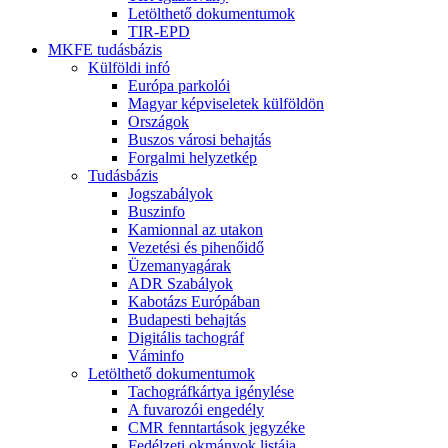
Letölthető dokumentumok
TIR-EPD
MKFE tudásbázis
Külföldi infó
Európa parkolói
Magyar képviseletek külföldön
Országok
Buszos városi behajtás
Forgalmi helyzetkép
Tudásbázis
Jogszabályok
Buszinfo
Kamionnal az utakon
Vezetési és pihenőidő
Üzemanyagárak
ADR Szabályok
Kabotázs Európában
Budapesti behajtás
Digitális tachográf
Váminfo
Letölthető dokumentumok
Tachográfkártya igénylése
A fuvarozói engedély
CMR fenntartások jegyzéke
Fedélzeti okmányok listája