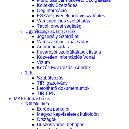
Műholdas Járműkövető Szolgáltatás
Kollektív Szerződés
Céginformáció
ESZAF jövedékiadó-visszatérítés
Vámspedíciós szoltáltatás
Távoli orvosi segítség
Ügyfélszolgálat, tanácsadás
Jogsegély Szolgálat
Vámszakmai Tanácsadás
Adótanácsadás
Fuvarozói szolgáltatások listája
Közvetlen Információs Vonal
Vízum
Közúti Fuvarozási Árindex
TIR
Szabályozás
TIR Igazolvány
Letölthető dokumentumok
TIR-EPD
MKFE tudásbázis
Külföldi infó
Európa parkolói
Magyar képviseletek külföldön
Országok
Buszos városi behajtás