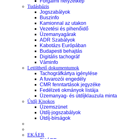
Forgalmi helyzetkép
Tudásbázis
Jogszabályok
Buszinfo
Kamionnal az utakon
Vezetési és pihenőidő
Üzemanyagárak
ADR Szabályok
Kabotázs Európában
Budapesti behajtás
Digitális tachográf
Váminfo
Letölthető dokumentumok
Tachográfkártya igénylése
A fuvarozói engedély
CMR fenntartások jegyzéke
Fedélzeti okmányok listája
Üzemanyag- és útdíjklauzula minta
Útdíj Kisokos
Üzemszünet
Útdíj-jogszabályok
Útdíj-bírságok
EKÁER