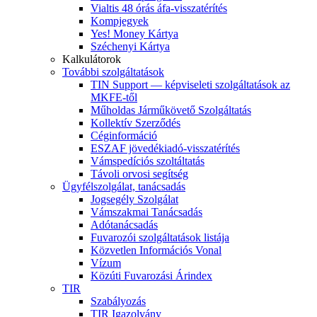
Vialtis 48 órás áfa-visszatérítés
Kompjegyek
Yes! Money Kártya
Széchenyi Kártya
Kalkulátorok
További szolgáltatások
TIN Support — képviseleti szolgáltatások az
MKFE-től
Műholdas Járműkövető Szolgáltatás
Kollektív Szerződés
Céginformáció
ESZAF jövedékiadó-visszatérítés
Vámspedíciós szoltáltatás
Távoli orvosi segítség
Ügyfélszolgálat, tanácsadás
Jogsegély Szolgálat
Vámszakmai Tanácsadás
Adótanácsadás
Fuvarozói szolgáltatások listája
Közvetlen Információs Vonal
Vízum
Közúti Fuvarozási Árindex
TIR
Szabályozás
TIR Igazolvány