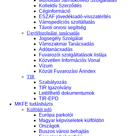
Műholdas Járműkövető Szolgáltatás
Kollektív Szerződés
Céginformáció
ESZAF jövedékiadó-visszatérítés
Vámspedíciós szoltáltatás
Távoli orvosi segítség
Ügyfélszolgálat, tanácsadás
Jogsegély Szolgálat
Vámszakmai Tanácsadás
Adótanácsadás
Fuvarozói szolgáltatások listája
Közvetlen Információs Vonal
Vízum
Közúti Fuvarozási Árindex
TIR
Szabályozás
TIR Igazolvány
Letölthető dokumentumok
TIR-EPD
MKFE tudásbázis
Külföldi infó
Európa parkolói
Magyar képviseletek külföldön
Országok
Buszos városi behajtás