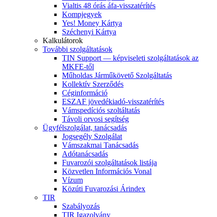
Vialtis 48 órás áfa-visszatérítés
Kompjegyek
Yes! Money Kártya
Széchenyi Kártya
Kalkulátorok
További szolgáltatások
TIN Support — képviseleti szolgáltatások az
MKFE-től
Műholdas Járműkövető Szolgáltatás
Kollektív Szerződés
Céginformáció
ESZAF jövedékiadó-visszatérítés
Vámspedíciós szoltáltatás
Távoli orvosi segítség
Ügyfélszolgálat, tanácsadás
Jogsegély Szolgálat
Vámszakmai Tanácsadás
Adótanácsadás
Fuvarozói szolgáltatások listája
Közvetlen Információs Vonal
Vízum
Közúti Fuvarozási Árindex
TIR
Szabályozás
TIR Igazolvány