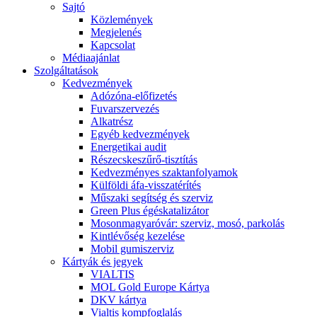
Sajtó
Közlemények
Megjelenés
Kapcsolat
Médiaajánlat
Szolgáltatások
Kedvezmények
Adózóna-előfizetés
Fuvarszervezés
Alkatrész
Egyéb kedvezmények
Energetikai audit
Részecskeszűrő-tisztítás
Kedvezményes szaktanfolyamok
Külföldi áfa-visszatérítés
Műszaki segítség és szerviz
Green Plus égéskatalizátor
Mosonmagyaróvár: szerviz, mosó, parkolás
Kintlévőség kezelése
Mobil gumiszerviz
Kártyák és jegyek
VIALTIS
MOL Gold Europe Kártya
DKV kártya
Vialtis kompfoglalás