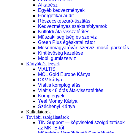
Alkatrész
Egyéb kedvezmények
Energetikai audit
Részecskeszűrő-tisztítás
Kedvezményes szaktanfolyamok
Külföldi áfa-visszatérítés
Műszaki segítség és szerviz
Green Plus égéskatalizátor
Mosonmagyaróvár: szerviz, mosó, parkolás
Kintlévőség kezelése
Mobil gumiszerviz
Kártyák és jegyek
VIALTIS
MOL Gold Europe Kártya
DKV kártya
Vialtis kompfoglalás
Vialtis 48 órás áfa-visszatérítés
Kompjegyek
Yes! Money Kártya
Széchenyi Kártya
Kalkulátorok
További szolgáltatások
TIN Support — képviseleti szolgáltatások
az MKFE-től