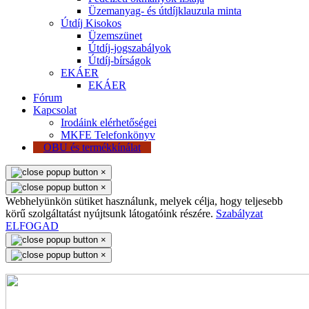
Üzemanyag- és útdíjklauzula minta
Útdíj Kisokos
Üzemszünet
Útdíj-jogszabályok
Útdíj-bírságok
EKÁER
EKÁER
Fórum
Kapcsolat
Irodáink elérhetőségei
MKFE Telefonkönyv
OBU és termékkínálat
×
×
Webhelyünkön sütiket használunk, melyek célja, hogy teljesebb
körű szolgáltatást nyújtsunk látogatóink részére.
Szabályzat
ELFOGAD
×
×