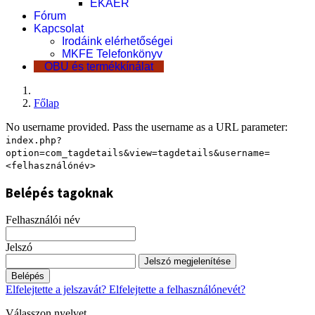
EKÁER
Fórum
Kapcsolat
Irodáink elérhetőségei
MKFE Telefonkönyv
OBU és termékkínálat
Főlap
No username provided. Pass the username as a URL parameter:
index.php?
option=com_tagdetails&view=tagdetails&username=
<felhasználónév>
Belépés tagoknak
Felhasználói név
Jelszó
Jelszó megjelenítése
Belépés
Elfelejtette a jelszavát?
Elfelejtette a felhasználónevét?
Válasszon nyelvet