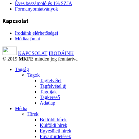
Éves beszámoló és 1% SZJA
Formanyomtatványok
Kapcsolat
Irodáink elérhetőségei
Médiaajánlat
KAPCSOLAT
IRODÁINK
© 2019
MKFE
minden jog fenntartva
Tagság
Tagok
Tagfelvétel
Tagfelvétel új
Tagdíjak
Tagkereső
Adatlap
Média
Hírek
Belföldi hírek
Külföldi hírek
Egyesületi hírek
Fuvarhirdetések