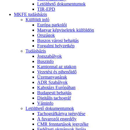
Letölthető dokumentumok
TIR-EPD
MKFE tudásbázis
Külföldi infó
Európa parkolói
Magyar képviseletek külföldön
Országok
Buszos városi behajtás
Forgalmi helyzetkép
Tudásbázis
Jogszabályok
Buszinfo
Kamionnal az utakon
Vezetési és pihenőidő
Üzemanyagárak
ADR Szabályok
Kabotázs Európában
Budapesti behajtás
Digitális tachográf
Váminfo
Letölthető dokumentumok
Tachográfkártya igénylése
A fuvarozói engedély
CMR fenntartások jegyzéke
Fedélzeti okmányok listája