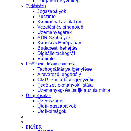
Forgalmi helyzetkép
Tudásbázis
Jogszabályok
Buszinfo
Kamionnal az utakon
Vezetési és pihenőidő
Üzemanyagárak
ADR Szabályok
Kabotázs Európában
Budapesti behajtás
Digitális tachográf
Váminfo
Letölthető dokumentumok
Tachográfkártya igénylése
A fuvarozói engedély
CMR fenntartások jegyzéke
Fedélzeti okmányok listája
Üzemanyag- és útdíjklauzula minta
Útdíj Kisokos
Üzemszünet
Útdíj-jogszabályok
Útdíj-bírságok
EKÁER