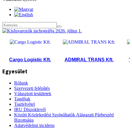
Cargo Logistic Kft.
ADMIRAL TRANS Kft.
"NY
Egyesület
Rólunk
Szervezeti felépítés
Választott testületek
Tagdíjak
Tagfelvétel
IRU Díszoklevél
Közúti Közlekedési Szolgáltatók Alágazati Párbeszéd
Bizottsága
Adatvédelmi incidens