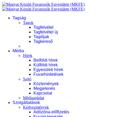
Tagság
Tagok
Tagfelvétel
Tagfelvétel új
Tagdíjak
Tagkereső
Média
Hírek
Belföldi hírek
Külföldi hírek
Egyesületi hírek
Fuvarhirdetések
Sajtó
Közlemények
Megjelenés
Kapcsolat
Médiaajánlat
Szolgáltatások
Kedvezmények
Adózóna-előfizetés
Fuvarszervezés