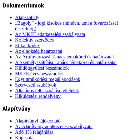
Dokumentumok
Alapszabály
„Bagoly” - jogi kisokos (minden, ami a fuvarozással
összefügg)
Az MKFE adatkezelési szabályzata
Kollektív szerződés
Etikai kódex
Az elnökség határozatai
Az Árufuvarozási Tanács témakörei és határozatai
A Személyszállítási Tanács témakörei és határozatai
Küldöttgyűlési beszámolók
MKFE éves beszámolók
Együttműködési megállapodások
Szervezeti szabályok
Általános felhasználási feltételek
Kiküldetési rendelvény
Alapítvány
Alapítványi tájékoztató
Az Alapítvány adatkezelési szabályzata
Adó 1% felajánlása
Kapcsolat