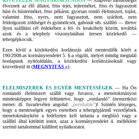
KIVÉTELEK MAGYARORSZÁGON
— Alapvető mentességet
élveznek az élő állatot, friss tejet, tejterméket, friss és fagyasztott
húst és hústerméket, friss pékárut, gyorsan romló élelmiszert, tojást,
valamint friss, nyers, nem fagyasztott, nem szárított, nem
feldolgozott zöldséget és gyümölcsöt, gabonát stb. szállító — illetve
ilyen szállítási cél érdekében a fel- és lerakóhely között, továbbá
azok és a telephely viszonylatában üresen közlekedő —
tehergépkocsik.
Ezen kívül a közlekedési korlátozás alól mentesülők körét a
190/2008-as kormányrendelet 5. §-a rögzíti, melyet mindig megtalál
honlapunk nyitóoldalán, a közlekedési korlátozásoknál vagy
közvetlenül itt (
MEGNYITÁS »
).
ÉLELMISZEREK ÉS EGYÉB MENTESSÉGEK
— Ha Ön
romlandó élelmiszert szállít vagy fuvaroz, a menetokmányon
mindenképpen legyen feltüntetve, hogy „romlandó” (nemzetközi
menet- ill. fuvarlevélen angolul:
„perishable”
)! Szintén lényeges,
hogy a mentességek egyes eseteiben a tehergépjármű vezetőjének
menetokmányként a fedélzeten kell tartania a megbízó vagy a
szállító által kitöltött iratot, azaz a kormányrendelet 4. melléklete
szerinti tartalommal kiállított nyilatkozatot.