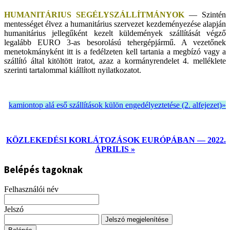
HUMANITÁRIUS SEGÉLYSZÁLLÍTMÁNYOK
— Szintén
mentességet élvez a humanitárius szervezet kezdeményezése alapján
humanitárius jellegűként kezelt küldemények szállítását végző
legalább EURO 3-as besorolású tehergépjármű. A vezetőnek
menetokmányként itt is a fedélzeten kell tartania a megbízó vagy a
szállító által kitöltött iratot, azaz a kormányrendelet 4. melléklete
szerinti tartalommal kiállított nyilatkozatot.
kamiontop alá eső szállítások külön engedélyeztetése (2. alfejezet)»
KÖZLEKEDÉSI KORLÁTOZÁSOK EURÓPÁBAN — 2022.
ÁPRILIS »
Belépés tagoknak
Felhasználói név
Jelszó
Jelszó megjelenítése