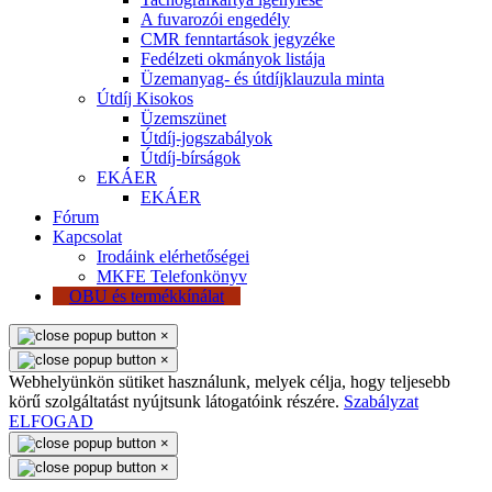
A fuvarozói engedély
CMR fenntartások jegyzéke
Fedélzeti okmányok listája
Üzemanyag- és útdíjklauzula minta
Útdíj Kisokos
Üzemszünet
Útdíj-jogszabályok
Útdíj-bírságok
EKÁER
EKÁER
Fórum
Kapcsolat
Irodáink elérhetőségei
MKFE Telefonkönyv
OBU és termékkínálat
×
×
Webhelyünkön sütiket használunk, melyek célja, hogy teljesebb
körű szolgáltatást nyújtsunk látogatóink részére.
Szabályzat
ELFOGAD
×
×