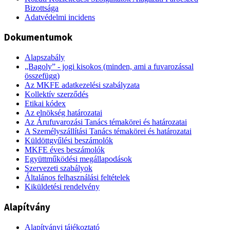
Bizottsága
Adatvédelmi incidens
Dokumentumok
Alapszabály
„Bagoly” - jogi kisokos (minden, ami a fuvarozással
összefügg)
Az MKFE adatkezelési szabályzata
Kollektív szerződés
Etikai kódex
Az elnökség határozatai
Az Árufuvarozási Tanács témakörei és határozatai
A Személyszállítási Tanács témakörei és határozatai
Küldöttgyűlési beszámolók
MKFE éves beszámolók
Együttműködési megállapodások
Szervezeti szabályok
Általános felhasználási feltételek
Kiküldetési rendelvény
Alapítvány
Alapítványi tájékoztató