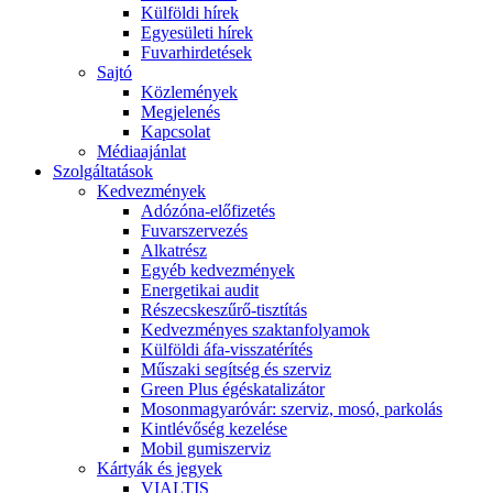
Külföldi hírek
Egyesületi hírek
Fuvarhirdetések
Sajtó
Közlemények
Megjelenés
Kapcsolat
Médiaajánlat
Szolgáltatások
Kedvezmények
Adózóna-előfizetés
Fuvarszervezés
Alkatrész
Egyéb kedvezmények
Energetikai audit
Részecskeszűrő-tisztítás
Kedvezményes szaktanfolyamok
Külföldi áfa-visszatérítés
Műszaki segítség és szerviz
Green Plus égéskatalizátor
Mosonmagyaróvár: szerviz, mosó, parkolás
Kintlévőség kezelése
Mobil gumiszerviz
Kártyák és jegyek
VIALTIS