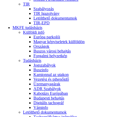
TIR
Szabályozás
TIR Igazolvány
Letölthető dokumentumok
TIR-EPD
MKFE tudásbázis
Külföldi infó
Európa parkolói
Magyar képviseletek külföldön
Országok
Buszos városi behajtás
Forgalmi helyzetkép
Tudásbázis
Jogszabályok
Buszinfo
Kamionnal az utakon
Vezetési és pihenőidő
Üzemanyagárak
ADR Szabályok
Kabotázs Európában
Budapesti behajtás
Digitális tachográf
Váminfo
Letölthető dokumentumok
Tachográfkártya igénylése