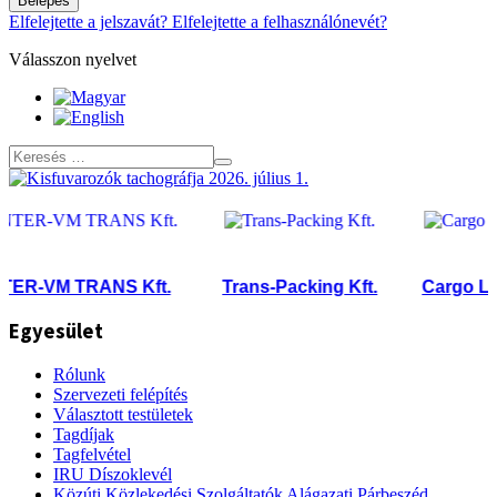
Belépés
Elfelejtette a jelszavát?
Elfelejtette a felhasználónevét?
Válasszon nyelvet
-VM TRANS Kft.
Trans-Packing Kft.
Cargo Logisti
Egyesület
Rólunk
Szervezeti felépítés
Választott testületek
Tagdíjak
Tagfelvétel
IRU Díszoklevél
Közúti Közlekedési Szolgáltatók Alágazati Párbeszéd