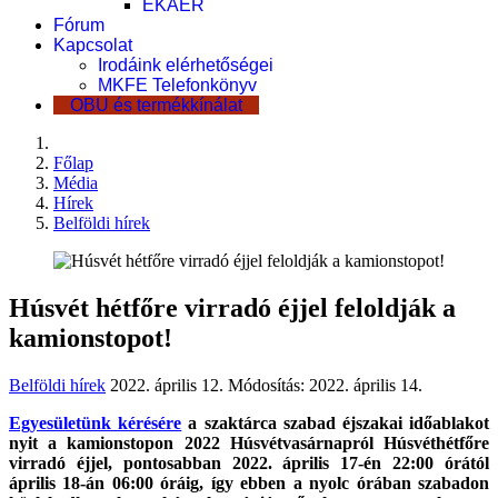
EKÁER
Fórum
Kapcsolat
Irodáink elérhetőségei
MKFE Telefonkönyv
OBU és termékkínálat
Főlap
Média
Hírek
Belföldi hírek
Húsvét hétfőre virradó éjjel feloldják a
kamionstopot!
Belföldi hírek
2022. április 12.
Módosítás: 2022. április 14.
Egyesületünk kérésére
a szaktárca szabad éjszakai időablakot
nyit a kamionstopon 2022 Húsvétvasárnapról Húsvéthétfőre
virradó éjjel, pontosabban 2022. április 17-én 22:00 órától
április 18-án 06:00 óráig, így ebben a nyolc órában szabadon