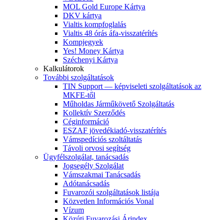
MOL Gold Europe Kártya
DKV kártya
Vialtis kompfoglalás
Vialtis 48 órás áfa-visszatérítés
Kompjegyek
Yes! Money Kártya
Széchenyi Kártya
Kalkulátorok
További szolgáltatások
TIN Support — képviseleti szolgáltatások az
MKFE-től
Műholdas Járműkövető Szolgáltatás
Kollektív Szerződés
Céginformáció
ESZAF jövedékiadó-visszatérítés
Vámspedíciós szoltáltatás
Távoli orvosi segítség
Ügyfélszolgálat, tanácsadás
Jogsegély Szolgálat
Vámszakmai Tanácsadás
Adótanácsadás
Fuvarozói szolgáltatások listája
Közvetlen Információs Vonal
Vízum
Közúti Fuvarozási Árindex