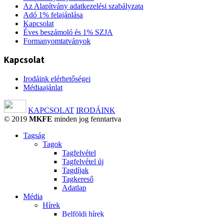
Az Alapítvány adatkezelési szabályzata
Adó 1% felajánlása
Kapcsolat
Éves beszámoló és 1% SZJA
Formanyomtatványok
Kapcsolat
Irodáink elérhetőségei
Médiaajánlat
KAPCSOLAT
IRODÁINK
© 2019
MKFE
minden jog fenntartva
Tagság
Tagok
Tagfelvétel
Tagfelvétel új
Tagdíjak
Tagkereső
Adatlap
Média
Hírek
Belföldi hírek