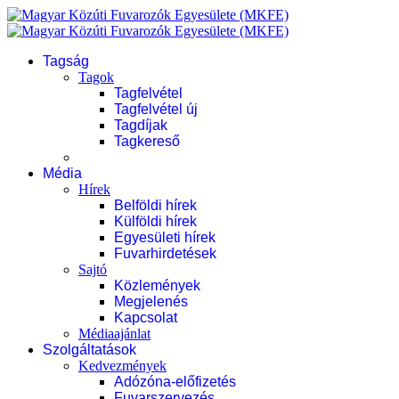
Tagság
Tagok
Tagfelvétel
Tagfelvétel új
Tagdíjak
Tagkereső
Média
Hírek
Belföldi hírek
Külföldi hírek
Egyesületi hírek
Fuvarhirdetések
Sajtó
Közlemények
Megjelenés
Kapcsolat
Médiaajánlat
Szolgáltatások
Kedvezmények
Adózóna-előfizetés
Fuvarszervezés