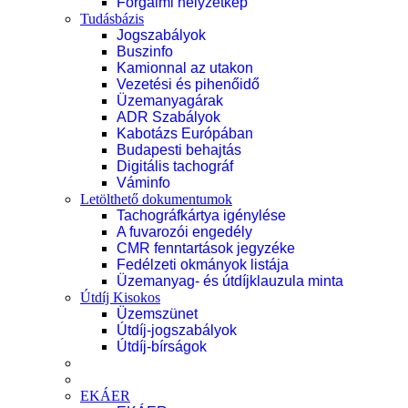
Forgalmi helyzetkép
Tudásbázis
Jogszabályok
Buszinfo
Kamionnal az utakon
Vezetési és pihenőidő
Üzemanyagárak
ADR Szabályok
Kabotázs Európában
Budapesti behajtás
Digitális tachográf
Váminfo
Letölthető dokumentumok
Tachográfkártya igénylése
A fuvarozói engedély
CMR fenntartások jegyzéke
Fedélzeti okmányok listája
Üzemanyag- és útdíjklauzula minta
Útdíj Kisokos
Üzemszünet
Útdíj-jogszabályok
Útdíj-bírságok
EKÁER