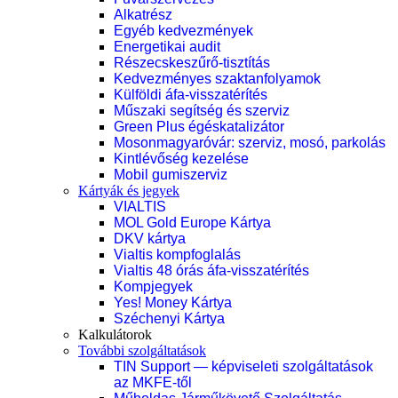
Alkatrész
Egyéb kedvezmények
Energetikai audit
Részecskeszűrő-tisztítás
Kedvezményes szaktanfolyamok
Külföldi áfa-visszatérítés
Műszaki segítség és szerviz
Green Plus égéskatalizátor
Mosonmagyaróvár: szerviz, mosó, parkolás
Kintlévőség kezelése
Mobil gumiszerviz
Kártyák és jegyek
VIALTIS
MOL Gold Europe Kártya
DKV kártya
Vialtis kompfoglalás
Vialtis 48 órás áfa-visszatérítés
Kompjegyek
Yes! Money Kártya
Széchenyi Kártya
Kalkulátorok
További szolgáltatások
TIN Support — képviseleti szolgáltatások
az MKFE-től