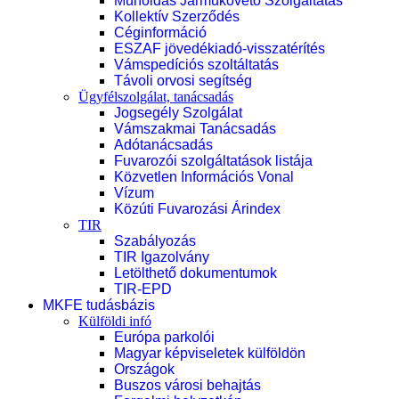
Műholdas Járműkövető Szolgáltatás
Kollektív Szerződés
Céginformáció
ESZAF jövedékiadó-visszatérítés
Vámspedíciós szoltáltatás
Távoli orvosi segítség
Ügyfélszolgálat, tanácsadás
Jogsegély Szolgálat
Vámszakmai Tanácsadás
Adótanácsadás
Fuvarozói szolgáltatások listája
Közvetlen Információs Vonal
Vízum
Közúti Fuvarozási Árindex
TIR
Szabályozás
TIR Igazolvány
Letölthető dokumentumok
TIR-EPD
MKFE tudásbázis
Külföldi infó
Európa parkolói
Magyar képviseletek külföldön
Országok
Buszos városi behajtás