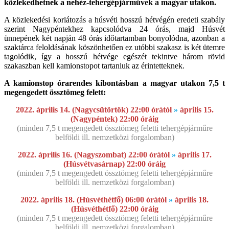
közlekedhetnek a nehéz-tehergépjárművek a magyar utakon.
A közlekedési korlátozás a húsvéti hosszú hétvégén eredeti szabály
szerint Nagypéntekhez kapcsolódva 24 órás, majd Húsvét
ünnepének két napján 48 órás időtartamban bonyolódna, azonban a
szaktárca feloldásának köszönhetően ez utóbbi szakasz is két ütemre
tagolódik, így a hosszú hétvége egészét tekintve három rövid
szakaszban kell kamionstopot tartaniuk az érintetteknek.
A kamionstop órarendes kibontásban a magyar utakon 7,5 t
megengedett össztömeg felett:
2022. április 14. (Nagycsütörtök) 22:00 órától
»
április 15.
(Nagypéntek) 22:00 óráig
(minden 7,5 t megengedett össztömeg feletti tehergépjárműre
belföldi ill. nemzetközi forgalomban)
2022. április 16. (Nagyszombat) 22:00 órától
»
április 17.
(Húsvétvasárnap) 22:00 óráig
(minden 7,5 t megengedett össztömeg feletti tehergépjárműre
belföldi ill. nemzetközi forgalomban)
2022. április 18. (Húsvéthétfő) 06:00 órától
»
április 18.
(Húsvéthétfő) 22:00 óráig
(minden 7,5 t megengedett össztömeg feletti tehergépjárműre
belföldi ill. nemzetközi forgalomban)