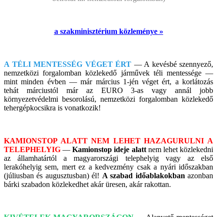
a szakminisztérium közleménye »
A TÉLI MENTESSÉG VÉGET ÉRT
— A kevésbé szennyező,
nemzetközi forgalomban közlekedő járművek téli mentessége —
mint minden évben — már március 1-jén véget ért, a korlátozás
tehát márciustól már az EURO 3-as vagy annál jobb
környezetvédelmi besorolású, nemzetközi forgalomban közlekedő
tehergépkocsikra is vonatkozik!
KAMIONSTOP ALATT NEM LEHET HAZAGURULNI A
TELEPHELYIG
—
Kamionstop ideje alatt
nem lehet közlekedni
az államhatártól a magyarországi telephelyig vagy az első
lerakóhelyig sem, mert ez a kedvezmény csak a nyári időszakban
(júliusban és augusztusban) él!
A szabad időablakokban
azonban
bárki szabadon közlekedhet akár üresen, akár rakottan.