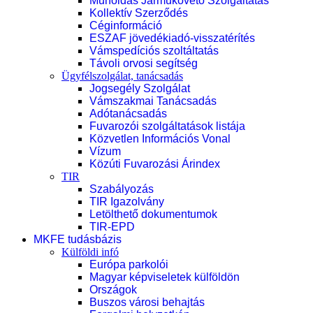
Műholdas Járműkövető Szolgáltatás
Kollektív Szerződés
Céginformáció
ESZAF jövedékiadó-visszatérítés
Vámspedíciós szoltáltatás
Távoli orvosi segítség
Ügyfélszolgálat, tanácsadás
Jogsegély Szolgálat
Vámszakmai Tanácsadás
Adótanácsadás
Fuvarozói szolgáltatások listája
Közvetlen Információs Vonal
Vízum
Közúti Fuvarozási Árindex
TIR
Szabályozás
TIR Igazolvány
Letölthető dokumentumok
TIR-EPD
MKFE tudásbázis
Külföldi infó
Európa parkolói
Magyar képviseletek külföldön
Országok
Buszos városi behajtás