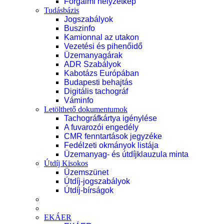
Forgalmi helyzetkép
Tudásbázis
Jogszabályok
Buszinfo
Kamionnal az utakon
Vezetési és pihenőidő
Üzemanyagárak
ADR Szabályok
Kabotázs Európában
Budapesti behajtás
Digitális tachográf
Váminfo
Letölthető dokumentumok
Tachográfkártya igénylése
A fuvarozói engedély
CMR fenntartások jegyzéke
Fedélzeti okmányok listája
Üzemanyag- és útdíjklauzula minta
Útdíj Kisokos
Üzemszünet
Útdíj-jogszabályok
Útdíj-bírságok
EKÁER