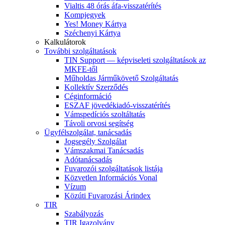
Vialtis 48 órás áfa-visszatérítés
Kompjegyek
Yes! Money Kártya
Széchenyi Kártya
Kalkulátorok
További szolgáltatások
TIN Support — képviseleti szolgáltatások az
MKFE-től
Műholdas Járműkövető Szolgáltatás
Kollektív Szerződés
Céginformáció
ESZAF jövedékiadó-visszatérítés
Vámspedíciós szoltáltatás
Távoli orvosi segítség
Ügyfélszolgálat, tanácsadás
Jogsegély Szolgálat
Vámszakmai Tanácsadás
Adótanácsadás
Fuvarozói szolgáltatások listája
Közvetlen Információs Vonal
Vízum
Közúti Fuvarozási Árindex
TIR
Szabályozás
TIR Igazolvány