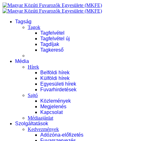
Tagság
Tagok
Tagfelvétel
Tagfelvétel új
Tagdíjak
Tagkereső
Média
Hírek
Belföldi hírek
Külföldi hírek
Egyesületi hírek
Fuvarhirdetések
Sajtó
Közlemények
Megjelenés
Kapcsolat
Médiaajánlat
Szolgáltatások
Kedvezmények
Adózóna-előfizetés
Fuvarszervezés