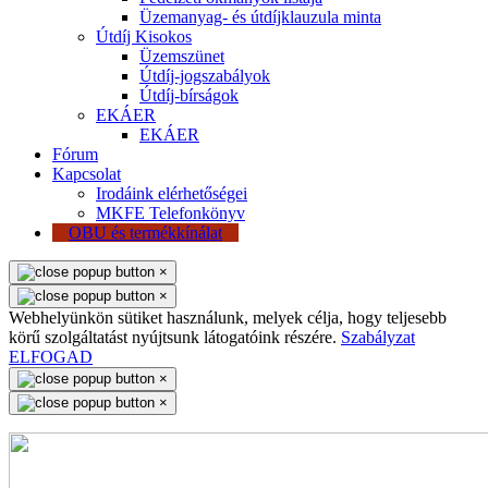
Üzemanyag- és útdíjklauzula minta
Útdíj Kisokos
Üzemszünet
Útdíj-jogszabályok
Útdíj-bírságok
EKÁER
EKÁER
Fórum
Kapcsolat
Irodáink elérhetőségei
MKFE Telefonkönyv
OBU és termékkínálat
×
×
Webhelyünkön sütiket használunk, melyek célja, hogy teljesebb
körű szolgáltatást nyújtsunk látogatóink részére.
Szabályzat
ELFOGAD
×
×