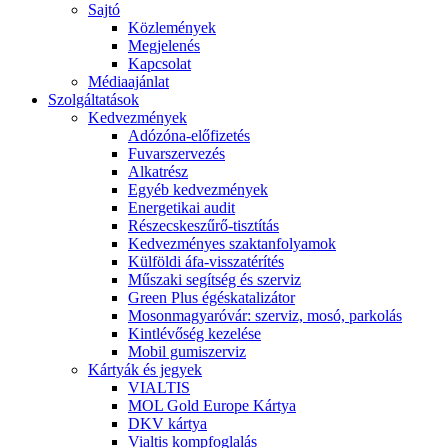
Sajtó
Közlemények
Megjelenés
Kapcsolat
Médiaajánlat
Szolgáltatások
Kedvezmények
Adózóna-előfizetés
Fuvarszervezés
Alkatrész
Egyéb kedvezmények
Energetikai audit
Részecskeszűrő-tisztítás
Kedvezményes szaktanfolyamok
Külföldi áfa-visszatérítés
Műszaki segítség és szerviz
Green Plus égéskatalizátor
Mosonmagyaróvár: szerviz, mosó, parkolás
Kintlévőség kezelése
Mobil gumiszerviz
Kártyák és jegyek
VIALTIS
MOL Gold Europe Kártya
DKV kártya
Vialtis kompfoglalás