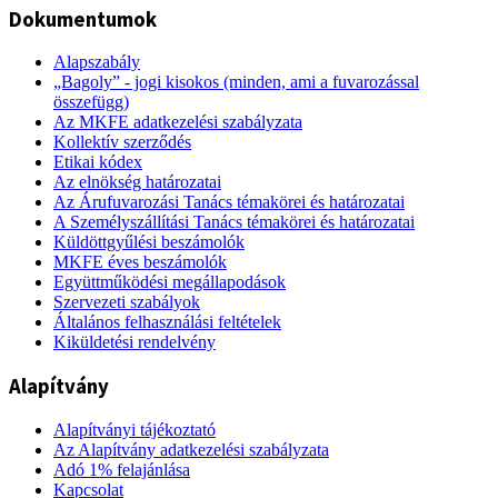
Dokumentumok
Alapszabály
„Bagoly” - jogi kisokos (minden, ami a fuvarozással
összefügg)
Az MKFE adatkezelési szabályzata
Kollektív szerződés
Etikai kódex
Az elnökség határozatai
Az Árufuvarozási Tanács témakörei és határozatai
A Személyszállítási Tanács témakörei és határozatai
Küldöttgyűlési beszámolók
MKFE éves beszámolók
Együttműködési megállapodások
Szervezeti szabályok
Általános felhasználási feltételek
Kiküldetési rendelvény
Alapítvány
Alapítványi tájékoztató
Az Alapítvány adatkezelési szabályzata
Adó 1% felajánlása
Kapcsolat