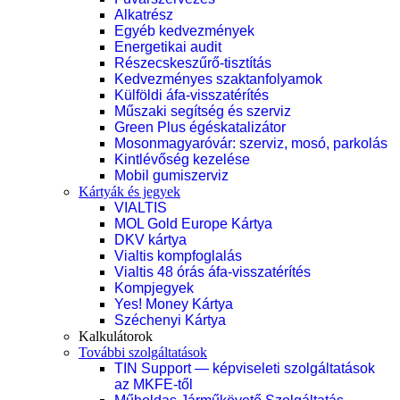
Alkatrész
Egyéb kedvezmények
Energetikai audit
Részecskeszűrő-tisztítás
Kedvezményes szaktanfolyamok
Külföldi áfa-visszatérítés
Műszaki segítség és szerviz
Green Plus égéskatalizátor
Mosonmagyaróvár: szerviz, mosó, parkolás
Kintlévőség kezelése
Mobil gumiszerviz
Kártyák és jegyek
VIALTIS
MOL Gold Europe Kártya
DKV kártya
Vialtis kompfoglalás
Vialtis 48 órás áfa-visszatérítés
Kompjegyek
Yes! Money Kártya
Széchenyi Kártya
Kalkulátorok
További szolgáltatások
TIN Support — képviseleti szolgáltatások
az MKFE-től