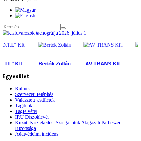
.L" Kft.
Bertók Zoltán
AV TRANS Kft.
TRA
Egyesület
Rólunk
Szervezeti felépítés
Választott testületek
Tagdíjak
Tagfelvétel
IRU Díszoklevél
Közúti Közlekedési Szolgáltatók Alágazati Párbeszéd
Bizottsága
Adatvédelmi incidens