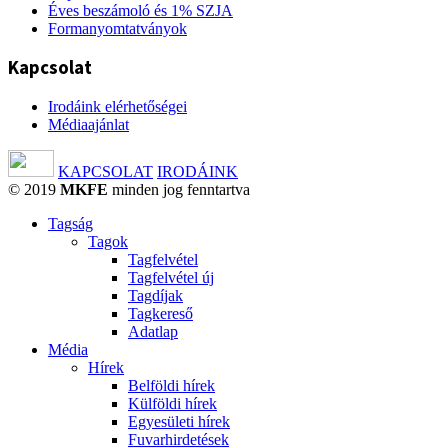
Éves beszámoló és 1% SZJA
Formanyomtatványok
Kapcsolat
Irodáink elérhetőségei
Médiaajánlat
KAPCSOLAT
IRODÁINK
© 2019
MKFE
minden jog fenntartva
Tagság
Tagok
Tagfelvétel
Tagfelvétel új
Tagdíjak
Tagkereső
Adatlap
Média
Hírek
Belföldi hírek
Külföldi hírek
Egyesületi hírek
Fuvarhirdetések