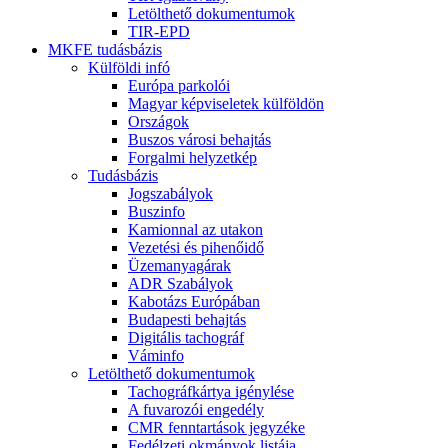
Letölthető dokumentumok
TIR-EPD
MKFE tudásbázis
Külföldi infó
Európa parkolói
Magyar képviseletek külföldön
Országok
Buszos városi behajtás
Forgalmi helyzetkép
Tudásbázis
Jogszabályok
Buszinfo
Kamionnal az utakon
Vezetési és pihenőidő
Üzemanyagárak
ADR Szabályok
Kabotázs Európában
Budapesti behajtás
Digitális tachográf
Váminfo
Letölthető dokumentumok
Tachográfkártya igénylése
A fuvarozói engedély
CMR fenntartások jegyzéke
Fedélzeti okmányok listája