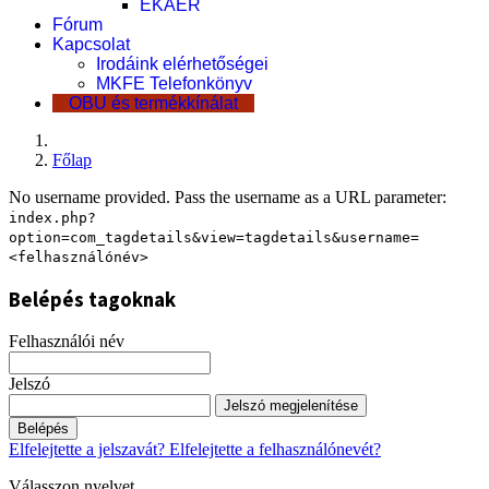
EKÁER
Fórum
Kapcsolat
Irodáink elérhetőségei
MKFE Telefonkönyv
OBU és termékkínálat
Főlap
No username provided. Pass the username as a URL parameter:
index.php?
option=com_tagdetails&view=tagdetails&username=
<felhasználónév>
Belépés tagoknak
Felhasználói név
Jelszó
Jelszó megjelenítése
Belépés
Elfelejtette a jelszavát?
Elfelejtette a felhasználónevét?
Válasszon nyelvet