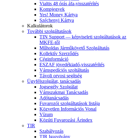
Vialtis 48 órás áfa-visszatérítés
Kompjegyek
Yes! Money Kártya
Széchenyi Kártya
Kalkulátorok
További szolgáltatások
TIN Support — képviseleti szolgáltatások az
MKFE-től
Műholdas Járműkövető Szolgáltatás
Kollektív Szerződés
Céginformáció
ESZAF jövedékiadó-visszatérítés
Vámspedíciós szoltáltatás
Távoli orvosi segítség
Ügyfélszolgálat, tanácsadás
Jogsegély Szolgálat
Vámszakmai Tanácsadás
Adótanácsadás
Fuvarozói szolgáltatások listája
Közvetlen Információs Vonal
Vízum
Közúti Fuvarozási Árindex
TIR
Szabályozás
TIR Igazolvány