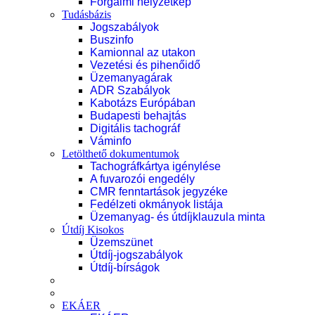
Forgalmi helyzetkép
Tudásbázis
Jogszabályok
Buszinfo
Kamionnal az utakon
Vezetési és pihenőidő
Üzemanyagárak
ADR Szabályok
Kabotázs Európában
Budapesti behajtás
Digitális tachográf
Váminfo
Letölthető dokumentumok
Tachográfkártya igénylése
A fuvarozói engedély
CMR fenntartások jegyzéke
Fedélzeti okmányok listája
Üzemanyag- és útdíjklauzula minta
Útdíj Kisokos
Üzemszünet
Útdíj-jogszabályok
Útdíj-bírságok
EKÁER