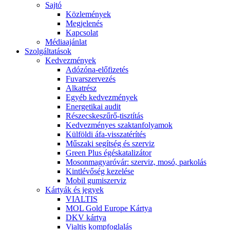
Sajtó
Közlemények
Megjelenés
Kapcsolat
Médiaajánlat
Szolgáltatások
Kedvezmények
Adózóna-előfizetés
Fuvarszervezés
Alkatrész
Egyéb kedvezmények
Energetikai audit
Részecskeszűrő-tisztítás
Kedvezményes szaktanfolyamok
Külföldi áfa-visszatérítés
Műszaki segítség és szerviz
Green Plus égéskatalizátor
Mosonmagyaróvár: szerviz, mosó, parkolás
Kintlévőség kezelése
Mobil gumiszerviz
Kártyák és jegyek
VIALTIS
MOL Gold Europe Kártya
DKV kártya
Vialtis kompfoglalás