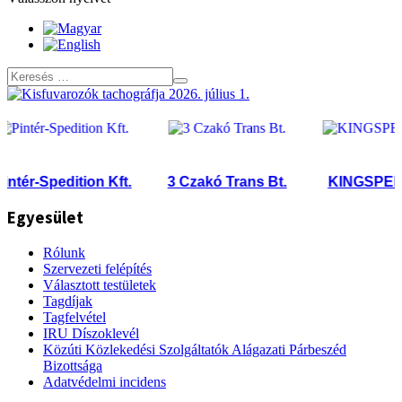
ér-Spedition Kft.
3 Czakó Trans Bt.
KINGSPED Kf
Egyesület
Rólunk
Szervezeti felépítés
Választott testületek
Tagdíjak
Tagfelvétel
IRU Díszoklevél
Közúti Közlekedési Szolgáltatók Alágazati Párbeszéd
Bizottsága
Adatvédelmi incidens