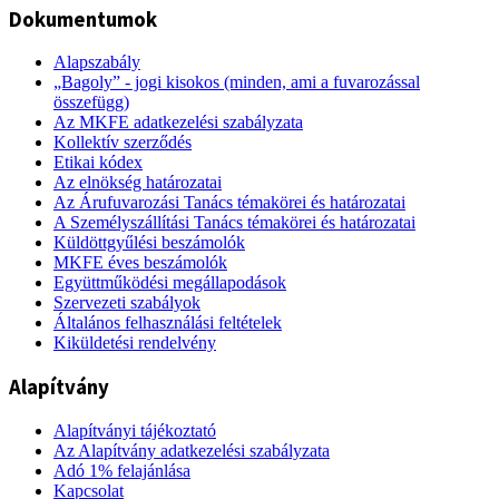
Dokumentumok
Alapszabály
„Bagoly” - jogi kisokos (minden, ami a fuvarozással
összefügg)
Az MKFE adatkezelési szabályzata
Kollektív szerződés
Etikai kódex
Az elnökség határozatai
Az Árufuvarozási Tanács témakörei és határozatai
A Személyszállítási Tanács témakörei és határozatai
Küldöttgyűlési beszámolók
MKFE éves beszámolók
Együttműködési megállapodások
Szervezeti szabályok
Általános felhasználási feltételek
Kiküldetési rendelvény
Alapítvány
Alapítványi tájékoztató
Az Alapítvány adatkezelési szabályzata
Adó 1% felajánlása
Kapcsolat