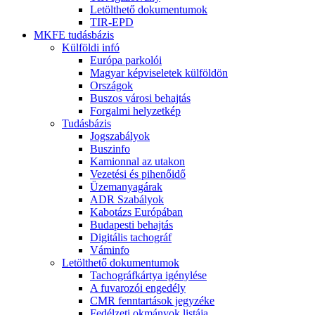
Letölthető dokumentumok
TIR-EPD
MKFE tudásbázis
Külföldi infó
Európa parkolói
Magyar képviseletek külföldön
Országok
Buszos városi behajtás
Forgalmi helyzetkép
Tudásbázis
Jogszabályok
Buszinfo
Kamionnal az utakon
Vezetési és pihenőidő
Üzemanyagárak
ADR Szabályok
Kabotázs Európában
Budapesti behajtás
Digitális tachográf
Váminfo
Letölthető dokumentumok
Tachográfkártya igénylése
A fuvarozói engedély
CMR fenntartások jegyzéke
Fedélzeti okmányok listája