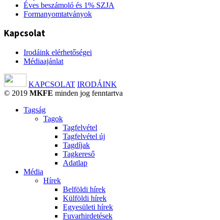
Éves beszámoló és 1% SZJA
Formanyomtatványok
Kapcsolat
Irodáink elérhetőségei
Médiaajánlat
KAPCSOLAT
IRODÁINK
© 2019
MKFE
minden jog fenntartva
Tagság
Tagok
Tagfelvétel
Tagfelvétel új
Tagdíjak
Tagkereső
Adatlap
Média
Hírek
Belföldi hírek
Külföldi hírek
Egyesületi hírek
Fuvarhirdetések