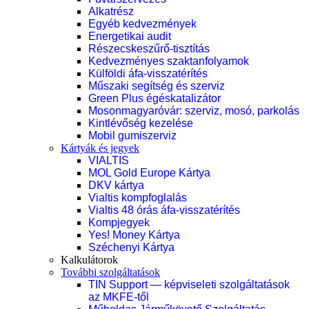
Alkatrész
Egyéb kedvezmények
Energetikai audit
Részecskeszűrő-tisztítás
Kedvezményes szaktanfolyamok
Külföldi áfa-visszatérítés
Műszaki segítség és szerviz
Green Plus égéskatalizátor
Mosonmagyaróvár: szerviz, mosó, parkolás
Kintlévőség kezelése
Mobil gumiszerviz
Kártyák és jegyek
VIALTIS
MOL Gold Europe Kártya
DKV kártya
Vialtis kompfoglalás
Vialtis 48 órás áfa-visszatérítés
Kompjegyek
Yes! Money Kártya
Széchenyi Kártya
Kalkulátorok
További szolgáltatások
TIN Support — képviseleti szolgáltatások
az MKFE-től