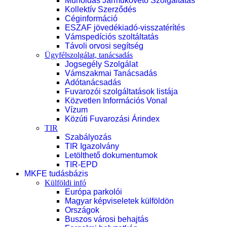
Műholdas Járműkövető Szolgáltatás
Kollektív Szerződés
Céginformáció
ESZAF jövedékiadó-visszatérítés
Vámspedíciós szoltáltatás
Távoli orvosi segítség
Ügyfélszolgálat, tanácsadás
Jogsegély Szolgálat
Vámszakmai Tanácsadás
Adótanácsadás
Fuvarozói szolgáltatások listája
Közvetlen Információs Vonal
Vízum
Közúti Fuvarozási Árindex
TIR
Szabályozás
TIR Igazolvány
Letölthető dokumentumok
TIR-EPD
MKFE tudásbázis
Külföldi infó
Európa parkolói
Magyar képviseletek külföldön
Országok
Buszos városi behajtás