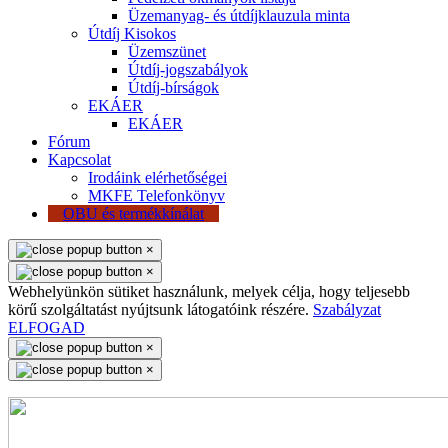
Üzemanyag- és útdíjklauzula minta
Útdíj Kisokos
Üzemszünet
Útdíj-jogszabályok
Útdíj-bírságok
EKÁER
EKÁER
Fórum
Kapcsolat
Irodáink elérhetőségei
MKFE Telefonkönyv
OBU és termékkínálat
×
×
Webhelyünkön sütiket használunk, melyek célja, hogy teljesebb
körű szolgáltatást nyújtsunk látogatóink részére.
Szabályzat
ELFOGAD
×
×