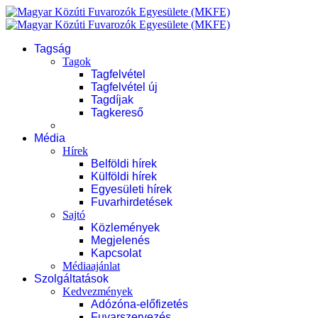
Tagság
Tagok
Tagfelvétel
Tagfelvétel új
Tagdíjak
Tagkereső
Média
Hírek
Belföldi hírek
Külföldi hírek
Egyesületi hírek
Fuvarhirdetések
Sajtó
Közlemények
Megjelenés
Kapcsolat
Médiaajánlat
Szolgáltatások
Kedvezmények
Adózóna-előfizetés
Fuvarszervezés