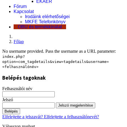
EKÁER
Fórum
Kapcsolat
Irodáink elérhetőségei
MKFE Telefonkönyv
OBU és termékkínálat
Főlap
No username provided. Pass the username as a URL parameter:
index.php?
option=com_tagdetails&view=tagdetails&username=
<felhasználónév>
Belépés tagoknak
Felhasználói név
Jelszó
Jelszó megjelenítése
Belépés
Elfelejtette a jelszavát?
Elfelejtette a felhasználónevét?
Válasszon nyelvet