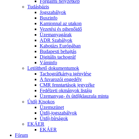
Forgalmi helyzetkép
Tudásbázis
Jogszabályok
Buszinfo
Kamionnal az utakon
Vezetési és pihenőidő
Üzemanyagárak
ADR Szabályok
Kabotázs Európában
Budapesti behajtás
Digitális tachográf
Váminfo
Letölthető dokumentumok
Tachográfkártya igénylése
A fuvarozói engedély
CMR fenntartások jegyzéke
Fedélzeti okmányok listája
Üzemanyag- és útdíjklauzula minta
Útdíj Kisokos
Üzemszünet
Útdíj-jogszabályok
Útdíj-bírságok
EKÁER
EKÁER
Fórum