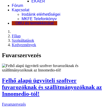
EKÁER
Fórum
Kapcsolat
Irodáink elérhetőségei
MKFE Telefonkönyv
OBU és termékkínálat
Főlap
Szolgáltatások
Kedvezmények
Fuvarszervezés
Felhő alapú ügyviteli szoftver
fuvarozóknak és szállítmányozóknak az
Innomedio-tól!
Fuvarszervezés