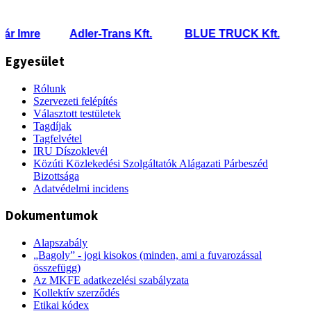
 Imre
Adler-Trans Kft.
BLUE TRUCK Kft.
Flo
Egyesület
Rólunk
Szervezeti felépítés
Választott testületek
Tagdíjak
Tagfelvétel
IRU Díszoklevél
Közúti Közlekedési Szolgáltatók Alágazati Párbeszéd
Bizottsága
Adatvédelmi incidens
Dokumentumok
Alapszabály
„Bagoly” - jogi kisokos (minden, ami a fuvarozással
összefügg)
Az MKFE adatkezelési szabályzata
Kollektív szerződés
Etikai kódex