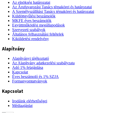
Az elnökség határozatai
Az Árufuvarozási Tanács témakörei és határozatai
A Személyszállítási Tanács témakörei és határozatai
Küldöttgyűlési beszámolók
MKFE éves beszámolók
Együttműködési megállapodások
Szervezeti szabályok
Általános felhasználási feltételek
Kiküldetési rendelvény
Alapítvány
Alapítványi tájékoztató
Az Alapítvány adatkezelési szabályzata
Adó 1% felajánlása
Kapcsolat
Éves beszámoló és 1% SZJA
Formanyomtatványok
Kapcsolat
Irodáink elérhetőségei
Médiaajánlat