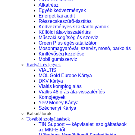
Alkatrész
Egyéb kedvezmények
Energetikai audit
Részecskeszűrő-tisztítás
Kedvezményes szaktanfolyamok
Külföldi áfa-visszatérítés
Műszaki segítség és szerviz
Green Plus égéskatalizátor
Mosonmagyaróvár: szerviz, mosó, parkolás
Kintlévőség kezelése
Mobil gumiszerviz
Kártyák és jegyek
VIALTIS
MOL Gold Europe Kártya
DKV kártya
Vialtis kompfoglalás
Vialtis 48 órás áfa-visszatérítés
Kompjegyek
Yes! Money Kártya
Széchenyi Kártya
Kalkulátorok
További szolgáltatások
TIN Support — képviseleti szolgáltatások
az MKFE-től