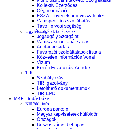
Műholdas Járműkövető Szolgáltatás
Kollektív Szerződés
Céginformáció
ESZAF jövedékiadó-visszatérítés
Vámspedíciós szoltáltatás
Távoli orvosi segítség
Ügyfélszolgálat, tanácsadás
Jogsegély Szolgálat
Vámszakmai Tanácsadás
Adótanácsadás
Fuvarozói szolgáltatások listája
Közvetlen Információs Vonal
Vízum
Közúti Fuvarozási Árindex
TIR
Szabályozás
TIR Igazolvány
Letölthető dokumentumok
TIR-EPD
MKFE tudásbázis
Külföldi infó
Európa parkolói
Magyar képviseletek külföldön
Országok
Buszos városi behajtás