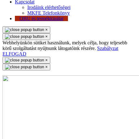
Kapcsolat
Irodáink elérhetőségei
MKFE Telefonkönyv
OBU és termékkínálat
×
×
Webhelyünkön sütiket használunk, melyek célja, hogy teljesebb
körű szolgáltatást nyújtsunk látogatóink részére.
Szabályzat
ELFOGAD
×
×