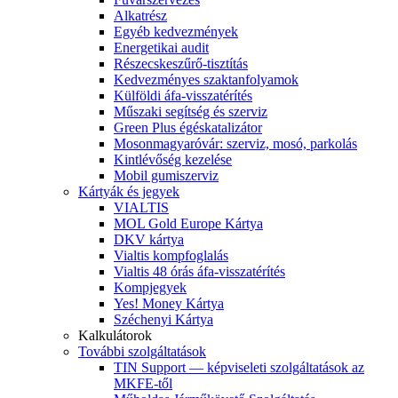
Alkatrész
Egyéb kedvezmények
Energetikai audit
Részecskeszűrő-tisztítás
Kedvezményes szaktanfolyamok
Külföldi áfa-visszatérítés
Műszaki segítség és szerviz
Green Plus égéskatalizátor
Mosonmagyaróvár: szerviz, mosó, parkolás
Kintlévőség kezelése
Mobil gumiszerviz
Kártyák és jegyek
VIALTIS
MOL Gold Europe Kártya
DKV kártya
Vialtis kompfoglalás
Vialtis 48 órás áfa-visszatérítés
Kompjegyek
Yes! Money Kártya
Széchenyi Kártya
Kalkulátorok
További szolgáltatások
TIN Support — képviseleti szolgáltatások az
MKFE-től