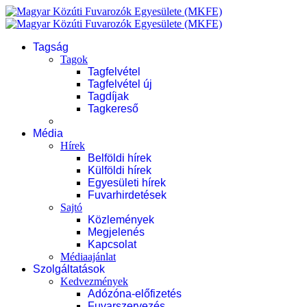
Tagság
Tagok
Tagfelvétel
Tagfelvétel új
Tagdíjak
Tagkereső
Média
Hírek
Belföldi hírek
Külföldi hírek
Egyesületi hírek
Fuvarhirdetések
Sajtó
Közlemények
Megjelenés
Kapcsolat
Médiaajánlat
Szolgáltatások
Kedvezmények
Adózóna-előfizetés
Fuvarszervezés