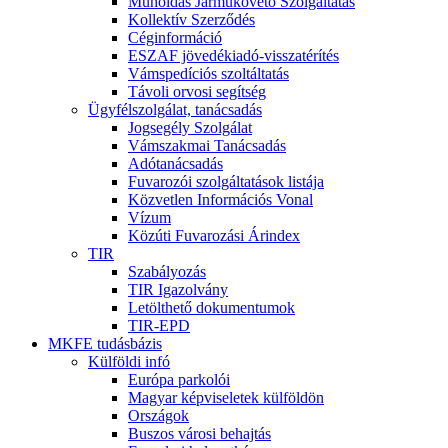
Műholdas Járműkövető Szolgáltatás
Kollektív Szerződés
Céginformáció
ESZAF jövedékiadó-visszatérítés
Vámspedíciós szoltáltatás
Távoli orvosi segítség
Ügyfélszolgálat, tanácsadás
Jogsegély Szolgálat
Vámszakmai Tanácsadás
Adótanácsadás
Fuvarozói szolgáltatások listája
Közvetlen Információs Vonal
Vízum
Közúti Fuvarozási Árindex
TIR
Szabályozás
TIR Igazolvány
Letölthető dokumentumok
TIR-EPD
MKFE tudásbázis
Külföldi infó
Európa parkolói
Magyar képviseletek külföldön
Országok
Buszos városi behajtás