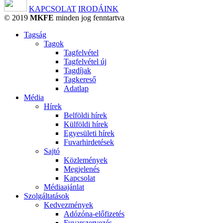
KAPCSOLAT
IRODÁINK
© 2019
MKFE
minden jog fenntartva
Tagság
Tagok
Tagfelvétel
Tagfelvétel új
Tagdíjak
Tagkereső
Adatlap
Média
Hírek
Belföldi hírek
Külföldi hírek
Egyesületi hírek
Fuvarhirdetések
Sajtó
Közlemények
Megjelenés
Kapcsolat
Médiaajánlat
Szolgáltatások
Kedvezmények
Adózóna-előfizetés
Fuvarszervezés