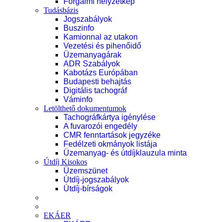
Forgalmi helyzetkép
Tudásbázis
Jogszabályok
Buszinfo
Kamionnal az utakon
Vezetési és pihenőidő
Üzemanyagárak
ADR Szabályok
Kabotázs Európában
Budapesti behajtás
Digitális tachográf
Váminfo
Letölthető dokumentumok
Tachográfkártya igénylése
A fuvarozói engedély
CMR fenntartások jegyzéke
Fedélzeti okmányok listája
Üzemanyag- és útdíjklauzula minta
Útdíj Kisokos
Üzemszünet
Útdíj-jogszabályok
Útdíj-bírságok
EKÁER