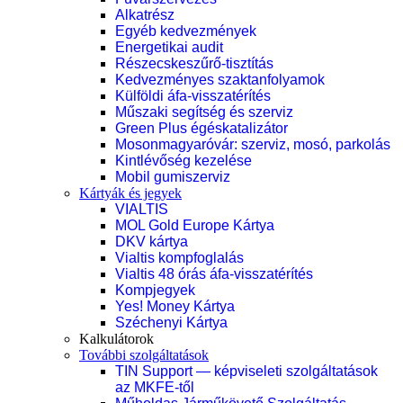
Alkatrész
Egyéb kedvezmények
Energetikai audit
Részecskeszűrő-tisztítás
Kedvezményes szaktanfolyamok
Külföldi áfa-visszatérítés
Műszaki segítség és szerviz
Green Plus égéskatalizátor
Mosonmagyaróvár: szerviz, mosó, parkolás
Kintlévőség kezelése
Mobil gumiszerviz
Kártyák és jegyek
VIALTIS
MOL Gold Europe Kártya
DKV kártya
Vialtis kompfoglalás
Vialtis 48 órás áfa-visszatérítés
Kompjegyek
Yes! Money Kártya
Széchenyi Kártya
Kalkulátorok
További szolgáltatások
TIN Support — képviseleti szolgáltatások
az MKFE-től