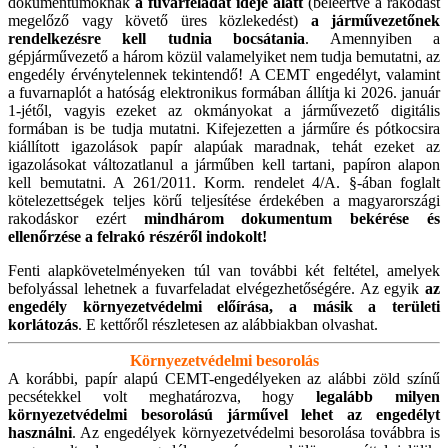
dokumentumoknak
a fuvarfeladat ideje alatt
(beleértve a rakodást
megelőző vagy követő üres közlekedést)
a járművezetőnek
rendelkezésre kell tudnia bocsátania
. Amennyiben a
gépjárművezető a három közül valamelyiket nem tudja bemutatni, az
engedély érvénytelennek tekintendő! A CEMT engedélyt, valamint
a fuvarnaplót a hatóság elektronikus formában állítja ki 2026. január
1-jétől, vagyis ezeket az okmányokat a járművezető digitális
formában is be tudja mutatni. Kifejezetten a járműre és pótkocsira
kiállított igazolások papír alapúak maradnak, tehát ezeket az
igazolásokat változatlanul a járműben kell tartani, papíron alapon
kell bemutatni. A 261/2011. Korm. rendelet 4/A. §-ában foglalt
kötelezettségek teljes körű teljesítése érdekében a magyarországi
rakodáskor ezért
mindhárom dokumentum bekérése és
ellenőrzése a felrakó részéről indokolt!
Fenti alapkövetelményeken túl van további két feltétel, amelyek
befolyással lehetnek a fuvarfeladat elvégezhetőségére. Az egyik
az
engedély környezetvédelmi előírása, a másik a területi
korlátozás
. E kettőről részletesen az alábbiakban olvashat.
Környezetvédelmi besorolás
A korábbi, papír alapú CEMT-engedélyeken az alábbi zöld színű
pecsétekkel volt meghatározva, hogy
legalább milyen
környezetvédelmi besorolású járművel lehet az engedélyt
használni
. Az engedélyek környezetvédelmi besorolása továbbra is