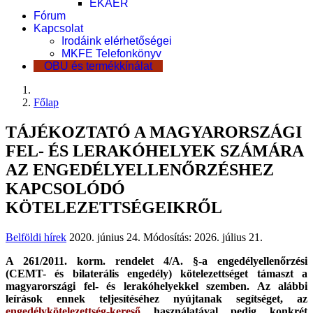
EKÁER
Fórum
Kapcsolat
Irodáink elérhetőségei
MKFE Telefonkönyv
OBU és termékkínálat
Főlap
TÁJÉKOZTATÓ A MAGYARORSZÁGI
FEL- ÉS LERAKÓHELYEK SZÁMÁRA
AZ ENGEDÉLYELLENŐRZÉSHEZ
KAPCSOLÓDÓ
KÖTELEZETTSÉGEIKRŐL
Belföldi hírek
2020. június 24.
Módosítás: 2026. július 21.
A 261/2011. korm. rendelet 4/A. §-a engedélyellenőrzési
(CEMT- és bilaterális engedély) kötelezettséget támaszt a
magyarországi fel- és lerakóhelyekkel szemben. Az alábbi
leírások ennek teljesítéséhez nyújtanak segítséget, az
engedélykötelezettség-kereső
használatával pedig konkrét