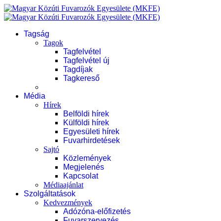
Tagság
Tagok
Tagfelvétel
Tagfelvétel új
Tagdíjak
Tagkereső
Média
Hírek
Belföldi hírek
Külföldi hírek
Egyesületi hírek
Fuvarhirdetések
Sajtó
Közlemények
Megjelenés
Kapcsolat
Médiaajánlat
Szolgáltatások
Kedvezmények
Adózóna-előfizetés
Fuvarszervezés