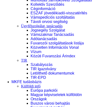
Műholdas Járműkövető Szolgáltatás
Kollektív Szerződés
Céginformáció
ESZAF jövedékiadó-visszatérítés
Vámspedíciós szoltáltatás
Távoli orvosi segítség
Ügyfélszolgálat, tanácsadás
Jogsegély Szolgálat
Vámszakmai Tanácsadás
Adótanácsadás
Fuvarozói szolgáltatások listája
Közvetlen Információs Vonal
Vízum
Közúti Fuvarozási Árindex
TIR
Szabályozás
TIR Igazolvány
Letölthető dokumentumok
TIR-EPD
MKFE tudásbázis
Külföldi infó
Európa parkolói
Magyar képviseletek külföldön
Országok
Buszos városi behajtás