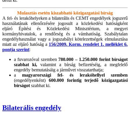
derül ki.
Mulasztás esetén kiszabható közigazgatási bírság
A fel- és lerakóhelyeken a bilaterális és CEMT engedélyek jogszerű
használatának ellenőrzésére jogosult a közlekedési hatóságként
eljáró Építési és Közlekedési Minisztérium, a megyei
kormányhivatalok, a rendőrség és a vámhatóság. Szabálytalan
engedélyhasználat vagy a jogszabályi kötelezettségek elmulasztása
miatt az eljáró hatóság a
156/2009. Korm. rendelet 1. melléklet 6.
pontja szerint
:
a fuvarozóval szemben
780.000 – 1.250.000 forint bírságot
szabhat ki,
valamint a bírság befizetéséig, a megfelelő
engedély bemutatásáig a járművet visszatarthatja;
a
magyarországi fel- és lerakóhellyel szemben
(engedélyenként)
600.000 forintig
terjedő közigazgatási
bírságot
szabhat ki.
Bilaterális engedély