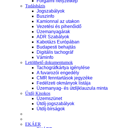
Forgalmi helyzetkép
Tudásbázis
Jogszabályok
Buszinfo
Kamionnal az utakon
Vezetési és pihenőidő
Üzemanyagárak
ADR Szabályok
Kabotázs Európában
Budapesti behajtás
Digitális tachográf
Váminfo
Letölthető dokumentumok
Tachográfkártya igénylése
A fuvarozói engedély
CMR fenntartások jegyzéke
Fedélzeti okmányok listája
Üzemanyag- és útdíjklauzula minta
Útdíj Kisokos
Üzemszünet
Útdíj-jogszabályok
Útdíj-bírságok
EKÁER