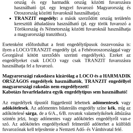
ország és egy harmadik ország közötti fuvarozásra
használható (pl. egy lengyel fuvarozó Magyarország és
Oroszország közötti fuvaroknál használhatja);
TRANZIT engedély:
a másik szerződött ország területén
keresztüli áthaladásra használható (pl. egy török fuvarozó a
Törökország és Németország közötti fuvaroknál használhatja
a magyarországi tranzithoz).
Esetenként előfordulhat a fenti engedélytípusok összevonása is:
ilyen a LOCO/TRANZIT engedély (pl. a Fehéroroszországgal vagy
Georgiával kötött szerződés szerinti engedélyek). Ezeket az
engedélyeket csak LOCO vagy csak TRANZIT fuvarozásra
használhatja fel a fuvarozó.
Magyarországi rakodásra kizárólag a LOCO és a HARMADIK
ORSZÁGOS engedélyek használhatók
,
TRANZIT engedéllyel
magyarországi rakodás nem engedélyezett!
Kabotázs fuvarfeladatra egyik engedélytípus sem használható!
Az engedélyek típustól függetlenül lehetnek
adómentesek
vagy
adókötelesek
. Az adómentes bilaterális engedély színe
kék
, míg az
adókötelesé
sárga
, de a 6/A., 6/B. rovatok valamelyikének áthúzása
szintén jelzi, hogy adómentes vagy adóköteles engedélyről van-e
szó. Az adóköteles engedélyeknél felmerülő adóterhet a külföldi
fuvarozónak kell teljesítenie a Nemzeti Adó- és Vámhivatal felé.