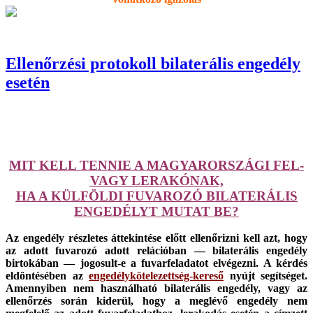
Ellenőrzési protokoll bilaterális engedély
esetén
MIT KELL TENNIE A MAGYARORSZÁGI FEL-
VAGY LERAKÓNAK,
HA A KÜLFÖLDI FUVAROZÓ BILATERÁLIS
ENGEDÉLYT MUTAT BE?
Az engedély részletes áttekintése előtt ellenőrizni kell azt, hogy
az adott fuvarozó adott relációban — bilaterális engedély
birtokában — jogosult-e a fuvarfeladatot elvégezni. A kérdés
eldöntésében az
engedélykötelezettség-kereső
nyújt segítséget.
Amennyiben nem használható bilaterális engedély, vagy az
ellenőrzés során kiderül, hogy a meglévő engedély nem