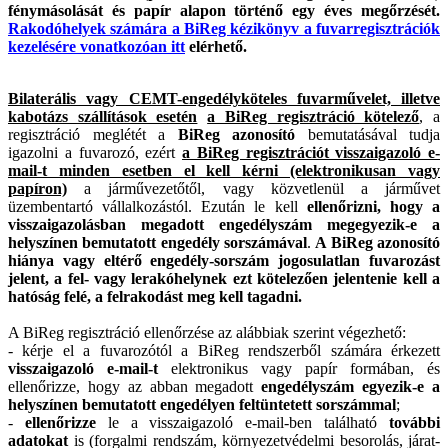
fénymásolását és papír alapon történő egy éves megőrzését.
Rakodóhelyek számára a BiReg kézikönyv a fuvarregisztrációk
kezelésére vonatkozóan itt
elérhető.
Bilaterális vagy CEMT-engedélyköteles fuvarművelet, illetve
kabotázs szállítások esetén
a BiReg regisztráció kötelező
, a
regisztráció meglétét a
BiReg azonosító
bemutatásával tudja
igazolni a fuvarozó, ezért
a BiReg regisztrációt visszaigazoló e-
mail-t minden esetben el kell kérni (elektronikusan vagy
papíron)
a járművezetőtől, vagy közvetlenül a járművet
üzembentartó vállalkozástól. Ezután le kell
ellenőrizni, hogy a
visszaigazolásban megadott engedélyszám megegyezik-e a
helyszínen bemutatott engedély sorszámával
.
A BiReg azonosító
hiánya vagy eltérő engedély-sorszám jogosulatlan fuvarozást
jelent, a fel- vagy lerakóhelynek ezt kötelezően jelentenie kell a
hatóság felé, a felrakodást meg kell tagadni.
A BiReg regisztráció ellenőrzése az alábbiak szerint végezhető:
- kérje el a fuvarozótól a BiReg rendszerből számára érkezett
visszaigazoló e-mail-t
elektronikus vagy papír formában, és
ellenőrizze, hogy az abban megadott
engedélyszám egyezik-e a
helyszínen bemutatott engedélyen feltüntetett sorszámmal
;
-
ellenőrizze
le a visszaigazoló e-mail-ben található
további
adatokat
is (forgalmi rendszám, környezetvédelmi besorolás, járat-