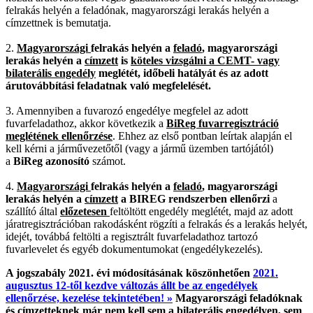
felrakás helyén a feladónak, magyarországi lerakás helyén a
címzettnek is bemutatja.
2.
Magyarországi
felrakás helyén a
feladó
, magyarországi
lerakás helyén a
címzett
is
köteles vizsgálni a CEMT- vagy
bilaterális engedély
meglétét, időbeli hatályát és az adott
árutovábbítási feladatnak való megfelelését.
3. Amennyiben a fuvarozó engedélye megfelel az adott
fuvarfeladathoz, akkor következik a
BiReg fuvarregisztráció
meglétének ellenőrzése
. Ehhez az első pontban leírtak alapján el
kell kérni a járművezetőtől (vagy a jármű üzemben tartójától)
a
BiReg azonosító
számot.
4.
Magyarországi
felrakás helyén a
feladó
, magyarországi
lerakás helyén a
címzett
a BIREG rendszerben
ellenőrzi
a
szállító által
előzetesen
feltöltött engedély meglétét, majd az adott
járatregisztrációban rakodásként rögzíti a felrakás és a lerakás helyét,
idejét, továbbá feltölti a regisztrált fuvarfeladathoz tartozó
fuvarlevelet és egyéb dokumentumokat (engedélykezelés).
A jogszabály 2021. évi módosításának köszönhetően
2021.
augusztus 12-től kezdve változás állt be az engedélyek
ellenőrzése, kezelése tekintetében! »
Magyarországi feladóknak
és címzetteknek már nem kell sem a bilaterális engedélyen, sem