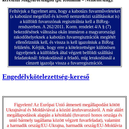
Felhívjuk a figyelmet arra, hogy a kabotázs fuvarműveleteket
(a kabotázst megelőző és követő nemzetközi szállításokat is)
a külföldi fuvarozónak regisztrálnia kell a BiReg-
rendszerben. A 262/2011. Korm. rendelet 4/A § (7)
bekezdésének változása okán immáron a magyarországi
rakodóhelyeknek a kabotázs fuvarregisztrációk meglétét
ellenőrizniük kell, és vissza is kell igazolniuk a BiReg
felületén. Kérjük, hogy erre a kötelezettségre különösen
ügyeljenek a külföldiek által végzett belföldi szállítási
feladatoknál: felrakodásnál a feladó, míg lerakodásnál a
címzett igazolja vissza a fuvarregisztrációt.
Engedélykötelezettség-kereső
Figyelem! Az Európai Unió átmeneti megállapodást kötött
Ukrajnával és Moldáviával a közúti árufuvarozásról. A már aláírt
megállapodások alapján a kétoldalú (fuvarozó honos országa és
unió bármely tagállama között végzett fuvarfeladat), valamint
a harmadik ország/EU-Ukrajna, harmadik ország/EU-Moldávia