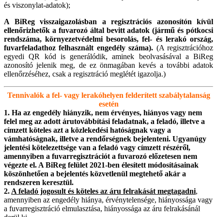
és viszonylat-adatok);
A BiReg visszaigazolásban a regisztrációs azonosítón kívül
ellenőrizhetők a fuvarozó által bevitt adatok (jármű és pótkocsi
rendszáma, környezetvédelmi besorolás, fel- és lerakó ország,
fuvarfeladathoz felhasznált engedély száma).
(A regisztrációhoz
egyedi QR kód is generálódik, aminek beolvasásával a BiReg
azonosító jelenik meg, de ez önmagában kevés a további adatok
ellenőrzéséhez, csak a regisztráció meglétét igazolja.)
Tennivalók a fel- vagy lerakóhelyen felderített szabálytalanság
esetén
1. Ha az engedély hiányzik, nem érvényes, hiányos vagy nem
felel meg az adott árutovábbítási feladatnak, a feladó, illetve a
címzett köteles azt a közlekedési hatóságnak vagy a
vámhatóságnak, illetve a rendőrségnek bejelenteni. Ugyanúgy
jelentési kötelezettsége van a feladó vagy címzett részéről,
amennyiben a fuvarregisztrációt a fuvarozó előzetesen nem
végezte el. A BiReg felület 2021-ben élesített módosításainak
köszönhetően a bejelentés közvetlenül megtehető akár a
rendszeren keresztül.
2.
A feladó jogosult és köteles az áru felrakását megtagadni
,
amennyiben az engedély hiánya, érvénytelensége, hiányossága vagy
a fuvarregisztráció elmulasztása, hiányossága az áru felrakásánál