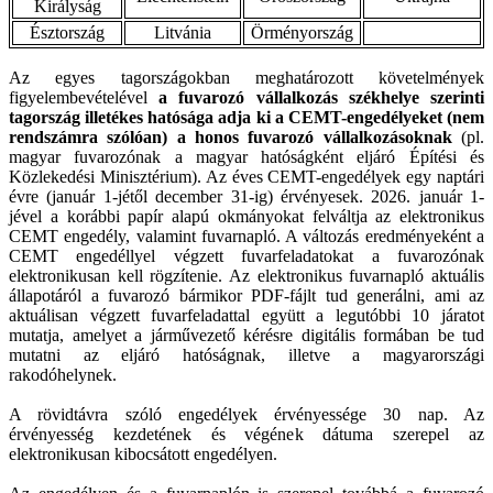
Királyság
Észtország
Litvánia
Örményország
Az egyes tagországokban meghatározott követelmények
figyelembevételével
a fuvarozó vállalkozás székhelye szerinti
tagország illetékes hatósága adja ki a CEMT-engedélyeket (nem
rendszámra szólóan) a honos fuvarozó vállalkozásoknak
(pl.
magyar fuvarozónak a magyar hatóságként eljáró Építési és
Közlekedési Minisztérium). Az éves CEMT-engedélyek egy naptári
évre (január 1-jétől december 31-ig) érvényesek. 2026. január 1-
jével a korábbi papír alapú okmányokat felváltja az elektronikus
CEMT engedély, valamint fuvarnapló. A változás eredményeként a
CEMT engedéllyel végzett fuvarfeladatokat a fuvarozónak
elektronikusan kell rögzítenie. Az elektronikus fuvarnapló aktuális
állapotáról a fuvarozó bármikor PDF-fájlt tud generálni, ami az
aktuálisan végzett fuvarfeladattal együtt a legutóbbi 10 járatot
mutatja, amelyet a járművezető kérésre digitális formában be tud
mutatni az eljáró hatóságnak, illetve a magyarországi
rakodóhelynek.
A rövidtávra szóló engedélyek érvényessége 30 nap. Az
érvényesség kezdetének és végének dátuma szerepel az
elektronikusan kibocsátott engedélyen.