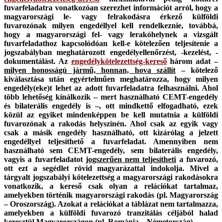
fuvarfeladatra vonatkozóan szerezhet információt arról, hogy a
magyarországi le- vagy felrakodásra érkező külföldi
fuvarozónak milyen engedéllyel kell rendelkeznie, továbbá,
hogy a magyarországi fel- vagy lerakóhelynek a vizsgált
fuvarfeladathoz kapcsolódóan kell-e kötelezően teljesítenie a
jogszabályban meghatározott engedélyellenőrzést, -kezelést, -
dokumentálást. Az
engedélykötelezettség-kereső
három adat –
milyen honosságú jármű, honnan, hova szállít
– kötelező
kiválasztása után egyértelműen meghatározza, hogy milyen
engedély(eke)t lehet az adott fuvarfeladatra felhasználni. Ahol
több lehetőség kínálkozik – mert használható CEMT-engedély
és bilaterális engedély is –, ott mindkettő elfogadható, ezek
közül az egyiket mindenképpen be kell mutatnia a külföldi
fuvarozónak a rakodás helyszínén. Ahol csak az egyik vagy
csak a másik engedély használható, ott kizárólag a jelzett
engedéllyel teljesíthető a fuvarfeladat. Amennyiben nem
használható sem CEMT-engedély, sem bilaterális engedély,
vagyis a fuvarfeladatot
jogszerűen nem teljesítheti
a fuvarozó,
ott ezt a segédlet rövid magyarázattal indokolja. Mivel a
tárgyalt jogszabályi kötelezettség a magyarországi rakodásokra
vonatkozik, a kereső csak olyan a relációkat tartalmaz,
amelyekben történik magyarországi rakodás (pl. Magyarország
– Oroszország). Azokat a relációkat a táblázat nem tartalmazza,
amelyekben a külföldi fuvarozó tranzitálás céljából halad
keresztül Magyarországon (pl. Románia – Németország).