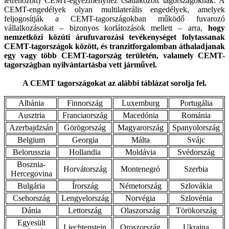
létrehozott) CEMT-egyezményhez csatlakozott tagországoknak. A
CEMT-engedélyek olyan multilaterális engedélyek, amelyek
feljogosítják a CEMT-tagországokban működő fuvarozó
vállalkozásokat – bizonyos korlátozások mellett – arra,
hogy
nemzetközi közúti árufuvarozási tevékenységet folytassanak
CEMT-tagországok között, és tranzitforgalomban áthaladjanak
egy vagy több CEMT-tagország területén, valamely CEMT-
tagországban nyilvántartásba vett járművel.
A CEMT tagországokat az alábbi táblázat sorolja fel.
Albánia
Finnország
Luxemburg
Portugália
Ausztria
Franciaország
Macedónia
Románia
Azerbajdzsán
Görögország
Magyarország
Spanyolország
Belgium
Georgia
Málta
Svájc
Belorusszia
Hollandia
Moldávia
Svédország
Bosznia-
Horvátország
Montenegró
Szerbia
Hercegovina
Bulgária
Írország
Németország
Szlovákia
Csehország
Lengyelország
Norvégia
Szlovénia
Dánia
Lettország
Olaszország
Törökország
Egyesült
Liechtenstein
Oroszország
Ukrajna