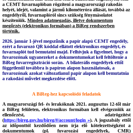
a CEMT fuvarnaplóban rögzíteni a magyarországi rakodás
helyét, idejét, valamint a jármű kilométeróra állását, továbbá az
engedélyről, fuvarnaplóról sincs szükség fénymásolatot
készíteniük.
Minden adatmegadás, illetve dokumentum
megőrzés (elektronikus formában) a BiReg rendszerben
történik.
2026. január 1-jével megszűnik a papír alapú CEMT engedély,
ezért a fuvarozó QR kóddal ellátott elektronikus engedélyt, és
fuvarnaplót tud bemutatni majd. Felhívjuk a figyelmet, hogy a
fuvarozónak ugyanezeket a dokumentumokat kell feltöltenie a
BiReg fuvarregisztráció során. A bilaterális engedélyek ettől
függetlenül továbbra is papíron alapon használatosak, a
fuvarozónak azokat változatlanul papír alapon kell bemutatnia
a rakodási művelet megkezdése előtt.
A BiReg-hez kapcsolódó feladatok
A magyarországi fel- és lerakóknak 2021. augusztus 12-től már
a BiReg felületen, elektronikus formában kell elvégezniük az
ellenőrzést, adatrögzítést
(
https://bireg.gov.hu/bireg/#/account/login »
). A jogszabály ettől
az időponttól kezdődően nem írja elő kötelezettségként a
dokumentumok (pl. fuvarozási engedélyek, CMR)