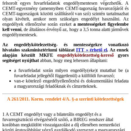
felsorolt egyes fuvarfeladatok engedélymentesen végezhetők. A
CEMT-egyezmény (amennyiben CEMT-tagország fuvarozójáról és
CEMT-tagországok közötti szállításról van szó) szintén tartalmazhat
olyan kivételt, amikor nem szükséges engedélyt használni. Az
engedélyek ellenőrzése során ezeket
a mentességeket figyelembe
kell venni
, de általános érvényű az, hogy a 3,5 tonna alatti járművek
engedélymentesek.
Az engedélykötelezettség- és mentességekre vonatkozó
hivatalos szakminisztériumi táblázat
ITT » érhető el
. Az ennek
alapján készült MKFE
engedélykötelezettség-kereső
gyors
segítséget
nyújthat
abban, hogy meg lehessen állapítani:
a fuvarfeladat során milyen engedély(eke)t mutathat be (a
fuvarfeladat jellegétől függetlenül) a külföldi fuvarozó;
van-e kötelező engedélyellenőrzési és dokumentálási feladata
a magyarországi feladóknak és címzetteknek.
A 261/2011. Korm. rendelet 4/A. §-a szerinti kötelezettségek
1 A CEMT engedélyt vagy a bilaterális engedélyt és a
fuvarregisztráció elvégzéséről szóló, a BIREG rendszer által
korábban megküldött visszaigazolást a díj ellenében nemzetközi
közúti árutovábbítást végző gazdálkodó szervezet a magyarországi