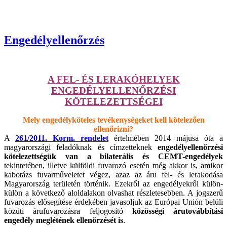
Engedélyellenőrzés
A FEL- ÉS LERAKÓHELYEK
ENGEDÉLYELLENŐRZÉSI
KÖTELEZETTSÉGEI
Mely engedélyköteles tevékenységeket kell kötelezően
ellenőrizni?
A
261/2011. Korm. rendelet
értelmében 2014 májusa óta a
magyarországi feladóknak és címzetteknek
engedélyellenőrzési
kötelezettségük van a bilaterális és CEMT-engedélyek
tekintetében, illetve külföldi fuvarozó esetén még akkor is, amikor
kabotázs fuvarműveletet végez, azaz az áru fel- és lerakodása
Magyarország területén történik. Ezekről az engedélyekről külön-
külön a következő aloldalakon olvashat részletesebben. A jogszerű
fuvarozás elősegítése érdekében javasoljuk az Európai Unión belüli
közúti árufuvarozásra feljogosító
közösségi árutovábbítási
engedély meglétének ellenőrzését is
.