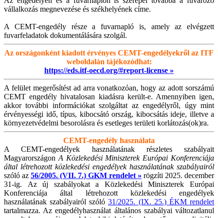
Az engedélyen és a fuvarnaplón is szerepel továbbá a fuvarozó
vállalkozás megnevezése és székhelyének címe.
A CEMT-engedély része a fuvarnapló is, amely az elvégzett
fuvarfeladatok dokumentálására szolgál.
Az országonként kiadott érvényes CEMT-engedélyekről az ITF
weboldalán tájékozódhat:
https://eds.itf-oecd.org/#report-license »
A felület megerősítést ad arra vonatkozóan, hogy az adott sorszámú
CEMT engedély hivatalosan kiadásra került-e. Amennyiben igen,
akkor további információkat szolgáltat az engedélyről, úgy mint
érvényességi idő, típus, kibocsátó ország, kibocsátás ideje, illetve a
környezetvédelmi besorolásra és esetleges területi korlátozás(ok)ra.
CEMT-engedély használata
A CEMT-engedélyek használatának részletes szabályait
Magyarországon
A Közlekedési Miniszterek Európai Konferenciája
által létrehozott közlekedési engedélyek használatának szabályairól
szóló az
56/2005. (VII. 7.) GKM rendelet »
rögzíti 2025. december
31-ig. Az új szabályokat a Közlekedési Miniszterek Európai
Konferenciája által létrehozott közlekedési engedélyek
használatának szabályairól szóló
31/2025. (IX. 25.) ÉKM rendelet
tartalmazza. Az engedélyhasználat általános szabályai változatlanul