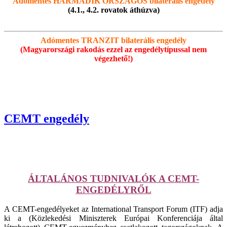
Adómentes HARMADIK ORSZÁGOS bilaterális engedély
(4.1., 4.2. rovatok áthúzva)
Adómentes TRANZIT bilaterális engedély
(Magyarországi rakodás ezzel az engedélytípussal nem
végezhető!)
CEMT engedély
ÁLTALÁNOS TUDNIVALÓK A CEMT-
ENGEDÉLYRŐL
A CEMT-engedélyeket az International Transport Forum (ITF) adja
ki a (Közlekedési Miniszterek Európai Konferenciája által