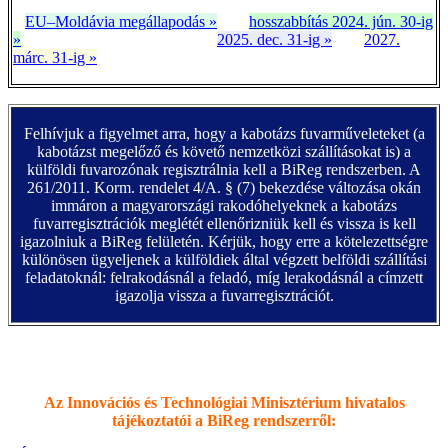
EU–Moldávia megállapodás »
hosszabbítás 2024. jún. 30-ig
»
2025. dec. 31-ig »
2027.
márc. 31-ig »
Felhívjuk a figyelmet arra, hogy a kabotázs fuvarműveleteket (a
kabotázst megelőző és követő nemzetközi szállításokat is) a
külföldi fuvarozónak regisztrálnia kell a BiReg rendszerben. A
261/2011. Korm. rendelet 4/A. § (7) bekezdése változása okán
immáron a magyarországi rakodóhelyeknek a kabotázs
fuvarregisztrációk meglétét ellenőrizniük kell és vissza is kell
igazolniuk a BiReg felületén. Kérjük, hogy erre a kötelezettségre
különösen ügyeljenek a külföldiek által végzett belföldi szállítási
feladatoknál: felrakodásnál a feladó, míg lerakodásnál a címzett
igazolja vissza a fuvarregisztrációt.
Az Innovációs és Technológiai Minisztérium hivatalos
tájékoztatói a BiReg rendszerről: