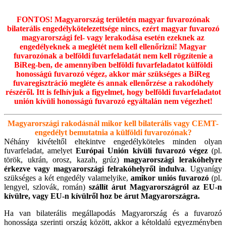
FONTOS! Magyarország területén magyar fuvarozónak
bilaterális engedélykötelezettsége nincs, ezért magyar fuvarozó
magyarországi fel- vagy lerakodása esetén ezeknek az
engedélyeknek a meglétét nem kell ellenőrizni! Magyar
fuvarozónak a belföldi fuvarfeladatát nem kell rögzítenie a
BiReg-ben, de amennyiben belföldi fuvarfeladatot külföldi
honosságú fuvarozó végez, akkor már szükséges a BiReg
fuvaregisztráció megléte és annak ellenőrzése a rakodóhely
részéről. Itt is felhívjuk a figyelmet, hogy belföldi fuvarfeladatot
unión kívüli honosságú fuvarozó egyáltalán nem végezhet!
Magyarországi rakodásnál mikor kell bilaterális vagy CEMT-
engedélyt bemutatnia a külföldi fuvarozónak?
Néhány kivételtől eltekintve engedélyköteles minden olyan
fuvarfeladat, amelyet
Európai Unión kívüli fuvarozó végez
(pl.
török, ukrán, orosz, kazah, grúz)
magyarországi lerakóhelyre
érkezve vagy magyarországi felrakóhelyről indulva
. Ugyanígy
szükséges a két engedély valamelyike,
amikor uniós fuvarozó
(pl.
lengyel, szlovák, román)
szállít árut Magyarországról az EU-n
kívülre, vagy EU-n kívülről hoz be árut Magyarországra.
Ha van bilaterális megállapodás Magyarország és a fuvarozó
honossága szerinti ország között, akkor a kétoldalú egyezményben