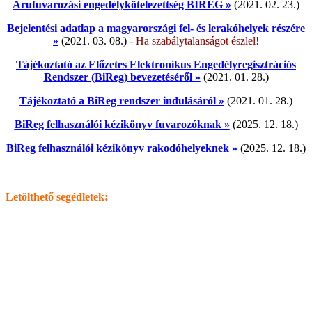
Árufuvarozási engedélykötelezettség BIREG »
(2021. 02. 23.)
Bejelentési adatlap a magyarországi fel- és lerakóhelyek részére
»
(2021. 03. 08.) -
Ha szabálytalanságot észlel!
Tájékoztató az Előzetes Elektronikus Engedélyregisztrációs
Rendszer (BiReg) bevezetéséről »
(2021. 01. 28.)
Tájékoztató a BiReg rendszer indulásáról »
(2021. 01. 28.)
BiReg felhasználói kézikönyv fuvarozóknak »
(2025. 12. 18.)
BiReg felhasználói kézikönyv rakodóhelyeknek »
(2025. 12. 18.)
Letölthető segédletek: