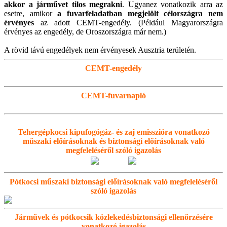
akkor a járművet tilos megrakni
. Ugyanez vonatkozik arra az
esetre, amikor
a fuvarfeladatban megjelölt célországra nem
érvényes
az adott CEMT-engedély. (Például Magyarországra
érvényes az engedély, de Oroszországra már nem.)
A rövid távú engedélyek nem érvényesek Ausztria területén.
CEMT-engedély
CEMT-fuvarnapló
Tehergépkocsi kipufogógáz- és zaj emisszióra vonatkozó
műszaki előírásoknak és biztonsági előírásoknak való
megfeleléséről szóló igazolás
Pótkocsi műszaki biztonsági előírásoknak való megfeleléséről
szóló igazolás
Járművek és pótkocsik közlekedésbiztonsági ellenőrzésére
vonatkozó igazolás