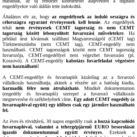
maradtak, az új rendelet kihirdetését alapvetően a digitális
engedélyekre való átállás tette indokolttá.
Általános elv az, hogy
az engedélynek az induló országra és
célországra egyaránt érvényesnek kell lennie
. Az engedélyek
tehát
nem érvényesek CEMT tagország és nem CEMT
tagország között lebonyolított fuvarozási műveletekre
. Ha
például árut kívánnak szállítani Magyarországról (CEMT tag)
Türkmenisztánba (nem CEMT tag), CEMT-engedély nem
használható. CEMT tagországok között nem CEMT tagország
fuvarozója, CEMT-engedéllyel nem végezhet fuvarozást (pl.
Koszovó). A CEMT-engedély
kabotázs
fuvarfeladat végzésére
nem használható!
A CEMT-engedélyt és fuvarnaplót kizárólag az a fuvarozó
vállalkozás használhatja, akinek a részére azt a hatóság kiadta,
harmadik félre nem átruházható
. Mindkét dokumentumon
(engedély és fuvarnapló) szerepel a fuvarozó vállalkozás
megnevezése és székhelyének címe.
Egy adott CEMT engedély (a
fuvarnaplóval együtt) egy időben csak egy járműre használható
fel.
Az éves és rövidtávú, 30 napos engedély csak
a hozzá kapcsolódó
fuvarnaplóval, valamint a tehergépjármű EURO besorolását
igazoló dokumentummal együtt érvényes
. Ezeknek a