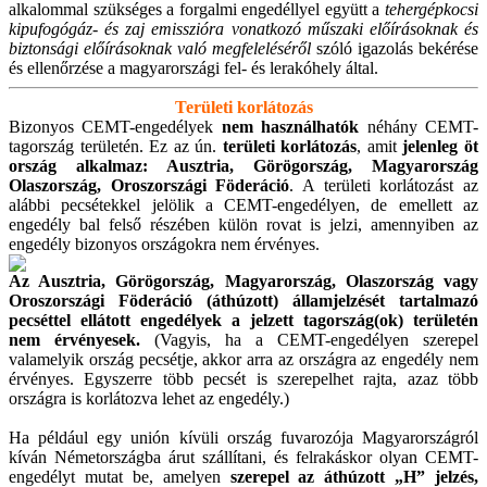
alkalommal szükséges a forgalmi engedéllyel együtt a
tehergépkocsi
kipufogógáz- és zaj emisszióra vonatkozó műszaki előírásoknak és
biztonsági előírásoknak való megfeleléséről
szóló igazolás bekérése
és ellenőrzése a magyarországi fel- és lerakóhely által.
Területi korlátozás
Bizonyos CEMT-engedélyek
nem használhatók
néhány CEMT-
tagország területén. Ez az ún.
területi korlátozás
, amit
jelenleg öt
ország alkalmaz: Ausztria, Görögország, Magyarország
Olaszország, Oroszországi Föderáció
. A területi korlátozást az
alábbi pecsétekkel jelölik a CEMT-engedélyen, de emellett az
engedély bal felső részében külön rovat is jelzi, amennyiben az
engedély bizonyos országokra nem érvényes.
Az Ausztria, Görögország, Magyarország, Olaszország vagy
Oroszországi Föderáció (áthúzott) államjelzését tartalmazó
pecséttel ellátott engedélyek a jelzett tagország(ok) területén
nem érvényesek.
(Vagyis, ha a CEMT-engedélyen szerepel
valamelyik ország pecsétje, akkor arra az országra az engedély nem
érvényes. Egyszerre több pecsét is szerepelhet rajta, azaz több
országra is korlátozva lehet az engedély.)
Ha például egy unión kívüli ország fuvarozója Magyarországról
kíván Németországba árut szállítani, és felrakáskor olyan CEMT-
engedélyt mutat be, amelyen
szerepel az áthúzott „H” jelzés,