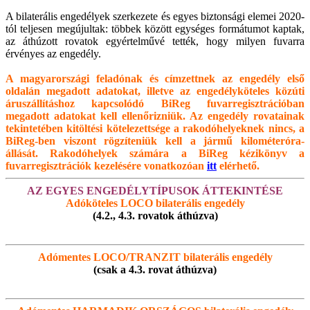
A bilaterális engedélyek szerkezete és egyes biztonsági elemei 2020-
tól teljesen megújultak: többek között egységes formátumot kaptak,
az áthúzott rovatok egyértelművé tették, hogy milyen fuvarra
érvényes az engedély.
A magyarországi feladónak és címzettnek az engedély első
oldalán megadott adatokat, illetve az engedélyköteles közúti
áruszállításhoz kapcsolódó BiReg fuvarregisztrációban
megadott adatokat kell ellenőrizniük. Az engedély rovatainak
tekintetében kitöltési kötelezettsége a rakodóhelyeknek nincs, a
BiReg-ben viszont rögzíteniük kell a jármű kilométeróra-
állását. Rakodóhelyek számára a BiReg kézikönyv a
fuvarregisztrációk kezelésére vonatkozóan
itt
elérhető.
AZ EGYES ENGEDÉLYTÍPUSOK ÁTTEKINTÉSE
Adóköteles LOCO bilaterális engedély
(4.2., 4.3. rovatok áthúzva)
Adómentes LOCO/TRANZIT bilaterális engedély
(csak a 4.3. rovat áthúzva)