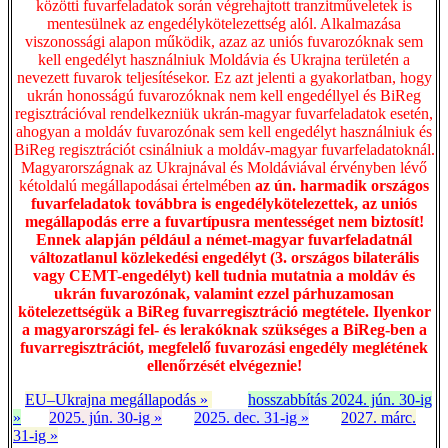
közötti fuvarfeladatok során végrehajtott tranzitműveletek is
mentesülnek az engedélykötelezettség alól. Alkalmazása
viszonossági alapon működik, azaz az uniós fuvarozóknak sem
kell engedélyt használniuk Moldávia és Ukrajna területén a
nevezett fuvarok teljesítésekor. Ez azt jelenti a gyakorlatban, hogy
ukrán honosságú fuvarozóknak nem kell engedéllyel és BiReg
regisztrációval rendelkezniük ukrán-magyar fuvarfeladatok esetén,
ahogyan a moldáv fuvarozónak sem kell engedélyt használniuk és
BiReg regisztrációt csinálniuk a moldáv-magyar fuvarfeladatoknál.
Magyarországnak az Ukrajnával és Moldáviával érvényben lévő
kétoldalú megállapodásai értelmében
az ún. harmadik országos
fuvarfeladatok továbbra is engedélykötelezettek, az uniós
megállapodás erre a fuvartípusra mentességet nem biztosít!
Ennek alapján például a német-magyar fuvarfeladatnál
változatlanul közlekedési engedélyt (3. országos bilaterális
vagy CEMT-engedélyt) kell tudnia mutatnia a moldáv és
ukrán fuvarozónak, valamint ezzel párhuzamosan
kötelezettségük a BiReg fuvarregisztráció megtétele. Ilyenkor
a magyarországi fel- és lerakóknak szükséges a BiReg-ben a
fuvarregisztrációt, megfelelő fuvarozási engedély meglétének
ellenőrzését elvégeznie!
EU–Ukrajna megállapodás »
hosszabbítás 2024. jún. 30-ig
»
2025. jún. 30-ig »
2025. dec. 31-ig »
2027. márc.
31-ig »