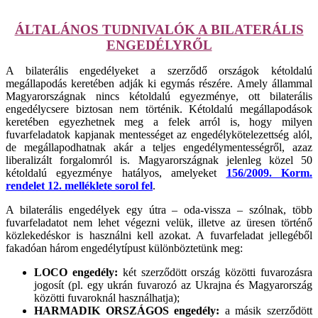
ÁLTALÁNOS TUDNIVALÓK A BILATERÁLIS
ENGEDÉLYRŐL
A bilaterális engedélyeket a szerződő országok kétoldalú
megállapodás keretében adják ki egymás részére. Amely állammal
Magyarországnak nincs kétoldalú egyezménye, ott bilaterális
engedélycsere biztosan nem történik. Kétoldalú megállapodások
keretében egyezhetnek meg a felek arról is, hogy milyen
fuvarfeladatok kapjanak mentességet az engedélykötelezettség alól,
de megállapodhatnak akár a teljes engedélymentességről, azaz
liberalizált forgalomról is. Magyarországnak jelenleg közel 50
kétoldalú egyezménye hatályos, amelyeket
156/2009. Korm.
rendelet 12. melléklete sorol fel
.
A bilaterális engedélyek egy útra – oda-vissza – szólnak, több
fuvarfeladatot nem lehet végezni velük, illetve az üresen történő
közlekedéskor is használni kell azokat. A fuvarfeladat jellegéből
fakadóan három engedélytípust különböztetünk meg:
LOCO engedély:
két szerződött ország közötti fuvarozásra
jogosít (pl. egy ukrán fuvarozó az Ukrajna és Magyarország
közötti fuvaroknál használhatja);
HARMADIK ORSZÁGOS engedély:
a másik szerződött