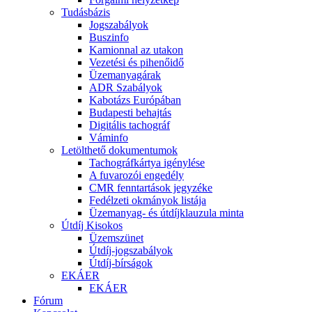
Tudásbázis
Jogszabályok
Buszinfo
Kamionnal az utakon
Vezetési és pihenőidő
Üzemanyagárak
ADR Szabályok
Kabotázs Európában
Budapesti behajtás
Digitális tachográf
Váminfo
Letölthető dokumentumok
Tachográfkártya igénylése
A fuvarozói engedély
CMR fenntartások jegyzéke
Fedélzeti okmányok listája
Üzemanyag- és útdíjklauzula minta
Útdíj Kisokos
Üzemszünet
Útdíj-jogszabályok
Útdíj-bírságok
EKÁER
EKÁER
Fórum