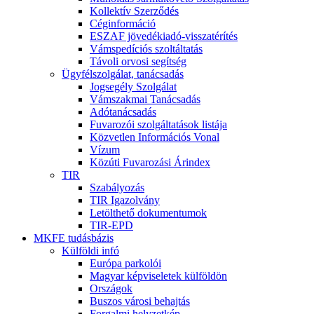
Kollektív Szerződés
Céginformáció
ESZAF jövedékiadó-visszatérítés
Vámspedíciós szoltáltatás
Távoli orvosi segítség
Ügyfélszolgálat, tanácsadás
Jogsegély Szolgálat
Vámszakmai Tanácsadás
Adótanácsadás
Fuvarozói szolgáltatások listája
Közvetlen Információs Vonal
Vízum
Közúti Fuvarozási Árindex
TIR
Szabályozás
TIR Igazolvány
Letölthető dokumentumok
TIR-EPD
MKFE tudásbázis
Külföldi infó
Európa parkolói
Magyar képviseletek külföldön
Országok
Buszos városi behajtás
Forgalmi helyzetkép