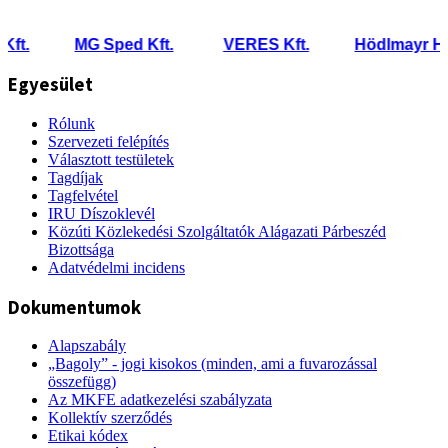
MG Sped Kft.
VERES Kft.
Hödlmayr Hungári
Egyesület
Rólunk
Szervezeti felépítés
Választott testületek
Tagdíjak
Tagfelvétel
IRU Díszoklevél
Közúti Közlekedési Szolgáltatók Alágazati Párbeszéd
Bizottsága
Adatvédelmi incidens
Dokumentumok
Alapszabály
„Bagoly” - jogi kisokos (minden, ami a fuvarozással
összefügg)
Az MKFE adatkezelési szabályzata
Kollektív szerződés
Etikai kódex