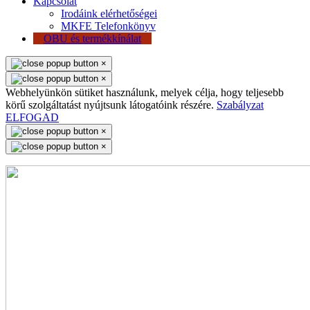
Kapcsolat
Irodáink elérhetőségei
MKFE Telefonkönyv
OBU és termékkínálat
×
×
Webhelyünkön sütiket használunk, melyek célja, hogy teljesebb
körű szolgáltatást nyújtsunk látogatóink részére.
Szabályzat
ELFOGAD
×
×