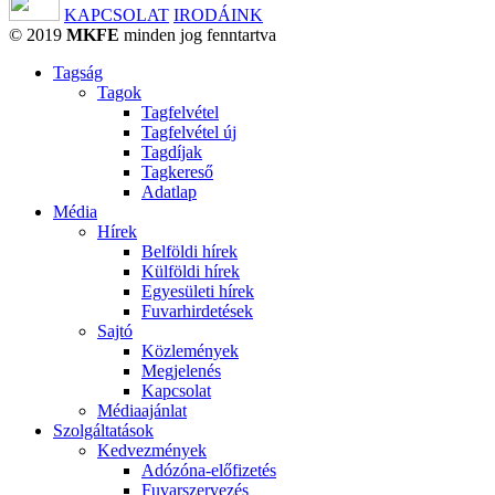
KAPCSOLAT
IRODÁINK
© 2019
MKFE
minden jog fenntartva
Tagság
Tagok
Tagfelvétel
Tagfelvétel új
Tagdíjak
Tagkereső
Adatlap
Média
Hírek
Belföldi hírek
Külföldi hírek
Egyesületi hírek
Fuvarhirdetések
Sajtó
Közlemények
Megjelenés
Kapcsolat
Médiaajánlat
Szolgáltatások
Kedvezmények
Adózóna-előfizetés
Fuvarszervezés