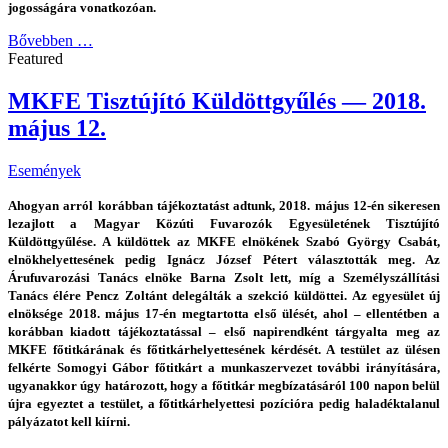
jogosságára vonatkozóan.
Bővebben …
Featured
MKFE Tisztújító Küldöttgyűlés — 2018.
május 12.
Események
Ahogyan arról korábban tájékoztatást adtunk, 2018. május 12-én sikeresen
lezajlott a Magyar Közúti Fuvarozók Egyesületének Tisztújító
Küldöttgyűlése. A küldöttek az MKFE elnökének Szabó György Csabát,
elnökhelyettesének pedig Ignácz József Pétert választották meg. Az
Árufuvarozási Tanács elnöke Barna Zsolt lett, míg a Személyszállítási
Tanács élére Pencz Zoltánt delegálták a szekció küldöttei. Az egyesület új
elnöksége 2018. május 17-én megtartotta első ülését, ahol – ellentétben a
korábban kiadott tájékoztatással – első napirendként tárgyalta meg az
MKFE főtitkárának és főtitkárhelyettesének kérdését. A testület az ülésen
felkérte Somogyi Gábor főtitkárt a munkaszervezet további irányítására,
ugyanakkor úgy határozott, hogy a főtitkár megbízatásáról 100 napon belül
újra egyeztet a testület, a főtitkárhelyettesi pozícióra pedig haladéktalanul
pályázatot kell kiírni.