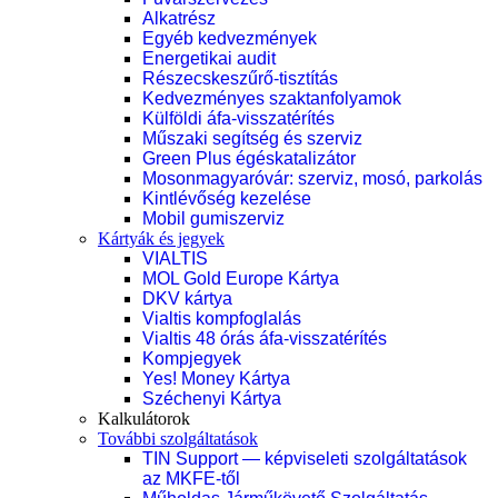
Alkatrész
Egyéb kedvezmények
Energetikai audit
Részecskeszűrő-tisztítás
Kedvezményes szaktanfolyamok
Külföldi áfa-visszatérítés
Műszaki segítség és szerviz
Green Plus égéskatalizátor
Mosonmagyaróvár: szerviz, mosó, parkolás
Kintlévőség kezelése
Mobil gumiszerviz
Kártyák és jegyek
VIALTIS
MOL Gold Europe Kártya
DKV kártya
Vialtis kompfoglalás
Vialtis 48 órás áfa-visszatérítés
Kompjegyek
Yes! Money Kártya
Széchenyi Kártya
Kalkulátorok
További szolgáltatások
TIN Support — képviseleti szolgáltatások
az MKFE-től