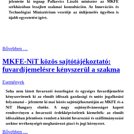
jelentette ki tegnap Palkovics László miniszter az MKFE
székházában lezajlott szakmai konzultáción. Az Innovációs és
Technológiai Minisztérium vezetője az útdíjemelés ügyében is
újabb egyeztetést ígért.
Bővebben …
MKFE-NiT közös sajtótájékoztató:
fuvardíjemelésre kényszerül a szakma
Események
Soha nem látott fuvarozói összefogást és egységes fuvardíjemelést
kényszerítenek ki az elmúlt időszak gazdasági és uniós jogalkotási
folyamatai – jelentette ki mai közös sajtótájékoztatóján az MKFE és a
NiT Hungary elnöke. A nagy sajtónyilvánosságot kapott
rendezvényen a fuvarozói érdekképviseletek kiemelték: az elmúlt
időszakban jelentősen romlott a közúti fuvarozási és szállítmányozási
szektor tevékenységét meghatározó piaci és jogi környezet.
Bővebben …