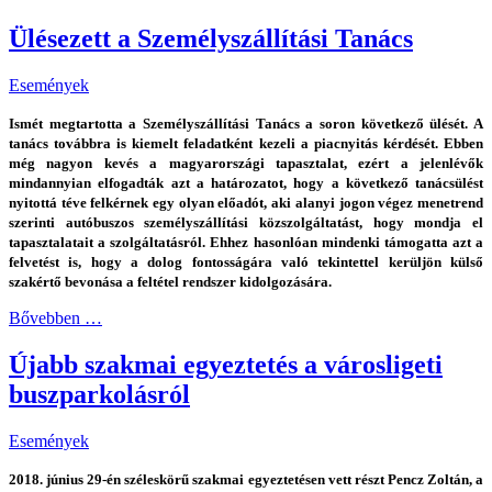
Ülésezett a Személyszállítási Tanács
Események
Ismét megtartotta a Személyszállítási Tanács a soron következő ülését. A
tanács továbbra is kiemelt feladatként kezeli a piacnyitás kérdését. Ebben
még nagyon kevés a magyarországi tapasztalat, ezért a jelenlévők
mindannyian elfogadták azt a határozatot, hogy a következő tanácsülést
nyitottá téve felkérnek egy olyan előadót, aki alanyi jogon végez menetrend
szerinti autóbuszos személyszállítási közszolgáltatást, hogy mondja el
tapasztalatait a szolgáltatásról. Ehhez hasonlóan mindenki támogatta azt a
felvetést is, hogy a dolog fontosságára való tekintettel kerüljön külső
szakértő bevonása a feltétel rendszer kidolgozására.
Bővebben …
Újabb szakmai egyeztetés a városligeti
buszparkolásról
Események
2018. június 29-én széleskörű szakmai egyeztetésen vett részt Pencz Zoltán, a