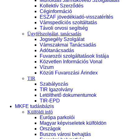
Műholdas Járműkövető Szolgáltatás
Kollektív Szerződés
Céginformáció
ESZAF jövedékiadó-visszatérítés
Vámspedíciós szoltáltatás
Távoli orvosi segítség
Ügyfélszolgálat, tanácsadás
Jogsegély Szolgálat
Vámszakmai Tanácsadás
Adótanácsadás
Fuvarozói szolgáltatások listája
Közvetlen Információs Vonal
Vízum
Közúti Fuvarozási Árindex
TIR
Szabályozás
TIR Igazolvány
Letölthető dokumentumok
TIR-EPD
MKFE tudásbázis
Külföldi infó
Európa parkolói
Magyar képviseletek külföldön
Országok
Buszos városi behajtás