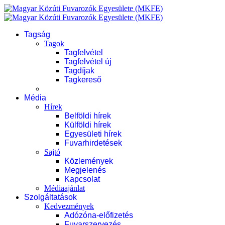
Tagság
Tagok
Tagfelvétel
Tagfelvétel új
Tagdíjak
Tagkereső
Média
Hírek
Belföldi hírek
Külföldi hírek
Egyesületi hírek
Fuvarhirdetések
Sajtó
Közlemények
Megjelenés
Kapcsolat
Médiaajánlat
Szolgáltatások
Kedvezmények
Adózóna-előfizetés
Fuvarszervezés