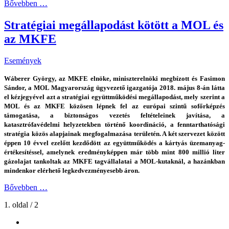
Bővebben …
Stratégiai megállapodást kötött a MOL és
az MKFE
Események
Wáberer György, az MKFE elnöke, miniszterelnöki megbízott és Fasimon
Sándor, a MOL Magyarország ügyvezető igazgatója 2018. május 8-án látta
el kézjegyével azt a stratégiai együttműködési megállapodást, mely szerint a
MOL és az MKFE közösen lépnek fel az európai szintű sofőrképzés
támogatása, a biztonságos vezetés feltételeinek javítása, a
katasztrófavédelmi helyzetekben történő koordináció, a fenntarthatósági
stratégia közös alapjainak megfogalmazása területén. A két szervezet között
éppen 10 évvel ezelőtt kezdődött az együttműködés a kártyás üzemanyag-
értékesítéssel, amelynek eredményképpen már több mint 800 millió liter
gázolajat tankoltak az MKFE tagvállalatai a MOL-kutaknál, a hazánkban
mindenkor elérhető legkedvezményesebb áron.
Bővebben …
1. oldal / 2