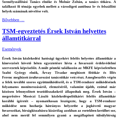
Személyszállítási Tanács elnöke és Molnár Zoltán, a tanács titkára. A
találkozó fő témája egyebek mellett a városligeti autóbusz le- és felszállító
helyek számának növelése volt.
Bővebben …
TSM-egyeztetés Érsek István helyettes
államtitkárral
Események
Érsek István közlekedési hatósági ügyekért felelős helyettes államtitkár a
kinevezését követő héten egyeztetésre hívta a fuvarozói érdekvédelmi
szervezetek képviselőit. A múlt pénteki találkozón az MKFE képviseletében
Szabó György elnök, Árvay Tivadar megbízott főtitkár és Illés
Ferenc megbízott árufuvarozási tanácstitkár vett részt. A megbeszélés végén
a felek további szoros együttműködésről, és a TSM-rendszer működésének
folyamatos monitorozásáról, elemzéséről, valamint újabb, ezúttal már
közösen lebonyolított tesztidőszakokról állapodtak meg. Érsek István –
megerősítve Mosóczi László közlekedéspolitikáért felelős államtitkár
korábbi ígéretét – nyomatékosan leszögezte, hogy a TSM-rendszer
működése nem hozhatja hátrányos helyzetbe a jogkövető magyar
fuvarozókat, bírságkiszabásra kizárólag azokban az esetekben kerülhet sor,
ahol nem merül fel semmilyen gyanú a megállapított túlsúlybírság