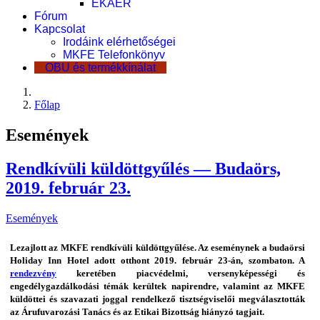
EKÁER
Fórum
Kapcsolat
Irodáink elérhetőségei
MKFE Telefonkönyv
OBU és termékkínálat
Főlap
Események
Rendkívüli küldöttgyűlés — Budaörs,
2019. február 23.
Események
Lezajlott az MKFE rendkívüli küldöttgyűlése. Az eseménynek a budaörsi
Holiday Inn Hotel adott otthont 2019. február 23-án, szombaton. A
rendezvény
keretében piacvédelmi, versenyképességi és
engedélygazdálkodási témák kerültek napirendre, valamint az MKFE
küldöttei és szavazati joggal rendelkező tisztségviselői megválasztották
az Árufuvarozási Tanács és az Etikai Bizottság hiányzó tagjait.