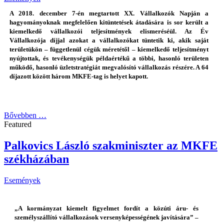
A 2018. december 7-én megtartott XX. Vállalkozók Napján a
hagyományoknak megfelelően kitüntetések átadására is sor került a
kiemelkedő vállalkozói teljesítmények elismeréséül. Az Év
Vállalkozója díjjal azokat a vállalkozókat tüntetik ki, akik saját
területükön – függetlenül cégük méretétől – kiemelkedő teljesítményt
nyújtottak, és tevékenységük példaértékű a többi, hasonló területen
működő, hasonló üzletstratégiát megvalósító vállalkozás részére. A 64
díjazott között három MKFE-tag is helyet kapott.
Bővebben …
Featured
Palkovics László szakminiszter az MKFE
székházában
Események
„
A kormányzat kiemelt figyelmet fordít a közúti áru- és
személyszállító vállalkozások versenyképességének javítására” –