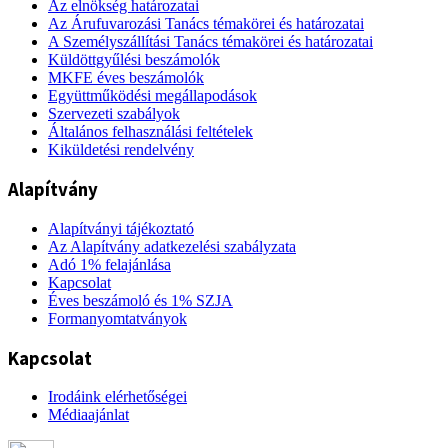
Az elnökség határozatai
Az Árufuvarozási Tanács témakörei és határozatai
A Személyszállítási Tanács témakörei és határozatai
Küldöttgyűlési beszámolók
MKFE éves beszámolók
Együttműködési megállapodások
Szervezeti szabályok
Általános felhasználási feltételek
Kiküldetési rendelvény
Alapítvány
Alapítványi tájékoztató
Az Alapítvány adatkezelési szabályzata
Adó 1% felajánlása
Kapcsolat
Éves beszámoló és 1% SZJA
Formanyomtatványok
Kapcsolat
Irodáink elérhetőségei
Médiaajánlat