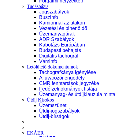
Forgalmi helyzetkép
Tudásbázis
Jogszabályok
Buszinfo
Kamionnal az utakon
Vezetési és pihenőidő
Üzemanyagárak
ADR Szabályok
Kabotázs Európában
Budapesti behajtás
Digitális tachográf
Váminfo
Letölthető dokumentumok
Tachográfkártya igénylése
A fuvarozói engedély
CMR fenntartások jegyzéke
Fedélzeti okmányok listája
Üzemanyag- és útdíjklauzula minta
Útdíj Kisokos
Üzemszünet
Útdíj-jogszabályok
Útdíj-bírságok
EKÁER