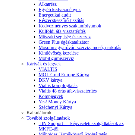
Alkatrész
Egyéb kedvezmények
Energetikai audit
Részecskeszűrő-tisztítás
Kedvezményes szaktanfolyamok
Külföldi áfa-visszatérítés
Műszaki segítség és szerviz
Green Plus égéskatalizátor
Mosonmagyaróvár: szerviz, mosó, parkolás
Kintlévőség kezelése
Mobil gumiszerviz
Kártyák és jegyek
VIALTIS
MOL Gold Europe Kártya
DKV kártya
Vialtis kompfoglalás
Vialtis 48 órás áfa-visszatérítés
Kompjegyek
Yes! Money Kártya
Széchenyi Kártya
Kalkulátorok
További szolgáltatások
TIN Support — képviseleti szolgáltatások az
MKFE-től
Műholdas Járműkövető Szolgáltatás