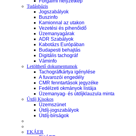
Forgalmi helyzetkép
Tudásbázis
Jogszabályok
Buszinfo
Kamionnal az utakon
Vezetési és pihenőidő
Üzemanyagárak
ADR Szabályok
Kabotázs Európában
Budapesti behajtás
Digitális tachográf
Váminfo
Letölthető dokumentumok
Tachográfkártya igénylése
A fuvarozói engedély
CMR fenntartások jegyzéke
Fedélzeti okmányok listája
Üzemanyag- és útdíjklauzula minta
Útdíj Kisokos
Üzemszünet
Útdíj-jogszabályok
Útdíj-bírságok
EKÁER