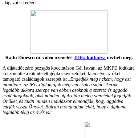
alágazat sikeréért.
Radu Dinescu úr videó üzenetét
IDE» kattintva
nézheti meg.
A díjátadót záró pezsgős koccintáson Gál István, az MKFE főtitkára
köszöntötte a kitüntetett gépkocsivezetőket, kiemelve az őket
támogató családtagok szerepét is: „
Engedjék meg nekem, hogy azt
mondjam: az IRU-diplomájuk mégsem csak a saját sikerük:
legalább akkora szerepe van ebben azoknak a szerető és aggódó
családtagoknak, akik minden útjuk után meleg szeretettel fogadják
Önöket, és talán minden induláskor elmondják, hogy aggódva
várják vissza Önöket. Bátran mondhatjuk tehát, hogy e diploma
legalább félig az övék is!
”