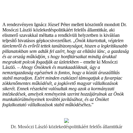
A rendezvényen Ignácz József Péter mellett köszöntőt mondott Dr.
Mosóczi László közlekedéspolitikáért felelős államtitkár, aki
elismerő szavakkal méltatta a rendkívüli helyzetben is kiválóan
teljesítő hivatásos gépkocsivezetőket. „
Önök kitartottak, végtelen
türelemről és erőről tettek tanúbizonyságot, hiszen a legkritikusabb
pillanatokban sem adták fel azért, hogy az ellátási lánc, a gazdaság
és az ország működjön, s hogy honfitársaikat mindig árukkal
megrakott polcok fogadják az üzletekben
– emelte ki Mosóczi
László. –
Ahogy Önöknek és munkaadóiknak, úgy a
nemzetgazdaság egészének is fontos, hogy a közúti áruszállítás
stabil maradjon. Ezért minden eszközzel támogatjuk a fuvarpiac
zökkenőmentes működését, a jogkövető magyar vállalkozások
sikerét. Ennek részeként valósultak meg azok a kormányzati
intézkedések, amelyek reményeink szerint hozzájárulnak az Önök
munkakörülményeinek további javításához, és az Önöket
foglalkoztató vállalkozások stabil működéséhez
.
”
Dr. Mosóczi László közlekedéspolitikáért felelős államtitkár