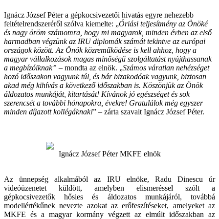
Ignácz József Péter a gépkocsivezetői hivatás egyre nehezebb
feltételrendszeréről szólva kiemelte: „
Óriási teljesítmény az Önöké
és nagy öröm számomra, hogy mi magyarok, minden évben az első
harmadban végzünk az IRU diplomák számát tekintve az európai
országok között. Az Önök közreműködése is kell ahhoz, hogy a
magyar vállalkozások magas minőségű szolgáltatást nyújthassanak
a megbízóiknak”
– mondta az elnök. „
Számos váratlan nehézséget
hozó időszakon vagyunk túl, és bár bizakodóak vagyunk, biztosan
akad még kihívás a következő időszakban is. Köszönjük az Önök
áldozatos munkáját, kitartását! Kívánok jó egészséget és sok
szerencsét a további hónapokra, évekre! Gratulálok még egyszer
minden díjazott kollégáknak!
” – zárta szavait Ignácz József Péter.
Ignácz József Péter MKFE elnök
Az ünnepség alkalmából az IRU elnöke, Radu Dinescu úr
videóüzenetet küldött, amelyben elismeréssel szólt a
gépkocsivezetők hősies és áldozatos munkájáról, továbbá
modellértékűnek nevezte azokat az erőfeszítéseket, amelyeket az
MKFE és a magyar kormány végzett az elmúlt időszakban az