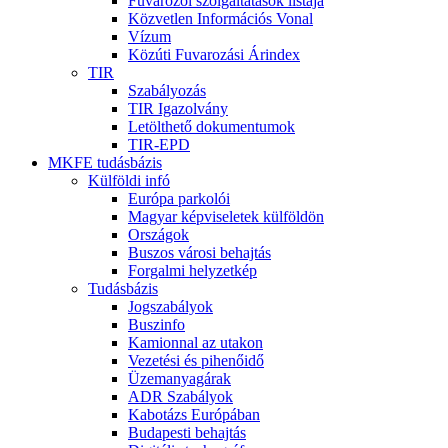
Fuvarozói szolgáltatások listája
Közvetlen Információs Vonal
Vízum
Közúti Fuvarozási Árindex
TIR
Szabályozás
TIR Igazolvány
Letölthető dokumentumok
TIR-EPD
MKFE tudásbázis
Külföldi infó
Európa parkolói
Magyar képviseletek külföldön
Országok
Buszos városi behajtás
Forgalmi helyzetkép
Tudásbázis
Jogszabályok
Buszinfo
Kamionnal az utakon
Vezetési és pihenőidő
Üzemanyagárak
ADR Szabályok
Kabotázs Európában
Budapesti behajtás