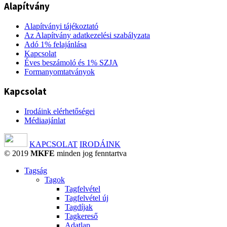
Alapítvány
Alapítványi tájékoztató
Az Alapítvány adatkezelési szabályzata
Adó 1% felajánlása
Kapcsolat
Éves beszámoló és 1% SZJA
Formanyomtatványok
Kapcsolat
Irodáink elérhetőségei
Médiaajánlat
KAPCSOLAT
IRODÁINK
© 2019
MKFE
minden jog fenntartva
Tagság
Tagok
Tagfelvétel
Tagfelvétel új
Tagdíjak
Tagkereső
Adatlap