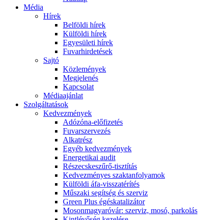
Média
Hírek
Belföldi hírek
Külföldi hírek
Egyesületi hírek
Fuvarhirdetések
Sajtó
Közlemények
Megjelenés
Kapcsolat
Médiaajánlat
Szolgáltatások
Kedvezmények
Adózóna-előfizetés
Fuvarszervezés
Alkatrész
Egyéb kedvezmények
Energetikai audit
Részecskeszűrő-tisztítás
Kedvezményes szaktanfolyamok
Külföldi áfa-visszatérítés
Műszaki segítség és szerviz
Green Plus égéskatalizátor
Mosonmagyaróvár: szerviz, mosó, parkolás
Kintlévőség kezelése