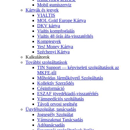
Mobil gumiszerviz
Kártyák és jegyek
VIALTIS
MOL Gold Europe Kártya
DKV kártya
Vialtis kompfoglalás
Vialtis 48 órás áfa-visszatérítés
Kompjegyek
Yes! Money Kártya
Széchenyi Kártya
Kalkulátorok
További szolgáltatások
TIN Support — képviseleti szolgáltatások az
MKFE-től
Műholdas Járműkövető Szolgáltatás
Kollektív Szerződés
Céginformáció
ESZAF jövedékiadó-visszatérítés
Vámspedíciós szoltáltatás
Távoli orvosi segítség
Ügyfélszolgálat, tanácsadás
Jogsegély Szolgálat
Vámszakmai Tanácsadás
Adótanácsadás