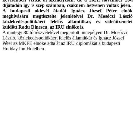
díjátadón így is szép számban, csaknem hetvenen voltak jelen.
A budapesti oklevél átadót Ignácz József Péter elnök
meghívására megtisztelte jelenlétével Dr. Mosóczi László
közlekedéspolitikáért felelős államtitkár, és videóüzenetet
küldött Radu Dinescu, az IRU elnöke is.
A mintegy 80 fő részvételével megtartott ünnepélyen Dr. Mosóczi
László, közlekedéspolitikáért felelős államtitkár és Ignácz József
Péter az MKFE elnöke adta át az IRU-diplomákat a budapesti
Holiday Inn Hotelben.