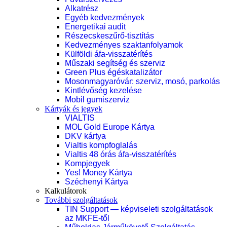
Alkatrész
Egyéb kedvezmények
Energetikai audit
Részecskeszűrő-tisztítás
Kedvezményes szaktanfolyamok
Külföldi áfa-visszatérítés
Műszaki segítség és szerviz
Green Plus égéskatalizátor
Mosonmagyaróvár: szerviz, mosó, parkolás
Kintlévőség kezelése
Mobil gumiszerviz
Kártyák és jegyek
VIALTIS
MOL Gold Europe Kártya
DKV kártya
Vialtis kompfoglalás
Vialtis 48 órás áfa-visszatérítés
Kompjegyek
Yes! Money Kártya
Széchenyi Kártya
Kalkulátorok
További szolgáltatások
TIN Support — képviseleti szolgáltatások
az MKFE-től