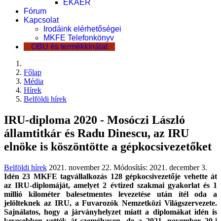
EKÁER
Fórum
Kapcsolat
Irodáink elérhetőségei
MKFE Telefonkönyv
OBU és termékkínálat
Főlap
Média
Hírek
Belföldi hírek
IRU-diploma 2020 - Mosóczi László
államtitkár és Radu Dinescu, az IRU
elnöke is köszöntötte a gépkocsivezetőket
Belföldi hírek
2021. november 22.
Módosítás: 2021. december 3.
Idén 23 MKFE tagvállalkozás 128 gépkocsivezetője vehette át
az IRU-diplomáját, amelyet 2 évtized szakmai gyakorlat és 1
millió kilométer balesetmentes levezetése után ítél oda a
jelölteknek az IRU, a Fuvarozók Nemzetközi Világszervezete.
Sajnálatos, hogy a járványhelyzet miatt a diplomákat idén is
kevesebben vették át személyesen, de a 2021. november 20-i