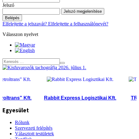
Jelszó
Jelszó megjelenítése
Belépés
Elfelejtette a jelszavát?
Elfelejtette a felhasználónevét?
Válasszon nyelvet
ans" Kft.
Rabbit Express Logisztikai Kft.
TRANSE
Egyesület
Rólunk
Szervezeti felépítés
Választott testületek