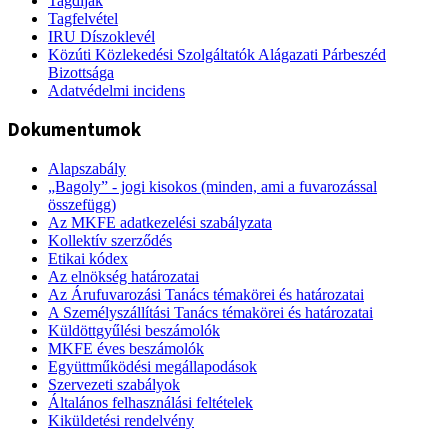
Tagdíjak
Tagfelvétel
IRU Díszoklevél
Közúti Közlekedési Szolgáltatók Alágazati Párbeszéd
Bizottsága
Adatvédelmi incidens
Dokumentumok
Alapszabály
„Bagoly” - jogi kisokos (minden, ami a fuvarozással
összefügg)
Az MKFE adatkezelési szabályzata
Kollektív szerződés
Etikai kódex
Az elnökség határozatai
Az Árufuvarozási Tanács témakörei és határozatai
A Személyszállítási Tanács témakörei és határozatai
Küldöttgyűlési beszámolók
MKFE éves beszámolók
Együttműködési megállapodások
Szervezeti szabályok
Általános felhasználási feltételek
Kiküldetési rendelvény