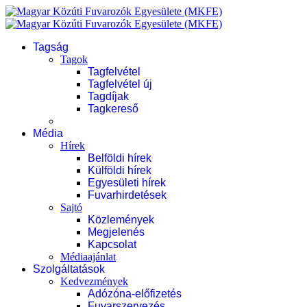
Tagság
Tagok
Tagfelvétel
Tagfelvétel új
Tagdíjak
Tagkereső
Média
Hírek
Belföldi hírek
Külföldi hírek
Egyesületi hírek
Fuvarhirdetések
Sajtó
Közlemények
Megjelenés
Kapcsolat
Médiaajánlat
Szolgáltatások
Kedvezmények
Adózóna-előfizetés
Fuvarszervezés