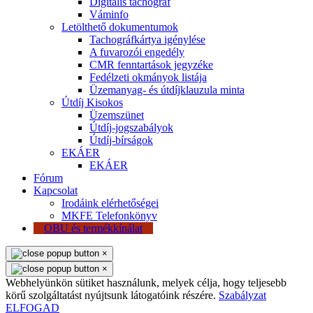
Digitális tachográf
Váminfo
Letölthető dokumentumok
Tachográfkártya igénylése
A fuvarozói engedély
CMR fenntartások jegyzéke
Fedélzeti okmányok listája
Üzemanyag- és útdíjklauzula minta
Útdíj Kisokos
Üzemszünet
Útdíj-jogszabályok
Útdíj-bírságok
EKÁER
EKÁER
Fórum
Kapcsolat
Irodáink elérhetőségei
MKFE Telefonkönyv
OBU és termékkínálat
×
×
Webhelyünkön sütiket használunk, melyek célja, hogy teljesebb
körű szolgáltatást nyújtsunk látogatóink részére.
Szabályzat
ELFOGAD