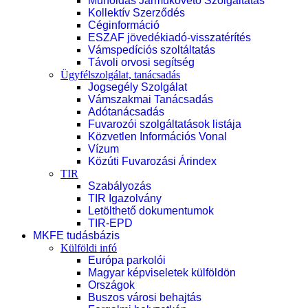
Műholdas Járműkövető Szolgáltatás
Kollektív Szerződés
Céginformáció
ESZAF jövedékiadó-visszatérítés
Vámspedíciós szoltáltatás
Távoli orvosi segítség
Ügyfélszolgálat, tanácsadás
Jogsegély Szolgálat
Vámszakmai Tanácsadás
Adótanácsadás
Fuvarozói szolgáltatások listája
Közvetlen Információs Vonal
Vízum
Közúti Fuvarozási Árindex
TIR
Szabályozás
TIR Igazolvány
Letölthető dokumentumok
TIR-EPD
MKFE tudásbázis
Külföldi infó
Európa parkolói
Magyar képviseletek külföldön
Országok
Buszos városi behajtás