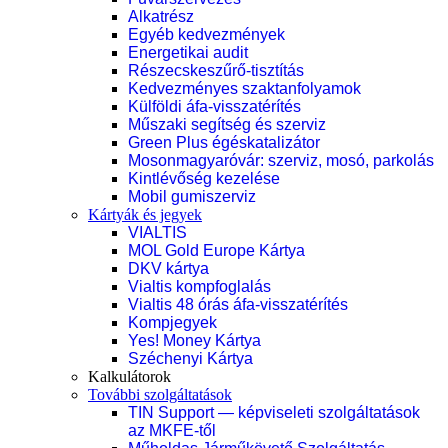
Alkatrész
Egyéb kedvezmények
Energetikai audit
Részecskeszűrő-tisztítás
Kedvezményes szaktanfolyamok
Külföldi áfa-visszatérítés
Műszaki segítség és szerviz
Green Plus égéskatalizátor
Mosonmagyaróvár: szerviz, mosó, parkolás
Kintlévőség kezelése
Mobil gumiszerviz
Kártyák és jegyek
VIALTIS
MOL Gold Europe Kártya
DKV kártya
Vialtis kompfoglalás
Vialtis 48 órás áfa-visszatérítés
Kompjegyek
Yes! Money Kártya
Széchenyi Kártya
Kalkulátorok
További szolgáltatások
TIN Support — képviseleti szolgáltatások
az MKFE-től