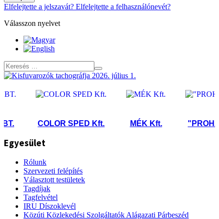
Elfelejtette a jelszavát?
Elfelejtette a felhasználónevét?
Válasszon nyelvet
.
COLOR SPED Kft.
MÉK Kft.
"PROHAND"
Egyesület
Rólunk
Szervezeti felépítés
Választott testületek
Tagdíjak
Tagfelvétel
IRU Díszoklevél
Közúti Közlekedési Szolgáltatók Alágazati Párbeszéd