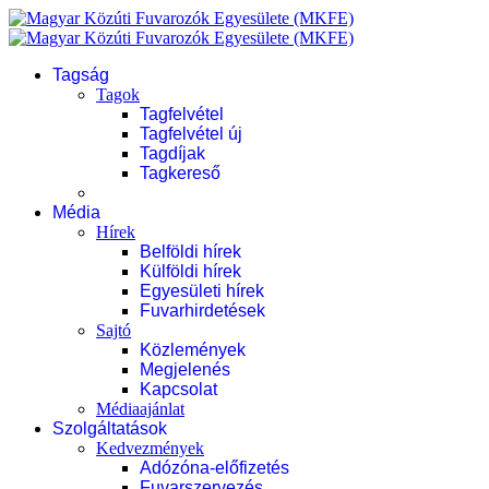
Tagság
Tagok
Tagfelvétel
Tagfelvétel új
Tagdíjak
Tagkereső
Média
Hírek
Belföldi hírek
Külföldi hírek
Egyesületi hírek
Fuvarhirdetések
Sajtó
Közlemények
Megjelenés
Kapcsolat
Médiaajánlat
Szolgáltatások
Kedvezmények
Adózóna-előfizetés
Fuvarszervezés