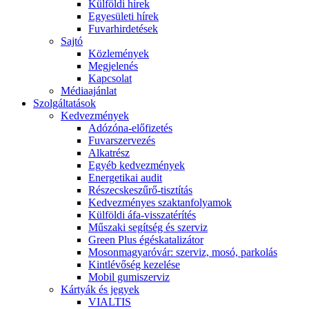
Külföldi hírek
Egyesületi hírek
Fuvarhirdetések
Sajtó
Közlemények
Megjelenés
Kapcsolat
Médiaajánlat
Szolgáltatások
Kedvezmények
Adózóna-előfizetés
Fuvarszervezés
Alkatrész
Egyéb kedvezmények
Energetikai audit
Részecskeszűrő-tisztítás
Kedvezményes szaktanfolyamok
Külföldi áfa-visszatérítés
Műszaki segítség és szerviz
Green Plus égéskatalizátor
Mosonmagyaróvár: szerviz, mosó, parkolás
Kintlévőség kezelése
Mobil gumiszerviz
Kártyák és jegyek
VIALTIS