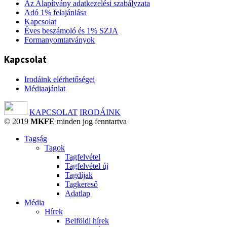
Az Alapítvány adatkezelési szabályzata
Adó 1% felajánlása
Kapcsolat
Éves beszámoló és 1% SZJA
Formanyomtatványok
Kapcsolat
Irodáink elérhetőségei
Médiaajánlat
KAPCSOLAT
IRODÁINK
© 2019
MKFE
minden jog fenntartva
Tagság
Tagok
Tagfelvétel
Tagfelvétel új
Tagdíjak
Tagkereső
Adatlap
Média
Hírek
Belföldi hírek