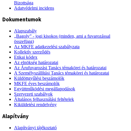
Bizottsága
Adatvédelmi incidens
Dokumentumok
Alapszabály
„Bagoly” - jogi kisokos (minden, ami a fuvarozással
összefügg)
Az MKFE adatkezelési szabályzata
Kollektív szerződés
Etikai kódex
Az elnökség határozatai
Az Árufuvarozási Tanács témakörei és határozatai
A Személyszállítási Tanács témakörei és határozatai
Küldöttgyűlési beszámolók
MKFE éves beszámolók
Együttműködési megállapodások
Szervezeti szabályok
Általános felhasználási feltételek
Kiküldetési rendelvény
Alapítvány
Alapítványi tájékoztató