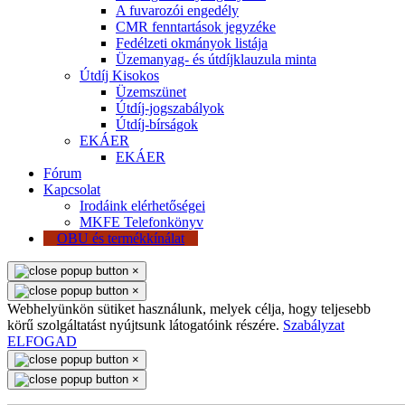
A fuvarozói engedély
CMR fenntartások jegyzéke
Fedélzeti okmányok listája
Üzemanyag- és útdíjklauzula minta
Útdíj Kisokos
Üzemszünet
Útdíj-jogszabályok
Útdíj-bírságok
EKÁER
EKÁER
Fórum
Kapcsolat
Irodáink elérhetőségei
MKFE Telefonkönyv
OBU és termékkínálat
×
×
Webhelyünkön sütiket használunk, melyek célja, hogy teljesebb
körű szolgáltatást nyújtsunk látogatóink részére.
Szabályzat
ELFOGAD
×
×