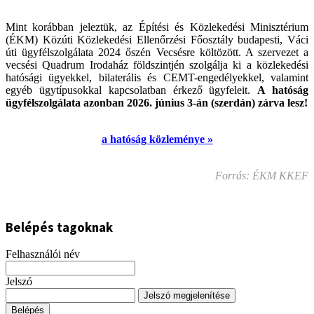
Mint korábban jeleztük, az Építési és Közlekedési Minisztérium
(ÉKM) Közúti Közlekedési Ellenőrzési Főosztály budapesti, Váci
úti ügyfélszolgálata 2024 őszén Vecsésre költözött. A szervezet a
vecsési Quadrum Irodaház földszintjén szolgálja ki a közlekedési
hatósági ügyekkel, bilaterális és CEMT-engedélyekkel, valamint
egyéb ügytípusokkal kapcsolatban érkező ügyfeleit.
A hatóság
ügyfélszolgálata azonban 2026. június 3-án (szerdán) zárva lesz!
a hatóság közleménye »
Forrás: ÉKM KKEF
Belépés tagoknak
Felhasználói név
Jelszó
Jelszó megjelenítése
Belépés