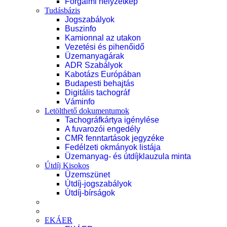
Forgalmi helyzetkép
Tudásbázis
Jogszabályok
Buszinfo
Kamionnal az utakon
Vezetési és pihenőidő
Üzemanyagárak
ADR Szabályok
Kabotázs Európában
Budapesti behajtás
Digitális tachográf
Váminfo
Letölthető dokumentumok
Tachográfkártya igénylése
A fuvarozói engedély
CMR fenntartások jegyzéke
Fedélzeti okmányok listája
Üzemanyag- és útdíjklauzula minta
Útdíj Kisokos
Üzemszünet
Útdíj-jogszabályok
Útdíj-bírságok
EKÁER