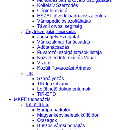
Műholdas Járműkövető Szolgáltatás
Kollektív Szerződés
Céginformáció
ESZAF jövedékiadó-visszatérítés
Vámspedíciós szoltáltatás
Távoli orvosi segítség
Ügyfélszolgálat, tanácsadás
Jogsegély Szolgálat
Vámszakmai Tanácsadás
Adótanácsadás
Fuvarozói szolgáltatások listája
Közvetlen Információs Vonal
Vízum
Közúti Fuvarozási Árindex
TIR
Szabályozás
TIR Igazolvány
Letölthető dokumentumok
TIR-EPD
MKFE tudásbázis
Külföldi infó
Európa parkolói
Magyar képviseletek külföldön
Országok
Buszos városi behajtás