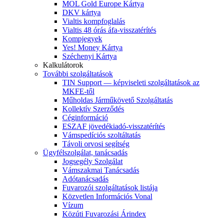
MOL Gold Europe Kártya
DKV kártya
Vialtis kompfoglalás
Vialtis 48 órás áfa-visszatérítés
Kompjegyek
Yes! Money Kártya
Széchenyi Kártya
Kalkulátorok
További szolgáltatások
TIN Support — képviseleti szolgáltatások az
MKFE-től
Műholdas Járműkövető Szolgáltatás
Kollektív Szerződés
Céginformáció
ESZAF jövedékiadó-visszatérítés
Vámspedíciós szoltáltatás
Távoli orvosi segítség
Ügyfélszolgálat, tanácsadás
Jogsegély Szolgálat
Vámszakmai Tanácsadás
Adótanácsadás
Fuvarozói szolgáltatások listája
Közvetlen Információs Vonal
Vízum
Közúti Fuvarozási Árindex