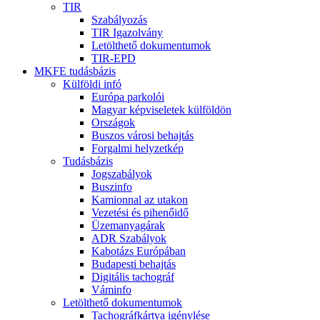
TIR
Szabályozás
TIR Igazolvány
Letölthető dokumentumok
TIR-EPD
MKFE tudásbázis
Külföldi infó
Európa parkolói
Magyar képviseletek külföldön
Országok
Buszos városi behajtás
Forgalmi helyzetkép
Tudásbázis
Jogszabályok
Buszinfo
Kamionnal az utakon
Vezetési és pihenőidő
Üzemanyagárak
ADR Szabályok
Kabotázs Európában
Budapesti behajtás
Digitális tachográf
Váminfo
Letölthető dokumentumok
Tachográfkártya igénylése