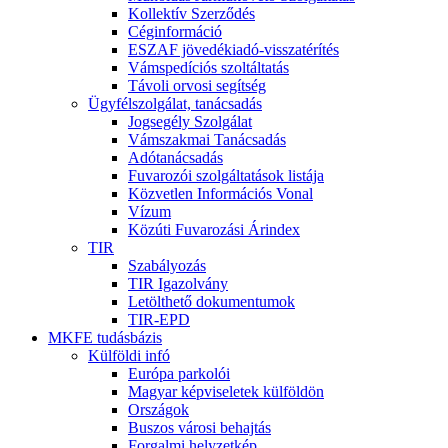
Kollektív Szerződés
Céginformáció
ESZAF jövedékiadó-visszatérítés
Vámspedíciós szoltáltatás
Távoli orvosi segítség
Ügyfélszolgálat, tanácsadás
Jogsegély Szolgálat
Vámszakmai Tanácsadás
Adótanácsadás
Fuvarozói szolgáltatások listája
Közvetlen Információs Vonal
Vízum
Közúti Fuvarozási Árindex
TIR
Szabályozás
TIR Igazolvány
Letölthető dokumentumok
TIR-EPD
MKFE tudásbázis
Külföldi infó
Európa parkolói
Magyar képviseletek külföldön
Országok
Buszos városi behajtás
Forgalmi helyzetkép