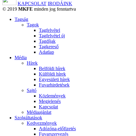
KAPCSOLAT
IRODÁINK
© 2019
MKFE
minden jog fenntartva
Tagság
Tagok
Tagfelvétel
Tagfelvétel új
Tagdíjak
Tagkereső
Adatlap
Média
Hírek
Belföldi hírek
Külföldi hírek
Egyesületi hírek
Fuvarhirdetések
Sajtó
Közlemények
Megjelenés
Kapcsolat
Médiaajánlat
Szolgáltatások
Kedvezmények
Adózóna-előfizetés
Fuvarszervezés