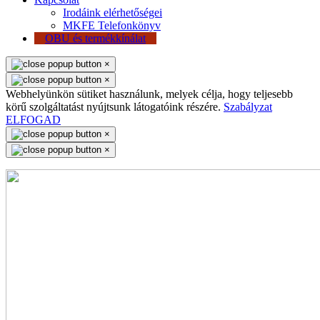
Irodáink elérhetőségei
MKFE Telefonkönyv
OBU és termékkínálat
×
×
Webhelyünkön sütiket használunk, melyek célja, hogy teljesebb
körű szolgáltatást nyújtsunk látogatóink részére.
Szabályzat
ELFOGAD
×
×