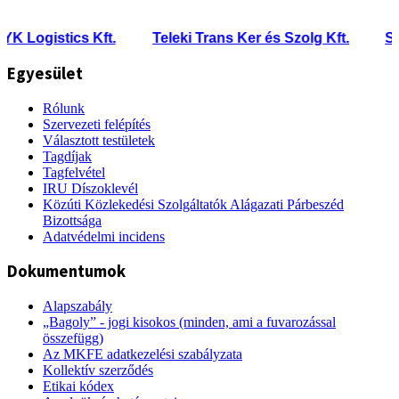
Logistics Kft.
Teleki Trans Ker és Szolg Kft.
Szeke
Egyesület
Rólunk
Szervezeti felépítés
Választott testületek
Tagdíjak
Tagfelvétel
IRU Díszoklevél
Közúti Közlekedési Szolgáltatók Alágazati Párbeszéd
Bizottsága
Adatvédelmi incidens
Dokumentumok
Alapszabály
„Bagoly” - jogi kisokos (minden, ami a fuvarozással
összefügg)
Az MKFE adatkezelési szabályzata
Kollektív szerződés
Etikai kódex