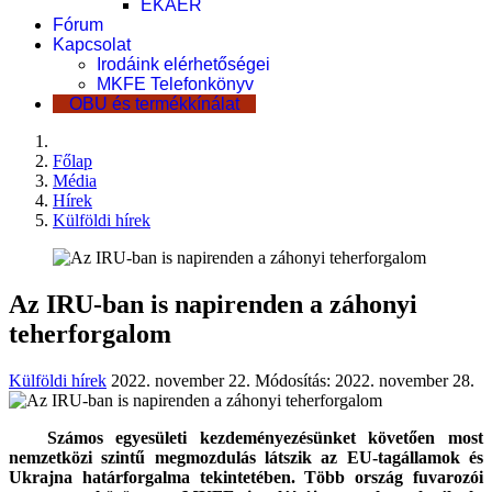
EKÁER
Fórum
Kapcsolat
Irodáink elérhetőségei
MKFE Telefonkönyv
OBU és termékkínálat
Főlap
Média
Hírek
Külföldi hírek
Az IRU-ban is napirenden a záhonyi
teherforgalom
Külföldi hírek
2022. november 22.
Módosítás: 2022. november 28.
Számos egyesületi kezdeményezésünket követően most
nemzetközi szintű megmozdulás látszik az EU-tagállamok és
Ukrajna határforgalma tekintetében. Több ország fuvarozói