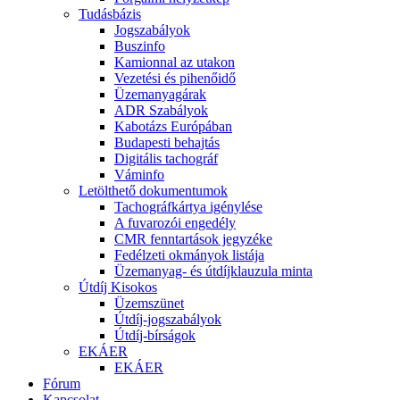
Tudásbázis
Jogszabályok
Buszinfo
Kamionnal az utakon
Vezetési és pihenőidő
Üzemanyagárak
ADR Szabályok
Kabotázs Európában
Budapesti behajtás
Digitális tachográf
Váminfo
Letölthető dokumentumok
Tachográfkártya igénylése
A fuvarozói engedély
CMR fenntartások jegyzéke
Fedélzeti okmányok listája
Üzemanyag- és útdíjklauzula minta
Útdíj Kisokos
Üzemszünet
Útdíj-jogszabályok
Útdíj-bírságok
EKÁER
EKÁER
Fórum
Kapcsolat