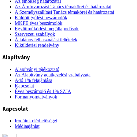
Az elnökség határozatai
Az Árufuvarozási Tanács témakörei és határozatai
A Személyszállítási Tanács témakörei és határozatai
Küldöttgyűlési beszámolók
MKFE éves beszámolók
Együttműködési megállapodások
Szervezeti szabályok
Általános felhasználási feltételek
Kiküldetési rendelvény
Alapítvány
Alapítványi tájékoztató
Az Alapítvány adatkezelési szabályzata
Adó 1% felajánlása
Kapcsolat
Éves beszámoló és 1% SZJA
Formanyomtatványok
Kapcsolat
Irodáink elérhetőségei
Médiaajánlat