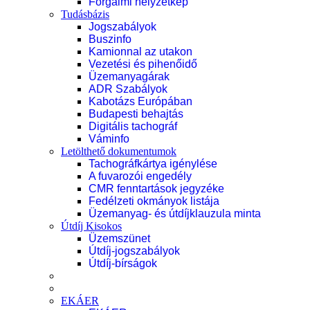
Forgalmi helyzetkép
Tudásbázis
Jogszabályok
Buszinfo
Kamionnal az utakon
Vezetési és pihenőidő
Üzemanyagárak
ADR Szabályok
Kabotázs Európában
Budapesti behajtás
Digitális tachográf
Váminfo
Letölthető dokumentumok
Tachográfkártya igénylése
A fuvarozói engedély
CMR fenntartások jegyzéke
Fedélzeti okmányok listája
Üzemanyag- és útdíjklauzula minta
Útdíj Kisokos
Üzemszünet
Útdíj-jogszabályok
Útdíj-bírságok
EKÁER