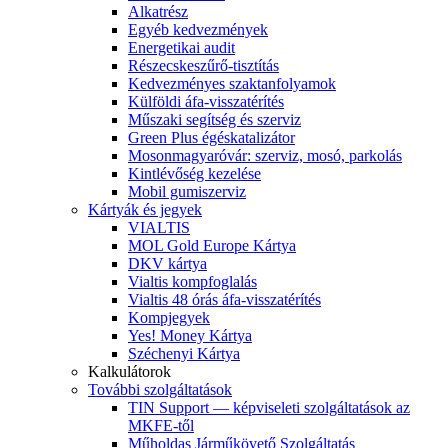
Alkatrész
Egyéb kedvezmények
Energetikai audit
Részecskeszűrő-tisztítás
Kedvezményes szaktanfolyamok
Külföldi áfa-visszatérítés
Műszaki segítség és szerviz
Green Plus égéskatalizátor
Mosonmagyaróvár: szerviz, mosó, parkolás
Kintlévőség kezelése
Mobil gumiszerviz
Kártyák és jegyek
VIALTIS
MOL Gold Europe Kártya
DKV kártya
Vialtis kompfoglalás
Vialtis 48 órás áfa-visszatérítés
Kompjegyek
Yes! Money Kártya
Széchenyi Kártya
Kalkulátorok
További szolgáltatások
TIN Support — képviseleti szolgáltatások az
MKFE-től
Műholdas Járműkövető Szolgáltatás