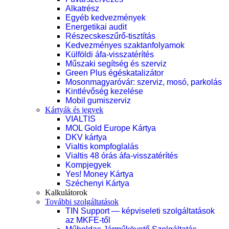
Alkatrész
Egyéb kedvezmények
Energetikai audit
Részecskeszűrő-tisztítás
Kedvezményes szaktanfolyamok
Külföldi áfa-visszatérítés
Műszaki segítség és szerviz
Green Plus égéskatalizátor
Mosonmagyaróvár: szerviz, mosó, parkolás
Kintlévőség kezelése
Mobil gumiszerviz
Kártyák és jegyek
VIALTIS
MOL Gold Europe Kártya
DKV kártya
Vialtis kompfoglalás
Vialtis 48 órás áfa-visszatérítés
Kompjegyek
Yes! Money Kártya
Széchenyi Kártya
Kalkulátorok
További szolgáltatások
TIN Support — képviseleti szolgáltatások
az MKFE-től