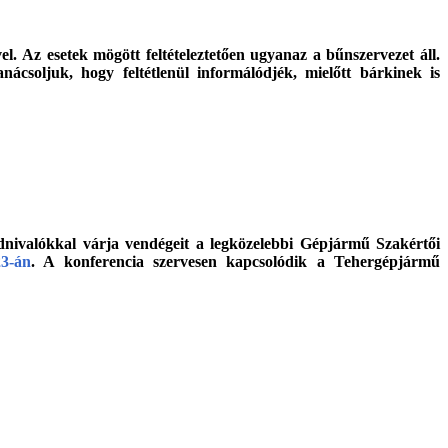
. Az esetek mögött feltételeztetően ugyanaz a bűnszervezet áll.
soljuk, hogy feltétlenül informálódjék, mielőtt bárkinek is
udnivalókkal várja vendégeit a legközelebbi Gépjármű Szakértői
23-án
. A konferencia szervesen kapcsolódik a Tehergépjármű