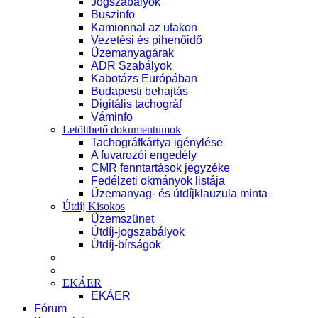
Jogszabályok
Buszinfo
Kamionnal az utakon
Vezetési és pihenőidő
Üzemanyagárak
ADR Szabályok
Kabotázs Európában
Budapesti behajtás
Digitális tachográf
Váminfo
Letölthető dokumentumok
Tachográfkártya igénylése
A fuvarozói engedély
CMR fenntartások jegyzéke
Fedélzeti okmányok listája
Üzemanyag- és útdíjklauzula minta
Útdíj Kisokos
Üzemszünet
Útdíj-jogszabályok
Útdíj-bírságok
EKÁER
EKÁER
Fórum