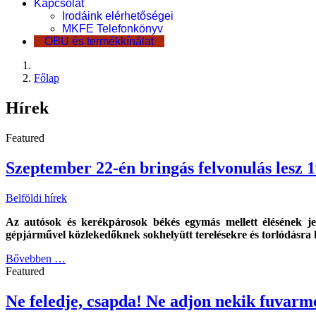
Kapcsolat
Irodáink elérhetőségei
MKFE Telefonkönyv
OBU és termékkínálat
Főlap
Hírek
Featured
Szeptember 22-én bringás felvonulás lesz 
Belföldi hírek
Az autósok és kerékpárosok békés egymás mellett élésének je
gépjárművel közlekedőknek sokhelyütt terelésekre és torlódásra k
Bővebben …
Featured
Ne feledje, csapda! Ne adjon nekik fuvarm