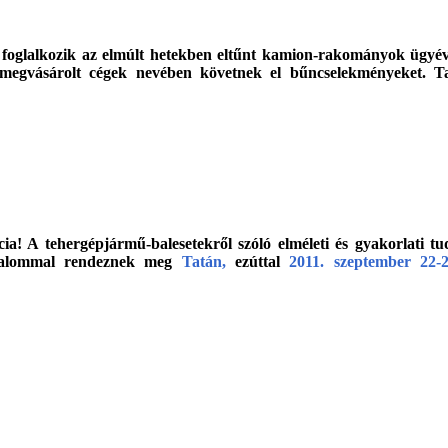
foglalkozik az elmúlt hetekben eltűnt kamion-rakományok ügyével
egvásárolt cégek nevében követnek el bűncselekményeket. Tanác
ia! A tehergépjármű-balesetekről szóló elméleti és gyakorlati t
lkalommal rendeznek meg
Tatán,
ezúttal
2011. szeptember 22-