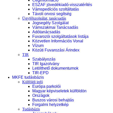
Céginformáció
ESZAF jövedékiadó-visszatérítés
Vámspedíciós szoltáltatás
Távoli orvosi segítség
Ügyfélszolgálat, tanácsadás
Jogsegély Szolgálat
Vámszakmai Tanácsadás
Adótanácsadás
Fuvarozói szolgáltatások listája
Közvetlen Információs Vonal
Vízum
Közúti Fuvarozási Árindex
TIR
Szabályozás
TIR Igazolvány
Letölthető dokumentumok
TIR-EPD
MKFE tudásbázis
Külföldi infó
Európa parkolói
Magyar képviseletek külföldön
Országok
Buszos városi behajtás
Forgalmi helyzetkép
Tudásbázis