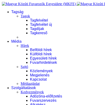
Tagság
Tagok
Tagfelvétel
Tagfelvétel új
Tagdíjak
Tagkereső
Média
Hírek
Belföldi hírek
Külföldi hírek
Egyesületi hírek
Fuvarhirdetések
Sajtó
Közlemények
Megjelenés
Kapcsolat
Médiaajánlat
Szolgáltatások
Kedvezmények
Adózóna-előfizetés
Fuvarszervezés
Alkatrész