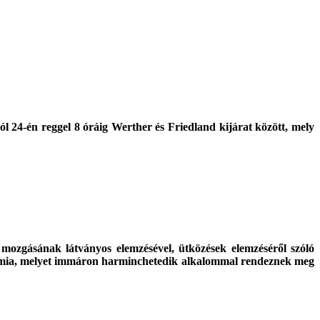
l 24-én reggel 8 óráig Werther és Friedland kijárat között, mely
 mozgásának látványos elemzésével, ütközések elemzéséről szóló
démia, melyet immáron harminchetedik alkalommal rendeznek meg