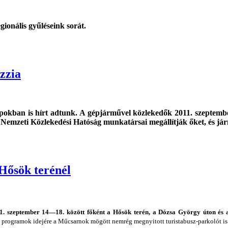
ionális gyűléseink sorát.
zzia
 napokban is hírt adtunk. A gépjárművel közlekedők 2011. szept
emzeti Közlekedési Hatóság munkatársai megállítják őket, és járm
Hősök terénél
1. szeptember 14—18. között főként a Hősök terén, a Dózsa György úton és a
a programok idejére a Műcsarnok mögött nemrég megnyitott turistabusz-parkolót is 