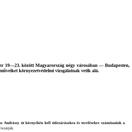
ember 19—23. között Magyarország négy városában — Budapesten,
űveiket környezetvédelmi vizsgálatnak vetik alá.
z Andrássy út környékén kell útlezárásokra és terelésekre számítaniuk a
lezárják.