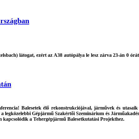
országban
ach) látogat, ezért az A38 autópálya le lesz zárva 23-án 0 órátó
atán
nferencia! Balesetek élő rekonstrukciójával, járművek és utasaik
geit a legközelebbi Gépjármű Szakértői Szeminárium és Járműaka
en kapcsolódik a Tehergépjármű Balesetkutatási Projekthez.