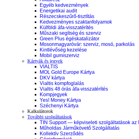
Egyéb kedvezmények
Energetikai audit
Részecskeszűrő-tisztítás
Kedvezményes szaktanfolyamok
Külföldi áfa-visszatérítés
Műszaki segítség és szerviz
Green Plus égéskatalizátor
Mosonmagyaróvár: szerviz, mosó, parkolás
Kintlévőség kezelése
Mobil gumiszerviz
Kártyák és jegyek
VIALTIS
MOL Gold Europe Kártya
DKV kártya
Vialtis kompfoglalás
Vialtis 48 órás áfa-visszatérítés
Kompjegyek
Yes! Money Kártya
Széchenyi Kártya
Kalkulátorok
További szolgáltatások
TIN Support — képviseleti szolgáltatások az
Műholdas Járműkövető Szolgáltatás
Kollektív Szerződés