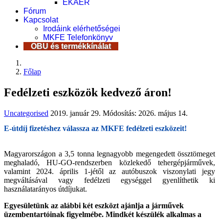
EKÁER
Fórum
Kapcsolat
Irodáink elérhetőségei
MKFE Telefonkönyv
OBU és termékkínálat
Főlap
Fedélzeti eszközök kedvező áron!
Uncategorised
2019. január 29.
Módosítás: 2026. május 14.
E-útdíj fizetéshez válassza az MKFE fedélzeti eszközeit!
Magyarországon a 3,5 tonna legnagyobb megengedett össztömeget
meghaladó, HU-GO-rendszerben közlekedő tehergépjárművek,
valamint 2024. április 1-jétől az autóbuszok viszonylati jegy
megváltásával vagy fedélzeti egységgel gyenlíthetik ki
használatarányos útdíjukat.
Egyesületünk az alábbi két eszközt ajánlja a járművek
üzembentartóinak figyelmébe. Mindkét készülék alkalmas a