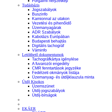
Forgalmi helyzetkép
Tudásbázis
Jogszabályok
Buszinfo
Kamionnal az utakon
Vezetési és pihenőidő
Üzemanyagárak
ADR Szabályok
Kabotázs Európában
Budapesti behajtás
Digitális tachográf
Váminfo
Letölthető dokumentumok
Tachográfkártya igénylése
A fuvarozói engedély
CMR fenntartások jegyzéke
Fedélzeti okmányok listája
Üzemanyag- és útdíjklauzula minta
Útdíj Kisokos
Üzemszünet
Útdíj-jogszabályok
Útdíj-bírságok
EKÁER