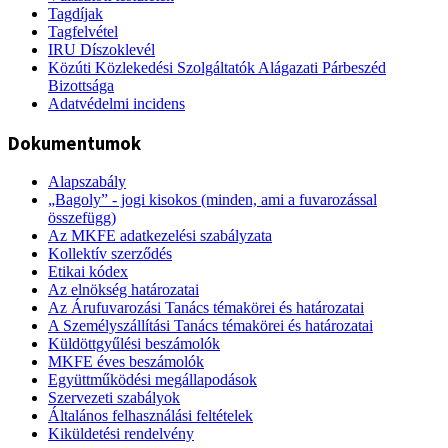
Tagdíjak
Tagfelvétel
IRU Díszoklevél
Közúti Közlekedési Szolgáltatók Alágazati Párbeszéd
Bizottsága
Adatvédelmi incidens
Dokumentumok
Alapszabály
„Bagoly” - jogi kisokos (minden, ami a fuvarozással
összefügg)
Az MKFE adatkezelési szabályzata
Kollektív szerződés
Etikai kódex
Az elnökség határozatai
Az Árufuvarozási Tanács témakörei és határozatai
A Személyszállítási Tanács témakörei és határozatai
Küldöttgyűlési beszámolók
MKFE éves beszámolók
Együttműködési megállapodások
Szervezeti szabályok
Általános felhasználási feltételek
Kiküldetési rendelvény