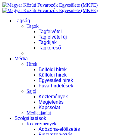
Tagság
Tagok
Tagfelvétel
Tagfelvétel új
Tagdíjak
Tagkereső
Média
Hírek
Belföldi hírek
Külföldi hírek
Egyesületi hírek
Fuvarhirdetések
Sajtó
Közlemények
Megjelenés
Kapcsolat
Médiaajánlat
Szolgáltatások
Kedvezmények
Adózóna-előfizetés
Fuvarszervezés