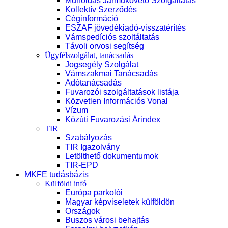
Műholdas Járműkövető Szolgáltatás
Kollektív Szerződés
Céginformáció
ESZAF jövedékiadó-visszatérítés
Vámspedíciós szoltáltatás
Távoli orvosi segítség
Ügyfélszolgálat, tanácsadás
Jogsegély Szolgálat
Vámszakmai Tanácsadás
Adótanácsadás
Fuvarozói szolgáltatások listája
Közvetlen Információs Vonal
Vízum
Közúti Fuvarozási Árindex
TIR
Szabályozás
TIR Igazolvány
Letölthető dokumentumok
TIR-EPD
MKFE tudásbázis
Külföldi infó
Európa parkolói
Magyar képviseletek külföldön
Országok
Buszos városi behajtás