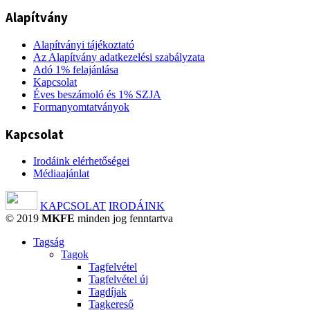
Alapítvány
Alapítványi tájékoztató
Az Alapítvány adatkezelési szabályzata
Adó 1% felajánlása
Kapcsolat
Éves beszámoló és 1% SZJA
Formanyomtatványok
Kapcsolat
Irodáink elérhetőségei
Médiaajánlat
KAPCSOLAT
IRODÁINK
© 2019
MKFE
minden jog fenntartva
Tagság
Tagok
Tagfelvétel
Tagfelvétel új
Tagdíjak
Tagkereső