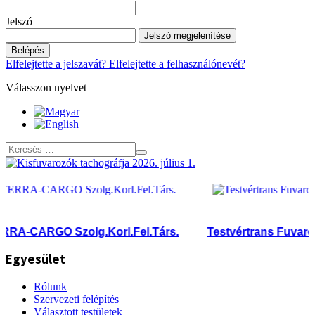
Jelszó
Jelszó megjelenítése
Belépés
Elfelejtette a jelszavát?
Elfelejtette a felhasználónevét?
Válasszon nyelvet
-CARGO Szolg.Korl.Fel.Társ.
Testvértrans Fuvarozó K
Egyesület
Rólunk
Szervezeti felépítés
Választott testületek