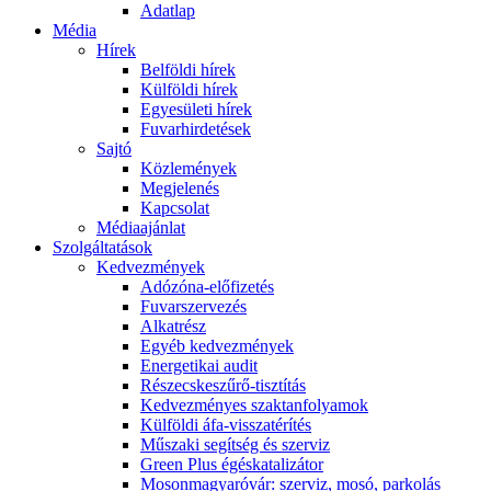
Adatlap
Média
Hírek
Belföldi hírek
Külföldi hírek
Egyesületi hírek
Fuvarhirdetések
Sajtó
Közlemények
Megjelenés
Kapcsolat
Médiaajánlat
Szolgáltatások
Kedvezmények
Adózóna-előfizetés
Fuvarszervezés
Alkatrész
Egyéb kedvezmények
Energetikai audit
Részecskeszűrő-tisztítás
Kedvezményes szaktanfolyamok
Külföldi áfa-visszatérítés
Műszaki segítség és szerviz
Green Plus égéskatalizátor
Mosonmagyaróvár: szerviz, mosó, parkolás