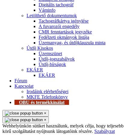
Digitális tachográf
Váminfo
Letölthető dokumentumok
Tachográfkártya igénylése
A fuvarozói engedély
CMR fenntartások jegyzéke
Fedélzeti okmányok listája
Üzemanyag- és útdíjklauzula minta
Útdíj Kisokos
Üzemszünet
Útdíj-jogszabályok
Útdíj-bírságok
EKÁER
EKÁER
Fórum
Kapcsolat
Irodáink elérhetőségei
MKFE Telefonkönyv
OBU és termékkínálat
×
×
Webhelyünkön sütiket használunk, melyek célja, hogy teljesebb
körű szolgáltatást nyújtsunk látogatóink részére.
Szabályzat