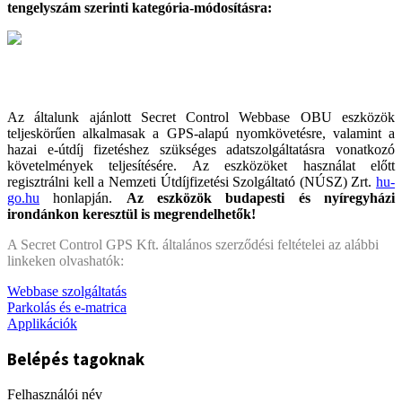
tengelyszám szerinti kategória-módosításra:
Az általunk ajánlott Secret Control Webbase OBU eszközök
teljeskörűen alkalmasak a GPS-alapú nyomkövetésre, valamint a
hazai e-útdíj fizetéshez szükséges adatszolgáltatásra vonatkozó
követelmények teljesítésére. Az eszközöket használat előtt
regisztrálni kell a Nemzeti Útdíjfizetési Szolgáltató (NÚSZ) Zrt.
hu-
go.hu
honlapján.
Az eszközök budapesti és nyíregyházi
irondánkon keresztül is megrendelhetők!
A Secret Control GPS Kft. általános szerződési feltételei az alábbi
linkeken olvashatók:
Webbase szolgáltatás
Parkolás és e-matrica
Applikációk
Belépés tagoknak
Felhasználói név