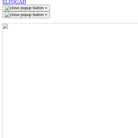
ELFOGAD
×
×