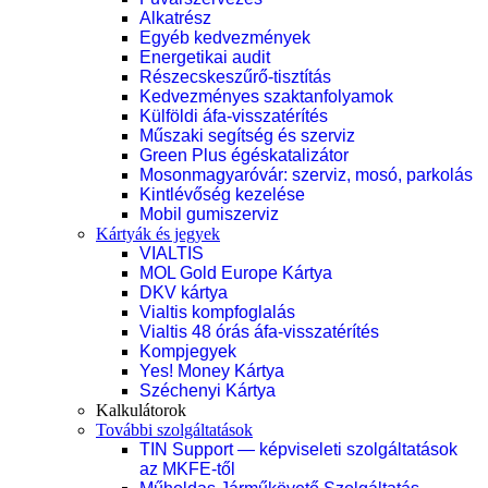
Alkatrész
Egyéb kedvezmények
Energetikai audit
Részecskeszűrő-tisztítás
Kedvezményes szaktanfolyamok
Külföldi áfa-visszatérítés
Műszaki segítség és szerviz
Green Plus égéskatalizátor
Mosonmagyaróvár: szerviz, mosó, parkolás
Kintlévőség kezelése
Mobil gumiszerviz
Kártyák és jegyek
VIALTIS
MOL Gold Europe Kártya
DKV kártya
Vialtis kompfoglalás
Vialtis 48 órás áfa-visszatérítés
Kompjegyek
Yes! Money Kártya
Széchenyi Kártya
Kalkulátorok
További szolgáltatások
TIN Support — képviseleti szolgáltatások
az MKFE-től