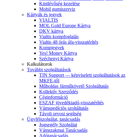
Kintlévőség kezelése
Mobil gumiszerviz
Kártyák és jegyek
VIALTIS
MOL Gold Europe Kártya
DKV kártya
Vialtis kompfoglalás
Vialtis 48 órás áfa-visszatérítés
Kompjegyek
Yes! Money Kártya
Széchenyi Kártya
Kalkulátorok
További szolgáltatások
TIN Support — képviseleti szolgáltatások az
MKFE-től
Műholdas Járműkövető Szolgáltatás
Kollektív Szerződés
Céginformáció
ESZAF jövedékiadó-visszatérítés
Vámspedíciós szoltáltatás
Távoli orvosi segítség
Ügyfélszolgálat, tanácsadás
Jogsegély Szolgálat
Vámszakmai Tanácsadás
Adótanácsadás