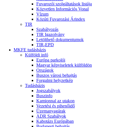
Fuvarozói szolgáltatások listája
Közvetlen Információs Vonal
Vízum
Közúti Fuvarozási Árindex
TIR
Szabályozás
TIR Igazolvány
Letölthető dokumentumok
TIR-EPD
MKFE tudásbázis
Külföldi infó
Európa parkolói
Magyar képviseletek külföldön
Országok
Buszos városi behajtás
Forgalmi helyzetkép
Tudásbázis
Jogszabályok
Buszinfo
Kamionnal az utakon
Vezetési és pihenőidő
Üzemanyagárak
ADR Szabályok
Kabotázs Európában
Budapesti behajtás