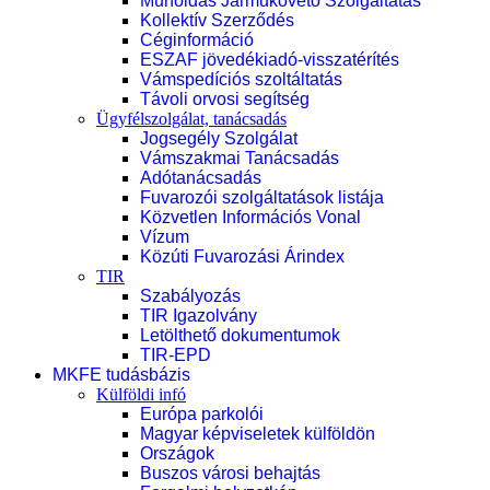
Műholdas Járműkövető Szolgáltatás
Kollektív Szerződés
Céginformáció
ESZAF jövedékiadó-visszatérítés
Vámspedíciós szoltáltatás
Távoli orvosi segítség
Ügyfélszolgálat, tanácsadás
Jogsegély Szolgálat
Vámszakmai Tanácsadás
Adótanácsadás
Fuvarozói szolgáltatások listája
Közvetlen Információs Vonal
Vízum
Közúti Fuvarozási Árindex
TIR
Szabályozás
TIR Igazolvány
Letölthető dokumentumok
TIR-EPD
MKFE tudásbázis
Külföldi infó
Európa parkolói
Magyar képviseletek külföldön
Országok
Buszos városi behajtás