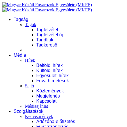
Tagság
Tagok
Tagfelvétel
Tagfelvétel új
Tagdíjak
Tagkereső
Média
Hírek
Belföldi hírek
Külföldi hírek
Egyesületi hírek
Fuvarhirdetések
Sajtó
Közlemények
Megjelenés
Kapcsolat
Médiaajánlat
Szolgáltatások
Kedvezmények
Adózóna-előfizetés
Fuvarszervezés