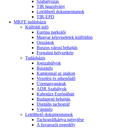
Szabályozás
TIR Igazolvány
Letölthető dokumentumok
TIR-EPD
MKFE tudásbázis
Külföldi infó
Európa parkolói
Magyar képviseletek külföldön
Országok
Buszos városi behajtás
Forgalmi helyzetkép
Tudásbázis
Jogszabályok
Buszinfo
Kamionnal az utakon
Vezetési és pihenőidő
Üzemanyagárak
ADR Szabályok
Kabotázs Európában
Budapesti behajtás
Digitális tachográf
Váminfo
Letölthető dokumentumok
Tachográfkártya igénylése
A fuvarozói engedély