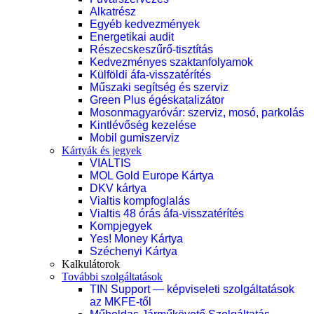
Alkatrész
Egyéb kedvezmények
Energetikai audit
Részecskeszűrő-tisztítás
Kedvezményes szaktanfolyamok
Külföldi áfa-visszatérítés
Műszaki segítség és szerviz
Green Plus égéskatalizátor
Mosonmagyaróvár: szerviz, mosó, parkolás
Kintlévőség kezelése
Mobil gumiszerviz
Kártyák és jegyek
VIALTIS
MOL Gold Europe Kártya
DKV kártya
Vialtis kompfoglalás
Vialtis 48 órás áfa-visszatérítés
Kompjegyek
Yes! Money Kártya
Széchenyi Kártya
Kalkulátorok
További szolgáltatások
TIN Support — képviseleti szolgáltatások
az MKFE-től