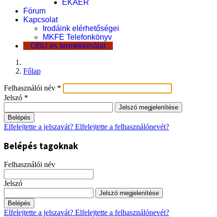
EKÁER
Fórum
Kapcsolat
Irodáink elérhetőségei
MKFE Telefonkönyv
OBU és termékkínálat
Főlap
Felhasználói név
*
Jelszó
*
Jelszó megjelenítése
Belépés
Elfelejtette a jelszavát?
Elfelejtette a felhasználónevét?
Belépés tagoknak
Felhasználói név
Jelszó
Jelszó megjelenítése
Belépés
Elfelejtette a jelszavát?
Elfelejtette a felhasználónevét?