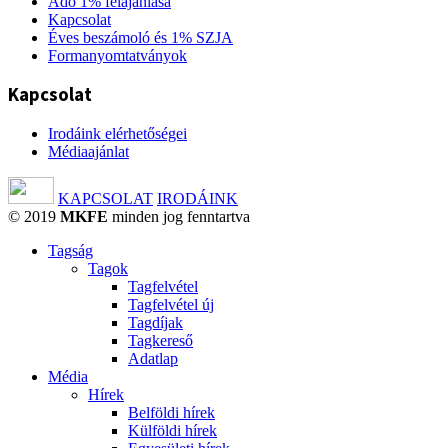
Adó 1% felajánlása
Kapcsolat
Éves beszámoló és 1% SZJA
Formanyomtatványok
Kapcsolat
Irodáink elérhetőségei
Médiaajánlat
KAPCSOLAT
IRODÁINK
© 2019
MKFE
minden jog fenntartva
Tagság
Tagok
Tagfelvétel
Tagfelvétel új
Tagdíjak
Tagkereső
Adatlap
Média
Hírek
Belföldi hírek
Külföldi hírek