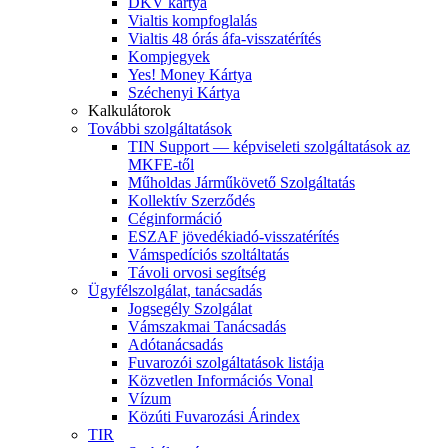
DKV kártya
Vialtis kompfoglalás
Vialtis 48 órás áfa-visszatérítés
Kompjegyek
Yes! Money Kártya
Széchenyi Kártya
Kalkulátorok
További szolgáltatások
TIN Support — képviseleti szolgáltatások az
MKFE-től
Műholdas Járműkövető Szolgáltatás
Kollektív Szerződés
Céginformáció
ESZAF jövedékiadó-visszatérítés
Vámspedíciós szoltáltatás
Távoli orvosi segítség
Ügyfélszolgálat, tanácsadás
Jogsegély Szolgálat
Vámszakmai Tanácsadás
Adótanácsadás
Fuvarozói szolgáltatások listája
Közvetlen Információs Vonal
Vízum
Közúti Fuvarozási Árindex
TIR