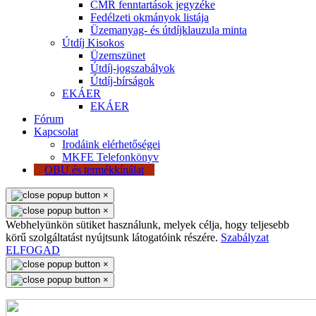
CMR fenntartások jegyzéke
Fedélzeti okmányok listája
Üzemanyag- és útdíjklauzula minta
Útdíj Kisokos
Üzemszünet
Útdíj-jogszabályok
Útdíj-bírságok
EKÁER
EKÁER
Fórum
Kapcsolat
Irodáink elérhetőségei
MKFE Telefonkönyv
OBU és termékkínálat
×
×
Webhelyünkön sütiket használunk, melyek célja, hogy teljesebb
körű szolgáltatást nyújtsunk látogatóink részére.
Szabályzat
ELFOGAD
×
×