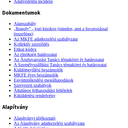
Adatvédelmi incidens
Dokumentumok
Alapszabály
„Bagoly” - jogi kisokos (minden, ami a fuvarozással
összefügg)
Az MKFE adatkezelési szabályzata
Kollektív szerződés
Etikai kódex
Az elnökség határozatai
Az Árufuvarozási Tanács témakörei és határozatai
A Személyszállítási Tanács témakörei és határozatai
Küldöttgyűlési beszámolók
MKFE éves beszámolók
Együttműködési megállapodások
Szervezeti szabályok
Általános felhasználási feltételek
Kiküldetési rendelvény
Alapítvány
Alapítványi tájékoztató
Az Alapítvány adatkezelési szabályzata