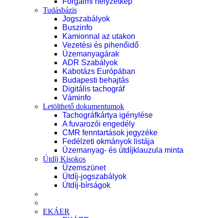
Forgalmi helyzetkép
Tudásbázis
Jogszabályok
Buszinfo
Kamionnal az utakon
Vezetési és pihenőidő
Üzemanyagárak
ADR Szabályok
Kabotázs Európában
Budapesti behajtás
Digitális tachográf
Váminfo
Letölthető dokumentumok
Tachográfkártya igénylése
A fuvarozói engedély
CMR fenntartások jegyzéke
Fedélzeti okmányok listája
Üzemanyag- és útdíjklauzula minta
Útdíj Kisokos
Üzemszünet
Útdíj-jogszabályok
Útdíj-bírságok
EKÁER