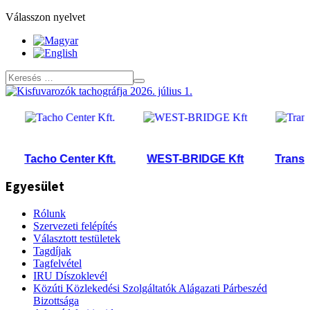
Válasszon nyelvet
Tacho Center Kft.
WEST-BRIDGE Kft
Transvinn
Egyesület
Rólunk
Szervezeti felépítés
Választott testületek
Tagdíjak
Tagfelvétel
IRU Díszoklevél
Közúti Közlekedési Szolgáltatók Alágazati Párbeszéd
Bizottsága