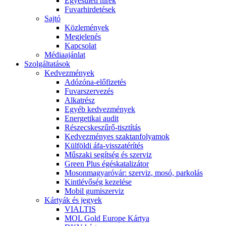
Egyesületi hírek
Fuvarhirdetések
Sajtó
Közlemények
Megjelenés
Kapcsolat
Médiaajánlat
Szolgáltatások
Kedvezmények
Adózóna-előfizetés
Fuvarszervezés
Alkatrész
Egyéb kedvezmények
Energetikai audit
Részecskeszűrő-tisztítás
Kedvezményes szaktanfolyamok
Külföldi áfa-visszatérítés
Műszaki segítség és szerviz
Green Plus égéskatalizátor
Mosonmagyaróvár: szerviz, mosó, parkolás
Kintlévőség kezelése
Mobil gumiszerviz
Kártyák és jegyek
VIALTIS
MOL Gold Europe Kártya