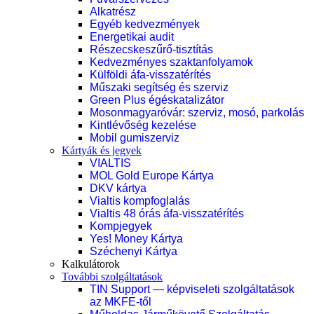
Alkatrész
Egyéb kedvezmények
Energetikai audit
Részecskeszűrő-tisztítás
Kedvezményes szaktanfolyamok
Külföldi áfa-visszatérítés
Műszaki segítség és szerviz
Green Plus égéskatalizátor
Mosonmagyaróvár: szerviz, mosó, parkolás
Kintlévőség kezelése
Mobil gumiszerviz
Kártyák és jegyek
VIALTIS
MOL Gold Europe Kártya
DKV kártya
Vialtis kompfoglalás
Vialtis 48 órás áfa-visszatérítés
Kompjegyek
Yes! Money Kártya
Széchenyi Kártya
Kalkulátorok
További szolgáltatások
TIN Support — képviseleti szolgáltatások
az MKFE-től