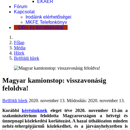
EKÁER
Fórum
Kapcsolat
Irodáink elérhetőségei
MKFE Telefonkönyv
OBU és termékkínálat
Főlap
Média
Hírek
Belföldi hírek
Magyar kamionstop: visszavonásig
feloldva!
Belföldi hírek
2020. november 13.
Módosítás: 2020. november 13.
Korábbi
kérésünknek
eleget téve 2020. november 13-án a
szakminisztérium feloldotta Magyarországon a hétvégi és
ünnepnapi közlekedési korlátozást. A hazai úthálózaton minden
nehéz-tehergépjármű közlekedhet, és a járványhelyzetben is