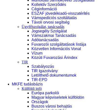
Műholdas Járműkövető Szolgáltatás
Kollektív Szerződés
Céginformáció
ESZAF jövedékiadó-visszatérítés
Vámspedíciós szoltáltatás
Távoli orvosi segítség
Ügyfélszolgálat, tanácsadás
Jogsegély Szolgálat
Vámszakmai Tanácsadás
Adótanácsadás
Fuvarozói szolgáltatások listája
Közvetlen Információs Vonal
Vízum
Közúti Fuvarozási Árindex
TIR
Szabályozás
TIR Igazolvány
Letölthető dokumentumok
TIR-EPD
MKFE tudásbázis
Külföldi infó
Európa parkolói
Magyar képviseletek külföldön
Országok
Buszos városi behajtás