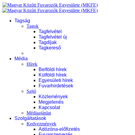
Tagság
Tagok
Tagfelvétel
Tagfelvétel új
Tagdíjak
Tagkereső
Média
Hírek
Belföldi hírek
Külföldi hírek
Egyesületi hírek
Fuvarhirdetések
Sajtó
Közlemények
Megjelenés
Kapcsolat
Médiaajánlat
Szolgáltatások
Kedvezmények
Adózóna-előfizetés
Fuvarszervezés