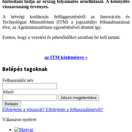
biztosítani tudja az ország folyamatos áruellátását. A könnyítés
visszavonásig érvényes.
A hétvégi korlátozás felfüggesztéséről az Innovációs és
Technológiai Minisztérium (ITM) a jogszabályi felhatalmazással
élve, az Agrárminisztérium egyetértésével döntött így.
Fontos, hogy a vezetési és pihenőidőket azonban be kell tartani.
az ITM közleménye »
Belépés tagoknak
Felhasználói név
Jelszó
Jelszó megjelenítése
Belépés
Elfelejtette a jelszavát?
Elfelejtette a felhasználónevét?
Válasszon nyelvet