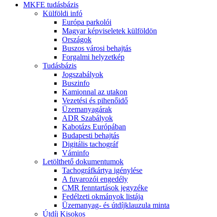
MKFE tudásbázis
Külföldi infó
Európa parkolói
Magyar képviseletek külföldön
Országok
Buszos városi behajtás
Forgalmi helyzetkép
Tudásbázis
Jogszabályok
Buszinfo
Kamionnal az utakon
Vezetési és pihenőidő
Üzemanyagárak
ADR Szabályok
Kabotázs Európában
Budapesti behajtás
Digitális tachográf
Váminfo
Letölthető dokumentumok
Tachográfkártya igénylése
A fuvarozói engedély
CMR fenntartások jegyzéke
Fedélzeti okmányok listája
Üzemanyag- és útdíjklauzula minta
Útdíj Kisokos