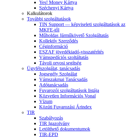
Yes! Money Kártya
Széchenyi Kártya
Kalkulátorok
További szolgáltatások
TIN Support — képviseleti szolgáltatások az
MKFE-től
Műholdas Járműkövető Szolgáltatás
Kollektív Szerződés
Céginformáció
ESZAF jövedékiadó-visszatérítés
Vámspedíciós szoltáltatás
Távoli orvosi segítség
Ügyfélszolgálat, tanácsadás
Jogsegély Szolgálat
Vámszakmai Tanácsadás
Adótanácsadás
Fuvarozói szolgáltatások listája
Közvetlen Információs Vonal
Vízum
Közúti Fuvarozási Árindex
TIR
Szabályozás
TIR Igazolvány
Letölthető dokumentumok
TIR-EPD