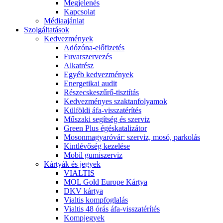
Megjelenés
Kapcsolat
Médiaajánlat
Szolgáltatások
Kedvezmények
Adózóna-előfizetés
Fuvarszervezés
Alkatrész
Egyéb kedvezmények
Energetikai audit
Részecskeszűrő-tisztítás
Kedvezményes szaktanfolyamok
Külföldi áfa-visszatérítés
Műszaki segítség és szerviz
Green Plus égéskatalizátor
Mosonmagyaróvár: szerviz, mosó, parkolás
Kintlévőség kezelése
Mobil gumiszerviz
Kártyák és jegyek
VIALTIS
MOL Gold Europe Kártya
DKV kártya
Vialtis kompfoglalás
Vialtis 48 órás áfa-visszatérítés
Kompjegyek