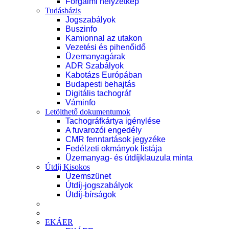
Forgalmi helyzetkép
Tudásbázis
Jogszabályok
Buszinfo
Kamionnal az utakon
Vezetési és pihenőidő
Üzemanyagárak
ADR Szabályok
Kabotázs Európában
Budapesti behajtás
Digitális tachográf
Váminfo
Letölthető dokumentumok
Tachográfkártya igénylése
A fuvarozói engedély
CMR fenntartások jegyzéke
Fedélzeti okmányok listája
Üzemanyag- és útdíjklauzula minta
Útdíj Kisokos
Üzemszünet
Útdíj-jogszabályok
Útdíj-bírságok
EKÁER