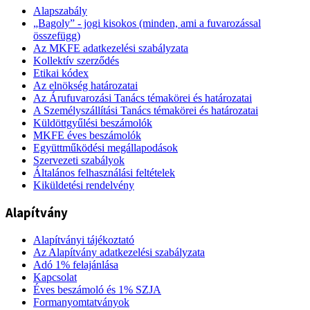
Alapszabály
„Bagoly” - jogi kisokos (minden, ami a fuvarozással
összefügg)
Az MKFE adatkezelési szabályzata
Kollektív szerződés
Etikai kódex
Az elnökség határozatai
Az Árufuvarozási Tanács témakörei és határozatai
A Személyszállítási Tanács témakörei és határozatai
Küldöttgyűlési beszámolók
MKFE éves beszámolók
Együttműködési megállapodások
Szervezeti szabályok
Általános felhasználási feltételek
Kiküldetési rendelvény
Alapítvány
Alapítványi tájékoztató
Az Alapítvány adatkezelési szabályzata
Adó 1% felajánlása
Kapcsolat
Éves beszámoló és 1% SZJA
Formanyomtatványok