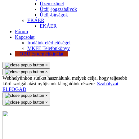
Üzemszünet
Útdíj-jogszabályok
Útdíj-bírságok
EKÁER
EKÁER
Fórum
Kapcsolat
Irodáink elérhetőségei
MKFE Telefonkönyv
OBU és termékkínálat
×
×
Webhelyünkön sütiket használunk, melyek célja, hogy teljesebb
körű szolgáltatást nyújtsunk látogatóink részére.
Szabályzat
ELFOGAD
×
×