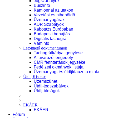
Jogszabályok
Buszinfo
Kamionnal az utakon
Vezetési és pihenőidő
Üzemanyagárak
ADR Szabályok
Kabotázs Európában
Budapesti behajtás
Digitális tachográf
Váminfo
Letölthető dokumentumok
Tachográfkártya igénylése
A fuvarozói engedély
CMR fenntartások jegyzéke
Fedélzeti okmányok listája
Üzemanyag- és útdíjklauzula minta
Útdíj Kisokos
Üzemszünet
Útdíj-jogszabályok
Útdíj-bírságok
EKÁER
EKÁER
Fórum