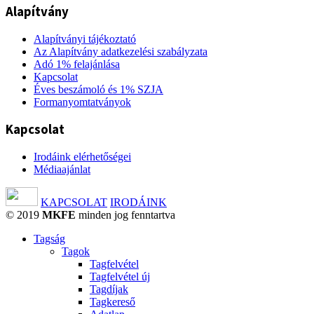
Alapítvány
Alapítványi tájékoztató
Az Alapítvány adatkezelési szabályzata
Adó 1% felajánlása
Kapcsolat
Éves beszámoló és 1% SZJA
Formanyomtatványok
Kapcsolat
Irodáink elérhetőségei
Médiaajánlat
KAPCSOLAT
IRODÁINK
© 2019
MKFE
minden jog fenntartva
Tagság
Tagok
Tagfelvétel
Tagfelvétel új
Tagdíjak
Tagkereső