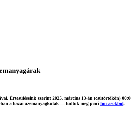
üzemanyagárak
al. Értesüléseink szerint 2025. március 13-án (csütörtökön) 00:
csóbban a hazai üzemanyagkutak — tudtuk meg piaci
forrásokból
.