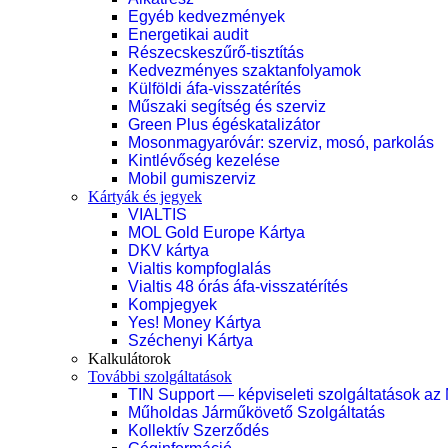
Egyéb kedvezmények
Energetikai audit
Részecskeszűrő-tisztítás
Kedvezményes szaktanfolyamok
Külföldi áfa-visszatérítés
Műszaki segítség és szerviz
Green Plus égéskatalizátor
Mosonmagyaróvár: szerviz, mosó, parkolás
Kintlévőség kezelése
Mobil gumiszerviz
Kártyák és jegyek
VIALTIS
MOL Gold Europe Kártya
DKV kártya
Vialtis kompfoglalás
Vialtis 48 órás áfa-visszatérítés
Kompjegyek
Yes! Money Kártya
Széchenyi Kártya
Kalkulátorok
További szolgáltatások
TIN Support — képviseleti szolgáltatások az
Műholdas Járműkövető Szolgáltatás
Kollektív Szerződés