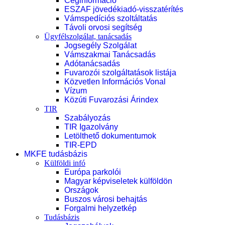
Céginformáció
ESZAF jövedékiadó-visszatérítés
Vámspedíciós szoltáltatás
Távoli orvosi segítség
Ügyfélszolgálat, tanácsadás
Jogsegély Szolgálat
Vámszakmai Tanácsadás
Adótanácsadás
Fuvarozói szolgáltatások listája
Közvetlen Információs Vonal
Vízum
Közúti Fuvarozási Árindex
TIR
Szabályozás
TIR Igazolvány
Letölthető dokumentumok
TIR-EPD
MKFE tudásbázis
Külföldi infó
Európa parkolói
Magyar képviseletek külföldön
Országok
Buszos városi behajtás
Forgalmi helyzetkép
Tudásbázis