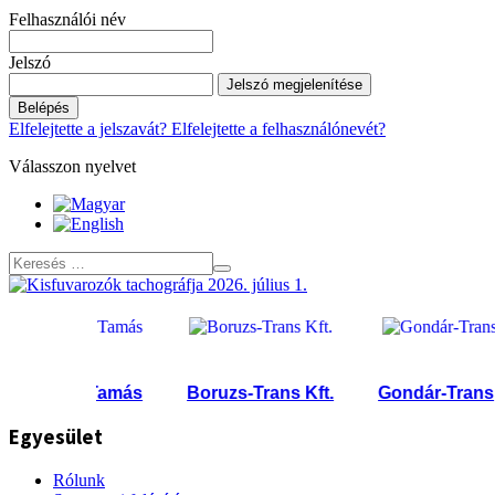
Felhasználói név
Jelszó
Jelszó megjelenítése
Belépés
Elfelejtette a jelszavát?
Elfelejtette a felhasználónevét?
Válasszon nyelvet
zalkai Tamás
Boruzs-Trans Kft.
Gondár-Transport 
Egyesület
Rólunk