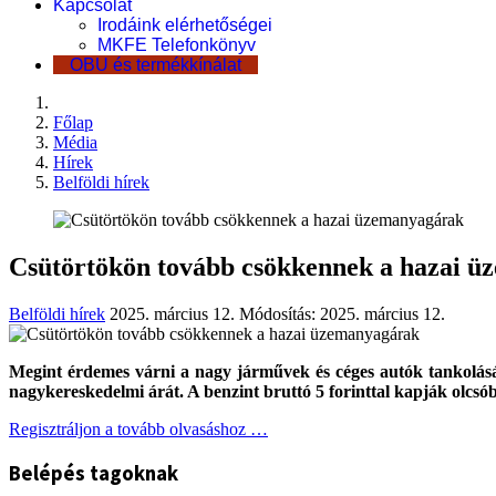
Kapcsolat
Irodáink elérhetőségei
MKFE Telefonkönyv
OBU és termékkínálat
Főlap
Média
Hírek
Belföldi hírek
Csütörtökön tovább csökkennek a hazai 
Belföldi hírek
2025. március 12.
Módosítás: 2025. március 12.
Megint érdemes várni a nagy járművek és céges autók tankolásáv
nagykereskedelmi árát. A benzint bruttó 5 forinttal kapják ol
Regisztráljon a tovább olvasáshoz …
Belépés tagoknak