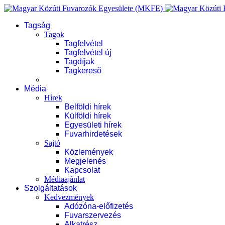
Tagság
Tagok
Tagfelvétel
Tagfelvétel új
Tagdíjak
Tagkereső
Média
Hírek
Belföldi hírek
Külföldi hírek
Egyesületi hírek
Fuvarhirdetések
Sajtó
Közlemények
Megjelenés
Kapcsolat
Médiaajánlat
Szolgáltatások
Kedvezmények
Adózóna-előfizetés
Fuvarszervezés
Alkatrész