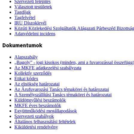
Szervezeti felépítés
Választott testületek
Tagdíjak
Tagfelvétel
IRU Díszoklevél
Közúti Közlekedési Szolgáltatók Alágazati Párbeszéd Bizottsá
Adatvédelmi incidens
Dokumentumok
Alapszabály
„Bagoly” - jogi kisokos (minden, ami a fuvarozással összefügg
Az MKFE adatkezelési szabályzata
Kollektív szerződés
Etikai kódex
Az elnökség határozatai
Az Árufuvarozási Tanács témakörei és határozatai
A Személyszállítási Tanács témakörei és határozatai
Küldöttgyűlési beszámolók
MKFE éves beszámolók
Együttműködési megállapodások
Szervezeti szabályok
Általános felhasználási feltételek
Kiküldetési rendelvény