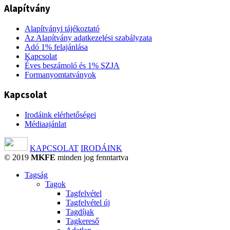
Alapítvány
Alapítványi tájékoztató
Az Alapítvány adatkezelési szabályzata
Adó 1% felajánlása
Kapcsolat
Éves beszámoló és 1% SZJA
Formanyomtatványok
Kapcsolat
Irodáink elérhetőségei
Médiaajánlat
KAPCSOLAT
IRODÁINK
© 2019
MKFE
minden jog fenntartva
Tagság
Tagok
Tagfelvétel
Tagfelvétel új
Tagdíjak
Tagkereső