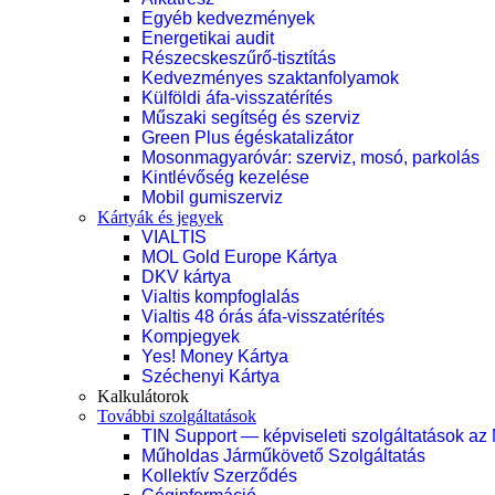
Egyéb kedvezmények
Energetikai audit
Részecskeszűrő-tisztítás
Kedvezményes szaktanfolyamok
Külföldi áfa-visszatérítés
Műszaki segítség és szerviz
Green Plus égéskatalizátor
Mosonmagyaróvár: szerviz, mosó, parkolás
Kintlévőség kezelése
Mobil gumiszerviz
Kártyák és jegyek
VIALTIS
MOL Gold Europe Kártya
DKV kártya
Vialtis kompfoglalás
Vialtis 48 órás áfa-visszatérítés
Kompjegyek
Yes! Money Kártya
Széchenyi Kártya
Kalkulátorok
További szolgáltatások
TIN Support — képviseleti szolgáltatások az
Műholdas Járműkövető Szolgáltatás
Kollektív Szerződés