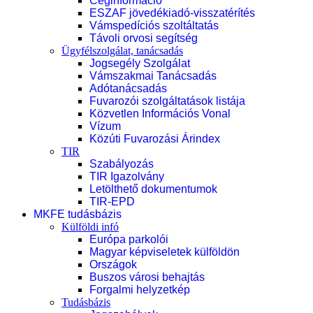
Céginformáció
ESZAF jövedékiadó-visszatérítés
Vámspedíciós szoltáltatás
Távoli orvosi segítség
Ügyfélszolgálat, tanácsadás
Jogsegély Szolgálat
Vámszakmai Tanácsadás
Adótanácsadás
Fuvarozói szolgáltatások listája
Közvetlen Információs Vonal
Vízum
Közúti Fuvarozási Árindex
TIR
Szabályozás
TIR Igazolvány
Letölthető dokumentumok
TIR-EPD
MKFE tudásbázis
Külföldi infó
Európa parkolói
Magyar képviseletek külföldön
Országok
Buszos városi behajtás
Forgalmi helyzetkép
Tudásbázis