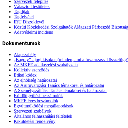
Szervezeti felépítés
Választott testületek
Tagdíjak
Tagfelvétel
IRU Díszoklevél
Közúti Közlekedési Szolgáltatók Alágazati Párbeszéd Bizottsá
Adatvédelmi incidens
Dokumentumok
Alapszabály
„Bagoly” - jogi kisokos (minden, ami a fuvarozással összefügg
Az MKFE adatkezelési szabályzata
Kollektív szerződés
Etikai kódex
Az elnökség határozatai
Az Árufuvarozási Tanács témakörei és határozatai
A Személyszállítási Tanács témakörei és határozatai
Küldöttgyűlési beszámolók
MKFE éves beszámolók
Együttműködési megállapodások
Szervezeti szabályok
Általános felhasználási feltételek
Kiküldetési rendelvény