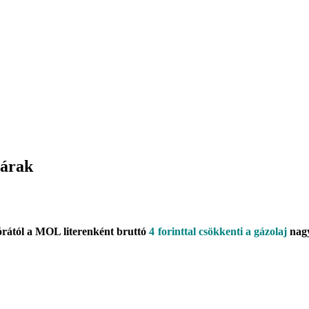
gárak
órától a MOL literenként bruttó
4 forinttal csökkenti a gázolaj
nagy