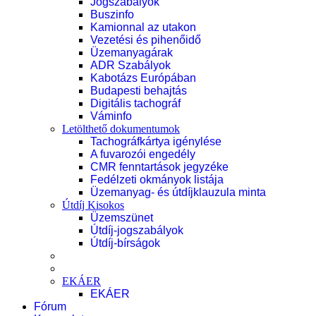
Jogszabályok
Buszinfo
Kamionnal az utakon
Vezetési és pihenőidő
Üzemanyagárak
ADR Szabályok
Kabotázs Európában
Budapesti behajtás
Digitális tachográf
Váminfo
Letölthető dokumentumok
Tachográfkártya igénylése
A fuvarozói engedély
CMR fenntartások jegyzéke
Fedélzeti okmányok listája
Üzemanyag- és útdíjklauzula minta
Útdíj Kisokos
Üzemszünet
Útdíj-jogszabályok
Útdíj-bírságok
EKÁER
EKÁER
Fórum