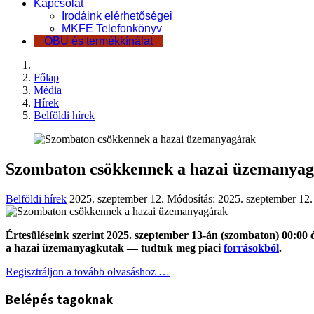
Kapcsolat
Irodáink elérhetőségei
MKFE Telefonkönyv
OBU és termékkínálat
Főlap
Média
Hírek
Belföldi hírek
Szombaton csökkennek a hazai üzemanya
Belföldi hírek
2025. szeptember 12.
Módosítás: 2025. szeptember 12.
Értesüléseink szerint 2025. szeptember 13-án (szombaton) 00:00 
a hazai üzemanyagkutak — tudtuk meg piaci
forrásokból
.
Regisztráljon a tovább olvasáshoz …
Belépés tagoknak