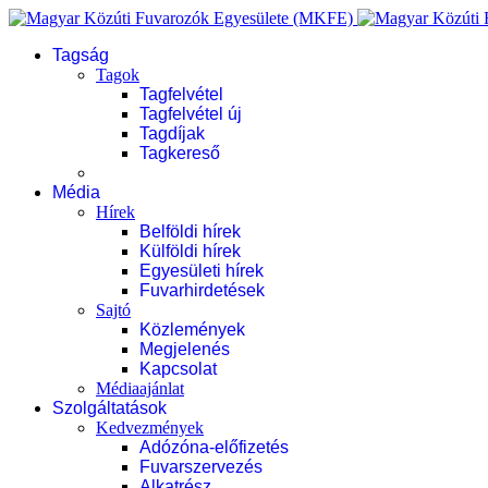
Tagság
Tagok
Tagfelvétel
Tagfelvétel új
Tagdíjak
Tagkereső
Média
Hírek
Belföldi hírek
Külföldi hírek
Egyesületi hírek
Fuvarhirdetések
Sajtó
Közlemények
Megjelenés
Kapcsolat
Médiaajánlat
Szolgáltatások
Kedvezmények
Adózóna-előfizetés
Fuvarszervezés
Alkatrész