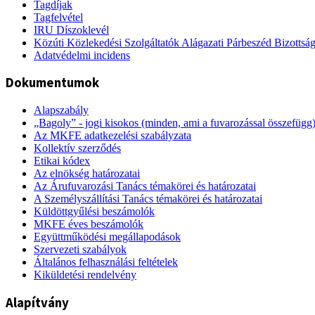
Tagdíjak
Tagfelvétel
IRU Díszoklevél
Közúti Közlekedési Szolgáltatók Alágazati Párbeszéd Bizottsá
Adatvédelmi incidens
Dokumentumok
Alapszabály
„Bagoly” - jogi kisokos (minden, ami a fuvarozással összefügg
Az MKFE adatkezelési szabályzata
Kollektív szerződés
Etikai kódex
Az elnökség határozatai
Az Árufuvarozási Tanács témakörei és határozatai
A Személyszállítási Tanács témakörei és határozatai
Küldöttgyűlési beszámolók
MKFE éves beszámolók
Együttműködési megállapodások
Szervezeti szabályok
Általános felhasználási feltételek
Kiküldetési rendelvény
Alapítvány