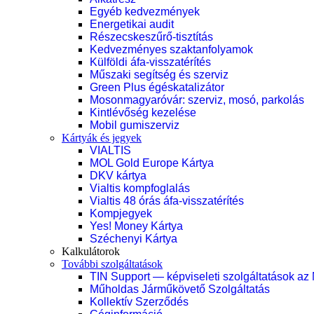
Egyéb kedvezmények
Energetikai audit
Részecskeszűrő-tisztítás
Kedvezményes szaktanfolyamok
Külföldi áfa-visszatérítés
Műszaki segítség és szerviz
Green Plus égéskatalizátor
Mosonmagyaróvár: szerviz, mosó, parkolás
Kintlévőség kezelése
Mobil gumiszerviz
Kártyák és jegyek
VIALTIS
MOL Gold Europe Kártya
DKV kártya
Vialtis kompfoglalás
Vialtis 48 órás áfa-visszatérítés
Kompjegyek
Yes! Money Kártya
Széchenyi Kártya
Kalkulátorok
További szolgáltatások
TIN Support — képviseleti szolgáltatások az
Műholdas Járműkövető Szolgáltatás
Kollektív Szerződés