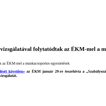
ülvizsgálatával folytatódtak az ÉKM-mel a 
lését követően»
az ÉKM január 29-re összehívta a „Szabályozási
izsgálatát.