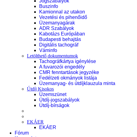
Jogszabályok
Buszinfo
Kamionnal az utakon
Vezetési és pihenőidő
Üzemanyagárak
ADR Szabályok
Kabotázs Európában
Budapesti behajtás
Digitális tachográf
Váminfo
Letölthető dokumentumok
Tachográfkártya igénylése
A fuvarozói engedély
CMR fenntartások jegyzéke
Fedélzeti okmányok listája
Üzemanyag- és útdíjklauzula minta
Útdíj Kisokos
Üzemszünet
Útdíj-jogszabályok
Útdíj-bírságok
EKÁER
EKÁER
Fórum