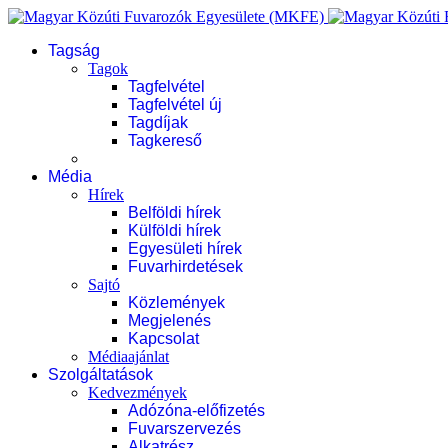
Tagság
Tagok
Tagfelvétel
Tagfelvétel új
Tagdíjak
Tagkereső
Média
Hírek
Belföldi hírek
Külföldi hírek
Egyesületi hírek
Fuvarhirdetések
Sajtó
Közlemények
Megjelenés
Kapcsolat
Médiaajánlat
Szolgáltatások
Kedvezmények
Adózóna-előfizetés
Fuvarszervezés
Alkatrész