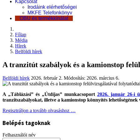
Kapcsolat
Irodáink elérhetőségei
MKFE Telefonkönyv
OBU és termékkínálat
Főlap
Média
Hírek
Belföldi hírek
A tranzitút szabályok és a kamionstop fel
Belföldi hírek
2026. február 2.
Módosítás: 2026. március 6.
A „Táblázási” és „Útdíjas” munkacsoport
2026. január 26-i ü
tranzitszabályokat, illetve a kamionstop könnyítés lehetőségének v
Regisztráljon a tovább olvasáshoz …
Belépés tagoknak
Felhasználói név