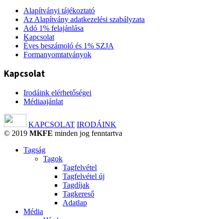
Alapítványi tájékoztató
Az Alapítvány adatkezelési szabályzata
Adó 1% felajánlása
Kapcsolat
Éves beszámoló és 1% SZJA
Formanyomtatványok
Kapcsolat
Irodáink elérhetőségei
Médiaajánlat
KAPCSOLAT
IRODÁINK
© 2019
MKFE
minden jog fenntartva
Tagság
Tagok
Tagfelvétel
Tagfelvétel új
Tagdíjak
Tagkereső
Adatlap
Média