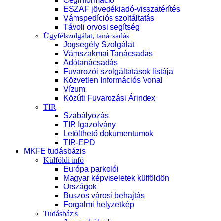
Céginformáció
ESZAF jövedékiadó-visszatérítés
Vámspedíciós szoltáltatás
Távoli orvosi segítség
Ügyfélszolgálat, tanácsadás
Jogsegély Szolgálat
Vámszakmai Tanácsadás
Adótanácsadás
Fuvarozói szolgáltatások listája
Közvetlen Információs Vonal
Vízum
Közúti Fuvarozási Árindex
TIR
Szabályozás
TIR Igazolvány
Letölthető dokumentumok
TIR-EPD
MKFE tudásbázis
Külföldi infó
Európa parkolói
Magyar képviseletek külföldön
Országok
Buszos városi behajtás
Forgalmi helyzetkép
Tudásbázis