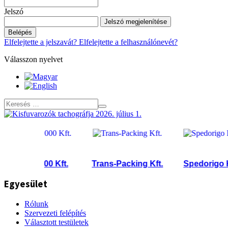
Jelszó
Jelszó megjelenítése
Belépés
Elfelejtette a jelszavát?
Elfelejtette a felhasználónevét?
Válasszon nyelvet
INIT 2000 Kft.
Trans-Packing Kft.
Spedorigo Kft.
Egyesület
Rólunk
Szervezeti felépítés
Választott testületek