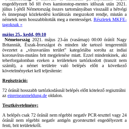
engedélyezett bő fél éves kamionstop-mentes időszak után 2021.
július 1-jétől Németország összes tartományában visszaáll a hétvégi
és ünnepnapi közlekedési korlátozás megszokott rendje, miután a
németek nem hosszabbították meg a mentességet.
Részletek MKFE-
tagoknak »
május 25., kedd, 09:10
Németország
2021. május 23-án (vasárnap) 00:00 órától Nagy
Britanniát, Észak-Írországot és minden ide tartozó tengerentúli
övezetet a „vírusvariáns terület” kategóriába sorolta az indiai
koronavírus-mutáns brit megjelenése miatt. Ezzel mindenkinek, aki
teherforgalomban ezeken a területeken tartózkodott (tranzit nem
számít), a német területre való belépés előtt a következő
követelményeket kell teljesítenie:
Regisztráció:
72 óránál hosszabb tartózkodásnál belépés előtt kötelező regisztrálni
az
einreiseanmeldung.de
oldalon.
Tesztkövetelmény:
A belépés csak 72 óránál nem régebbi negatív PCR-teszttel vagy 24
óránál nem régebbi negatív antigén gyorsteszttel engedélyezett a
fenti, brit területekről.