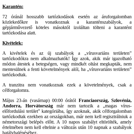
Karantén:
72 óránál hosszabb tartózkodások esetén az áruforgalomban
közlekedőkre is vonatkoznak a karanténszabályok, a
gépjárművezető köteles másoktól izoláltan tölteni a karantént
tartózkodása alatt.
Kivételek:
A kivételek és az új szabályok a „vírusvariáns területen”
tartózkodókra nem alkalmazhatók! Így azok, akik már igazolható
módon átestek a betegségen, vagy mindkét oltást megkapták, nem
mentesülnek a fenti követelmények alól, ha „vírusvariáns területen”
tartózkodtak.
A tranzitra nem vonatkoznak ezek a követelmények, csak a
célforgalomra.
Május 23-án (vasárnap) 00:00 órától
Franciaország, Szlovénia,
Andorra, Horvátország
már nem tartozik a „magas vírus-
előfordulási terület” kategóriába, így azoknak, akik célforgalomban
tartózkodtak ezekben az országokban, már nem kell regisztrálniuk a
németországi belépés előtt. A 10 napos szabályt eltörölték, amely
értelmében nem kell eltelnie a változás után 10 napnak a szabályok
hatálybalépéséhez.