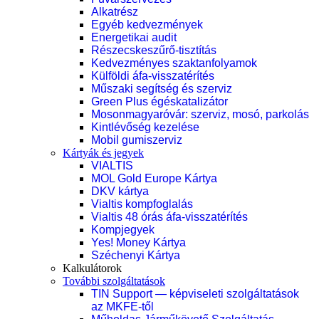
Alkatrész
Egyéb kedvezmények
Energetikai audit
Részecskeszűrő-tisztítás
Kedvezményes szaktanfolyamok
Külföldi áfa-visszatérítés
Műszaki segítség és szerviz
Green Plus égéskatalizátor
Mosonmagyaróvár: szerviz, mosó, parkolás
Kintlévőség kezelése
Mobil gumiszerviz
Kártyák és jegyek
VIALTIS
MOL Gold Europe Kártya
DKV kártya
Vialtis kompfoglalás
Vialtis 48 órás áfa-visszatérítés
Kompjegyek
Yes! Money Kártya
Széchenyi Kártya
Kalkulátorok
További szolgáltatások
TIN Support — képviseleti szolgáltatások
az MKFE-től