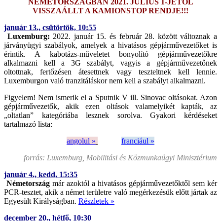
NÉMETORSZÁGBAN 2021. JÚLIUS 1-JÉTŐL
VISSZAÁLLT A KAMIONSTOP RENDJE!!!
január 13., csütörtök, 10:55
Luxemburg:
2022. január 15. és február 28. között változnak a
járványügyi szabályok, amelyek a hivatásos gépjárművezetőket is
érintik. A kabotázs-műveletet bonyolító gépjárművezetőkre
alkalmazni kell a 3G szabályt, vagyis a gépjárművezetőnek
oltottnak, fertőzésen átesettnek vagy teszteltnek kell lennie.
Luxemburgon való tranzitáláskor nem kell a szabályt alkalmazni.
Figyelem! Nem ismerik el a Sputnik V ill. Sinovac oltásokat. Azon
gépjárművezetők, akik ezen oltások valamelyikét kapták, az
„oltatlan” kategóriába lesznek sorolva. Gyakori kérdéseket
tartalmazó lista:
angolul »
franciául »
forrás: Luxemburg, Mobilitási és Közmunkaügyi Minisztérium
január 4., kedd, 15:35
Németország
már azoktól a hivatásos gépjárművezetőktől sem kér
PCR-tesztet, akik a német területre való megérkezésük előtt jártak az
Egyesült Királyságban.
Részletek »
december 20., hétfő, 10:30