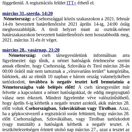
függetlenül. A regisztrációs felület
ITT»
érhető el.
március 31.,szerda, 14:20
Németország:
a Csehországgal közös szakaszokon a 2021. február
14-én bevezetett határellenőrzést 2021 április 14-ig, 24:00 óráig
meghosszabbítják. A tiroli helyzet miatt az osztrák-német
határszakaszokon bevezetett határellenőrzés nem hosszabbodik meg,
2021. március 31-én ér véget.
március 28., vasárnap, 21:20
Németország:
cseh társegyesületünk informálisan arra
figyelmeztet: úgy tűnik, a német hatóságok értelmezése szerint
annak ellenére, hogy Csehország, Szlovákia és Tirol március 28-án
00:00 órától már nem tartoznak a „vírusvariáns terület” kategóriába,
bárkinek, aki az elmúlt 10 napban e három ország valamelyikében
tartózkodott,
továbbra is negatív tesztet kell bemutatnia a
Németországba való belépés előtt!
A cseh társegyesület már
felvette a kapcsolatot a német hatóságokkal, de eddig megnyugtató
válasz nem érkezett. Mindezt figyelembe véve valószínűsíthető,
hogy április 6-ig kérhetik a negatív tesztet azoktól, akik március 28.
előtt voltak
Csehországban, Szlovákiában vagy Tirolban
. Azaz,
ha a gépkocsivezető a regisztráció során feltünteti, hogy március 28.
előtt Csehországban, Szlovákiában, vagy Tirolban tartózkodott
(vagy tranzitált) a hatóságok kérhetik a negatív tesztet. A
tesztkötelezettségen érintett utolsó nap március 27., azaz a tesztet az