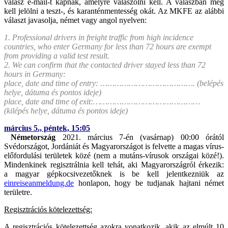
válasz e-mail-t kapnak, amelyre válaszolni kell. A válaszban meg
kell jelölni a teszt-, és karanténmentesség okát. Az MKFE az alábbi
választ javasolja, német vagy angol nyelven:
1. Professional drivers in freight traffic from high incidence
countries, who enter Germany for less than 72 hours are exempt
from providing a valid test result.
2. We can confirm that the contacted driver stayed less than 72
hours in Germany:
place, date and time of entry: …………………………………. (belépés
helye, dátuma és pontos ideje)
place, date and time of exit:………………………………………
(kilépés helye, dátuma és pontos ideje)
március 5., péntek, 15:05
Németország
2021. március 7-én (vasárnap) 00:00 órától
Svédországot, Jordániát és Magyarországot is felvette a magas vírus-
előfordulási területek közé (nem a mutáns-vírusok országai közé!).
Mindenkinek regisztrálnia kell tehát, aki Magyarországról érkezik:
a magyar gépkocsivezetőknek is be kell jelentkezniük az
einreiseanmeldung.de
honlapon, hogy be tudjanak hajtani német
területre.
Regisztrációs kötelezettség:
A regisztrációs kötelezettség azokra vonatkozik, akik az elmúlt 10