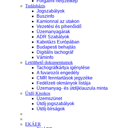
Forgalmi helyzetkép
Tudásbázis
Jogszabályok
Buszinfo
Kamionnal az utakon
Vezetési és pihenőidő
Üzemanyagárak
ADR Szabályok
Kabotázs Európában
Budapesti behajtás
Digitális tachográf
Váminfo
Letölthető dokumentumok
Tachográfkártya igénylése
A fuvarozói engedély
CMR fenntartások jegyzéke
Fedélzeti okmányok listája
Üzemanyag- és útdíjklauzula minta
Útdíj Kisokos
Üzemszünet
Útdíj-jogszabályok
Útdíj-bírságok
EKÁER