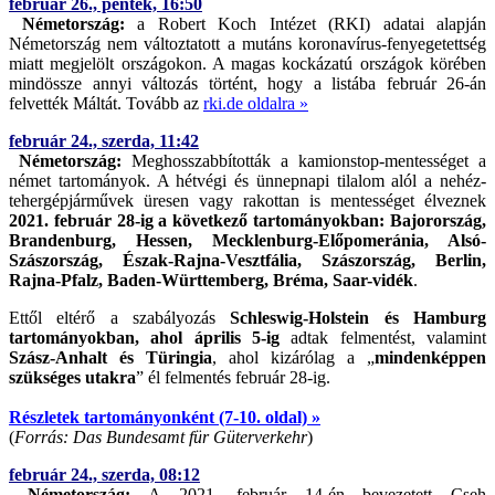
február 26., péntek, 16:50
Németország:
a Robert Koch Intézet (RKI) adatai alapján
Németország nem változtatott a mutáns koronavírus-fenyegetettség
miatt megjelölt országokon. A magas kockázatú országok körében
mindössze annyi változás történt, hogy a listába február 26-án
felvették Máltát. Tovább az
rki.de oldalra »
február 24., szerda, 11:42
Németország:
Meghosszabbították a kamionstop-mentességet a
német tartományok. A hétvégi és ünnepnapi tilalom alól a nehéz-
tehergépjárművek üresen vagy rakottan is mentességet élveznek
2021. február 28-ig a következő tartományokban: Bajorország,
Brandenburg, Hessen, Mecklenburg-Előpomeránia, Alsó-
Szászország, Észak-Rajna-Vesztfália, Szászország, Berlin,
Rajna-Pfalz, Baden-Württemberg, Bréma, Saar-vidék
.
Ettől eltérő a szabályozás
Schleswig-Holstein és Hamburg
tartományokban, ahol április 5-ig
adtak felmentést, valamint
Szász-Anhalt és Türingia
, ahol kizárólag a „
mindenképpen
szükséges utakra
” él felmentés február 28-ig.
Részletek tartományonként (7-10. oldal) »
(
Forrás: Das Bundesamt für Güterverkehr
)
február 24., szerda, 08:12
Németország:
A 2021. február 14-én bevezetett Cseh