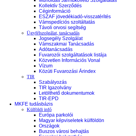
Műholdas Járműkövető Szolgáltatás
Kollektív Szerződés
Céginformáció
ESZAF jövedékiadó-visszatérítés
Vámspedíciós szoltáltatás
Távoli orvosi segítség
Ügyfélszolgálat, tanácsadás
Jogsegély Szolgálat
Vámszakmai Tanácsadás
Adótanácsadás
Fuvarozói szolgáltatások listája
Közvetlen Információs Vonal
Vízum
Közúti Fuvarozási Árindex
TIR
Szabályozás
TIR Igazolvány
Letölthető dokumentumok
TIR-EPD
MKFE tudásbázis
Külföldi infó
Európa parkolói
Magyar képviseletek külföldön
Országok
Buszos városi behajtás