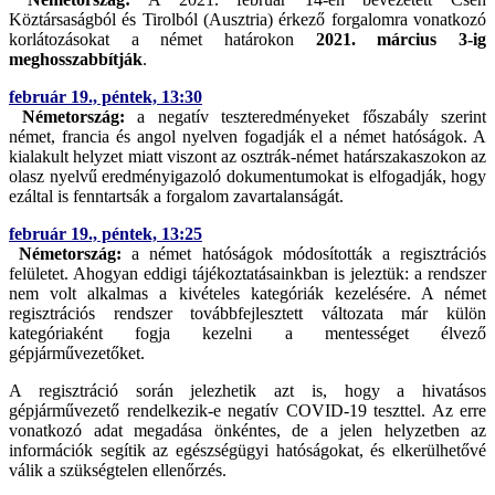
Köztársaságból és Tirolból (Ausztria) érkező forgalomra vonatkozó
korlátozásokat a német határokon
2021. március 3-ig
meghosszabbítják
.
február 19., péntek, 13:30
Németország:
a negatív teszteredményeket főszabály szerint
német, francia és angol nyelven fogadják el a német hatóságok. A
kialakult helyzet miatt viszont az osztrák-német határszakaszokon az
olasz nyelvű eredményigazoló dokumentumokat is elfogadják, hogy
ezáltal is fenntartsák a forgalom zavartalanságát.
február 19., péntek, 13:25
Németország:
a német hatóságok módosították a regisztrációs
felületet. Ahogyan eddigi tájékoztatásainkban is jeleztük: a rendszer
nem volt alkalmas a kivételes kategóriák kezelésére. A német
regisztrációs rendszer továbbfejlesztett változata már külön
kategóriaként fogja kezelni a mentességet élvező
gépjárművezetőket.
A regisztráció során jelezhetik azt is, hogy a hivatásos
gépjárművezető rendelkezik-e negatív COVID-19 teszttel. Az erre
vonatkozó adat megadása önkéntes, de a jelen helyzetben az
információk segítik az egészségügyi hatóságokat, és elkerülhetővé
válik a szükségtelen ellenőrzés.