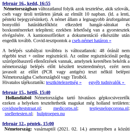
február 16., kedd, 16:55
Németországban
változatlanul folyik azok tesztelése, akik szlovák,
cseh vagy tiroli területen jártak az elmúlt 10 napban. (ld. a lenti,
pénteki bejegyzésünket). A német állam a legnagyobb áruforgalmat
bonyolító határátkelőkhöz elkezdett hangár-sátrakat és
boxkonténereket telepíteni; ezekben lehetőség van a gyorstesztek
elvégzésére. A kamionsofőröket a dokumentáció elkészülte után
engedik tovább. Covid-tesztpontok a
cseh-német határon »
A belépés szabályai továbbra is változatlanok: 48 óránál nem
régebbi teszt + online regisztráció. Az online regisztrációnál pedig
szúrópróbaszerű ellenőrzések vannak, amelynek keretében bekérik a
németországi belépés előtt készített teszteredményt, ezért nem
javasolt az előírt (PCR vagy antigén) teszt nélkül belépni
Németországba Csehországból vagy Tirolból.
Hivatalos tájékoztatók:
tesztkötelezettség »
egyéb tudnivalók »
február 15., hétfő, 15:40
Hollandiából
Németországba tartó hivatásos gépkocsivezetők
ezeken a helyeken teszteltethetik magukat még holland területen:
covidsnelteststraat.nl
;
medicorps.nl
;
testjesnelopcorona.nl
;
snellertesten.nl
;
hulptroepen.nu
február 12., péntek, 15:00
Németország:
vasárnaptól (2021. 02. 14.) amennyiben a közúti