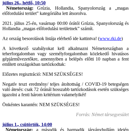
július 26., hétfő, 10:50
Németország:
Grúzia, Hollandia, Spanyolország a „magas
előfordulási terület” kategóriába lett átsorolva.
2021. július 25-én, vasárnap 00:00 órától Grúzia, Spanyolország és
Hollandia „magas előfordulási területnek” számít.
Az ország besorolások listája elérhető ide kattintva! (
www.rki.de
)
A következő szabályokat kell alkalmazni Németországban a
teherforgalomban vagy személyforgalomban közlekedő hivatásos
gépjárművezetőkre, amennyiben a belépés előtti 10 napban a fent
említett országokban tartózkodtak:
Előzetes regisztráció: NEM SZÜKSÉGES!
Negatív teszt eredmény/ teljes átoltottság / COVID-19 betegségen
való átesés: csak 72 óránál hosszabb tartózkodások esetén szükséges
igazolni a fenti három kritérium valamelyikét!
Önkéntes karantén: NEM SZÜKSÉGES!
Forrás: Német társegyesület
július 1., csütörtök, 14:00
Németország:
a második és harmadik járványhullám idején