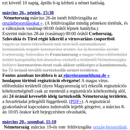
ezt követő 10 napig, április 6-ig kérheti a német hatóság.
március 26., péntek, 15:38
Németország
március 26-án ismét felülvizsgálta az
országbesorolásokat »
. (A felülvizsgálat mindig pénteken történik, és
a változások vasárnap 00:00 órától lépnek hatályba.)
Eszerint március 28-án (vasárnap) 00:00 órától
Csehország,
Szlovákia és Tirol régió kikerül a vírusvariáns csoportból
,
vagyis az innen érkezőknek már nem kell automatikusan
bemutatniuk negatív koronavírus tesztet. Az új besorolás szerint
Csehország, Szlovákia és
Franciaország
a magas vírus-előfordulási
terület kategóriába lett átsorolva: ezekről a területről Németországba
belépve
koronavírus-teszt csak akkor szükséges a kamionosnak,
ha 72 óránál tovább tartózkodik német területen
.
Fontos azonban továbbra is az
einreiseanmeldung.de »
honlapon történő regisztráció elvégzése!
A magas vírus-
előfordulási területről (ilyen Magyarország is!) érkezők regisztrációs
kötelezettségénél csak az mentesül a regisztrációs kötelezettség alól,
aki
24 óránál kevesebb ideig tartózkodik Németország területén
,
a fuvarfeladat jellegétől függetlenül. (
PDF»
). A regisztráció
gyakorlatával kapcsolatos tudnivalók lejjebb görgetve, a március 8-
án 10:05 órakor kelt bejegyzésben olvashatók.
március 20., szombat, 11:10
Németország
március 19-én este felülvizsgálta
ország-besorolását
.