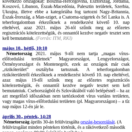
következő országokat: Bosznia-Hercegovina, Észtország, Jordánia,
Koszovó, Libanon, Észak-Macedónia, Palesztin területek, Szerbia,
Ukrajna, illetve ebbe a kategóriába fog tartozni Nagy-Britannia,
Észak-Írország, a Man-sziget, a Csatorna-szigetek és Srí Lanka is. A
teherforgalomban érkezőknek a rendelkezést követő 10. nap
elteltével, azaz 2021. május 26-tól szűnik meg az előzetes
regisztrációs kötelezettségük, és onnantól kezdve negatív tesztet sem
kell bemutatniuk.
(Forrás: ITM, RKI)
május 10., hétfő, 10:10
Németország
2021. május 9-től nem tartja „magas vírus-
előfordulási területnek” Magyarországot, Lengyelországot,
Örményországot és Montenegrót, ezek az országok már csak
„rizikóterület” osztályba tartoznak. A teherforgalomban
rizikóterületről érkezőknek a rendelkezést követő 10. nap elteltével,
azaz május 19-től szűnik meg az előzetes regisztrációs
kötelezettségük, és onnantól kezdve negatív tesztet sem kell
bemutatniuk. Csehországból és Szlovákiából való belépésnél – ha az
azt megelőző időszakban nem tartózkodott vírus variáns területen,
vagy magas vírus-előfordulási területen (pl. Magyarországon) – a tíz
nap május 12-én jár le.
április 30., péntek, 14:28
Németország
április 30-án felülvizsgálta
ország-besorolását
. (A
felülvizsgálat minden pénteken történik, és a rákövetkező második