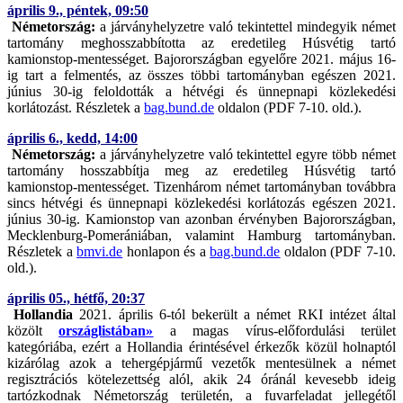
április 9., péntek, 09:50
Németország:
a járványhelyzetre való tekintettel mindegyik német
tartomány meghosszabbította az eredetileg Húsvétig tartó
kamionstop-mentességet. Bajorországban egyelőre 2021. május 16-
ig tart a felmentés, az összes többi tartományban egészen 2021.
június 30-ig feloldották a hétvégi és ünnepnapi közlekedési
korlátozást. Részletek a
bag.bund.de
oldalon (PDF 7-10. old.).
április 6., kedd, 14:00
Németország:
a járványhelyzetre való tekintettel egyre több német
tartomány hosszabbítja meg az eredetileg Húsvétig tartó
kamionstop-mentességet. Tizenhárom német tartományban továbbra
sincs hétvégi és ünnepnapi közlekedési korlátozás egészen 2021.
június 30-ig. Kamionstop van azonban érvényben Bajorországban,
Mecklenburg-Pomerániában, valamint Hamburg tartományban.
Részletek a
bmvi.de
honlapon és a
bag.bund.de
oldalon (PDF 7-10.
old.).
április 05., hétfő, 20:37
Hollandia
2021. április 6-tól bekerült a német RKI intézet által
közölt
országlistában»
a magas vírus-előfordulási terület
kategóriába, ezért a Hollandia érintésével érkezők közül holnaptól
kizárólag azok a tehergépjármű vezetők mentesülnek a német
regisztrációs kötelezettség alól, akik 24 óránál kevesebb ideig
tartózkodnak Németország területén, a fuvarfeladat jellegétől