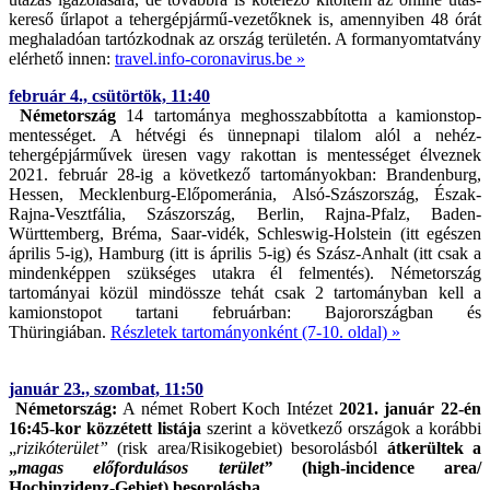
kereső űrlapot a tehergépjármű-vezetőknek is, amennyiben 48 órát
meghaladóan tartózkodnak az ország területén. A formanyomtatvány
elérhető innen:
travel.info-coronavirus.be »
február 4., csütörtök, 11:40
Németország
14 tartománya meghosszabbította a kamionstop-
mentességet. A hétvégi és ünnepnapi tilalom alól a nehéz-
tehergépjárművek üresen vagy rakottan is mentességet élveznek
2021. február 28-ig a következő tartományokban: Brandenburg,
Hessen, Mecklenburg-Előpomeránia, Alsó-Szászország, Észak-
Rajna-Vesztfália, Szászország, Berlin, Rajna-Pfalz, Baden-
Württemberg, Bréma, Saar-vidék, Schleswig-Holstein (itt egészen
április 5-ig), Hamburg (itt is április 5-ig) és Szász-Anhalt (itt csak a
mindenképpen szükséges utakra él felmentés). Németország
tartományai közül mindössze tehát csak 2 tartományban kell a
kamionstopot tartani februárban: Bajorországban és
Thüringiában.
Részletek tartományonként (7-10. oldal) »
január 23., szombat, 11:50
Németország:
A német Robert Koch Intézet
2021. január 22-én
16:45-kor közzétett listája
szerint a következő országok a korábbi
„
rizikóterület”
(risk area/Risikogebiet) besorolásból
átkerültek a
„
magas előfordulásos terület”
(high-incidence area/
Hochinzidenz-Gebiet) besorolásba.