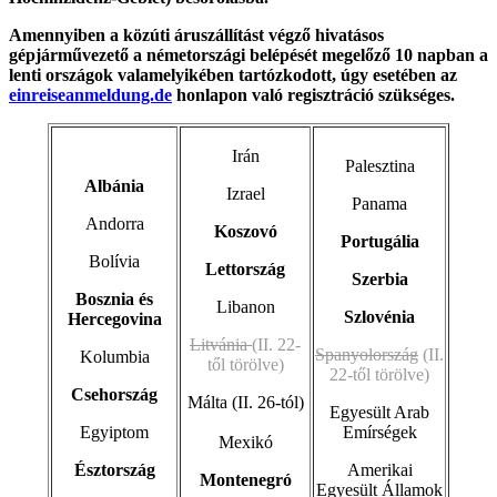
Amennyiben a közúti áruszállítást végző hivatásos
gépjárművezető a németországi belépését megelőző 10 napban a
lenti országok valamelyikében tartózkodott, úgy esetében az
einreiseanmeldung.de
honlapon való regisztráció szükséges.
Irán
Palesztina
Albánia
Izrael
Panama
Andorra
Koszovó
Portugália
Bolívia
Lettország
Szerbia
Bosznia és
Libanon
Szlovénia
Hercegovina
Litvánia
(II. 22-
Spanyolország
(II.
Kolumbia
től törölve)
22-től törölve)
Csehország
Málta (II. 26-tól)
Egyesült Arab
Egyiptom
Emírségek
Mexikó
Észtország
Amerikai
Montenegró
Egyesült Államok