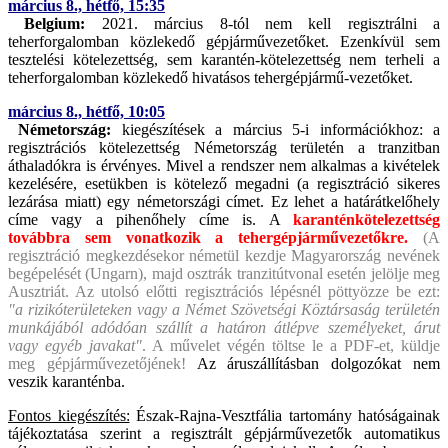
március 8., hétfő, 15:35
Belgium:
2021. március 8-tól nem kell regisztrálni a
teherforgalomban közlekedő gépjárművezetőket. Ezenkívül sem
tesztelési kötelezettség, sem karantén-kötelezettség nem terheli a
teherforgalomban közlekedő hivatásos tehergépjármű-vezetőket.
március 8., hétfő, 10:05
Németország:
kiegészítések a március 5-i információkhoz: a
regisztrációs kötelezettség Németország területén a tranzitban
áthaladókra is érvényes. Mivel a rendszer nem alkalmas a kivételek
kezelésére, esetükben is kötelező megadni (a regisztráció sikeres
lezárása miatt) egy németországi címet. Ez lehet a határátkelőhely
címe vagy a pihenőhely címe is. A
karanténkötelezettség
továbbra sem vonatkozik a tehergépjárművezetőkre.
(A
regisztráció megkezdésekor németül kezdje Magyarország nevének
begépelését (Ungarn), majd osztrák tranzitútvonal esetén jelölje meg
Ausztriát. Az utolsó előtti regisztrációs lépésnél pöttyözze be ezt:
"a rizikóterületeken vagy a Német Szövetségi Köztársaság területén
munkájából adódóan szállít a határon átlépve személyeket, árut
vagy egyéb javakat"
. A művelet végén töltse le a PDF-et, küldje
meg gépjárművezetőjének!
Az áruszállításban dolgozókat nem
veszik karanténba.
Fontos kiegészítés:
Észak-Rajna-Vesztfália tartomány hatóságainak
tájékoztatása szerint a regisztrált gépjárművezetők automatikus