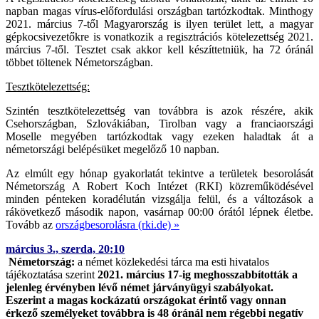
napban magas vírus-előfordulási országban tartózkodtak. Minthogy
2021. március 7-től Magyarország is ilyen terület lett, a magyar
gépkocsivezetőkre is vonatkozik a regisztrációs kötelezettség 2021.
március 7-től. Tesztet csak akkor kell készíttetniük, ha 72 óránál
többet töltenek Németországban.
Tesztkötelezettség:
Szintén tesztkötelezettség van továbbra is azok részére, akik
Csehországban, Szlovákiában, Tirolban vagy a franciaországi
Moselle megyében tartózkodtak vagy ezeken haladtak át a
németországi belépésüket megelőző 10 napban.
Az elmúlt egy hónap gyakorlatát tekintve a területek besorolását
Németország A Robert Koch Intézet (RKI) közreműködésével
minden pénteken koradélután vizsgálja felül, és a változások a
rákövetkező második napon, vasárnap 00:00 órától lépnek életbe.
Tovább az
országbesorolásra (rki.de) »
március 3., szerda, 20:10
Németország:
a német közlekedési tárca ma esti hivatalos
tájékoztatása szerint
2021. március 17-ig meghosszabbították a
jelenleg érvényben lévő német járványügyi szabályokat.
Eszerint a magas kockázatú országokat érintő vagy onnan
érkező személyeket továbbra is 48 óránál nem régebbi negatív