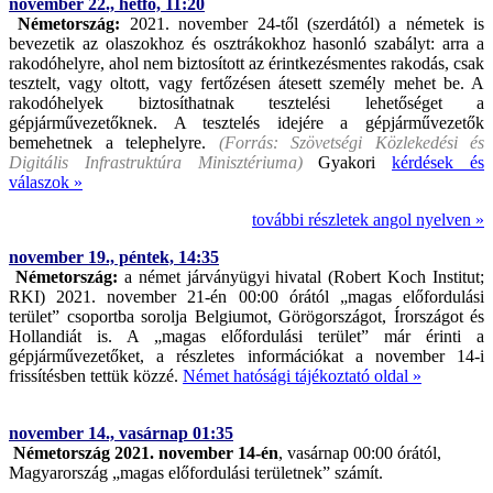
november 22., hétfő, 11:20
Németország:
2021. november 24-től (szerdától) a németek is
bevezetik az olaszokhoz és osztrákokhoz hasonló szabályt: arra a
rakodóhelyre, ahol nem biztosított az érintkezésmentes rakodás, csak
tesztelt, vagy oltott, vagy fertőzésen átesett személy mehet be. A
rakodóhelyek biztosíthatnak tesztelési lehetőséget a
gépjárművezetőknek. A tesztelés idejére a gépjárművezetők
bemehetnek a telephelyre.
(Forrás: Szövetségi Közlekedési és
Digitális Infrastruktúra Minisztériuma)
Gyakori
kérdések és
válaszok »
további részletek angol nyelven »
november 19., péntek, 14:35
Németország:
a német járványügyi hivatal (Robert Koch Institut;
RKI) 2021. november 21-én 00:00 órától „magas előfordulási
terület” csoportba sorolja Belgiumot, Görögországot, Írországot és
Hollandiát is. A „magas előfordulási terület” már érinti a
gépjárművezetőket, a részletes információkat a november 14-i
frissítésben tettük közzé.
Német hatósági tájékoztató oldal »
november 14., vasárnap 01:35
Németország 2021.
november 14-én
, vasárnap 00:00 órától,
Magyarország „magas előfordulási területnek” számít.