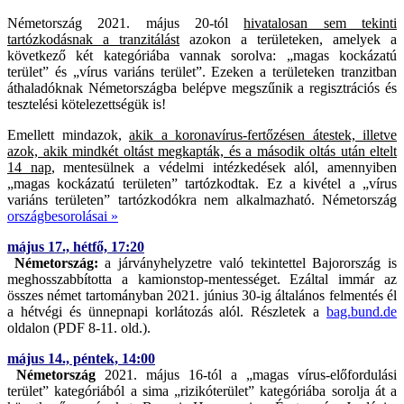
Németország 2021. május 20-tól
hivatalosan sem tekinti
tartózkodásnak a tranzitálást
azokon a területeken, amelyek a
következő két kategóriába vannak sorolva: „magas kockázatú
terület” és „vírus variáns terület”. Ezeken a területeken tranzitban
áthaladóknak Németországba belépve megszűnik a regisztrációs és
tesztelési kötelezettségük is!
Emellett mindazok,
akik a koronavírus-fertőzésen átestek, illetve
azok, akik mindkét oltást megkapták, és a második oltás után eltelt
14 nap
, mentesülnek a védelmi intézkedések alól, amennyiben
„magas kockázatú területen” tartózkodtak. Ez a kivétel a „vírus
variáns területen” tartózkodókra nem alkalmazható. Németország
országbesorolásai »
május 17., hétfő, 17:20
Németország:
a járványhelyzetre való tekintettel Bajorország is
meghosszabbította a kamionstop-mentességet. Ezáltal immár az
összes német tartományban 2021. június 30-ig általános felmentés él
a hétvégi és ünnepnapi korlátozás alól. Részletek a
bag.bund.de
oldalon (PDF 8-11. old.).
május 14., péntek, 14:00
Németország
2021. május 16-tól a „magas vírus-előfordulási
terület” kategóriából a sima „rizikóterület” kategóriába sorolja át a