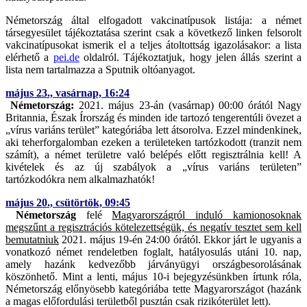
Németország által elfogadott vakcinatípusok listája: a német
társegyesület tájékoztatása szerint csak a következő linken felsorolt
vakcinatípusokat ismerik el a teljes átoltottság igazolásakor: a lista
elérhető a
pei.de
oldalról. Tájékoztatjuk, hogy jelen állás szerint a
lista nem tartalmazza a Sputnik oltóanyagot.
május 23., vasárnap, 16:24
Németország:
2021. május 23-án (vasárnap) 00:00 órától Nagy
Britannia, Észak Írország és minden ide tartozó tengerentúli övezet a
„vírus variáns terület” kategóriába lett átsorolva. Ezzel mindenkinek,
aki teherforgalomban ezeken a területeken tartózkodott (tranzit nem
számít), a német területre való belépés előtt regisztrálnia kell! A
kivételek és az új szabályok a „vírus variáns területen”
tartózkodókra nem alkalmazhatók!
május 20., csütörtök, 09:45
Németország
felé
Magyarországról induló kamionosoknak
megszűnt a regisztrációs kötelezettségük, és negatív tesztet sem kell
bemutatniuk
2021. május 19-én 24:00 órától. Ekkor járt le ugyanis a
vonatkozó német rendeletben foglalt, hatályosulás utáni 10. nap,
amely hazánk kedvezőbb járványügyi országbesorolásának
köszönhető. Mint a lenti, május 10-i bejegyzésünkben írtunk róla,
Németország előnyösebb kategóriába tette Magyarországot (hazánk
a magas előfordulási területből pusztán csak rizikóterület lett).