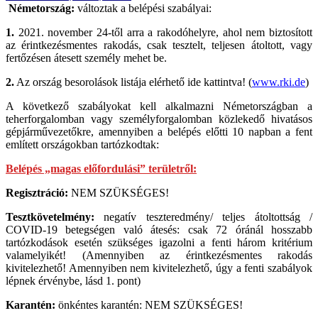
Németország:
változtak a belépési szabályai:
1.
2021. november 24-től arra a rakodóhelyre, ahol nem biztosított
az érintkezésmentes rakodás, csak tesztelt, teljesen átoltott, vagy
fertőzésen átesett személy mehet be.
2.
Az ország besorolások listája elérhető ide kattintva! (
www.rki.de
)
A következő szabályokat kell alkalmazni Németországban a
teherforgalomban vagy személyforgalomban közlekedő hivatásos
gépjárművezetőkre, amennyiben a belépés előtti 10 napban a fent
említett országokban tartózkodtak:
Belépés „magas előfordulási” területről:
Regisztráció:
NEM SZÜKSÉGES!
Tesztkövetelmény:
negatív teszteredmény/ teljes átoltottság /
COVID-19 betegségen való átesés: csak 72 óránál hosszabb
tartózkodások esetén szükséges igazolni a fenti három kritérium
valamelyikét! (Amennyiben az érintkezésmentes rakodás
kivitelezhető! Amennyiben nem kivitelezhető, úgy a fenti szabályok
lépnek érvénybe, lásd 1. pont)
Karantén:
önkéntes karantén: NEM SZÜKSÉGES!