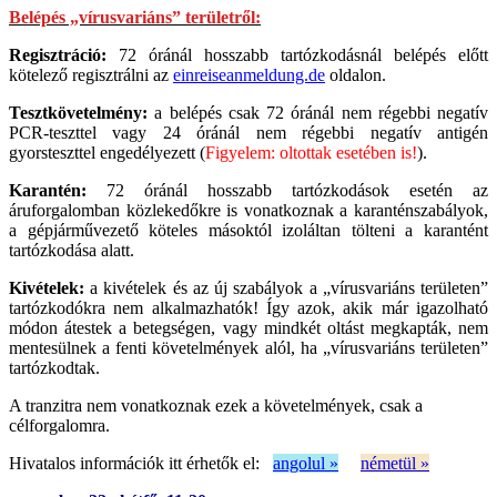
Belépés „vírusvariáns” területről:
Regisztráció:
72 óránál hosszabb tartózkodásnál belépés előtt
kötelező regisztrálni az
einreiseanmeldung.de
oldalon.
Tesztkövetelmény:
a belépés csak 72 óránál nem régebbi negatív
PCR-teszttel vagy 24 óránál nem régebbi negatív antigén
gyorsteszttel engedélyezett (
Figyelem: oltottak esetében is!
).
Karantén:
72 óránál hosszabb tartózkodások esetén az
áruforgalomban közlekedőkre is vonatkoznak a karanténszabályok,
a gépjárművezető köteles másoktól izoláltan tölteni a karantént
tartózkodása alatt.
Kivételek:
a kivételek és az új szabályok a „vírusvariáns területen”
tartózkodókra nem alkalmazhatók! Így azok, akik már igazolható
módon átestek a betegségen, vagy mindkét oltást megkapták, nem
mentesülnek a fenti követelmények alól, ha „vírusvariáns területen”
tartózkodtak.
A tranzitra nem vonatkoznak ezek a követelmények, csak a
célforgalomra.
Hivatalos információk itt érhetők el:
angolul »
németül »