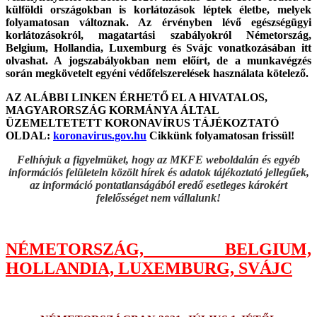
külföldi országokban is korlátozások léptek életbe, melyek
folyamatosan változnak. Az érvényben lévő egészségügyi
korlátozásokról, magatartási szabályokról Németország,
Belgium, Hollandia, Luxemburg és Svájc vonatkozásában itt
olvashat. A jogszabályokban nem előírt, de a munkavégzés
során megkövetelt egyéni védőfelszerelések használata kötelező.
AZ ALÁBBI LINKEN ÉRHETŐ EL A HIVATALOS,
MAGYARORSZÁG KORMÁNYA ÁLTAL
ÜZEMELTETETT KORONAVÍRUS TÁJÉKOZTATÓ
OLDAL:
koronavirus.gov.hu
Cikkünk folyamatosan frissül!
Felhívjuk a figyelmüket, hogy az MKFE weboldalán és egyéb
információs felületein közölt hírek és adatok tájékoztató jellegűek,
az információ pontatlanságából eredő esetleges károkért
felelősséget nem vállalunk!
NÉMETORSZÁG, BELGIUM,
HOLLANDIA, LUXEMBURG, SVÁJC