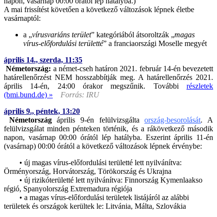
napon, vasárnap 00:00 órától lép hatályba.)
A mai frissítést követően a következő változások lépnek életbe
vasárnaptól:
a „
vírusvariáns terület
” kategóriából átsoroltzák „
magas
vírus-előfordulási területté
” a franciaországi Moselle megyét
április 14., szerda, 11:35
Németország:
a német-cseh határon 2021. február 14-én bevezetett
határellenőrzést NEM hosszabbítják meg. A határellenőrzés 2021.
április 14-én, 24:00 órakor megszűnik. További
részletek
(bmi.bund.de) »
Forrás: IRU
április 9., péntek, 13:20
Németország
április 9-én felülvizsgálta
ország-besorolását
. A
felülvizsgálat minden pénteken történik, és a rákövetkező második
napon, vasárnap 00:00 órától lép hatályba. Eszerint április 11-én
(vasárnap) 00:00 órától a következő változások lépnek érvénybe:
• új magas vírus-előfordulási területté lett nyilvánítva:
Örményország, Horvátország, Törökország és Ukrajna
• új rizikóterületté lett nyilvánítva: Finnország Kymenlaakso
régió, Spanyolország Extremadura régiója
• a magas vírus-előfordulási területek listájáról az alábbi
területek és országok kerültek le: Litvánia, Málta, Szlovákia