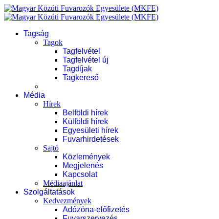
Tagság
Tagok
Tagfelvétel
Tagfelvétel új
Tagdíjak
Tagkereső
Média
Hírek
Belföldi hírek
Külföldi hírek
Egyesületi hírek
Fuvarhirdetések
Sajtó
Közlemények
Megjelenés
Kapcsolat
Médiaajánlat
Szolgáltatások
Kedvezmények
Adózóna-előfizetés
Fuvarszervezés