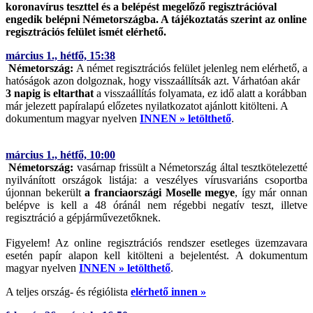
koronavírus teszttel és a belépést megelőző regisztrációval
engedik belépni Németországba. A tájékoztatás szerint az online
regisztrációs felület ismét elérhető.
március 1., hétfő, 15:38
Németország:
A német regisztrációs felület jelenleg nem elérhető, a
hatóságok azon dolgoznak, hogy visszaállítsák azt. Várhatóan akár
3 napig is eltarthat
a visszaállítás folyamata, ez idő alatt a korábban
már jelezett papíralapú előzetes nyilatkozatot ajánlott kitölteni. A
dokumentum magyar nyelven
INNEN » letölthető
.
március 1., hétfő, 10:00
Németország:
vasárnap frissült a Németország által tesztkötelezetté
nyilvánított országok listája: a veszélyes vírusvariáns csoportba
újonnan bekerült
a franciaországi Moselle megye
, így már onnan
belépve is kell a 48 óránál nem régebbi negatív teszt, illetve
regisztráció a gépjárművezetőknek.
Figyelem! Az online regisztrációs rendszer esetleges üzemzavara
esetén papír alapon kell kitölteni a bejelentést. A dokumentum
magyar nyelven
INNEN » letölthető
.
A teljes ország- és régiólista
elérhető innen »