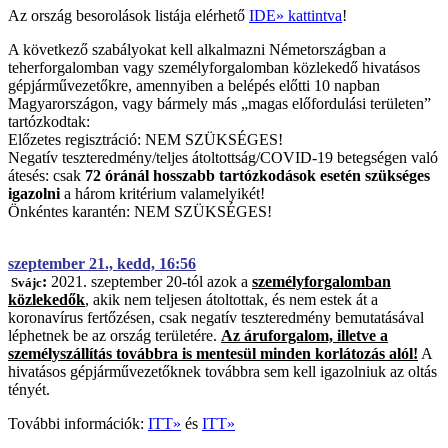
Az ország besorolások listája elérhető
IDE» kattintva
!
A következő szabályokat kell alkalmazni Németországban a
teherforgalomban vagy személyforgalomban közlekedő hivatásos
gépjárművezetőkre, amennyiben a belépés előtti 10 napban
Magyarországon, vagy bármely más „magas előfordulási területen”
tartózkodtak:
Előzetes regisztráció: NEM SZÜKSÉGES!
Negatív teszteredmény/teljes átoltottság/COVID-19 betegségen való
átesés: csak
72 óránál hosszabb tartózkodások esetén szükséges
igazolni
a három kritérium valamelyikét!
Önkéntes karantén: NEM SZÜKSÉGES!
szeptember 21., kedd, 16:56
:
2021. szeptember 20-tól azok a
személyforgalomban
Svájc
közlekedők
, akik nem teljesen átoltottak, és nem estek át a
koronavírus fertőzésen, csak negatív teszteredmény bemutatásával
léphetnek be az ország területére.
Az áruforgalom, illetve a
személyszállítás továbbra is mentesül minden korlátozás alól!
A
hivatásos gépjárművezetőknek továbbra sem kell igazolniuk az oltás
tényét.
További információk:
ITT»
és
ITT»