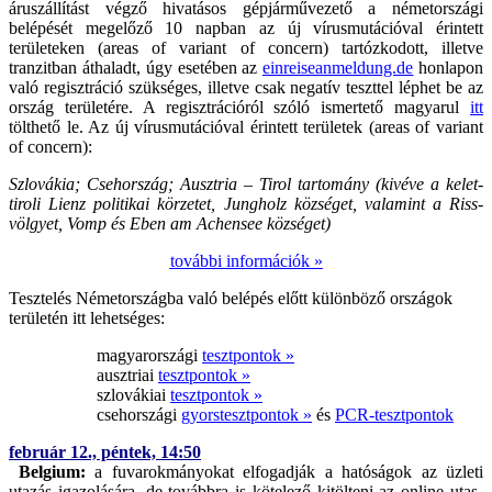
áruszállítást végző hivatásos gépjárművezető a németországi
belépését megelőző 10 napban az új vírusmutációval érintett
területeken (areas of variant of concern) tartózkodott, illetve
tranzitban áthaladt, úgy esetében az
einreiseanmeldung.de
honlapon
való regisztráció szükséges, illetve csak negatív teszttel léphet be az
ország területére. A regisztrációról szóló ismertető magyarul
itt
tölthető le. Az új vírusmutációval érintett területek (areas of variant
of concern):
Szlovákia; Csehország; Ausztria – Tirol tartomány (kivéve a kelet-
tiroli Lienz politikai körzetet, Jungholz községet, valamint a Riss-
völgyet, Vomp és Eben am Achensee községet)
további információk »
Tesztelés Németországba való belépés előtt különböző országok
területén itt lehetséges:
magyarországi
tesztpontok »
ausztriai
tesztpontok »
szlovákiai
tesztpontok »
csehországi
gyorstesztpontok »
és
PCR-tesztpontok
február 12., péntek, 14:50
Belgium:
a fuvarokmányokat elfogadják a hatóságok az üzleti
utazás igazolására, de továbbra is kötelező kitölteni az online utas-