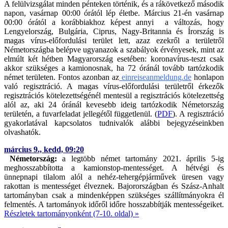
A felülvizsgálat minden pénteken történik, és a rákövetkező második
napon, vasárnap 00:00 órától lép életbe. Március 21-én vasárnap
00:00 órától a korábbiakhoz képest annyi a változás, hogy
Lengyelország, Bulgária, Ciprus, Nagy-Britannia és Írország is
magas vírus-előfordulási terület lett, azaz ezekről a területről
Németországba belépve ugyanazok a szabályok érvényesek, mint az
elmúlt két hétben Magyarország esetében: koronavírus-teszt csak
akkor szükséges a kamionosnak, ha 72 óránál tovább tartózkodik
német területen. Fontos azonban az
einreiseanmeldung.de
honlapon
való regisztráció. A magas vírus-előfordulási területről érkezők
regisztrációs kötelezettségénél mentesül a regisztrációs kötelezettség
alól az, aki 24 óránál kevesebb ideig tartózkodik Németország
területén, a fuvarfeladat jellegétől függetlenül. (
PDF
). A regisztráció
gyakorlatával kapcsolatos tudnivalók alábbi bejegyzéseinkben
olvashatók.
március 9., kedd, 09:20
Németország:
a legtöbb német tartomány 2021. április 5-ig
meghosszabbította a kamionstop-mentességet. A hétvégi és
ünnepnapi tilalom alól a nehéz-tehergépjárművek üresen vagy
rakottan is mentességet élveznek. Bajorországban és Szász-Anhalt
tartományban csak a mindenképpen szükséges szállítmányokra él
felmentés. A tartományok időről időre hosszabbítják mentességeiket.
Részletek tartományonként (7-10. oldal) »