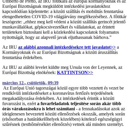
Umberto de Pretto, az IRU főtitkára az európai kormányoknak és az
Európai Bizottságnak megküldött intézkedési javaslatokhoz
kapcsolódóan kijelentette: a közúti szállítás és mobilitás fenntartása
elengedhetetlen COVID-19 világjárvány megfékezéséhez. A főtitkár
leszögezte: „ehhez meg kell védeni a közúti szállítás gerincét jelentő
munkavállalókat, gépkocsivezetőket és vállalatokat, az érintett
területeken biztosítani kell a közlekedési kapcsolatok folyamatos
nyitottságát, hogy az alapvető javak eljuthassanak bárhova.”
Az IRU
az alábbi azonnali intézkedésekre tett javaslatot>>
a
Kormányoknak és az Európai Bizottságnak a közúti áruszállítás
fenntartása érdekében.
Az IRU az alábbi levelet küldte meg Ursula von der Leyennek, az
Európai Bizottság elnökének:
KATTINTSON>>
március 12., csütörtök, 09:39
Az Európai Unió tagországai közül egyre több vezetett és vezet be
rendkívüli intézkedéseket a koronavírus fertőzés terjedésének
megakadályozása érdekében. Az intézkedések érintik a közúti
fuvarozást is, ezért
a fuvarfeladatok teljesítése során akár több
órás várakozásokra is lehet számítani
- a fennakadásokat azok az
ideiglenesen bevezetett közúti ellenőrzések okozzák, amelyek során
(elsősorban a határátkelőhelyek közelében) kötelező egészségügyi
szűrésnek (testhőmérséklet ellenőrzés) vetnek alá minden személyt.