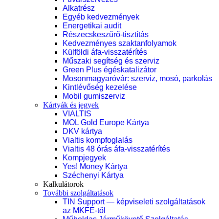
Alkatrész
Egyéb kedvezmények
Energetikai audit
Részecskeszűrő-tisztítás
Kedvezményes szaktanfolyamok
Külföldi áfa-visszatérítés
Műszaki segítség és szerviz
Green Plus égéskatalizátor
Mosonmagyaróvár: szerviz, mosó, parkolás
Kintlévőség kezelése
Mobil gumiszerviz
Kártyák és jegyek
VIALTIS
MOL Gold Europe Kártya
DKV kártya
Vialtis kompfoglalás
Vialtis 48 órás áfa-visszatérítés
Kompjegyek
Yes! Money Kártya
Széchenyi Kártya
Kalkulátorok
További szolgáltatások
TIN Support — képviseleti szolgáltatások
az MKFE-től