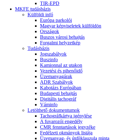
TIR-EPD
MKFE tudásbázis
Külföldi infó
Európa parkolói
Magyar képviseletek külföldön
Országok
Buszos városi behajtás
Forgalmi helyzetkép
Tudásbázis
Jogszabályok
Buszinfo
Kamionnal az utakon
Vezetési és pihenőidő
Üzemanyagárak
ADR Szabályok
Kabotázs Európában
Budapesti behajtás
Digitális tachográf
Váminfo
Letölthető dokumentumok
Tachográfkártya igénylése
A fuvarozói engedély
CMR fenntartások jegyzéke
Fedélzeti okmányok listája
Üzemanyag- és útdíjklauzula minta