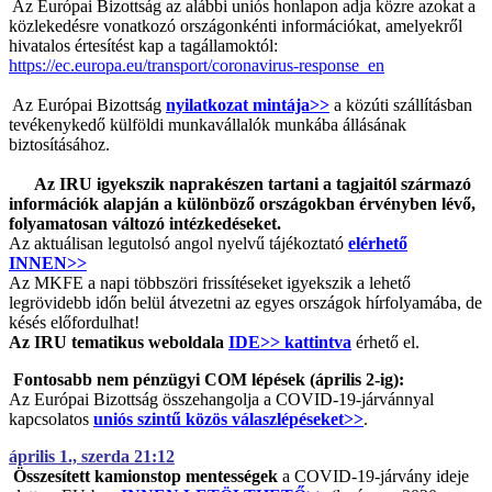
Az Európai Bizottság az alábbi uniós honlapon adja közre azokat a
közlekedésre vonatkozó országonkénti információkat, amelyekről
hivatalos értesítést kap a tagállamoktól:
https://ec.europa.eu/transport/coronavirus-response_en
Az Európai Bizottság
nyilatkozat mintája>>
a közúti szállításban
tevékenykedő külföldi munkavállalók munkába állásának
biztosításához.
Az IRU igyekszik naprakészen tartani a tagjaitól származó
információk alapján a különböző országokban érvényben lévő,
folyamatosan változó intézkedéseket.
Az aktuálisan legutolsó angol nyelvű tájékoztató
elérhető
INNEN>>
Az MKFE a napi többszöri frissítéseket igyekszik a lehető
legrövidebb időn belül átvezetni az egyes országok hírfolyamába, de
késés előfordulhat!
Az IRU tematikus weboldala
IDE>> kattintva
érhető el.
Fontosabb nem pénzügyi COM lépések (április 2-ig):
Az Európai Bizottság összehangolja a COVID-19-járvánnyal
kapcsolatos
uniós szintű közös válaszlépéseket>>
.
április 1., szerda 21:12
Összesített kamionstop mentességek
a COVID-19-járvány ideje