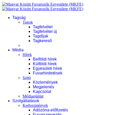
Tagság
Tagok
Tagfelvétel
Tagfelvétel új
Tagdíjak
Tagkereső
Média
Hírek
Belföldi hírek
Külföldi hírek
Egyesületi hírek
Fuvarhirdetések
Sajtó
Közlemények
Megjelenés
Kapcsolat
Médiaajánlat
Szolgáltatások
Kedvezmények
Adózóna-előfizetés
Fuvarszervezés