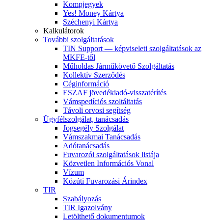
Kompjegyek
Yes! Money Kártya
Széchenyi Kártya
Kalkulátorok
További szolgáltatások
TIN Support — képviseleti szolgáltatások az
MKFE-től
Műholdas Járműkövető Szolgáltatás
Kollektív Szerződés
Céginformáció
ESZAF jövedékiadó-visszatérítés
Vámspedíciós szoltáltatás
Távoli orvosi segítség
Ügyfélszolgálat, tanácsadás
Jogsegély Szolgálat
Vámszakmai Tanácsadás
Adótanácsadás
Fuvarozói szolgáltatások listája
Közvetlen Információs Vonal
Vízum
Közúti Fuvarozási Árindex
TIR
Szabályozás
TIR Igazolvány
Letölthető dokumentumok