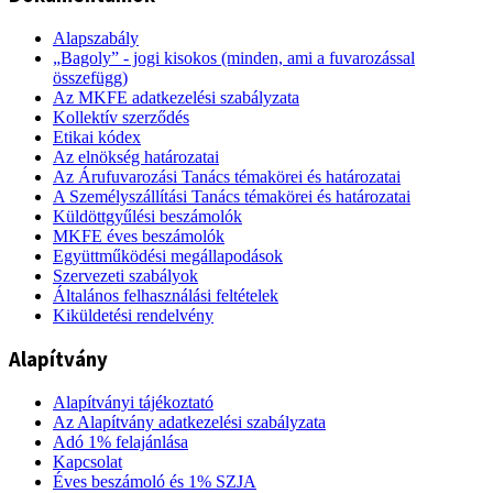
Alapszabály
„Bagoly” - jogi kisokos (minden, ami a fuvarozással
összefügg)
Az MKFE adatkezelési szabályzata
Kollektív szerződés
Etikai kódex
Az elnökség határozatai
Az Árufuvarozási Tanács témakörei és határozatai
A Személyszállítási Tanács témakörei és határozatai
Küldöttgyűlési beszámolók
MKFE éves beszámolók
Együttműködési megállapodások
Szervezeti szabályok
Általános felhasználási feltételek
Kiküldetési rendelvény
Alapítvány
Alapítványi tájékoztató
Az Alapítvány adatkezelési szabályzata
Adó 1% felajánlása
Kapcsolat
Éves beszámoló és 1% SZJA