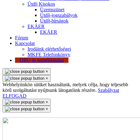
Útdíj Kisokos
Üzemszünet
Útdíj-jogszabályok
Útdíj-bírságok
EKÁER
EKÁER
Fórum
Kapcsolat
Irodáink elérhetőségei
MKFE Telefonkönyv
OBU és termékkínálat
×
×
Webhelyünkön sütiket használunk, melyek célja, hogy teljesebb
körű szolgáltatást nyújtsunk látogatóink részére.
Szabályzat
ELFOGAD
×
×