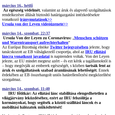
március 16., hétfő
Az egészség védelmét
, valamint az áruk és alapvető szolgáltatások
rendelkezésre állását biztosító határigazgatási intézkedésekre
vonatkozó
iránymutatások>>
Ursula von der Leyen videóüzenete>>
március 14., szombat, 22:37
Ursula
Von der Leyen zu Coronavirus:
„
Menschen schützen
und Warentransport aufrechterhalten
“
Az Európai Bizottság elnöke
Twitter bejegyzésében
jelezte, hogy
tanácskozott az EB válságkezelő csoportja, ahol az
IRU ellátási
láncra vonatkozó javaslatai
is napirenden voltak. Von der Leyen
jelezte, az EU mindet megtesz azért – és ezt kérik a tagállamoktól is
– hogy megóvják az emberek egészségét, s közben
tartsák fent az
áruk és szolgáltatások szabad áramlásának lehetőségét
. Ennek
érdekében az EB összehangolt uniós határellenőrzési megközelítést
szorgalmaz.
március 14., szombat, 11:40
IRU főtitkár: Az ellátási lánc stabilitása elengedhetetlen a
világjárvány leküzdéséhez, ezért az IRU felszólítja a
kormányokat, hogy segítsék a közúti szállítási láncok és a
mobilitási hálózatok működtetését!