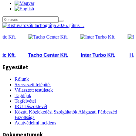
ft.
Tacho Center Kft.
Inter Turbo Kft.
HARD-T
Egyesület
Rólunk
Szervezeti felépítés
Választott testületek
Tagdíjak
Tagfelvétel
IRU Díszoklevél
Közúti Közlekedési Szolgáltatók Alágazati Párbeszéd
Bizottsága
Adatvédelmi incidens
Dokumentumok