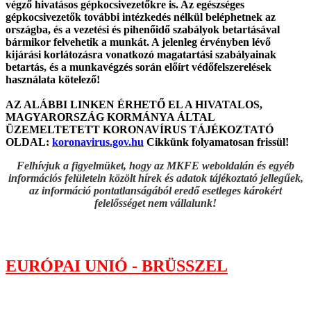
végző hivatásos gépkocsivezetőkre is. Az egészséges
gépkocsivezetők további intézkedés nélkül beléphetnek az
országba, és a vezetési és pihenőidő szabályok betartásával
bármikor felvehetik a munkát. A jelenleg érvényben lévő
kijárási korlátozásra vonatkozó magatartási szabályainak
betartás, és a munkavégzés során előírt védőfelszerelések
használata kötelező!
AZ ALÁBBI LINKEN ÉRHETŐ EL A HIVATALOS,
MAGYARORSZÁG KORMÁNYA ÁLTAL
ÜZEMELTETETT KORONAVÍRUS TÁJÉKOZTATÓ
OLDAL:
koronavirus.gov.hu
Cikkünk folyamatosan frissül!
Felhívjuk a figyelmüket, hogy az MKFE weboldalán és egyéb
információs felületein közölt hírek és adatok tájékoztató jellegűek,
az információ pontatlanságából eredő esetleges károkért
felelősséget nem vállalunk!
EURÓPAI UNIÓ - BRÜSSZEL