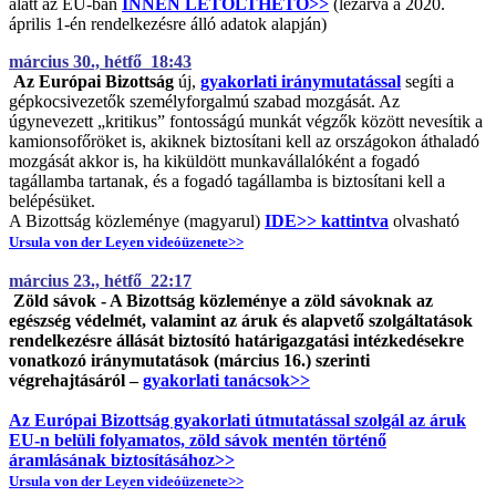
alatt az EU-ban
INNEN LETÖLTHETŐ>>
(lezárva a 2020.
április 1-én rendelkezésre álló adatok alapján)
március 30., hétfő 18:43
Az Európai Bizottság
új,
gyakorlati iránymutatással
segíti a
gépkocsivezetők személyforgalmú szabad mozgását. Az
úgynevezett „kritikus” fontosságú munkát végzők között nevesítik a
kamionsofőröket is, akiknek biztosítani kell az országokon áthaladó
mozgását akkor is, ha kiküldött munkavállalóként a fogadó
tagállamba tartanak, és a fogadó tagállamba is biztosítani kell a
belépésüket.
A Bizottság közleménye (magyarul)
IDE>> kattintva
olvasható
Ursula von der Leyen videóüzenete>>
március 23., hétfő 22:17
Zöld sávok - A Bizottság közleménye a zöld sávoknak az
egészség védelmét, valamint az áruk és alapvető szolgáltatások
rendelkezésre állását biztosító határigazgatási intézkedésekre
vonatkozó iránymutatások (március 16.) szerinti
végrehajtásáról –
gyakorlati tanácsok>>
Az Európai Bizottság gyakorlati útmutatással szolgál az áruk
EU-n belüli folyamatos, zöld sávok mentén történő
áramlásának biztosításához>>
Ursula von der Leyen videóüzenete>>