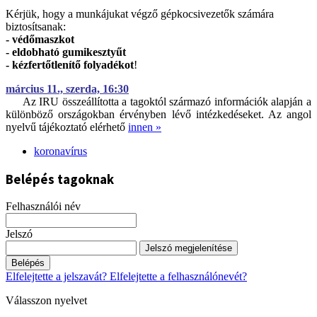
Kérjük, hogy a munkájukat végző gépkocsivezetők számára
biztosítsanak:
- védőmaszkot
- eldobható gumikesztyűt
- kézfertőtlenítő folyadékot
!
március 11., szerda, 16:30
Az IRU összeállította a tagoktól származó információk alapján a
különböző országokban érvényben lévő intézkedéseket. Az angol
nyelvű tájékoztató elérhető
innen »
koronavírus
Belépés tagoknak
Felhasználói név
Jelszó
Jelszó megjelenítése
Belépés
Elfelejtette a jelszavát?
Elfelejtette a felhasználónevét?
Válasszon nyelvet