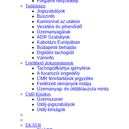
Forgalmi helyzetkép
Tudásbázis
Jogszabályok
Buszinfo
Kamionnal az utakon
Vezetési és pihenőidő
Üzemanyagárak
ADR Szabályok
Kabotázs Európában
Budapesti behajtás
Digitális tachográf
Váminfo
Letölthető dokumentumok
Tachográfkártya igénylése
A fuvarozói engedély
CMR fenntartások jegyzéke
Fedélzeti okmányok listája
Üzemanyag- és útdíjklauzula minta
Útdíj Kisokos
Üzemszünet
Útdíj-jogszabályok
Útdíj-bírságok
EKÁER