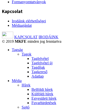
Formanyomtatványok
Kapcsolat
Irodáink elérhetőségei
Médiaajánlat
KAPCSOLAT
IRODÁINK
© 2019
MKFE
minden jog fenntartva
Tagság
Tagok
Tagfelvétel
Tagfelvétel új
Tagdíjak
Tagkereső
Adatlap
Média
Hírek
Belföldi hírek
Külföldi hírek
Egyesületi hírek
Fuvarhirdetések
Sajtó