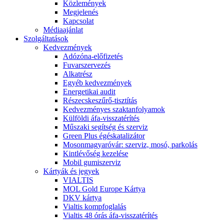
Közlemények
Megjelenés
Kapcsolat
Médiaajánlat
Szolgáltatások
Kedvezmények
Adózóna-előfizetés
Fuvarszervezés
Alkatrész
Egyéb kedvezmények
Energetikai audit
Részecskeszűrő-tisztítás
Kedvezményes szaktanfolyamok
Külföldi áfa-visszatérítés
Műszaki segítség és szerviz
Green Plus égéskatalizátor
Mosonmagyaróvár: szerviz, mosó, parkolás
Kintlévőség kezelése
Mobil gumiszerviz
Kártyák és jegyek
VIALTIS
MOL Gold Europe Kártya
DKV kártya
Vialtis kompfoglalás
Vialtis 48 órás áfa-visszatérítés