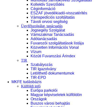
Műholdas Járműkövető Szolgáltatás
Kollektív Szerződés
Céginformáció
ESZAF jövedékiadó-visszatérítés
Vámspedíciós szoltáltatás
Távoli orvosi segítség
Ügyfélszolgálat, tanácsadás
Jogsegély Szolgálat
Vámszakmai Tanácsadás
Adótanácsadás
Fuvarozói szolgáltatások listája
Közvetlen Információs Vonal
Vízum
Közúti Fuvarozási Árindex
TIR
Szabályozás
TIR Igazolvány
Letölthető dokumentumok
TIR-EPD
MKFE tudásbázis
Külföldi infó
Európa parkolói
Magyar képviseletek külföldön
Országok
Buszos városi behajtás