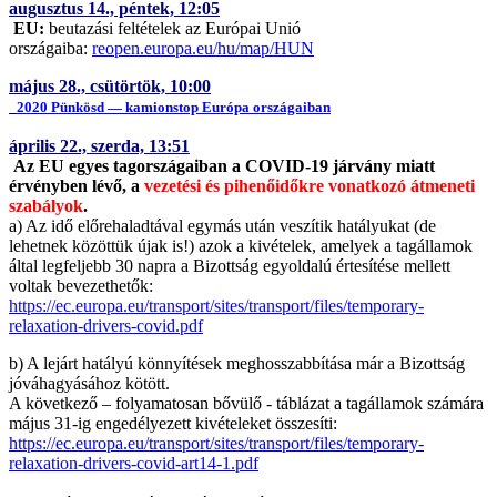
augusztus 14., péntek, 12:05
EU:
beutazási feltételek az Európai Unió
országaiba:
reopen.europa.eu/hu/map/HUN
május 28., csütörtök, 10:00
2020 Pünkösd — kamionstop Európa országaiban
április 22., szerda, 13:51
Az EU egyes tagországaiban a COVID-19 járvány miatt
érvényben lévő, a
vezetési és pihenőidőkre vonatkozó átmeneti
szabályok
.
a) Az idő előrehaladtával egymás után veszítik hatályukat (de
lehetnek közöttük újak is!) azok a kivételek, amelyek a tagállamok
által legfeljebb 30 napra a Bizottság egyoldalú értesítése mellett
voltak bevezethetők:
https://ec.europa.eu/transport/sites/transport/files/temporary-
relaxation-drivers-covid.pdf
b) A lejárt hatályú könnyítések meghosszabbítása már a Bizottság
jóváhagyásához kötött.
A következő – folyamatosan bővülő - táblázat a tagállamok számára
május 31-ig engedélyezett kivételeket összesíti:
https://ec.europa.eu/transport/sites/transport/files/temporary-
relaxation-drivers-covid-art14-1.pdf