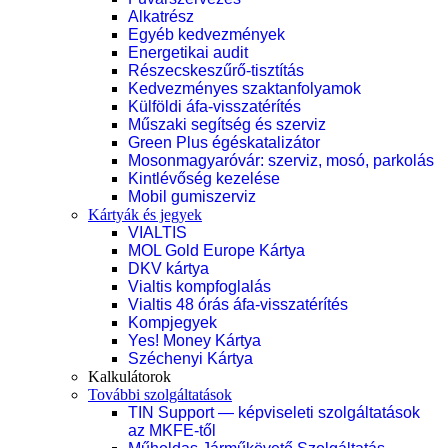
Alkatrész
Egyéb kedvezmények
Energetikai audit
Részecskeszűrő-tisztítás
Kedvezményes szaktanfolyamok
Külföldi áfa-visszatérítés
Műszaki segítség és szerviz
Green Plus égéskatalizátor
Mosonmagyaróvár: szerviz, mosó, parkolás
Kintlévőség kezelése
Mobil gumiszerviz
Kártyák és jegyek
VIALTIS
MOL Gold Europe Kártya
DKV kártya
Vialtis kompfoglalás
Vialtis 48 órás áfa-visszatérítés
Kompjegyek
Yes! Money Kártya
Széchenyi Kártya
Kalkulátorok
További szolgáltatások
TIN Support — képviseleti szolgáltatások
az MKFE-től