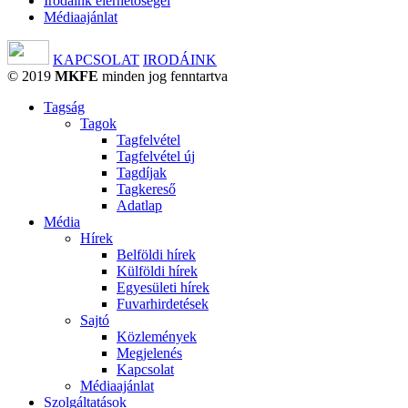
Irodáink elérhetőségei
Médiaajánlat
KAPCSOLAT
IRODÁINK
© 2019
MKFE
minden jog fenntartva
Tagság
Tagok
Tagfelvétel
Tagfelvétel új
Tagdíjak
Tagkereső
Adatlap
Média
Hírek
Belföldi hírek
Külföldi hírek
Egyesületi hírek
Fuvarhirdetések
Sajtó
Közlemények
Megjelenés
Kapcsolat
Médiaajánlat
Szolgáltatások