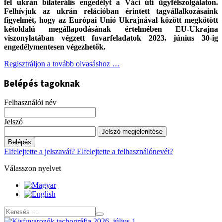
fel ukrán bilaterális engedélyt a Váci úti ügyfélszolgálaton.
Felhívjuk az ukrán relációban érintett tagvállalkozásaink
figyelmét, hogy az Európai Unió Ukrajnával között megkötött
kétoldalú megállapodásának értelmében EU-Ukrajna
viszonylatában végzett fuvarfeladatok 2023. június 30-ig
engedélymentesen végezhetők.
Regisztráljon a tovább olvasáshoz …
Belépés tagoknak
Felhasználói név
Jelszó
Jelszó megjelenítése
Belépés
Elfelejtette a jelszavát?
Elfelejtette a felhasználónevét?
Válasszon nyelvet