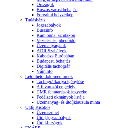
Országok
Buszos városi behajtás
Forgalmi helyzetkép
Tudásbázis
Jogszabályok
Buszinfo
Kamionnal az utakon
Vezetési és pihenőidő
Üzemanyagárak
ADR Szabályok
Kabotázs Európában
Budapesti behajtás
Digitális tachográf
Váminfo
Letölthető dokumentumok
Tachográfkártya igénylése
A fuvarozói engedély
CMR fenntartások jegyzéke
Fedélzeti okmányok listája
Üzemanyag- és útdíjklauzula minta
Útdíj Kisokos
Üzemszünet
Útdíj-jogszabályok
Útdíj-bírságok
EKÁER