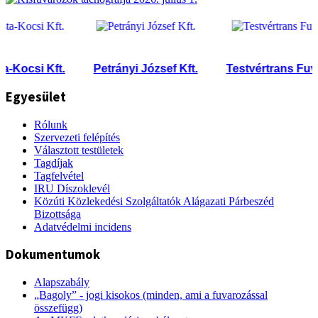
Kocsi Kft.
Petrányi József Kft.
Testvértrans Fuvaro
Egyesület
Rólunk
Szervezeti felépítés
Választott testületek
Tagdíjak
Tagfelvétel
IRU Díszoklevél
Közúti Közlekedési Szolgáltatók Alágazati Párbeszéd
Bizottsága
Adatvédelmi incidens
Dokumentumok
Alapszabály
„Bagoly” - jogi kisokos (minden, ami a fuvarozással
összefügg)