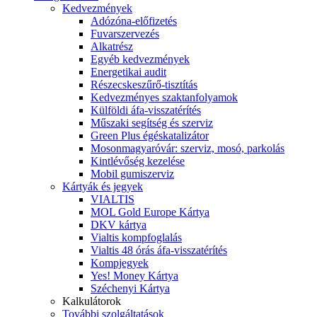
Kedvezmények
Adózóna-előfizetés
Fuvarszervezés
Alkatrész
Egyéb kedvezmények
Energetikai audit
Részecskeszűrő-tisztítás
Kedvezményes szaktanfolyamok
Külföldi áfa-visszatérítés
Műszaki segítség és szerviz
Green Plus égéskatalizátor
Mosonmagyaróvár: szerviz, mosó, parkolás
Kintlévőség kezelése
Mobil gumiszerviz
Kártyák és jegyek
VIALTIS
MOL Gold Europe Kártya
DKV kártya
Vialtis kompfoglalás
Vialtis 48 órás áfa-visszatérítés
Kompjegyek
Yes! Money Kártya
Széchenyi Kártya
Kalkulátorok
További szolgáltatások