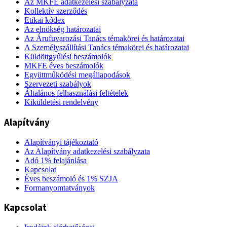
Az MKFE adatkezelési szabályzata
Kollektív szerződés
Etikai kódex
Az elnökség határozatai
Az Árufuvarozási Tanács témakörei és határozatai
A Személyszállítási Tanács témakörei és határozatai
Küldöttgyűlési beszámolók
MKFE éves beszámolók
Együttműködési megállapodások
Szervezeti szabályok
Általános felhasználási feltételek
Kiküldetési rendelvény
Alapítvány
Alapítványi tájékoztató
Az Alapítvány adatkezelési szabályzata
Adó 1% felajánlása
Kapcsolat
Éves beszámoló és 1% SZJA
Formanyomtatványok
Kapcsolat