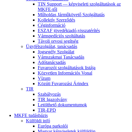
TIN Support — képviseleti szolgáltatások az
MKFE-től
Műholdas Járműkövető Szolgáltatás
Kollektív Szerződés
Céginformáció
ESZAF jövedékiadó-visszatérítés
Vámspedíciós szoltáltatás
Távoli orvosi segítség
Ügyfélszolgálat, tanácsadás
Jogsegély Szolgálat
Vámszakmai Tanácsadás
Adótanácsadás
Fuvarozói szolgáltatások listája
Közvetlen Információs Vonal
Vízum
Közúti Fuvarozási Árindex
TIR
Szabályozás
TIR Igazolvány
Letölthető dokumentumok
TIR-EPD
MKFE tudásbázis
Külföldi infó
Európa parkolói
Magyar képviseletek külföldön