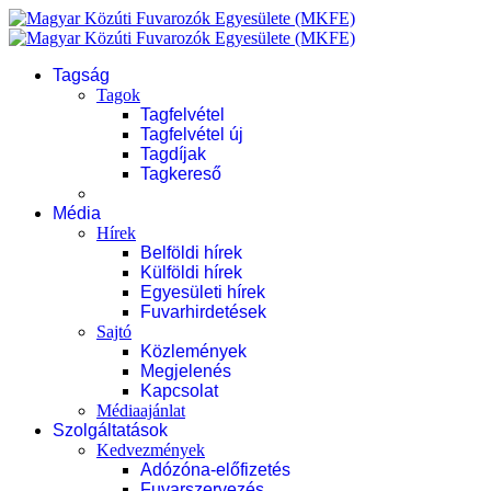
Tagság
Tagok
Tagfelvétel
Tagfelvétel új
Tagdíjak
Tagkereső
Média
Hírek
Belföldi hírek
Külföldi hírek
Egyesületi hírek
Fuvarhirdetések
Sajtó
Közlemények
Megjelenés
Kapcsolat
Médiaajánlat
Szolgáltatások
Kedvezmények
Adózóna-előfizetés
Fuvarszervezés