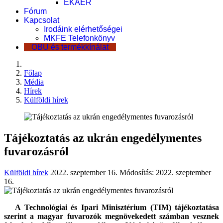
EKÁER
Fórum
Kapcsolat
Irodáink elérhetőségei
MKFE Telefonkönyv
OBU és termékkínálat
Főlap
Média
Hírek
Külföldi hírek
Tájékoztatás az ukrán engedélymentes
fuvarozásról
Külföldi hírek
2022. szeptember 16.
Módosítás: 2022. szeptember
16.
A Technológiai és Ipari Minisztérium (TIM) tájékoztatása
szerint a magyar fuvarozók megnövekedett számban vesznek