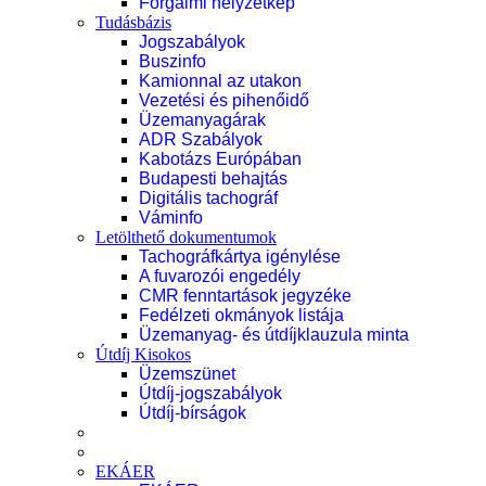
Forgalmi helyzetkép
Tudásbázis
Jogszabályok
Buszinfo
Kamionnal az utakon
Vezetési és pihenőidő
Üzemanyagárak
ADR Szabályok
Kabotázs Európában
Budapesti behajtás
Digitális tachográf
Váminfo
Letölthető dokumentumok
Tachográfkártya igénylése
A fuvarozói engedély
CMR fenntartások jegyzéke
Fedélzeti okmányok listája
Üzemanyag- és útdíjklauzula minta
Útdíj Kisokos
Üzemszünet
Útdíj-jogszabályok
Útdíj-bírságok
EKÁER