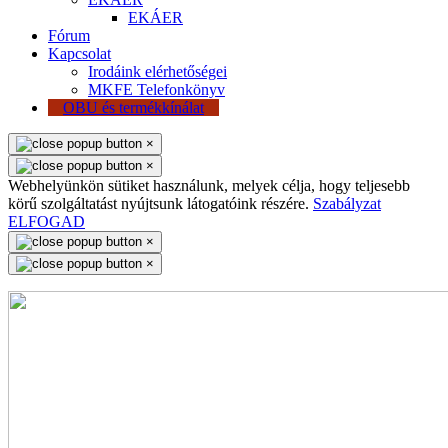
EKÁER
Fórum
Kapcsolat
Irodáink elérhetőségei
MKFE Telefonkönyv
OBU és termékkínálat
×
×
Webhelyünkön sütiket használunk, melyek célja, hogy teljesebb
körű szolgáltatást nyújtsunk látogatóink részére.
Szabályzat
ELFOGAD
×
×