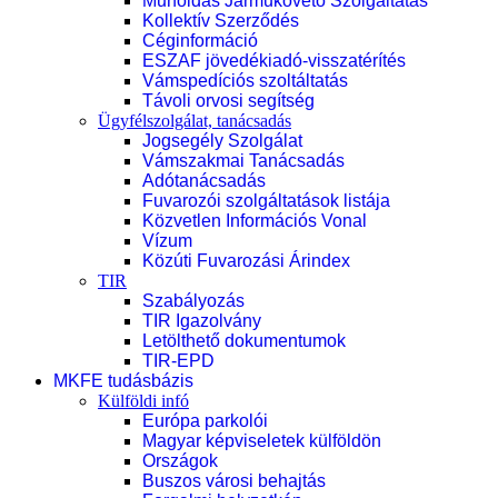
Műholdas Járműkövető Szolgáltatás
Kollektív Szerződés
Céginformáció
ESZAF jövedékiadó-visszatérítés
Vámspedíciós szoltáltatás
Távoli orvosi segítség
Ügyfélszolgálat, tanácsadás
Jogsegély Szolgálat
Vámszakmai Tanácsadás
Adótanácsadás
Fuvarozói szolgáltatások listája
Közvetlen Információs Vonal
Vízum
Közúti Fuvarozási Árindex
TIR
Szabályozás
TIR Igazolvány
Letölthető dokumentumok
TIR-EPD
MKFE tudásbázis
Külföldi infó
Európa parkolói
Magyar képviseletek külföldön
Országok
Buszos városi behajtás