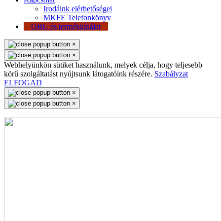
Irodáink elérhetőségei
MKFE Telefonkönyv
OBU és termékkínálat
×
×
Webhelyünkön sütiket használunk, melyek célja, hogy teljesebb
körű szolgáltatást nyújtsunk látogatóink részére.
Szabályzat
ELFOGAD
×
×