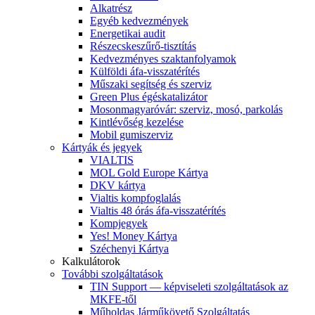
Alkatrész
Egyéb kedvezmények
Energetikai audit
Részecskeszűrő-tisztítás
Kedvezményes szaktanfolyamok
Külföldi áfa-visszatérítés
Műszaki segítség és szerviz
Green Plus égéskatalizátor
Mosonmagyaróvár: szerviz, mosó, parkolás
Kintlévőség kezelése
Mobil gumiszerviz
Kártyák és jegyek
VIALTIS
MOL Gold Europe Kártya
DKV kártya
Vialtis kompfoglalás
Vialtis 48 órás áfa-visszatérítés
Kompjegyek
Yes! Money Kártya
Széchenyi Kártya
Kalkulátorok
További szolgáltatások
TIN Support — képviseleti szolgáltatások az
MKFE-től
Műholdas Járműkövető Szolgáltatás