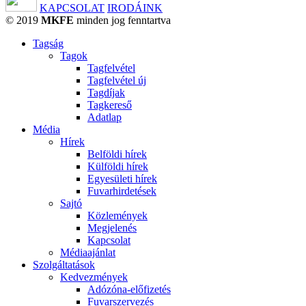
KAPCSOLAT
IRODÁINK
© 2019
MKFE
minden jog fenntartva
Tagság
Tagok
Tagfelvétel
Tagfelvétel új
Tagdíjak
Tagkereső
Adatlap
Média
Hírek
Belföldi hírek
Külföldi hírek
Egyesületi hírek
Fuvarhirdetések
Sajtó
Közlemények
Megjelenés
Kapcsolat
Médiaajánlat
Szolgáltatások
Kedvezmények
Adózóna-előfizetés
Fuvarszervezés