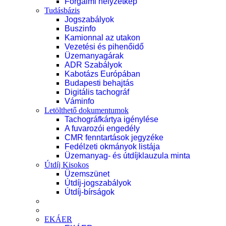
Forgalmi helyzetkép
Tudásbázis
Jogszabályok
Buszinfo
Kamionnal az utakon
Vezetési és pihenőidő
Üzemanyagárak
ADR Szabályok
Kabotázs Európában
Budapesti behajtás
Digitális tachográf
Váminfo
Letölthető dokumentumok
Tachográfkártya igénylése
A fuvarozói engedély
CMR fenntartások jegyzéke
Fedélzeti okmányok listája
Üzemanyag- és útdíjklauzula minta
Útdíj Kisokos
Üzemszünet
Útdíj-jogszabályok
Útdíj-bírságok
EKÁER