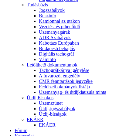
Tudásbázis
Jogszabályok
Buszinfo
Kamionnal az utakon
Vezetési és pihenőidő
Üzemanyagárak
ADR Szabályok
Kabotázs Európában
Budapesti behajtás
Digitális tachográf
Váminfo
Letölthető dokumentumok
Tachográfkártya igénylése
A fuvarozói engedély
CMR fenntartások jegyzéke
Fedélzeti okmányok listája
Üzemanyag- és útdíjklauzula minta
Útdíj Kisokos
Üzemszünet
Útdíj-jogszabályok
Útdíj-bírságok
EKÁER
EKÁER
Fórum
Kapcsolat