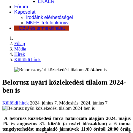
EKÁER
Fórum
Kapcsolat
Irodáink elérhetőségei
MKFE Telefonkönyv
OBU és termékkínálat
Főlap
Média
Hírek
Külföldi hírek
Belorusz nyári közlekedési tilalom 2024-
ben is
Külföldi hírek
2024. június 7.
Módosítás: 2024. június 7.
A belorusz közlekedési tárca határozata alapján 2024. május
25. és augusztus 31. között (a nyári időszakban) a 6 tonna
tengelyterhelést meghaladó járművek 11:00 órától 20:00 óráig