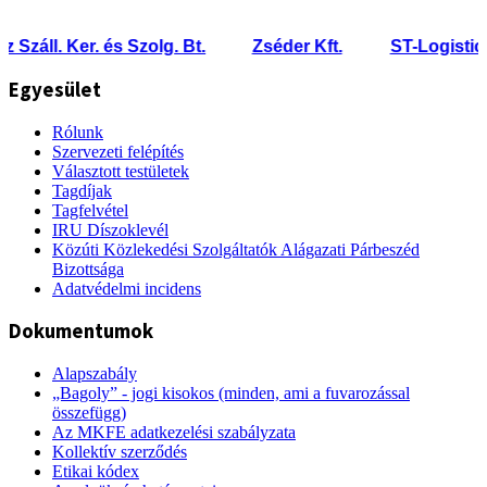
záll. Ker. és Szolg. Bt.
Zséder Kft.
ST-Logistic Kft
Egyesület
Rólunk
Szervezeti felépítés
Választott testületek
Tagdíjak
Tagfelvétel
IRU Díszoklevél
Közúti Közlekedési Szolgáltatók Alágazati Párbeszéd
Bizottsága
Adatvédelmi incidens
Dokumentumok
Alapszabály
„Bagoly” - jogi kisokos (minden, ami a fuvarozással
összefügg)
Az MKFE adatkezelési szabályzata
Kollektív szerződés
Etikai kódex