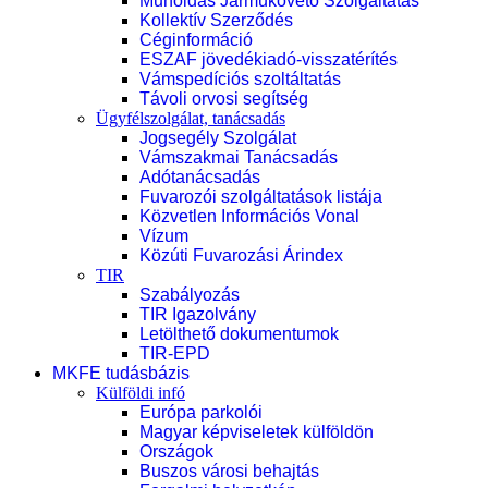
Műholdas Járműkövető Szolgáltatás
Kollektív Szerződés
Céginformáció
ESZAF jövedékiadó-visszatérítés
Vámspedíciós szoltáltatás
Távoli orvosi segítség
Ügyfélszolgálat, tanácsadás
Jogsegély Szolgálat
Vámszakmai Tanácsadás
Adótanácsadás
Fuvarozói szolgáltatások listája
Közvetlen Információs Vonal
Vízum
Közúti Fuvarozási Árindex
TIR
Szabályozás
TIR Igazolvány
Letölthető dokumentumok
TIR-EPD
MKFE tudásbázis
Külföldi infó
Európa parkolói
Magyar képviseletek külföldön
Országok
Buszos városi behajtás