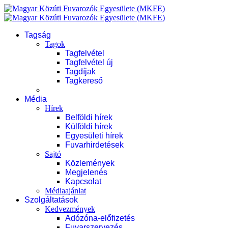
Tagság
Tagok
Tagfelvétel
Tagfelvétel új
Tagdíjak
Tagkereső
Média
Hírek
Belföldi hírek
Külföldi hírek
Egyesületi hírek
Fuvarhirdetések
Sajtó
Közlemények
Megjelenés
Kapcsolat
Médiaajánlat
Szolgáltatások
Kedvezmények
Adózóna-előfizetés
Fuvarszervezés