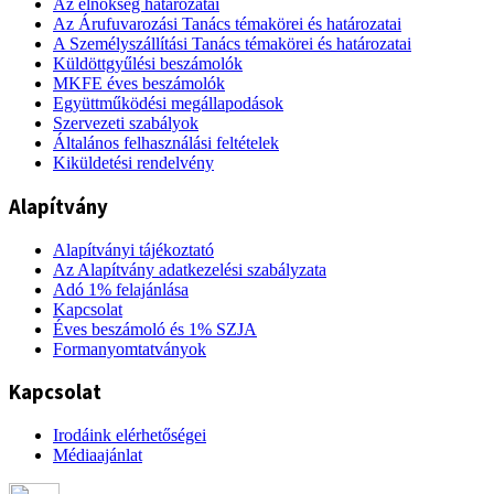
Az elnökség határozatai
Az Árufuvarozási Tanács témakörei és határozatai
A Személyszállítási Tanács témakörei és határozatai
Küldöttgyűlési beszámolók
MKFE éves beszámolók
Együttműködési megállapodások
Szervezeti szabályok
Általános felhasználási feltételek
Kiküldetési rendelvény
Alapítvány
Alapítványi tájékoztató
Az Alapítvány adatkezelési szabályzata
Adó 1% felajánlása
Kapcsolat
Éves beszámoló és 1% SZJA
Formanyomtatványok
Kapcsolat
Irodáink elérhetőségei
Médiaajánlat