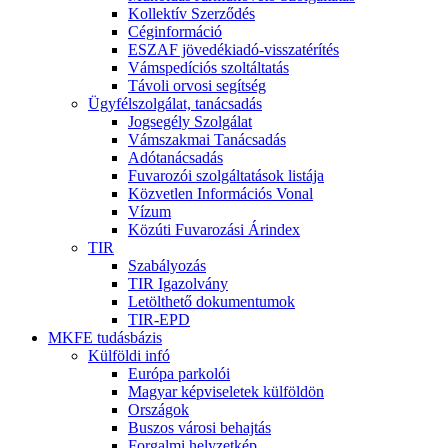
Kollektív Szerződés
Céginformáció
ESZAF jövedékiadó-visszatérítés
Vámspedíciós szoltáltatás
Távoli orvosi segítség
Ügyfélszolgálat, tanácsadás
Jogsegély Szolgálat
Vámszakmai Tanácsadás
Adótanácsadás
Fuvarozói szolgáltatások listája
Közvetlen Információs Vonal
Vízum
Közúti Fuvarozási Árindex
TIR
Szabályozás
TIR Igazolvány
Letölthető dokumentumok
TIR-EPD
MKFE tudásbázis
Külföldi infó
Európa parkolói
Magyar képviseletek külföldön
Országok
Buszos városi behajtás
Forgalmi helyzetkép