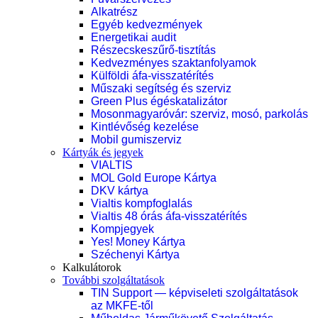
Alkatrész
Egyéb kedvezmények
Energetikai audit
Részecskeszűrő-tisztítás
Kedvezményes szaktanfolyamok
Külföldi áfa-visszatérítés
Műszaki segítség és szerviz
Green Plus égéskatalizátor
Mosonmagyaróvár: szerviz, mosó, parkolás
Kintlévőség kezelése
Mobil gumiszerviz
Kártyák és jegyek
VIALTIS
MOL Gold Europe Kártya
DKV kártya
Vialtis kompfoglalás
Vialtis 48 órás áfa-visszatérítés
Kompjegyek
Yes! Money Kártya
Széchenyi Kártya
Kalkulátorok
További szolgáltatások
TIN Support — képviseleti szolgáltatások
az MKFE-től