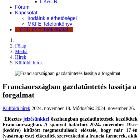
EKÁER
Fórum
Kapcsolat
Irodáink elérhetőségei
MKFE Telefonkönyv
OBU és termékkínálat
Főlap
Média
Hírek
Külföldi hírek
Franciaországban gazdatüntetés lassítja a
forgalmat
Külföldi hírek
2024. november 18.
Módosítás: 2024. november 26.
Előzetes
jelzésünkkel
összhangban gazdatüntetések kezdődtek
Franciaországban. A spanyol határhoz 2024. november 19-re
(keddre) kitűzött megmozdulások előszele, hogy már 17-én
(vasárnap este) elkezdtek szervezkedni a francia farmerek, akik