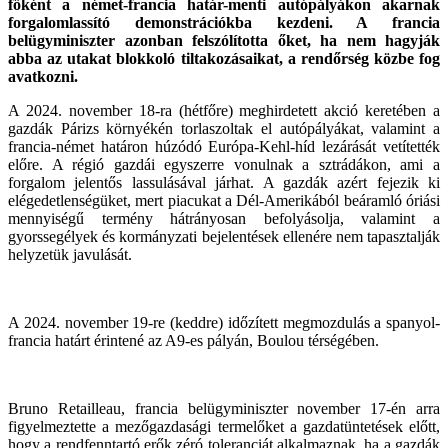
főként a német-francia határ-menti autópályákon akarnak
forgalomlassító demonstrációkba kezdeni. A francia
belügyminiszter azonban felszólította őket, ha nem hagyják
abba az utakat blokkoló tiltakozásaikat, a rendőrség közbe fog
avatkozni.
A 2024. november 18-ra (hétfőre) meghirdetett akció keretében a
gazdák Párizs környékén torlaszoltak el autópályákat, valamint a
francia-német határon húzódó Európa-Kehl-híd lezárását vetítették
előre. A régió gazdái egyszerre vonulnak a sztrádákon, ami a
forgalom jelentős lassulásával járhat. A gazdák azért fejezik ki
elégedetlenségüket, mert piacukat a Dél-Amerikából beáramló óriási
mennyiségű termény hátrányosan befolyásolja, valamint a
gyorssegélyek és kormányzati bejelentések ellenére nem tapasztalják
helyzetük javulását.
A 2024. november 19-re (keddre) időzített megmozdulás a spanyol-
francia határt érintené az A9-es pályán, Boulou térségében.
Bruno Retailleau, francia belügyminiszter november 17-én arra
figyelmeztette a mezőgazdasági termelőket a gazdatüntetések előtt,
hogy a rendfenntartó erők zéró toleranciát alkalmaznak, ha a gazdák