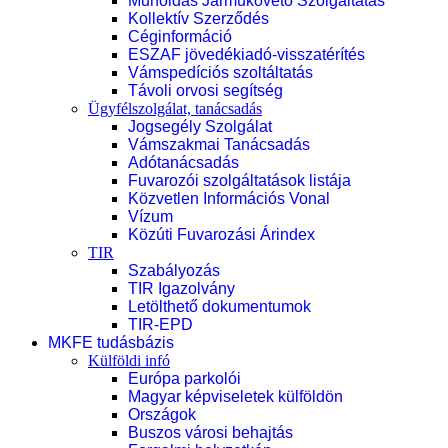
Műholdas Járműkövető Szolgáltatás
Kollektív Szerződés
Céginformáció
ESZAF jövedékiadó-visszatérítés
Vámspedíciós szoltáltatás
Távoli orvosi segítség
Ügyfélszolgálat, tanácsadás
Jogsegély Szolgálat
Vámszakmai Tanácsadás
Adótanácsadás
Fuvarozói szolgáltatások listája
Közvetlen Információs Vonal
Vízum
Közúti Fuvarozási Árindex
TIR
Szabályozás
TIR Igazolvány
Letölthető dokumentumok
TIR-EPD
MKFE tudásbázis
Külföldi infó
Európa parkolói
Magyar képviseletek külföldön
Országok
Buszos városi behajtás