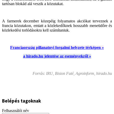
tartósan blokád alá veszik a közutakat.
A farmerek december közepéig folyamatos akciókat terveznek a
francia közutakon, emiatt a közlekedőknek hosszabb menetidőre és
közlekedési torlódásokra kell számítaniuk.
Franciaország pillanatnyi forgalmi helyzete térképen »
a hirado.hu jelentése az eseményekről »
Forrás: IRU, Bision Futé, Agroinform, hirado.hu
Belépés tagoknak
Felhasználói név