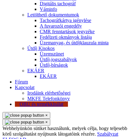
Digitális tachográf
Váminfo
Letölthető dokumentumok
Tachográfkártya igénylése
A fuvarozói engedély
CMR fenntartások jegyzéke
Fedélzeti okmányok listája
Üzemanyag- és útdíjklauzula minta
Útdíj Kisokos
Üzemszünet
Útdíj-jogszabályok
Útdíj-bírságok
EKÁER
EKÁER
Fórum
Kapcsolat
Irodáink elérhetőségei
MKFE Telefonkönyv
OBU és termékkínálat
×
×
Webhelyünkön sütiket használunk, melyek célja, hogy teljesebb
körű szolgáltatást nyújtsunk látogatóink részére.
Szabályzat