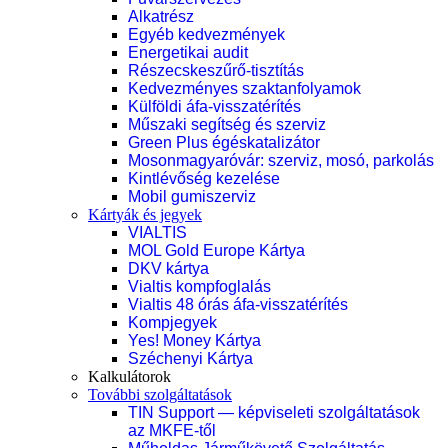
Alkatrész
Egyéb kedvezmények
Energetikai audit
Részecskeszűrő-tisztítás
Kedvezményes szaktanfolyamok
Külföldi áfa-visszatérítés
Műszaki segítség és szerviz
Green Plus égéskatalizátor
Mosonmagyaróvár: szerviz, mosó, parkolás
Kintlévőség kezelése
Mobil gumiszerviz
Kártyák és jegyek
VIALTIS
MOL Gold Europe Kártya
DKV kártya
Vialtis kompfoglalás
Vialtis 48 órás áfa-visszatérítés
Kompjegyek
Yes! Money Kártya
Széchenyi Kártya
Kalkulátorok
További szolgáltatások
TIN Support — képviseleti szolgáltatások
az MKFE-től