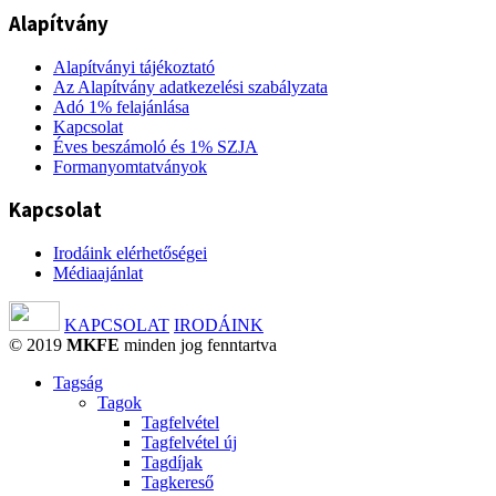
Alapítvány
Alapítványi tájékoztató
Az Alapítvány adatkezelési szabályzata
Adó 1% felajánlása
Kapcsolat
Éves beszámoló és 1% SZJA
Formanyomtatványok
Kapcsolat
Irodáink elérhetőségei
Médiaajánlat
KAPCSOLAT
IRODÁINK
© 2019
MKFE
minden jog fenntartva
Tagság
Tagok
Tagfelvétel
Tagfelvétel új
Tagdíjak
Tagkereső