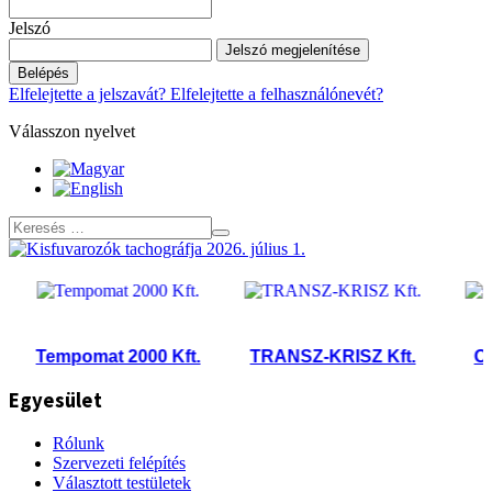
Jelszó
Jelszó megjelenítése
Belépés
Elfelejtette a jelszavát?
Elfelejtette a felhasználónevét?
Válasszon nyelvet
Tempomat 2000 Kft.
TRANSZ-KRISZ Kft.
OVIT 
Egyesület
Rólunk
Szervezeti felépítés
Választott testületek