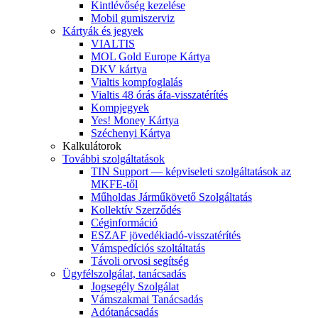
Kintlévőség kezelése
Mobil gumiszerviz
Kártyák és jegyek
VIALTIS
MOL Gold Europe Kártya
DKV kártya
Vialtis kompfoglalás
Vialtis 48 órás áfa-visszatérítés
Kompjegyek
Yes! Money Kártya
Széchenyi Kártya
Kalkulátorok
További szolgáltatások
TIN Support — képviseleti szolgáltatások az
MKFE-től
Műholdas Járműkövető Szolgáltatás
Kollektív Szerződés
Céginformáció
ESZAF jövedékiadó-visszatérítés
Vámspedíciós szoltáltatás
Távoli orvosi segítség
Ügyfélszolgálat, tanácsadás
Jogsegély Szolgálat
Vámszakmai Tanácsadás
Adótanácsadás