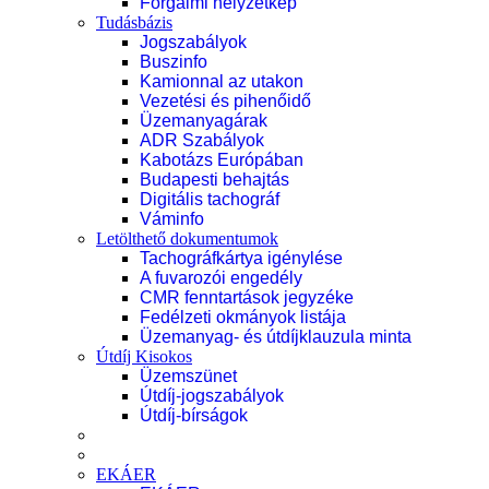
Forgalmi helyzetkép
Tudásbázis
Jogszabályok
Buszinfo
Kamionnal az utakon
Vezetési és pihenőidő
Üzemanyagárak
ADR Szabályok
Kabotázs Európában
Budapesti behajtás
Digitális tachográf
Váminfo
Letölthető dokumentumok
Tachográfkártya igénylése
A fuvarozói engedély
CMR fenntartások jegyzéke
Fedélzeti okmányok listája
Üzemanyag- és útdíjklauzula minta
Útdíj Kisokos
Üzemszünet
Útdíj-jogszabályok
Útdíj-bírságok
EKÁER