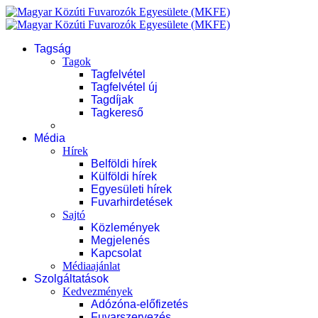
Tagság
Tagok
Tagfelvétel
Tagfelvétel új
Tagdíjak
Tagkereső
Média
Hírek
Belföldi hírek
Külföldi hírek
Egyesületi hírek
Fuvarhirdetések
Sajtó
Közlemények
Megjelenés
Kapcsolat
Médiaajánlat
Szolgáltatások
Kedvezmények
Adózóna-előfizetés
Fuvarszervezés