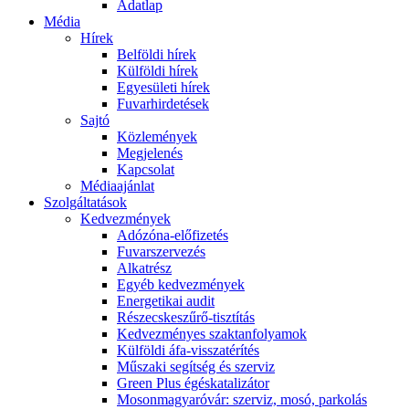
Adatlap
Média
Hírek
Belföldi hírek
Külföldi hírek
Egyesületi hírek
Fuvarhirdetések
Sajtó
Közlemények
Megjelenés
Kapcsolat
Médiaajánlat
Szolgáltatások
Kedvezmények
Adózóna-előfizetés
Fuvarszervezés
Alkatrész
Egyéb kedvezmények
Energetikai audit
Részecskeszűrő-tisztítás
Kedvezményes szaktanfolyamok
Külföldi áfa-visszatérítés
Műszaki segítség és szerviz
Green Plus égéskatalizátor
Mosonmagyaróvár: szerviz, mosó, parkolás