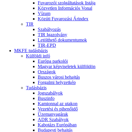
Fuvarozói szolgáltatások listája
Közvetlen Információs Vonal
Vízum
Közúti Fuvarozási Árindex
TIR
Szabályozás
TIR Igazolvány
Letölthető dokumentumok
TIR-EPD
MKFE tudásbázis
Külföldi infó
Európa parkolói
Magyar képviseletek külföldön
Országok
Buszos városi behajtás
Forgalmi helyzetkép
Tudásbázis
Jogszabályok
Buszinfo
Kamionnal az utakon
Vezetési és pihenőidő
Üzemanyagárak
ADR Szabályok
Kabotázs Európában
Budapesti behajtás