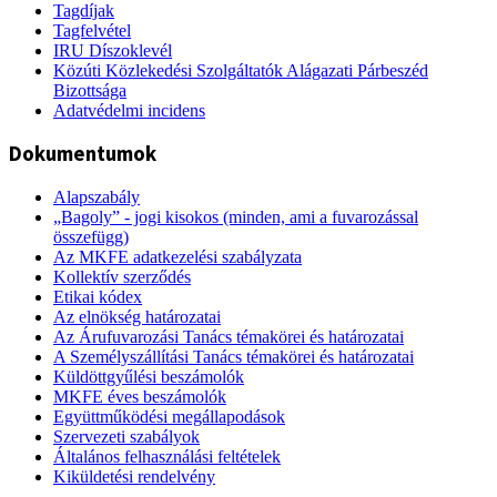
Tagdíjak
Tagfelvétel
IRU Díszoklevél
Közúti Közlekedési Szolgáltatók Alágazati Párbeszéd
Bizottsága
Adatvédelmi incidens
Dokumentumok
Alapszabály
„Bagoly” - jogi kisokos (minden, ami a fuvarozással
összefügg)
Az MKFE adatkezelési szabályzata
Kollektív szerződés
Etikai kódex
Az elnökség határozatai
Az Árufuvarozási Tanács témakörei és határozatai
A Személyszállítási Tanács témakörei és határozatai
Küldöttgyűlési beszámolók
MKFE éves beszámolók
Együttműködési megállapodások
Szervezeti szabályok
Általános felhasználási feltételek
Kiküldetési rendelvény