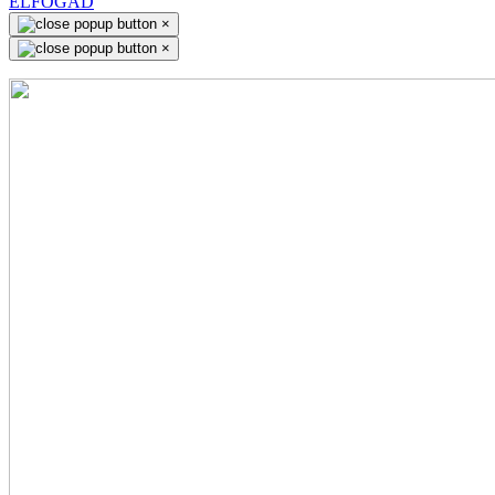
ELFOGAD
×
×