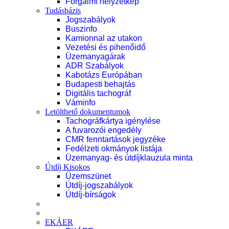
Forgalmi helyzetkép
Tudásbázis
Jogszabályok
Buszinfo
Kamionnal az utakon
Vezetési és pihenőidő
Üzemanyagárak
ADR Szabályok
Kabotázs Európában
Budapesti behajtás
Digitális tachográf
Váminfo
Letölthető dokumentumok
Tachográfkártya igénylése
A fuvarozói engedély
CMR fenntartások jegyzéke
Fedélzeti okmányok listája
Üzemanyag- és útdíjklauzula minta
Útdíj Kisokos
Üzemszünet
Útdíj-jogszabályok
Útdíj-bírságok
EKÁER