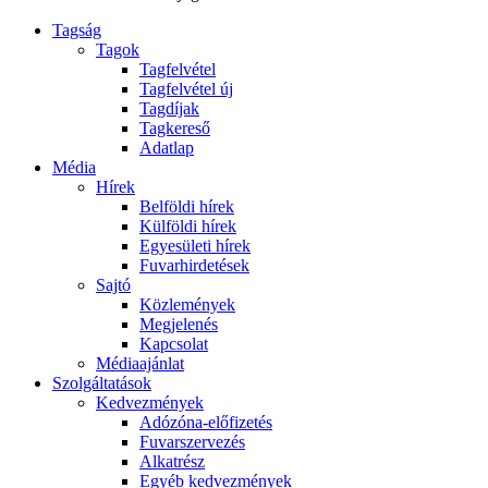
Tagság
Tagok
Tagfelvétel
Tagfelvétel új
Tagdíjak
Tagkereső
Adatlap
Média
Hírek
Belföldi hírek
Külföldi hírek
Egyesületi hírek
Fuvarhirdetések
Sajtó
Közlemények
Megjelenés
Kapcsolat
Médiaajánlat
Szolgáltatások
Kedvezmények
Adózóna-előfizetés
Fuvarszervezés
Alkatrész
Egyéb kedvezmények