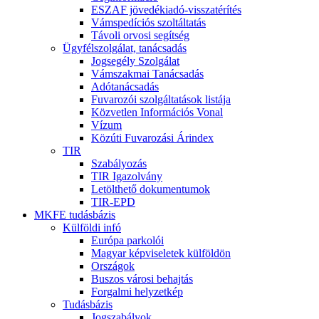
ESZAF jövedékiadó-visszatérítés
Vámspedíciós szoltáltatás
Távoli orvosi segítség
Ügyfélszolgálat, tanácsadás
Jogsegély Szolgálat
Vámszakmai Tanácsadás
Adótanácsadás
Fuvarozói szolgáltatások listája
Közvetlen Információs Vonal
Vízum
Közúti Fuvarozási Árindex
TIR
Szabályozás
TIR Igazolvány
Letölthető dokumentumok
TIR-EPD
MKFE tudásbázis
Külföldi infó
Európa parkolói
Magyar képviseletek külföldön
Országok
Buszos városi behajtás
Forgalmi helyzetkép
Tudásbázis
Jogszabályok