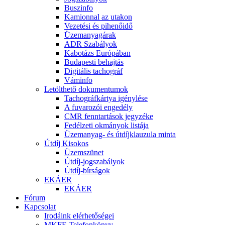
Buszinfo
Kamionnal az utakon
Vezetési és pihenőidő
Üzemanyagárak
ADR Szabályok
Kabotázs Európában
Budapesti behajtás
Digitális tachográf
Váminfo
Letölthető dokumentumok
Tachográfkártya igénylése
A fuvarozói engedély
CMR fenntartások jegyzéke
Fedélzeti okmányok listája
Üzemanyag- és útdíjklauzula minta
Útdíj Kisokos
Üzemszünet
Útdíj-jogszabályok
Útdíj-bírságok
EKÁER
EKÁER
Fórum
Kapcsolat
Irodáink elérhetőségei
MKFE Telefonkönyv