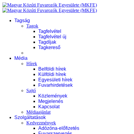
Tagság
Tagok
Tagfelvétel
Tagfelvétel új
Tagdíjak
Tagkereső
Média
Hírek
Belföldi hírek
Külföldi hírek
Egyesületi hírek
Fuvarhirdetések
Sajtó
Közlemények
Megjelenés
Kapcsolat
Médiaajánlat
Szolgáltatások
Kedvezmények
Adózóna-előfizetés
Fuvarszervezés