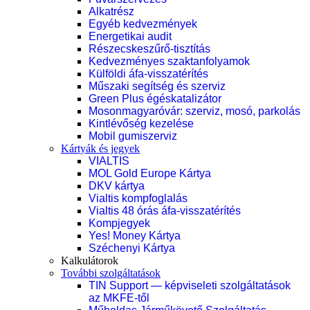
Alkatrész
Egyéb kedvezmények
Energetikai audit
Részecskeszűrő-tisztítás
Kedvezményes szaktanfolyamok
Külföldi áfa-visszatérítés
Műszaki segítség és szerviz
Green Plus égéskatalizátor
Mosonmagyaróvár: szerviz, mosó, parkolás
Kintlévőség kezelése
Mobil gumiszerviz
Kártyák és jegyek
VIALTIS
MOL Gold Europe Kártya
DKV kártya
Vialtis kompfoglalás
Vialtis 48 órás áfa-visszatérítés
Kompjegyek
Yes! Money Kártya
Széchenyi Kártya
Kalkulátorok
További szolgáltatások
TIN Support — képviseleti szolgáltatások
az MKFE-től