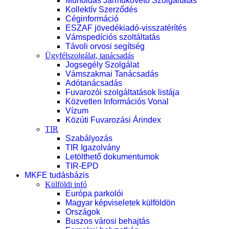
Műholdas Járműkövető Szolgáltatás
Kollektív Szerződés
Céginformáció
ESZAF jövedékiadó-visszatérítés
Vámspedíciós szoltáltatás
Távoli orvosi segítség
Ügyfélszolgálat, tanácsadás
Jogsegély Szolgálat
Vámszakmai Tanácsadás
Adótanácsadás
Fuvarozói szolgáltatások listája
Közvetlen Információs Vonal
Vízum
Közúti Fuvarozási Árindex
TIR
Szabályozás
TIR Igazolvány
Letölthető dokumentumok
TIR-EPD
MKFE tudásbázis
Külföldi infó
Európa parkolói
Magyar képviseletek külföldön
Országok
Buszos városi behajtás