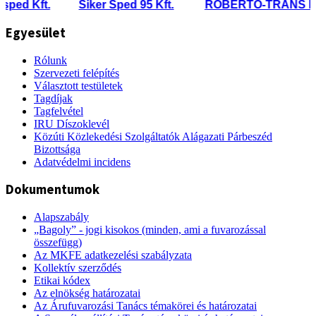
d Kft.
Siker Sped 95 Kft.
ROBERTO-TRANS Kft.
Egyesület
Rólunk
Szervezeti felépítés
Választott testületek
Tagdíjak
Tagfelvétel
IRU Díszoklevél
Közúti Közlekedési Szolgáltatók Alágazati Párbeszéd
Bizottsága
Adatvédelmi incidens
Dokumentumok
Alapszabály
„Bagoly” - jogi kisokos (minden, ami a fuvarozással
összefügg)
Az MKFE adatkezelési szabályzata
Kollektív szerződés
Etikai kódex
Az elnökség határozatai
Az Árufuvarozási Tanács témakörei és határozatai