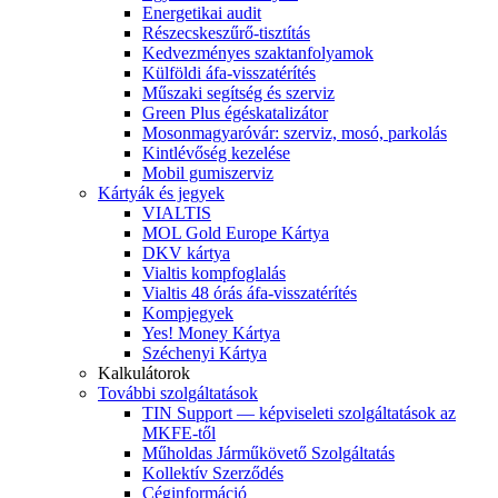
Energetikai audit
Részecskeszűrő-tisztítás
Kedvezményes szaktanfolyamok
Külföldi áfa-visszatérítés
Műszaki segítség és szerviz
Green Plus égéskatalizátor
Mosonmagyaróvár: szerviz, mosó, parkolás
Kintlévőség kezelése
Mobil gumiszerviz
Kártyák és jegyek
VIALTIS
MOL Gold Europe Kártya
DKV kártya
Vialtis kompfoglalás
Vialtis 48 órás áfa-visszatérítés
Kompjegyek
Yes! Money Kártya
Széchenyi Kártya
Kalkulátorok
További szolgáltatások
TIN Support — képviseleti szolgáltatások az
MKFE-től
Műholdas Járműkövető Szolgáltatás
Kollektív Szerződés
Céginformáció