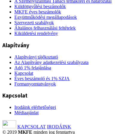
A Személyszállítási Tanács témakörei és határozatai
Küldöttgyűlési beszámolók
MKFE éves beszámolók
Együttműködési megállapodások
Szervezeti szabályok
Általános felhasználási feltételek
Kiküldetési rendelvény
Alapítvány
Alapítványi tájékoztató
Az Alapítvány adatkezelési szabályzata
Adó 1% felajánlása
Kapcsolat
Éves beszámoló és 1% SZJA
Formanyomtatványok
Kapcsolat
Irodáink elérhetőségei
Médiaajánlat
KAPCSOLAT
IRODÁINK
© 2019
MKFE
minden jog fenntartva