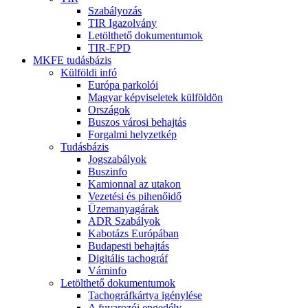
Szabályozás
TIR Igazolvány
Letölthető dokumentumok
TIR-EPD
MKFE tudásbázis
Külföldi infó
Európa parkolói
Magyar képviseletek külföldön
Országok
Buszos városi behajtás
Forgalmi helyzetkép
Tudásbázis
Jogszabályok
Buszinfo
Kamionnal az utakon
Vezetési és pihenőidő
Üzemanyagárak
ADR Szabályok
Kabotázs Európában
Budapesti behajtás
Digitális tachográf
Váminfo
Letölthető dokumentumok
Tachográfkártya igénylése
A fuvarozói engedély