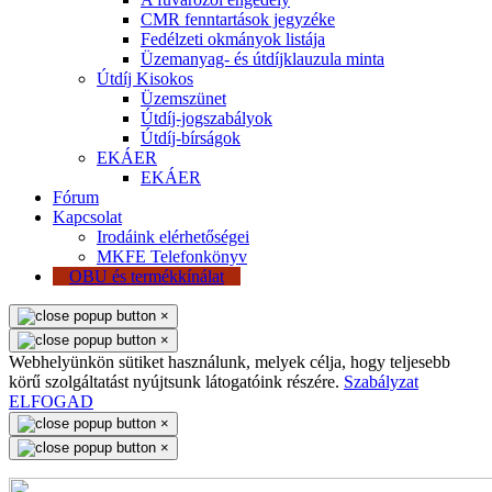
CMR fenntartások jegyzéke
Fedélzeti okmányok listája
Üzemanyag- és útdíjklauzula minta
Útdíj Kisokos
Üzemszünet
Útdíj-jogszabályok
Útdíj-bírságok
EKÁER
EKÁER
Fórum
Kapcsolat
Irodáink elérhetőségei
MKFE Telefonkönyv
OBU és termékkínálat
×
×
Webhelyünkön sütiket használunk, melyek célja, hogy teljesebb
körű szolgáltatást nyújtsunk látogatóink részére.
Szabályzat
ELFOGAD
×
×