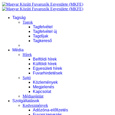
Tagság
Tagok
Tagfelvétel
Tagfelvétel új
Tagdíjak
Tagkereső
Média
Hírek
Belföldi hírek
Külföldi hírek
Egyesületi hírek
Fuvarhirdetések
Sajtó
Közlemények
Megjelenés
Kapcsolat
Médiaajánlat
Szolgáltatások
Kedvezmények
Adózóna-előfizetés
Fuvarszervezés