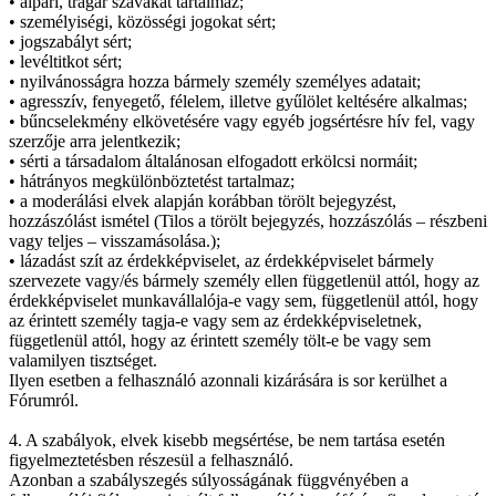
• alpári, trágár szavakat tartalmaz;
• személyiségi, közösségi jogokat sért;
• jogszabályt sért;
• levéltitkot sért;
• nyilvánosságra hozza bármely személy személyes adatait;
• agresszív, fenyegető, félelem, illetve gyűlölet keltésére alkalmas;
• bűncselekmény elkövetésére vagy egyéb jogsértésre hív fel, vagy
szerzője arra jelentkezik;
• sérti a társadalom általánosan elfogadott erkölcsi normáit;
• hátrányos megkülönböztetést tartalmaz;
• a moderálási elvek alapján korábban törölt bejegyzést,
hozzászólást ismétel (Tilos a törölt bejegyzés, hozzászólás – részbeni
vagy teljes – visszamásolása.);
• lázadást szít az érdekképviselet, az érdekképviselet bármely
szervezete vagy/és bármely személy ellen függetlenül attól, hogy az
érdekképviselet munkavállalója-e vagy sem, függetlenül attól, hogy
az érintett személy tagja-e vagy sem az érdekképviseletnek,
függetlenül attól, hogy az érintett személy tölt-e be vagy sem
valamilyen tisztséget.
Ilyen esetben a felhasználó azonnali kizárására is sor kerülhet a
Fórumról.
4. A szabályok, elvek kisebb megsértése, be nem tartása esetén
figyelmeztetésben részesül a felhasználó.
Azonban a szabályszegés súlyosságának függvényében a