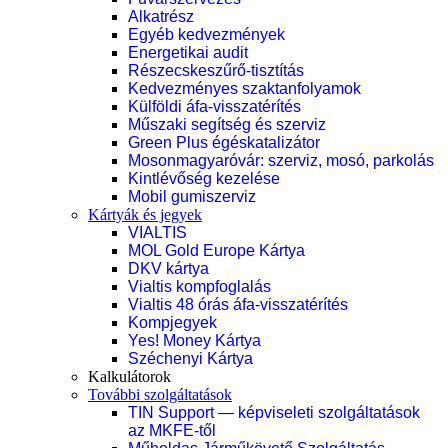
Alkatrész
Egyéb kedvezmények
Energetikai audit
Részecskeszűrő-tisztítás
Kedvezményes szaktanfolyamok
Külföldi áfa-visszatérítés
Műszaki segítség és szerviz
Green Plus égéskatalizátor
Mosonmagyaróvár: szerviz, mosó, parkolás
Kintlévőség kezelése
Mobil gumiszerviz
Kártyák és jegyek
VIALTIS
MOL Gold Europe Kártya
DKV kártya
Vialtis kompfoglalás
Vialtis 48 órás áfa-visszatérítés
Kompjegyek
Yes! Money Kártya
Széchenyi Kártya
Kalkulátorok
További szolgáltatások
TIN Support — képviseleti szolgáltatások
az MKFE-től