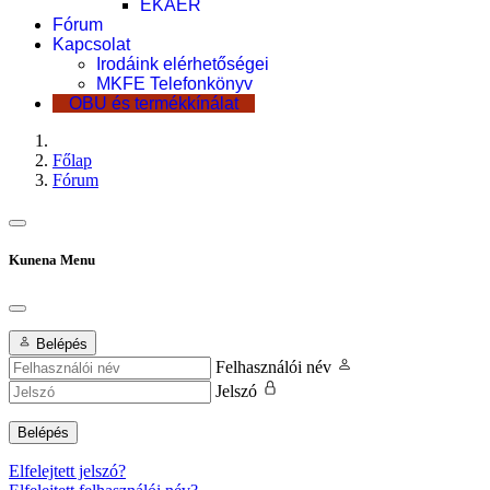
EKÁER
Fórum
Kapcsolat
Irodáink elérhetőségei
MKFE Telefonkönyv
OBU és termékkínálat
Főlap
Fórum
Kunena Menu
Belépés
Felhasználói név
Jelszó
Belépés
Elfelejtett jelszó?