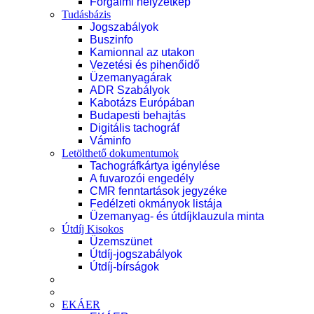
Forgalmi helyzetkép
Tudásbázis
Jogszabályok
Buszinfo
Kamionnal az utakon
Vezetési és pihenőidő
Üzemanyagárak
ADR Szabályok
Kabotázs Európában
Budapesti behajtás
Digitális tachográf
Váminfo
Letölthető dokumentumok
Tachográfkártya igénylése
A fuvarozói engedély
CMR fenntartások jegyzéke
Fedélzeti okmányok listája
Üzemanyag- és útdíjklauzula minta
Útdíj Kisokos
Üzemszünet
Útdíj-jogszabályok
Útdíj-bírságok
EKÁER