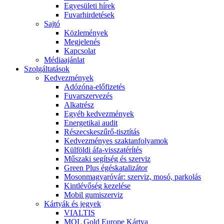
Egyesületi hírek
Fuvarhirdetések
Sajtó
Közlemények
Megjelenés
Kapcsolat
Médiaajánlat
Szolgáltatások
Kedvezmények
Adózóna-előfizetés
Fuvarszervezés
Alkatrész
Egyéb kedvezmények
Energetikai audit
Részecskeszűrő-tisztítás
Kedvezményes szaktanfolyamok
Külföldi áfa-visszatérítés
Műszaki segítség és szerviz
Green Plus égéskatalizátor
Mosonmagyaróvár: szerviz, mosó, parkolás
Kintlévőség kezelése
Mobil gumiszerviz
Kártyák és jegyek
VIALTIS
MOL Gold Europe Kártya