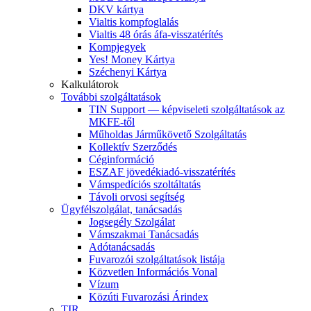
DKV kártya
Vialtis kompfoglalás
Vialtis 48 órás áfa-visszatérítés
Kompjegyek
Yes! Money Kártya
Széchenyi Kártya
Kalkulátorok
További szolgáltatások
TIN Support — képviseleti szolgáltatások az
MKFE-től
Műholdas Járműkövető Szolgáltatás
Kollektív Szerződés
Céginformáció
ESZAF jövedékiadó-visszatérítés
Vámspedíciós szoltáltatás
Távoli orvosi segítség
Ügyfélszolgálat, tanácsadás
Jogsegély Szolgálat
Vámszakmai Tanácsadás
Adótanácsadás
Fuvarozói szolgáltatások listája
Közvetlen Információs Vonal
Vízum
Közúti Fuvarozási Árindex
TIR