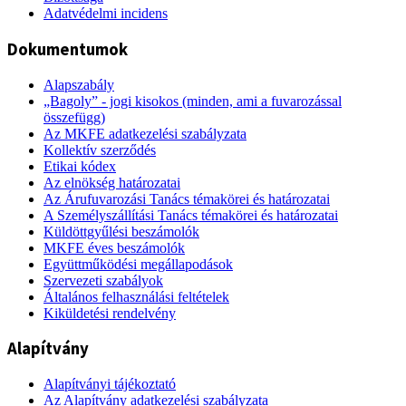
Adatvédelmi incidens
Dokumentumok
Alapszabály
„Bagoly” - jogi kisokos (minden, ami a fuvarozással
összefügg)
Az MKFE adatkezelési szabályzata
Kollektív szerződés
Etikai kódex
Az elnökség határozatai
Az Árufuvarozási Tanács témakörei és határozatai
A Személyszállítási Tanács témakörei és határozatai
Küldöttgyűlési beszámolók
MKFE éves beszámolók
Együttműködési megállapodások
Szervezeti szabályok
Általános felhasználási feltételek
Kiküldetési rendelvény
Alapítvány
Alapítványi tájékoztató
Az Alapítvány adatkezelési szabályzata