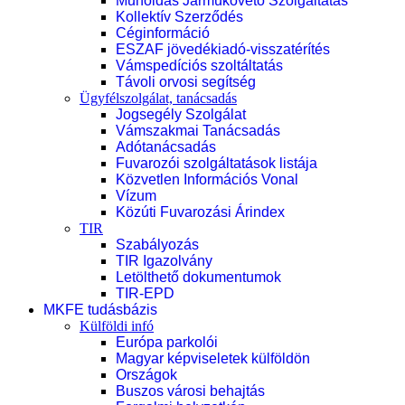
Műholdas Járműkövető Szolgáltatás
Kollektív Szerződés
Céginformáció
ESZAF jövedékiadó-visszatérítés
Vámspedíciós szoltáltatás
Távoli orvosi segítség
Ügyfélszolgálat, tanácsadás
Jogsegély Szolgálat
Vámszakmai Tanácsadás
Adótanácsadás
Fuvarozói szolgáltatások listája
Közvetlen Információs Vonal
Vízum
Közúti Fuvarozási Árindex
TIR
Szabályozás
TIR Igazolvány
Letölthető dokumentumok
TIR-EPD
MKFE tudásbázis
Külföldi infó
Európa parkolói
Magyar képviseletek külföldön
Országok
Buszos városi behajtás