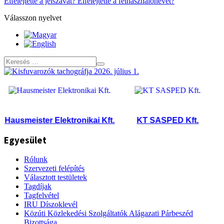
Elfelejtette a jelszavát?
Elfelejtette a felhasználónevét?
Válasszon nyelvet
usmeister Elektronikai Kft.
KT SASPED Kft.
LOA
Egyesület
Rólunk
Szervezeti felépítés
Választott testületek
Tagdíjak
Tagfelvétel
IRU Díszoklevél
Közúti Közlekedési Szolgáltatók Alágazati Párbeszéd
Bizottsága