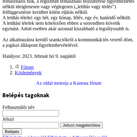
felhasználói fiók, a regisztrált felhasználó hozzáférése figyelmeztetés
nélkül ideiglenesen vagy véglegesen („letiltás vagy törlés”)
felfüggesztésre kerülhet külön eljárás nélkül.
A letiltás tételei: egy hét, egy hónap, félév, egy év, határidő nélküli.
A letiltási tételek nem kötelezően ebben a sorrendben követik
egymást. Adott esetben akár azonnal kiszabható a legsúlyosabb is.
Az alkalmazásra kerülő szankciókról a kommunikációs vezető dönt,
a jogászi álláspont figyelembevételével.
Hatályos: 2023. február hó 9. napjától
Fórum
Közlemények
Az oldal motorja a
Kunena fórum
Belépés tagoknak
Felhasználói név
Jelszó
Jelszó megjelenítése
Belépés