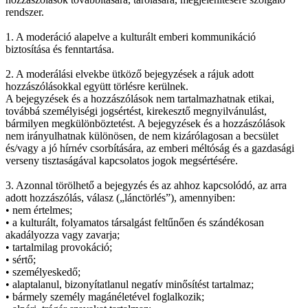
rendszer.
1. A moderáció alapelve a kulturált emberi kommunikáció
biztosítása és fenntartása.
2. A moderálási elvekbe ütköző bejegyzések a rájuk adott
hozzászólásokkal együtt törlésre kerülnek.
A bejegyzések és a hozzászólások nem tartalmazhatnak etikai,
továbbá személyiségi jogsértést, kirekesztő megnyilvánulást,
bármilyen megkülönböztetést. A bejegyzések és a hozzászólások
nem irányulhatnak különösen, de nem kizárólagosan a becsület
és/vagy a jó hírnév csorbítására, az emberi méltóság és a gazdasági
verseny tisztaságával kapcsolatos jogok megsértésére.
3. Azonnal törölhető a bejegyzés és az ahhoz kapcsolódó, az arra
adott hozzászólás, válasz („lánctörlés”), amennyiben:
• nem értelmes;
• a kulturált, folyamatos társalgást feltűnően és szándékosan
akadályozza vagy zavarja;
• tartalmilag provokáció;
• sértő;
• személyeskedő;
• alaptalanul, bizonyítatlanul negatív minősítést tartalmaz;
• bármely személy magánéletével foglalkozik;