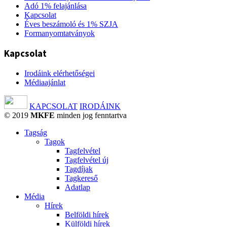
Adó 1% felajánlása
Kapcsolat
Éves beszámoló és 1% SZJA
Formanyomtatványok
Kapcsolat
Irodáink elérhetőségei
Médiaajánlat
KAPCSOLAT
IRODÁINK
© 2019
MKFE
minden jog fenntartva
Tagság
Tagok
Tagfelvétel
Tagfelvétel új
Tagdíjak
Tagkereső
Adatlap
Média
Hírek
Belföldi hírek
Külföldi hírek