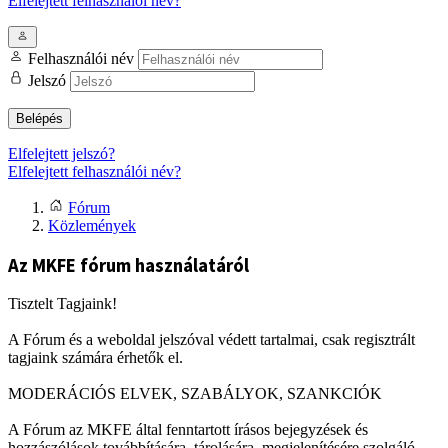
Elfelejtett felhasználói név?
Felhasználói név
Jelszó
Belépés
Elfelejtett jelszó?
Elfelejtett felhasználói név?
Fórum
Közlemények
Az MKFE fórum használatáról
Tisztelt Tagjaink!
A Fórum és a weboldal jelszóval védett tartalmai, csak regisztrált
tagjaink számára érhetők el.
MODERÁCIÓS ELVEK, SZABÁLYOK, SZANKCIÓK
A Fórum az MKFE által fenntartott írásos bejegyzések és
hozzászólások továbbítására, tárolására, megjelenítésére szolgáló