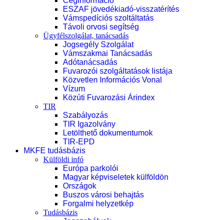
Céginformáció
ESZAF jövedékiadó-visszatérítés
Vámspedíciós szoltáltatás
Távoli orvosi segítség
Ügyfélszolgálat, tanácsadás
Jogsegély Szolgálat
Vámszakmai Tanácsadás
Adótanácsadás
Fuvarozói szolgáltatások listája
Közvetlen Információs Vonal
Vízum
Közúti Fuvarozási Árindex
TIR
Szabályozás
TIR Igazolvány
Letölthető dokumentumok
TIR-EPD
MKFE tudásbázis
Külföldi infó
Európa parkolói
Magyar képviseletek külföldön
Országok
Buszos városi behajtás
Forgalmi helyzetkép
Tudásbázis