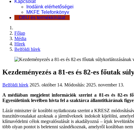
Kapcsolat
Irodáink elérhetőségei
MKFE Telefonkönyv
OBU és termékkínálat
Főlap
Média
Hírek
Belföldi hírek
Kezdeményezés a 81-es és 82-es főutak súl
Belföldi hírek
2025. október 14.
Módosítás: 2025. november 13.
A médiában megjelent információk szerint a 81-es és 82-es fő
Egyesületünk levélben hívta fel a szaktárca államtitkárának figyel
Lázár miniszter úr korábbi nyilatkozata szerint a KRESZ módosításáv
tranzitútvonalakat azoknak a járműveknek indokolt kijelölni, amelye
klímavédelmi célok megvalósulását is akadályozná – írjuk levelünk
több olyan pontot is beletenni szándékoznak, amelyről korábban nem e