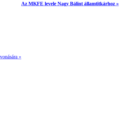
Az MKFE levele Nagy Bálint államtitkárhoz »
avonására »