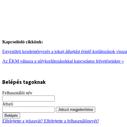
Kapcsolódó cikkünk:
Egyesületi kezdeményezés a tokaji áthajtást érintő korlátozások vissz
Az ÉKM válasza a súlykorlátozásokkal kapcsolatos felvetéseinkre »
Belépés tagoknak
Felhasználói név
Jelszó
Jelszó megjelenítése
Belépés
Elfelejtette a jelszavát?
Elfelejtette a felhasználónevét?