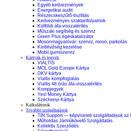
Egyéb kedvezmények
Energetikai audit
Részecskeszűrő-tisztítás
Kedvezményes szaktanfolyamok
Külföldi áfa-visszatérítés
Műszaki segítség és szerviz
Green Plus égéskatalizátor
Mosonmagyaróvár: szerviz, mosó, parkolás
Kintlévőség kezelése
Mobil gumiszerviz
Kártyák és jegyek
VIALTIS
MOL Gold Europe Kártya
DKV kártya
Vialtis kompfoglalás
Vialtis 48 órás áfa-visszatérítés
Kompjegyek
Yes! Money Kártya
Széchenyi Kártya
Kalkulátorok
További szolgáltatások
TIN Support — képviseleti szolgáltatások az
Műholdas Járműkövető Szolgáltatás
Kollektív Szerződés