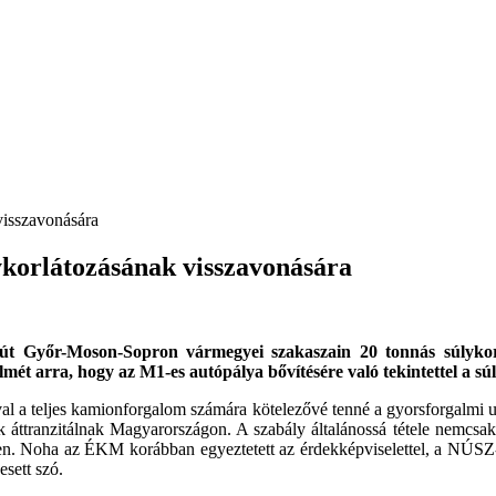
ykorlátozásának visszavonására
út Győr-Moson-Sopron vármegyei szakaszain 20 tonnás súlykorlá
mét arra, hogy az M1-es autópálya bővítésére való tekintettel a súl
al a teljes kamionforgalom számára kötelezővé tenné a gyorsforgalmi ut
k áttranzitálnak Magyarországon. A szabály általánossá tétele nemcsak 
ben. Noha az ÉKM korábban egyeztetett az érdekképviselettel, a NÚSZ
sett szó.