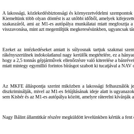
A lakossági, közlekedésbiztonsági és környezetvédelmi szempontok ö
Kiemeltünk több olyan döntést is az utóbbi időből, amelyek kifejezet
szakaszáról, ami az M1-es autópálya munkálatai miatt megfosztja a 
visszavonása, mint azt megemlítjük megkeresésünkben, ugyancsak társa
Ezeket az intézkedéseket amiatt is súlyosnak tartjuk szakmai szem
rákényszerülnek indokolatlanul nagy kerülők megtételére, ez a hánya
hogy a 2,5 tonnás gépjárművek ellenőrzésre való kiterelése a bánrévei
miatt mintegy egymillió forintos bírásgot szabott ki tucatjával a NA
Az MKFE álláspontja szerint miközben a lakossági felhasználók j
diszkriminálják, mivel az M1-es felújításának ideje alatt is ugyanazok
sem Kisbér és az M1-es autópálya között, amelyre ráterelni kívánják 
Nagy Bálint államtitkár részére megküldött levelünkben kértük a fent e