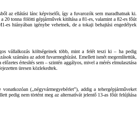
ől az ellátási lánc képviselői, így a fuvarozók sem maradhatnak ki.
20 tonna fölötti gépjárművek kitiltása a 81-es, valamint a 82-es főút
 M1-es hiányában igénybe vehetnek, de a tokaji behajtási engedélyek
os vállalkozás költségeinek több, mint a felét teszi ki – ha pedig
zások számára az adott fuvarmegbízást. Emellett ismét megemlítettük,
 előzetes értesítés sem – szintén aggályos, mivel a mérés elmulasztása
ejezetten üresen közlekedtek.
 vonatkozóan (,,négyvármegyebérlet”), addig a tehergépjárműveket
ett pedig nem történt meg az alternatívát jelentő 13-as főút felújítása