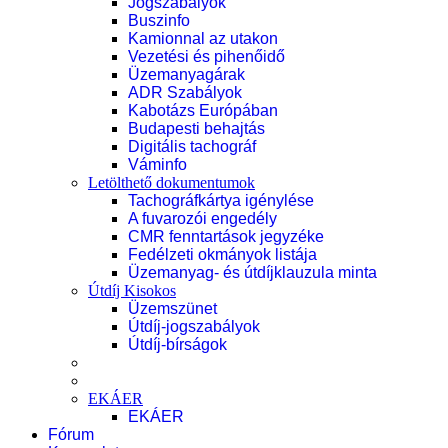
Jogszabályok
Buszinfo
Kamionnal az utakon
Vezetési és pihenőidő
Üzemanyagárak
ADR Szabályok
Kabotázs Európában
Budapesti behajtás
Digitális tachográf
Váminfo
Letölthető dokumentumok
Tachográfkártya igénylése
A fuvarozói engedély
CMR fenntartások jegyzéke
Fedélzeti okmányok listája
Üzemanyag- és útdíjklauzula minta
Útdíj Kisokos
Üzemszünet
Útdíj-jogszabályok
Útdíj-bírságok
EKÁER
EKÁER
Fórum