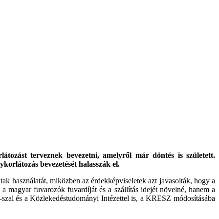
tozást terveznek bevezetni, amelyről már döntés is született.
ykorlátozás bevezetését halasszák el.
ak használatát, miközben az érdekképviseletek azt javasolták, hogy a
a magyar fuvarozók fuvardíját és a szállítás idejét növelné, hanem a
-szal és a Közlekedéstudományi Intézettel is, a KRESZ módosításába