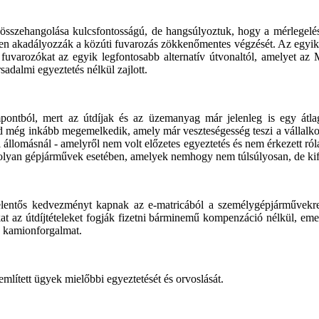
sszehangolása kulcsfontosságú, de hangsúlyoztuk, hogy a mérlegelésb
ten akadályozzák a közúti fuvarozás zökkenőmentes végzését. Az egyik a 
fuvarozókat az egyik legfontosabb alternatív útvonaltól, amelyet az
dalmi egyeztetés nélkül zajlott.
pontból, mert az útdíjak és az üzemanyag már jelenleg is egy átlag
d még inkább megemelkedik, amely már veszteségesség teszi a vállalko
 állomásnál - amelyről nem volt előzetes egyeztetés és nem érkezett róla
V olyan gépjárművek esetében, amelyek nemhogy nem túlsúlyosan, de kif
elentős kedvezményt kapnak az e-matricából a személygépjárművekre
at az útdíjtételeket fogják fizetni bárminemű kompenzáció nélkül, emell
a kamionforgalmat.
mlített ügyek mielőbbi egyeztetését és orvoslását.