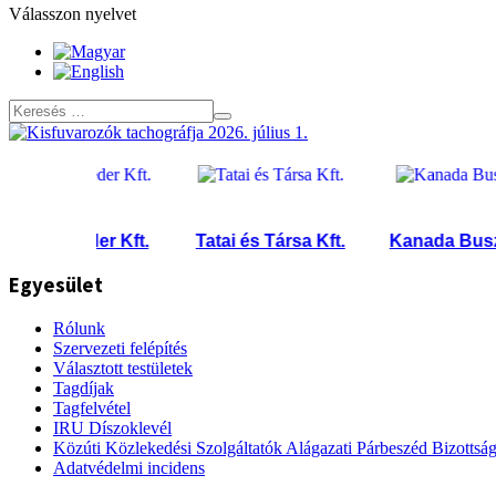
Válasszon nyelvet
Zséder Kft.
Tatai és Társa Kft.
Kanada Busz Hu
Egyesület
Rólunk
Szervezeti felépítés
Választott testületek
Tagdíjak
Tagfelvétel
IRU Díszoklevél
Közúti Közlekedési Szolgáltatók Alágazati Párbeszéd Bizottsá
Adatvédelmi incidens