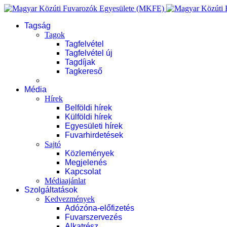
Tagság
Tagok
Tagfelvétel
Tagfelvétel új
Tagdíjak
Tagkereső
Média
Hírek
Belföldi hírek
Külföldi hírek
Egyesületi hírek
Fuvarhirdetések
Sajtó
Közlemények
Megjelenés
Kapcsolat
Médiaajánlat
Szolgáltatások
Kedvezmények
Adózóna-előfizetés
Fuvarszervezés
Alkatrész