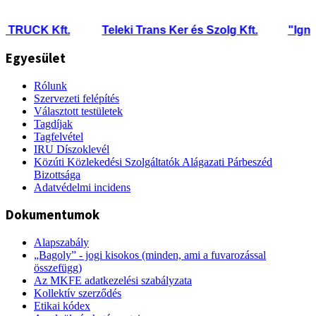
RUCK Kft.
Teleki Trans Ker és Szolg Kft.
"Ignácz"
Egyesület
Rólunk
Szervezeti felépítés
Választott testületek
Tagdíjak
Tagfelvétel
IRU Díszoklevél
Közúti Közlekedési Szolgáltatók Alágazati Párbeszéd
Bizottsága
Adatvédelmi incidens
Dokumentumok
Alapszabály
„Bagoly” - jogi kisokos (minden, ami a fuvarozással
összefügg)
Az MKFE adatkezelési szabályzata
Kollektív szerződés
Etikai kódex