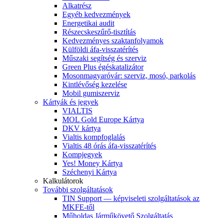
Alkatrész
Egyéb kedvezmények
Energetikai audit
Részecskeszűrő-tisztítás
Kedvezményes szaktanfolyamok
Külföldi áfa-visszatérítés
Műszaki segítség és szerviz
Green Plus égéskatalizátor
Mosonmagyaróvár: szerviz, mosó, parkolás
Kintlévőség kezelése
Mobil gumiszerviz
Kártyák és jegyek
VIALTIS
MOL Gold Europe Kártya
DKV kártya
Vialtis kompfoglalás
Vialtis 48 órás áfa-visszatérítés
Kompjegyek
Yes! Money Kártya
Széchenyi Kártya
Kalkulátorok
További szolgáltatások
TIN Support — képviseleti szolgáltatások az
MKFE-től
Műholdas Járműkövető Szolgáltatás