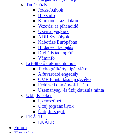
Tudásbázis
Jogszabályok
Buszinfo
Kamionnal az utakon
Vezetési és pihenőidő
Üzemanyagárak
ADR Szabályok
Kabotázs Európában
Budapesti behajtás
Digitális tachográf
Váminfo
Letölthető dokumentumok
Tachográfkártya igénylése
A fuvarozói engedély
CMR fenntartások jegyzéke
Fedélzeti okmányok listája
Üzemanyag- és útdíjklauzula minta
Útdíj Kisokos
Üzemszünet
Útdíj-jogszabályok
Útdíj-bírságok
EKÁER
EKÁER
Fórum
Kapcsolat