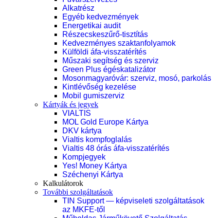
Alkatrész
Egyéb kedvezmények
Energetikai audit
Részecskeszűrő-tisztítás
Kedvezményes szaktanfolyamok
Külföldi áfa-visszatérítés
Műszaki segítség és szerviz
Green Plus égéskatalizátor
Mosonmagyaróvár: szerviz, mosó, parkolás
Kintlévőség kezelése
Mobil gumiszerviz
Kártyák és jegyek
VIALTIS
MOL Gold Europe Kártya
DKV kártya
Vialtis kompfoglalás
Vialtis 48 órás áfa-visszatérítés
Kompjegyek
Yes! Money Kártya
Széchenyi Kártya
Kalkulátorok
További szolgáltatások
TIN Support — képviseleti szolgáltatások
az MKFE-től