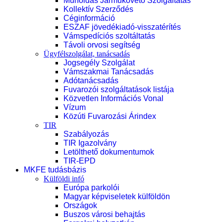
Műholdas Járműkövető Szolgáltatás
Kollektív Szerződés
Céginformáció
ESZAF jövedékiadó-visszatérítés
Vámspedíciós szoltáltatás
Távoli orvosi segítség
Ügyfélszolgálat, tanácsadás
Jogsegély Szolgálat
Vámszakmai Tanácsadás
Adótanácsadás
Fuvarozói szolgáltatások listája
Közvetlen Információs Vonal
Vízum
Közúti Fuvarozási Árindex
TIR
Szabályozás
TIR Igazolvány
Letölthető dokumentumok
TIR-EPD
MKFE tudásbázis
Külföldi infó
Európa parkolói
Magyar képviseletek külföldön
Országok
Buszos városi behajtás