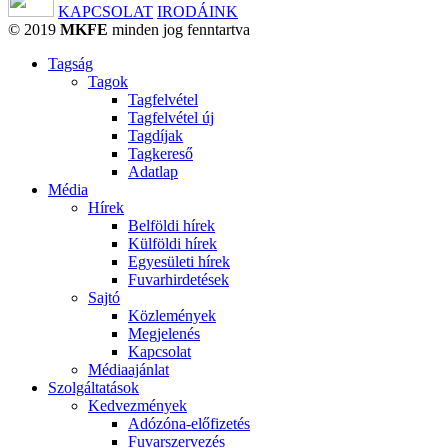
KAPCSOLAT
IRODÁINK
© 2019
MKFE
minden jog fenntartva
Tagság
Tagok
Tagfelvétel
Tagfelvétel új
Tagdíjak
Tagkereső
Adatlap
Média
Hírek
Belföldi hírek
Külföldi hírek
Egyesületi hírek
Fuvarhirdetések
Sajtó
Közlemények
Megjelenés
Kapcsolat
Médiaajánlat
Szolgáltatások
Kedvezmények
Adózóna-előfizetés
Fuvarszervezés