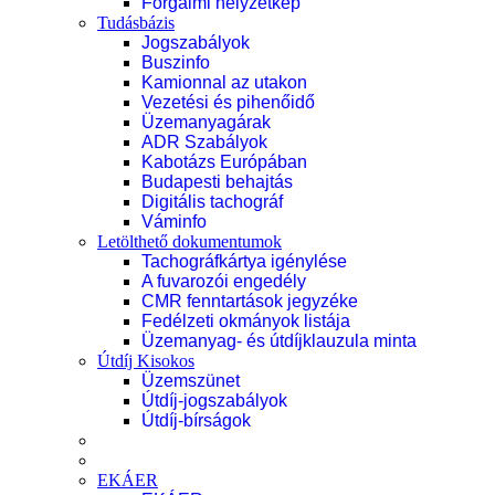
Forgalmi helyzetkép
Tudásbázis
Jogszabályok
Buszinfo
Kamionnal az utakon
Vezetési és pihenőidő
Üzemanyagárak
ADR Szabályok
Kabotázs Európában
Budapesti behajtás
Digitális tachográf
Váminfo
Letölthető dokumentumok
Tachográfkártya igénylése
A fuvarozói engedély
CMR fenntartások jegyzéke
Fedélzeti okmányok listája
Üzemanyag- és útdíjklauzula minta
Útdíj Kisokos
Üzemszünet
Útdíj-jogszabályok
Útdíj-bírságok
EKÁER