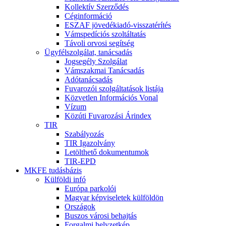
Kollektív Szerződés
Céginformáció
ESZAF jövedékiadó-visszatérítés
Vámspedíciós szoltáltatás
Távoli orvosi segítség
Ügyfélszolgálat, tanácsadás
Jogsegély Szolgálat
Vámszakmai Tanácsadás
Adótanácsadás
Fuvarozói szolgáltatások listája
Közvetlen Információs Vonal
Vízum
Közúti Fuvarozási Árindex
TIR
Szabályozás
TIR Igazolvány
Letölthető dokumentumok
TIR-EPD
MKFE tudásbázis
Külföldi infó
Európa parkolói
Magyar képviseletek külföldön
Országok
Buszos városi behajtás
Forgalmi helyzetkép