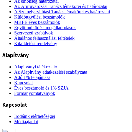
Az elnökség határozatai
Az Árufuvarozási Tanács témakörei és határozatai
A Személyszállítási Tanács témakörei és határozatai
Küldöttgyűlési beszámolók
MKFE éves beszámolók
Együttműködési megállapodások
Szervezeti szabályok
Általános felhasználási feltételek
Kiküldetési rendelvény
Alapítvány
Alapítványi tájékoztató
Az Alapítvány adatkezelési szabályzata
Adó 1% felajánlása
Kapcsolat
Éves beszámoló és 1% SZJA
Formanyomtatványok
Kapcsolat
Irodáink elérhetőségei
Médiaajánlat