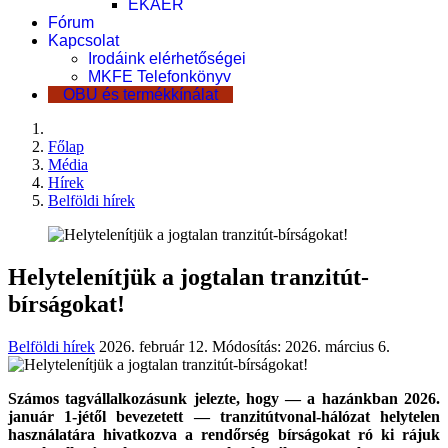
EKÁER
Fórum
Kapcsolat
Irodáink elérhetőségei
MKFE Telefonkönyv
OBU és termékkínálat
Főlap
Média
Hírek
Belföldi hírek
Helytelenítjük a jogtalan tranzitút-
bírságokat!
Belföldi hírek
2026. február 12.
Módosítás: 2026. március 6.
Számos tagvállalkozásunk jelezte, hogy — a hazánkban 2026.
január 1-jétől bevezetett — tranzitútvonal-hálózat helytelen
használatára hivatkozva a rendőrség bírságokat ró ki rájuk