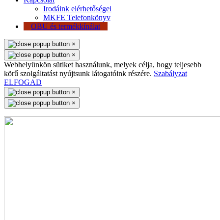
Irodáink elérhetőségei
MKFE Telefonkönyv
OBU és termékkínálat
×
×
Webhelyünkön sütiket használunk, melyek célja, hogy teljesebb
körű szolgáltatást nyújtsunk látogatóink részére.
Szabályzat
ELFOGAD
×
×