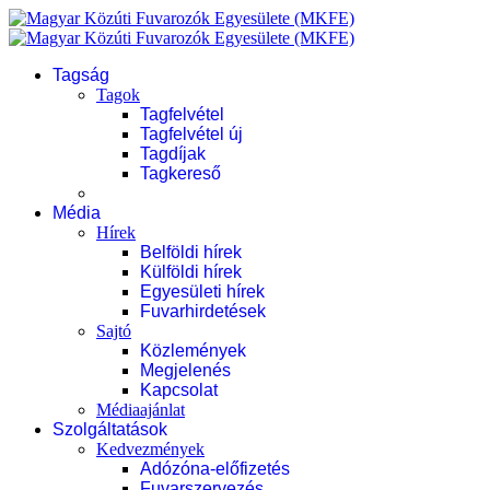
Tagság
Tagok
Tagfelvétel
Tagfelvétel új
Tagdíjak
Tagkereső
Média
Hírek
Belföldi hírek
Külföldi hírek
Egyesületi hírek
Fuvarhirdetések
Sajtó
Közlemények
Megjelenés
Kapcsolat
Médiaajánlat
Szolgáltatások
Kedvezmények
Adózóna-előfizetés
Fuvarszervezés