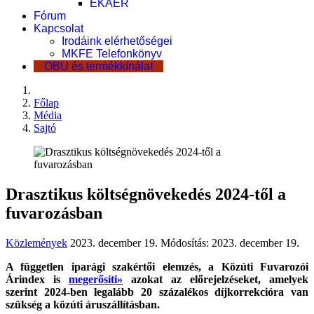
EKÁER
Fórum
Kapcsolat
Irodáink elérhetőségei
MKFE Telefonkönyv
OBU és termékkínálat
Főlap
Média
Sajtó
Drasztikus költségnövekedés 2024-től a
fuvarozásban
Közlemények
2023. december 19.
Módosítás: 2023. december 19.
A független iparági szakértői elemzés, a Közúti Fuvarozói
Árindex is
megerősíti»
azokat az előrejelzéseket, amelyek
szerint 2024-ben legalább 20 százalékos díjkorrekcióra van
szükség a közúti áruszállításban.