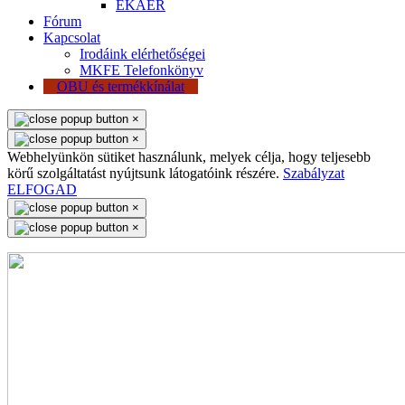
EKÁER
Fórum
Kapcsolat
Irodáink elérhetőségei
MKFE Telefonkönyv
OBU és termékkínálat
×
×
Webhelyünkön sütiket használunk, melyek célja, hogy teljesebb
körű szolgáltatást nyújtsunk látogatóink részére.
Szabályzat
ELFOGAD
×
×