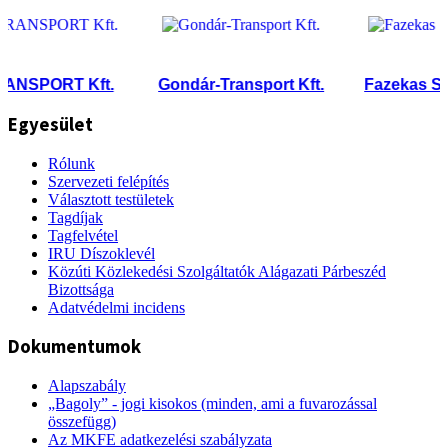
SPORT Kft.
Gondár-Transport Kft.
Fazekas Szállít
Egyesület
Rólunk
Szervezeti felépítés
Választott testületek
Tagdíjak
Tagfelvétel
IRU Díszoklevél
Közúti Közlekedési Szolgáltatók Alágazati Párbeszéd
Bizottsága
Adatvédelmi incidens
Dokumentumok
Alapszabály
„Bagoly” - jogi kisokos (minden, ami a fuvarozással
összefügg)
Az MKFE adatkezelési szabályzata