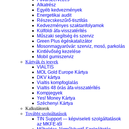
Alkatrész
Egyéb kedvezmények
Energetikai audit
Részecskeszűrő-tisztítás
Kedvezményes szaktanfolyamok
Külföldi áfa-visszatérítés
Műszaki segítség és szerviz
Green Plus égéskatalizátor
Mosonmagyaróvár: szerviz, mosó, parkolás
Kintlévőség kezelése
Mobil gumiszerviz
Kártyák és jegyek
VIALTIS
MOL Gold Europe Kártya
DKV kártya
Vialtis kompfoglalás
Vialtis 48 órás áfa-visszatérítés
Kompjegyek
Yes! Money Kártya
Széchenyi Kártya
Kalkulátorok
További szolgáltatások
TIN Support — képviseleti szolgáltatások
az MKFE-től