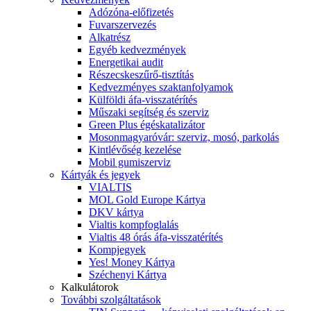
Adózóna-előfizetés
Fuvarszervezés
Alkatrész
Egyéb kedvezmények
Energetikai audit
Részecskeszűrő-tisztítás
Kedvezményes szaktanfolyamok
Külföldi áfa-visszatérítés
Műszaki segítség és szerviz
Green Plus égéskatalizátor
Mosonmagyaróvár: szerviz, mosó, parkolás
Kintlévőség kezelése
Mobil gumiszerviz
Kártyák és jegyek
VIALTIS
MOL Gold Europe Kártya
DKV kártya
Vialtis kompfoglalás
Vialtis 48 órás áfa-visszatérítés
Kompjegyek
Yes! Money Kártya
Széchenyi Kártya
Kalkulátorok
További szolgáltatások