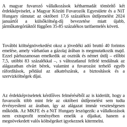
A magyar fuvarozó vállalkozások kétharmadát tömörítő két
érdekképviselet, a Magyar Közúti Fuvarozók Egyesülete és a NiT
Hungary rámutat: az októberi 17,6 százalékos útdíjemelést 2024
januártól a külsőköltség-díj bevezetése miatt újabb,
járműkategóriáktól függően 35-85 százalékos tarifaemelés követi.
További költségnövekedést okoz a jövedéki adó bruttó 40 forintos
emelése, amely várhatóan a gázolaj árában is megmutatkozik majd.
Ezzel párhuzamosan emelkedik az osztrák és német útdíj – előbbi
7,5, utóbbi 83 százalékkal –, s változatlanul felfelé tendálnak az
alágazatban elvárt bérek, valamint a fuvarozást terhelő egyéb
ráfordítások, például az alkatrészárak, a biztosítások és a
szervizköltségek díjai.
Az érdekképviseletek kérdőíves felméréséből az is kiderült, hogy a
fuvarozók több mint fele az októberi útdíjemelést sem tudta
érvényesíteni az áraiban, így az alágazat immár veszteségesen
működik. Az MKFE és a NiT Hungary leszögezik: a vállalkozások
nem extraprofit reményében emelik a díjaikat, hanem a
megnövekedett valós költségeiket igyekeznek kitermelni.