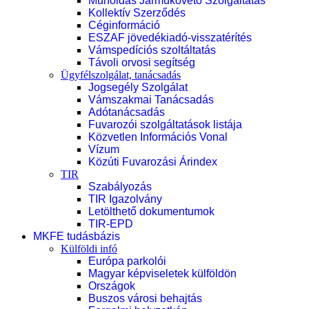
Műholdas Járműkövető Szolgáltatás
Kollektív Szerződés
Céginformáció
ESZAF jövedékiadó-visszatérítés
Vámspedíciós szoltáltatás
Távoli orvosi segítség
Ügyfélszolgálat, tanácsadás
Jogsegély Szolgálat
Vámszakmai Tanácsadás
Adótanácsadás
Fuvarozói szolgáltatások listája
Közvetlen Információs Vonal
Vízum
Közúti Fuvarozási Árindex
TIR
Szabályozás
TIR Igazolvány
Letölthető dokumentumok
TIR-EPD
MKFE tudásbázis
Külföldi infó
Európa parkolói
Magyar képviseletek külföldön
Országok
Buszos városi behajtás