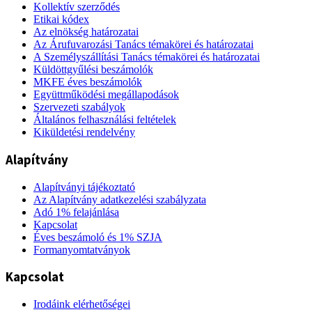
Kollektív szerződés
Etikai kódex
Az elnökség határozatai
Az Árufuvarozási Tanács témakörei és határozatai
A Személyszállítási Tanács témakörei és határozatai
Küldöttgyűlési beszámolók
MKFE éves beszámolók
Együttműködési megállapodások
Szervezeti szabályok
Általános felhasználási feltételek
Kiküldetési rendelvény
Alapítvány
Alapítványi tájékoztató
Az Alapítvány adatkezelési szabályzata
Adó 1% felajánlása
Kapcsolat
Éves beszámoló és 1% SZJA
Formanyomtatványok
Kapcsolat
Irodáink elérhetőségei