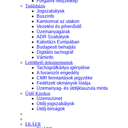
Forgalmi helyzetkép
Tudásbázis
Jogszabályok
Buszinfo
Kamionnal az utakon
Vezetési és pihenőidő
Üzemanyagárak
ADR Szabályok
Kabotázs Európában
Budapesti behajtás
Digitális tachográf
Váminfo
Letölthető dokumentumok
Tachográfkártya igénylése
A fuvarozói engedély
CMR fenntartások jegyzéke
Fedélzeti okmányok listája
Üzemanyag- és útdíjklauzula minta
Útdíj Kisokos
Üzemszünet
Útdíj-jogszabályok
Útdíj-bírságok
EKÁER