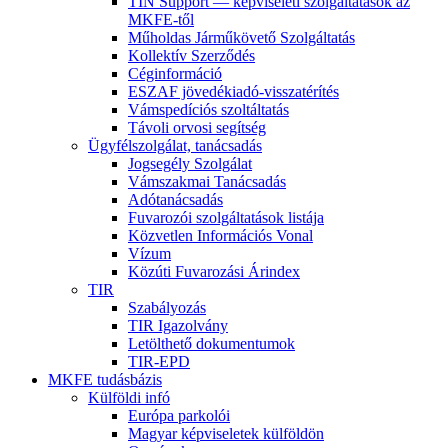
TIN Support — képviseleti szolgáltatások az
MKFE-től
Műholdas Járműkövető Szolgáltatás
Kollektív Szerződés
Céginformáció
ESZAF jövedékiadó-visszatérítés
Vámspedíciós szoltáltatás
Távoli orvosi segítség
Ügyfélszolgálat, tanácsadás
Jogsegély Szolgálat
Vámszakmai Tanácsadás
Adótanácsadás
Fuvarozói szolgáltatások listája
Közvetlen Információs Vonal
Vízum
Közúti Fuvarozási Árindex
TIR
Szabályozás
TIR Igazolvány
Letölthető dokumentumok
TIR-EPD
MKFE tudásbázis
Külföldi infó
Európa parkolói
Magyar képviseletek külföldön