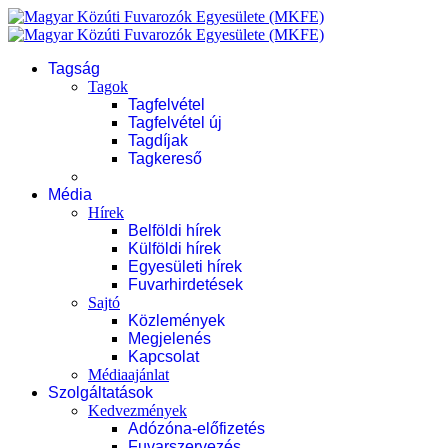
Tagság
Tagok
Tagfelvétel
Tagfelvétel új
Tagdíjak
Tagkereső
Média
Hírek
Belföldi hírek
Külföldi hírek
Egyesületi hírek
Fuvarhirdetések
Sajtó
Közlemények
Megjelenés
Kapcsolat
Médiaajánlat
Szolgáltatások
Kedvezmények
Adózóna-előfizetés
Fuvarszervezés