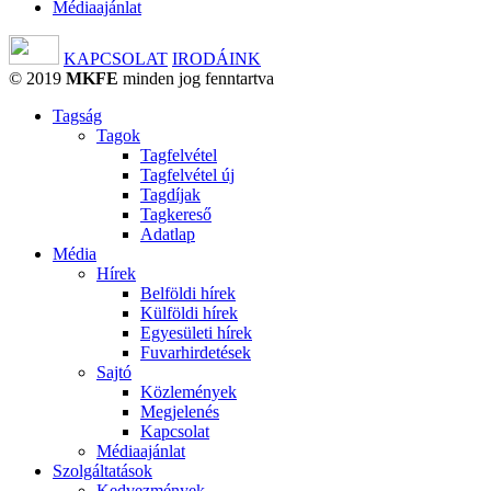
Médiaajánlat
KAPCSOLAT
IRODÁINK
© 2019
MKFE
minden jog fenntartva
Tagság
Tagok
Tagfelvétel
Tagfelvétel új
Tagdíjak
Tagkereső
Adatlap
Média
Hírek
Belföldi hírek
Külföldi hírek
Egyesületi hírek
Fuvarhirdetések
Sajtó
Közlemények
Megjelenés
Kapcsolat
Médiaajánlat
Szolgáltatások
Kedvezmények