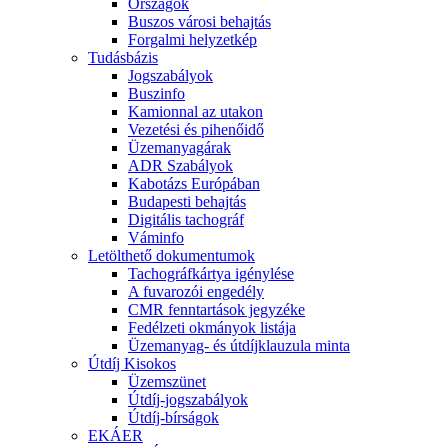
Országok
Buszos városi behajtás
Forgalmi helyzetkép
Tudásbázis
Jogszabályok
Buszinfo
Kamionnal az utakon
Vezetési és pihenőidő
Üzemanyagárak
ADR Szabályok
Kabotázs Európában
Budapesti behajtás
Digitális tachográf
Váminfo
Letölthető dokumentumok
Tachográfkártya igénylése
A fuvarozói engedély
CMR fenntartások jegyzéke
Fedélzeti okmányok listája
Üzemanyag- és útdíjklauzula minta
Útdíj Kisokos
Üzemszünet
Útdíj-jogszabályok
Útdíj-bírságok
EKÁER