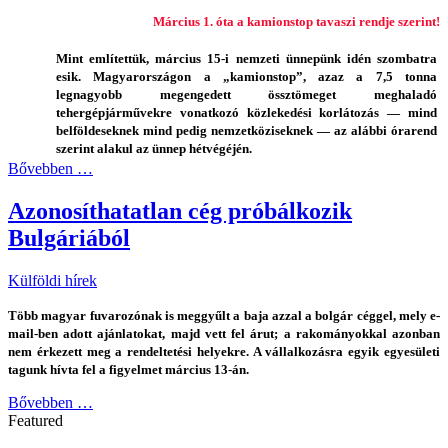
Március 1. óta a kamionstop tavaszi rendje szerint!
Mint említettük, március 15-i nemzeti ünnepünk idén szombatra
esik. Magyarországon a „kamionstop”, azaz a 7,5 tonna
legnagyobb megengedett össztömeget meghaladó
tehergépjárművekre vonatkozó közlekedési korlátozás — mind
belföldeseknek mind pedig nemzetköziseknek — az alábbi órarend
szerint alakul az ünnep hétvégéjén.
Bővebben …
Azonosíthatatlan cég próbálkozik
Bulgáriából
Külföldi hírek
Több magyar fuvarozónak is meggyűlt a baja azzal a bolgár céggel, mely e-
mail-ben adott ajánlatokat, majd vett fel árut; a rakományokkal azonban
nem érkezett meg a rendeltetési helyekre. A vállalkozásra egyik egyesületi
tagunk hívta fel a figyelmet március 13-án.
Bővebben …
Featured