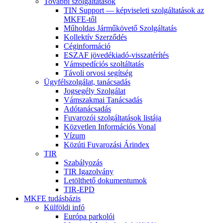
További szolgáltatások
TIN Support — képviseleti szolgáltatások az
MKFE-től
Műholdas Járműkövető Szolgáltatás
Kollektív Szerződés
Céginformáció
ESZAF jövedékiadó-visszatérítés
Vámspedíciós szoltáltatás
Távoli orvosi segítség
Ügyfélszolgálat, tanácsadás
Jogsegély Szolgálat
Vámszakmai Tanácsadás
Adótanácsadás
Fuvarozói szolgáltatások listája
Közvetlen Információs Vonal
Vízum
Közúti Fuvarozási Árindex
TIR
Szabályozás
TIR Igazolvány
Letölthető dokumentumok
TIR-EPD
MKFE tudásbázis
Külföldi infó
Európa parkolói