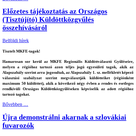
Előzetes tájékoztatás az Országos
(Tisztújító) Küldöttközgyűlés
összehívásáról
Belföldi hírek
Tisztelt MKFE-tagok!
Hamarosan sor kerül az MKFE Regionális Küldöttválasztó Gyűléseire,
melyen a régióhoz tartozó azon teljes jogú egyesületi tagok, akik az
Alapszabály szerint arra jogosultak, az Alapszabály 1. sz. mellékletét képező
választási szabályzat szerint megválasztják küldötteiket (régiónként
maximum 50 küldöttet), akik a következő négy évben a rendes és esetleges
rendkívüli Országos Küldöttközgyűléseken képviselik az adott régióhoz
tartozó tagokat.
Bővebben …
Újra demonstrálni akarnak a szlovákiai
fuvarozók