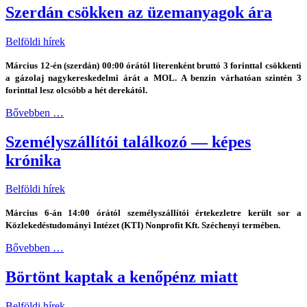
Szerdán csökken az üzemanyagok ára
Belföldi hírek
Március 12-én (szerdán) 00:00 órától literenként bruttó 3 forinttal csökkenti
a gázolaj nagykereskedelmi árát a MOL. A benzin várhatóan szintén 3
forinttal lesz olcsóbb a hét derekától.
Bővebben …
Személyszállítói találkozó — képes
krónika
Belföldi hírek
Március 6-án 14:00 órától személyszállítói értekezletre került sor a
Közlekedéstudományi Intézet (KTI) Nonprofit Kft. Széchenyi termében.
Bővebben …
Börtönt kaptak a kenőpénz miatt
Belföldi hírek