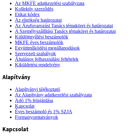
Az MKFE adatkezelési szabályzata
Kollektív szerződés
Etikai kódex
Az elnökség határozatai
Az Árufuvarozási Tanács témakörei és határozatai
A Személyszállítási Tanács témakörei és határozatai
Küldöttgyűlési beszámolók
MKFE éves beszámolók
Együttműködési megállapodások
Szervezeti szabályok
Általános felhasználási feltételek
Kiküldetési rendelvény
Alapítvány
Alapítványi tájékoztató
Az Alapítvány adatkezelési szabályzata
Adó 1% felajánlása
Kapcsolat
Éves beszámoló és 1% SZJA
Formanyomtatványok
Kapcsolat