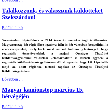
Bővebben …
Találkozzunk, és válasszunk küldötteket
Szekszárdon!
Belföldi hírek
Szekszárdon folytatódnak a 2014 tavaszán esedékes tagi találkozóink.
Magyarország hét régiójához igazítva idén is hét városban bonyolítjuk le
rendezvényeinket, melyeknek most az ad különös jelentőséget, hogy
regionális összejöveteleink a májusi Országos Tisztújító
Küldöttközgyűlésünk választási „előcsarnokai” is lesznek egyben: a
regionális küldöttválasztó gyűléseken dől el ugyanis, hogy kik képviselik
majd az adott régióhoz tartozó tagokat az Országos Tisztújító
Küldöttközgyűlésen.
Bővebben …
Magyar kamionstop március 15.
hétvégéjén
Belföldi hírek