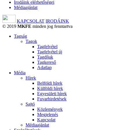
Irodáink elérhetőségei
Médiaajánlat
KAPCSOLAT
IRODÁINK
© 2019
MKFE
minden jog fenntartva
Tagság
Tagok
Tagfelvétel
Tagfelvétel új
Tagdíjak
Tagkereső
Adatlap
Média
Hírek
Belföldi hírek
Külföldi hírek
Egyesületi hírek
Fuvarhirdetések
Sajtó
Közlemények
Megjelenés
Kapcsolat
Médiaajánlat