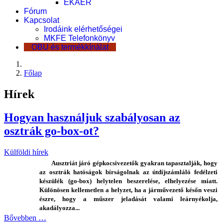
EKÁER
Fórum
Kapcsolat
Irodáink elérhetőségei
MKFE Telefonkönyv
OBU és termékkínálat
Főlap
Hírek
Hogyan használjuk szabályosan az
osztrák go-box-ot?
Külföldi hírek
Ausztriát járó gépkocsivezetők gyakran tapasztalják, hogy
az osztrák hatóságok bírságolnak az útdíjszámláló fedélzeti
készülék (go-box) helytelen beszerelése, elhelyezése miatt.
Különösen kellemetlen a helyzet, ha a járművezető későn veszi
észre, hogy a műszer jeladását valami leárnyékolja,
akadályozza...
Bővebben …