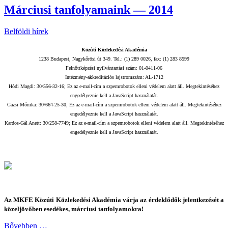
Márciusi tanfolyamaink — 2014
Belföldi hírek
Közúti Közlekedési Akadémia
1238 Budapest, Nagykőrösi út 349. Tel.: (1) 289 0026, fax: (1) 283 8599
Felnőttképzési nyilvántartási szám: 01-0411-06
Intézmény-akkreditációs lajstromszám: AL-1712
Hódi Magdi: 30/556-32-16;
Ez az e-mail-cím a szpemrobotok elleni védelem alatt áll. Megtekintéséhez
engedélyeznie kell a JavaScript használatát.
Gazsi Mónika: 30/664-25-30;
Ez az e-mail-cím a szpemrobotok elleni védelem alatt áll. Megtekintéséhez
engedélyeznie kell a JavaScript használatát.
Kardos-Gál Anett: 30/258-7749;
Ez az e-mail-cím a szpemrobotok elleni védelem alatt áll. Megtekintéséhez
engedélyeznie kell a JavaScript használatát.
Az MKFE Közúti Közlekedési Akadémia várja az érdeklődők jelentkezését a
közeljövőben esedékes, márciusi tanfolyamokra!
Bővebben …