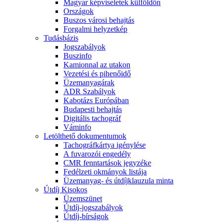
Magyar képviseletek külföldön
Országok
Buszos városi behajtás
Forgalmi helyzetkép
Tudásbázis
Jogszabályok
Buszinfo
Kamionnal az utakon
Vezetési és pihenőidő
Üzemanyagárak
ADR Szabályok
Kabotázs Európában
Budapesti behajtás
Digitális tachográf
Váminfo
Letölthető dokumentumok
Tachográfkártya igénylése
A fuvarozói engedély
CMR fenntartások jegyzéke
Fedélzeti okmányok listája
Üzemanyag- és útdíjklauzula minta
Útdíj Kisokos
Üzemszünet
Útdíj-jogszabályok
Útdíj-bírságok