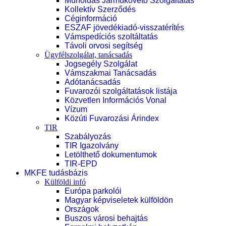
Műholdas Járműkövető Szolgáltatás
Kollektív Szerződés
Céginformáció
ESZAF jövedékiadó-visszatérítés
Vámspedíciós szoltáltatás
Távoli orvosi segítség
Ügyfélszolgálat, tanácsadás
Jogsegély Szolgálat
Vámszakmai Tanácsadás
Adótanácsadás
Fuvarozói szolgáltatások listája
Közvetlen Információs Vonal
Vízum
Közúti Fuvarozási Árindex
TIR
Szabályozás
TIR Igazolvány
Letölthető dokumentumok
TIR-EPD
MKFE tudásbázis
Külföldi infó
Európa parkolói
Magyar képviseletek külföldön
Országok
Buszos városi behajtás