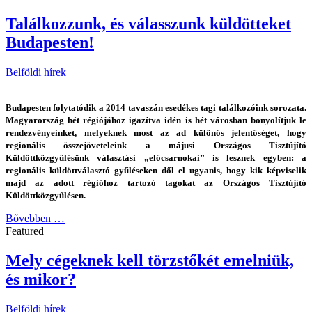
Találkozzunk, és válasszunk küldötteket
Budapesten!
Belföldi hírek
Budapesten folytatódik a 2014 tavaszán esedékes tagi találkozóink sorozata.
Magyarország hét régiójához igazítva idén is hét városban bonyolítjuk le
rendezvényeinket, melyeknek most az ad különös jelentőséget, hogy
regionális összejöveteleink a májusi Országos Tisztújító
Küldöttközgyűlésünk választási „előcsarnokai” is lesznek egyben: a
regionális küldöttválasztó gyűléseken dől el ugyanis, hogy kik képviselik
majd az adott régióhoz tartozó tagokat az Országos Tisztújító
Küldöttközgyűlésen.
Bővebben …
Featured
Mely cégeknek kell törzstőkét emelniük,
és mikor?
Belföldi hírek