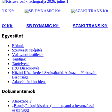
t.
SB DYNAMIC Kft.
SZAKI TRANS Kft.
N
Egyesület
Rólunk
Szervezeti felépítés
Választott testületek
Tagdíjak
Tagfelvétel
IRU Díszoklevél
Közúti Közlekedési Szolgáltatók Alágazati Párbeszéd
Bizottsága
Adatvédelmi incidens
Dokumentumok
Alapszabály
„Bagoly” - jogi kisokos (minden, ami a fuvarozással
összefügg)