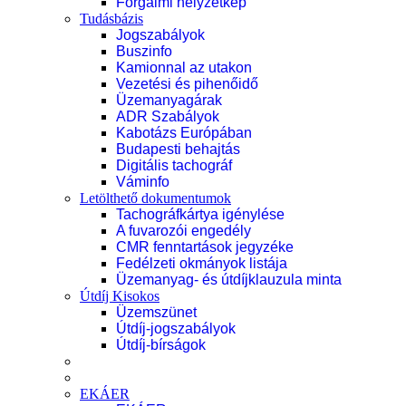
Forgalmi helyzetkép
Tudásbázis
Jogszabályok
Buszinfo
Kamionnal az utakon
Vezetési és pihenőidő
Üzemanyagárak
ADR Szabályok
Kabotázs Európában
Budapesti behajtás
Digitális tachográf
Váminfo
Letölthető dokumentumok
Tachográfkártya igénylése
A fuvarozói engedély
CMR fenntartások jegyzéke
Fedélzeti okmányok listája
Üzemanyag- és útdíjklauzula minta
Útdíj Kisokos
Üzemszünet
Útdíj-jogszabályok
Útdíj-bírságok
EKÁER