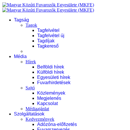
Tagság
Tagok
Tagfelvétel
Tagfelvétel új
Tagdíjak
Tagkereső
Média
Hírek
Belföldi hírek
Külföldi hírek
Egyesületi hírek
Fuvarhirdetések
Sajtó
Közlemények
Megjelenés
Kapcsolat
Médiaajánlat
Szolgáltatások
Kedvezmények
Adózóna-előfizetés
Fuvarszervezés