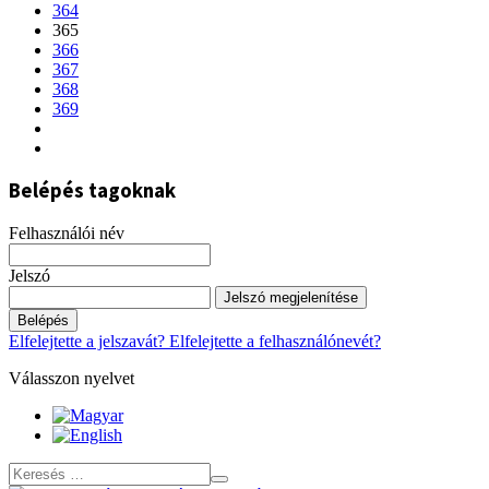
364
365
366
367
368
369
Belépés tagoknak
Felhasználói név
Jelszó
Jelszó megjelenítése
Belépés
Elfelejtette a jelszavát?
Elfelejtette a felhasználónevét?
Válasszon nyelvet