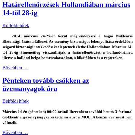
Határellenőrzések Hollandiában március
14-től 28-ig
Külföldi hírek
2014. március 24-25-én kerül megrendezésre a hágai Nukleáris
Biztonsági Csúcstalálkozó. Az esemény biztonságos lebonyolítása érdekében
szigorú biztonsági intézkedéseket léptetnek életbe Hollandiában. Március 14-
től 28-ig átmenetileg visszaállítják a határellenőrzést a holland-német,
illetve a holland-belga határszakaszokon, a kikötőkben és a reptereken.
Bővebben …
Pénteken tovább csökken az
üzemanyagok ára
Belföldi hírek
Március 14-én (pénteken) 00:00 órától literenként további bruttó 3 forinttal
csökkenti a gázolaj nagykereskedelmi árát a MOL. A benzin ára most nem
változik.
Bővebben …