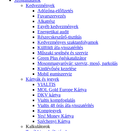
Szolgáltatások
Kedvezmények
Adózóna-előfizetés
Fuvarszervezés
Alkatrész
Egyéb kedvezmények
Energetikai audit
Részecskeszűrő-tisztítás
Kedvezményes szaktanfolyamok
Külföldi áfa-visszatérítés
Műszaki segítség és szerviz
Green Plus égéskatalizátor
Mosonmagyaróvár: szerviz, mosó, parkolás
Kintlévőség kezelése
Mobil gumiszerviz
Kártyák és jegyek
VIALTIS
MOL Gold Europe Kártya
DKV kártya
Vialtis kompfoglalás
Vialtis 48 órás áfa-visszatérítés
Kompjegyek
Yes! Money Kártya
Széchenyi Kártya
Kalkulátorok