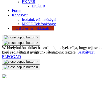
EKÁER
EKÁER
Fórum
Kapcsolat
Irodáink elérhetőségei
MKFE Telefonkönyv
OBU és termékkínálat
×
×
Webhelyünkön sütiket használunk, melyek célja, hogy teljesebb
körű szolgáltatást nyújtsunk látogatóink részére.
Szabályzat
ELFOGAD
×
×