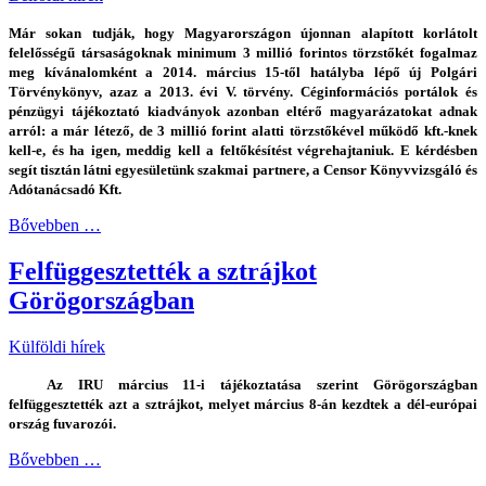
Már sokan tudják, hogy Magyarországon újonnan alapított korlátolt
felelősségű társaságoknak minimum 3 millió forintos törzstőkét fogalmaz
meg kívánalomként a 2014. március 15-től hatályba lépő új Polgári
Törvénykönyv, azaz a 2013. évi V. törvény. Céginformációs portálok és
pénzügyi tájékoztató kiadványok azonban eltérő magyarázatokat adnak
arról: a már létező, de 3 millió forint alatti törzstőkével működő kft.-knek
kell-e, és ha igen, meddig kell a feltőkésítést végrehajtaniuk. E kérdésben
segít tisztán látni egyesületünk szakmai partnere, a Censor Könyvvizsgáló és
Adótanácsadó Kft.
Bővebben …
Felfüggesztették a sztrájkot
Görögországban
Külföldi hírek
Az IRU március 11-i tájékoztatása szerint Görögországban
felfüggesztették azt a sztrájkot, melyet március 8-án kezdtek a dél-európai
ország fuvarozói.
Bővebben …