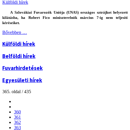
Külföldi hírek
A Szlovákiai Fuvarozók Uniója (UNAS) országos sztrájkot helyezett
kilátásba, ha Robert Fico miniszterelnök március 7-ig nem teljesíti
kéréseiket.
Bővebben …
Külföldi hírek
Belföldi hírek
Fuvarhirdetések
Egyesületi hírek
365. oldal / 435
360
361
362
363