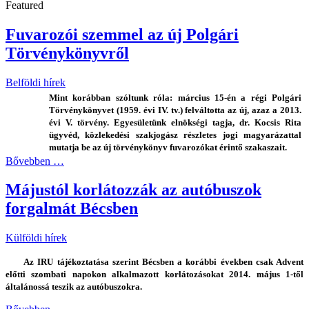
Featured
Fuvarozói szemmel az új Polgári
Törvénykönyvről
Belföldi hírek
Mint korábban szóltunk róla: március 15-én a régi Polgári
Törvénykönyvet (1959. évi IV. tv.) felváltotta az új, azaz a 2013.
évi V. törvény. Egyesületünk elnökségi tagja, dr. Kocsis Rita
ügyvéd, közlekedési szakjogász részletes jogi magyarázattal
mutatja be az új törvénykönyv fuvarozókat érintő szakaszait.
Bővebben …
Májustól korlátozzák az autóbuszok
forgalmát Bécsben
Külföldi hírek
Az IRU tájékoztatása szerint Bécsben a korábbi években csak Advent
előtti szombati napokon alkalmazott korlátozásokat 2014. május 1-től
általánossá teszik az autóbuszokra.