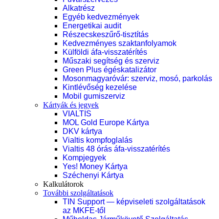
Alkatrész
Egyéb kedvezmények
Energetikai audit
Részecskeszűrő-tisztítás
Kedvezményes szaktanfolyamok
Külföldi áfa-visszatérítés
Műszaki segítség és szerviz
Green Plus égéskatalizátor
Mosonmagyaróvár: szerviz, mosó, parkolás
Kintlévőség kezelése
Mobil gumiszerviz
Kártyák és jegyek
VIALTIS
MOL Gold Europe Kártya
DKV kártya
Vialtis kompfoglalás
Vialtis 48 órás áfa-visszatérítés
Kompjegyek
Yes! Money Kártya
Széchenyi Kártya
Kalkulátorok
További szolgáltatások
TIN Support — képviseleti szolgáltatások
az MKFE-től