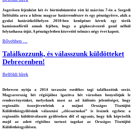
Jogerősen fejenként két év börtönbüntetést rótt ki március 7-én a Szegedi
Ítélőtábla arra a kilenc magyar határrendészre és egy pénzügyőrre, akik a
gyulai határátkelőhelyen 2010-ben kenőpénzt kértek egy török
kamionsofőrtől annak fejében, hogy a gépkocsivezető gond nélkül
folytathassa útját. A pénzügyletben közvetítő tolmács négy évet kapott.
Bővebben …
Találkozzunk, és válasszunk küldötteket
Debrecenben!
Belföldi hírek
Debrecen nyitja a 2014 tavaszán esedékes tagi találkozóink sorát.
Magyarország hét régiójához igazítva hét városban bonyolítjuk le
rendezvényeinket, melyeknek most az ad különös jelentőséget, hogy
regionális összejöveteleink a májusi Országos Tisztújító
Küldöttközgyűlésünk választási „előcsarnokai” is lesznek egyben: a
regionális küldöttválasztó gyűléseken dől el ugyanis, hogy kik képviselik
majd az adott régióhoz tartozó tagokat az Országos Tisztújító
Küldöttközgyűlésen.