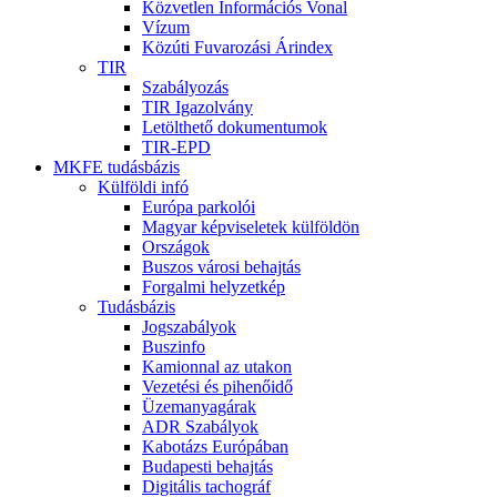
Közvetlen Információs Vonal
Vízum
Közúti Fuvarozási Árindex
TIR
Szabályozás
TIR Igazolvány
Letölthető dokumentumok
TIR-EPD
MKFE tudásbázis
Külföldi infó
Európa parkolói
Magyar képviseletek külföldön
Országok
Buszos városi behajtás
Forgalmi helyzetkép
Tudásbázis
Jogszabályok
Buszinfo
Kamionnal az utakon
Vezetési és pihenőidő
Üzemanyagárak
ADR Szabályok
Kabotázs Európában
Budapesti behajtás
Digitális tachográf