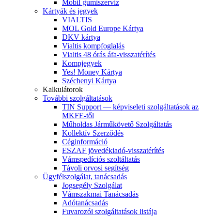
Mobil gumiszerviz
Kártyák és jegyek
VIALTIS
MOL Gold Europe Kártya
DKV kártya
Vialtis kompfoglalás
Vialtis 48 órás áfa-visszatérítés
Kompjegyek
Yes! Money Kártya
Széchenyi Kártya
Kalkulátorok
További szolgáltatások
TIN Support — képviseleti szolgáltatások az
MKFE-től
Műholdas Járműkövető Szolgáltatás
Kollektív Szerződés
Céginformáció
ESZAF jövedékiadó-visszatérítés
Vámspedíciós szoltáltatás
Távoli orvosi segítség
Ügyfélszolgálat, tanácsadás
Jogsegély Szolgálat
Vámszakmai Tanácsadás
Adótanácsadás
Fuvarozói szolgáltatások listája