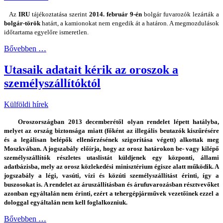
Az
IRU
tájékoztatása szerint
2014. február 9-én
bolgár fuvarozók lezárták a
bolgár-török
határt, a kamionokat nem engedik át a határon. A megmozdulások
időtartama egyelőre ismeretlen.
Bővebben …
Utasaik adatait kérik az oroszok a
személyszállítóktól
Külföldi hírek
Oroszországban 2013 decemberétől olyan rendelet lépett hatályba,
melyet az ország biztonsága miatt (főként az illegális beutazók kiszűrésére
és a legálisan belépők ellenőrzésének szigorítása végett) alkottak meg
Moszkvában. A jogszabály előírja, hogy az orosz határokon be- vagy kilépő
személyszállítók részletes utaslistát küldjenek egy központi, állami
adatbázisba, mely az orosz közlekedési minisztérium égisze alatt működik. A
jogszabály a légi, vasúti, vízi és közúti személyszállítást érinti, így a
buszosokat is. A rendelet az áruszállításban és árufuvarozásban résztvevőket
azonban egyáltalán nem érinti, ezért a tehergépjárművek vezetőinek ezzel a
dologgal egyáltalán nem kell foglalkozniuk.
Bővebben …