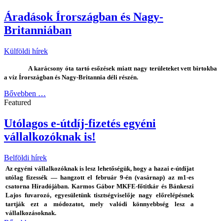
Áradások Írországban és Nagy-
Britanniában
Külföldi hírek
A karácsony óta tartó esőzések miatt nagy területeket vett birtokba
a víz Írországban és Nagy-Britannia déli részén.
Bővebben …
Featured
Utólagos e-útdíj-fizetés egyéni
vállalkozóknak is!
Belföldi hírek
Az egyéni vállalkozóknak is lesz lehetőségük, hogy a hazai e-útdíjat
utólag fizessék — hangzott el február 9-én (vasárnap) az m1-es
csatorna Híradójában. Karmos Gábor MKFE-főtitkár és Bánkeszi
Lajos fuvarozó, egyesületünk tisztségviselője nagy előrelépésnek
tartják ezt a módozatot, mely valódi könnyebbség lesz a
vállalkozásoknak.