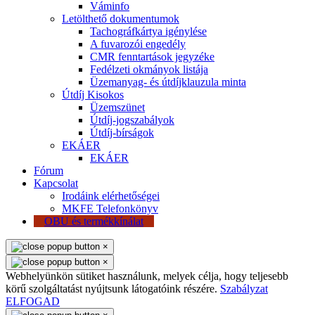
Váminfo
Letölthető dokumentumok
Tachográfkártya igénylése
A fuvarozói engedély
CMR fenntartások jegyzéke
Fedélzeti okmányok listája
Üzemanyag- és útdíjklauzula minta
Útdíj Kisokos
Üzemszünet
Útdíj-jogszabályok
Útdíj-bírságok
EKÁER
EKÁER
Fórum
Kapcsolat
Irodáink elérhetőségei
MKFE Telefonkönyv
OBU és termékkínálat
×
×
Webhelyünkön sütiket használunk, melyek célja, hogy teljesebb
körű szolgáltatást nyújtsunk látogatóink részére.
Szabályzat
ELFOGAD