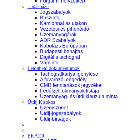
Forgalmi helyzetkép
Tudásbázis
Jogszabályok
Buszinfo
Kamionnal az utakon
Vezetési és pihenőidő
Üzemanyagárak
ADR Szabályok
Kabotázs Európában
Budapesti behajtás
Digitális tachográf
Váminfo
Letölthető dokumentumok
Tachográfkártya igénylése
A fuvarozói engedély
CMR fenntartások jegyzéke
Fedélzeti okmányok listája
Üzemanyag- és útdíjklauzula minta
Útdíj Kisokos
Üzemszünet
Útdíj-jogszabályok
Útdíj-bírságok
EKÁER