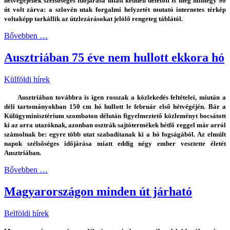
hétvégéjének szélsőséges időjárása miatt kedden délelőtt is még mintegy 90
út volt zárva: a szlovén utak forgalmi helyzetét mutató internetes térkép
voltaképp tarkállik az útzlezárásokat jelölő rengeteg táblától.
Bővebben …
Ausztriában 75 éve nem hullott ekkora hó
Külföldi hírek
Ausztriában továbbra is igen rosszak a közlekedés feltételei, miután a
déli tartományokban 150 cm hó hullott le február első hétvégéjén. Bár a
Külügyminisztérium szombaton délután figyelmeztető közleményt bocsátott
ki az arra utazóknak, azonban osztrák sajtótermékek hétfő reggel már arról
számolnak be: egyre több utat szabadítanak ki a hó fogságából. Az elmúlt
napok szélsőséges időjárása miatt eddig négy ember vesztette életét
Ausztriában.
Bővebben …
Magyarországon minden út járható
Belföldi hírek