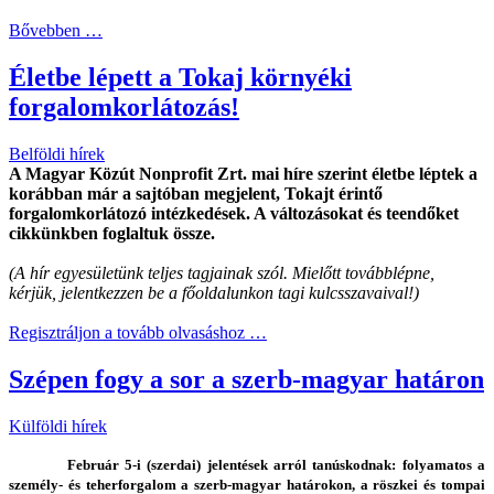
Bővebben …
Életbe lépett a Tokaj környéki
forgalomkorlátozás!
Belföldi hírek
A Magyar Közút Nonprofit Zrt. mai híre szerint életbe léptek a
korábban már a sajtóban megjelent, Tokajt érintő
forgalomkorlátozó intézkedések. A változásokat és teendőket
cikkünkben foglaltuk össze.
(A hír egyesületünk teljes tagjainak szól. Mielőtt továbblépne,
kérjük, jelentkezzen be a főoldalunkon tagi kulcsszavaival!)
Regisztráljon a tovább olvasáshoz …
Szépen fogy a sor a szerb-magyar határon
Külföldi hírek
Február 5-i (szerdai) jelentések arról tanúskodnak: folyamatos a
személy- és teherforgalom a szerb-magyar határokon, a röszkei és tompai