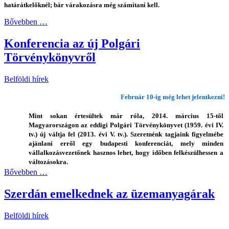
határátkelőknél; bár várakozásra még számítani kell.
Bővebben …
Konferencia az új Polgári
Törvénykönyvről
Belföldi hírek
Február 10-ig még lehet jelentkezni!
Mint sokan értesültek már róla, 2014. március 15-től
Magyarországon az eddigi Polgári Törvénykönyvet (1959. évi IV.
tv.) új váltja fel (2013. évi V. tv.). Szeretnénk tagjaink figyelmébe
ajánlani erről egy budapesti konferenciát, mely minden
vállalkozásvezetőnek hasznos lehet, hogy időben felkészülhessen a
változásokra.
Bővebben …
Szerdán emelkednek az üzemanyagárak
Belföldi hírek