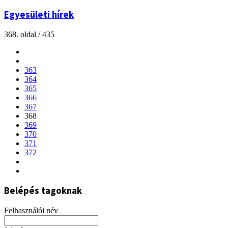
Egyesületi hírek
368. oldal / 435
363
364
365
366
367
368
369
370
371
372
Belépés tagoknak
Felhasználói név