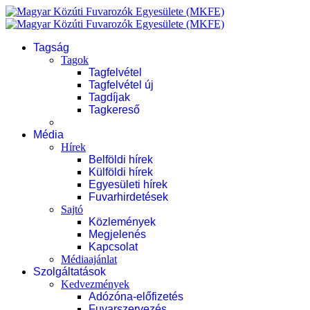
Tagság
Tagok
Tagfelvétel
Tagfelvétel új
Tagdíjak
Tagkereső
Média
Hírek
Belföldi hírek
Külföldi hírek
Egyesületi hírek
Fuvarhirdetések
Sajtó
Közlemények
Megjelenés
Kapcsolat
Médiaajánlat
Szolgáltatások
Kedvezmények
Adózóna-előfizetés
Fuvarszervezés