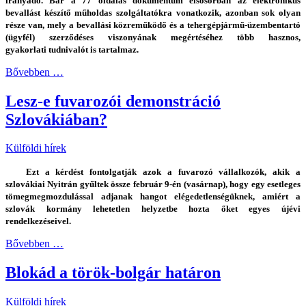
irányadó. Bár a 77 oldalas dokumentum elsősorban az elektronikus
bevallást készítő műholdas szolgáltatókra vonatkozik, azonban sok olyan
része van, mely a bevallási közreműködő és a tehergépjármű-üzembentartó
(ügyfél) szerződéses viszonyának megértéséhez több hasznos,
gyakorlati tudnivalót is tartalmaz.
Bővebben …
Lesz-e fuvarozói demonstráció
Szlovákiában?
Külföldi hírek
Ezt a kérdést fontolgatják azok a fuvarozó vállalkozók, akik a
szlovákiai Nyitrán gyűltek össze február 9-én (vasárnap), hogy egy esetleges
tömegmegmozdulással adjanak hangot elégedetlenségüknek, amiért a
szlovák kormány lehetetlen helyzetbe hozta őket egyes újévi
rendelkezéseivel.
Bővebben …
Blokád a török-bolgár határon
Külföldi hírek