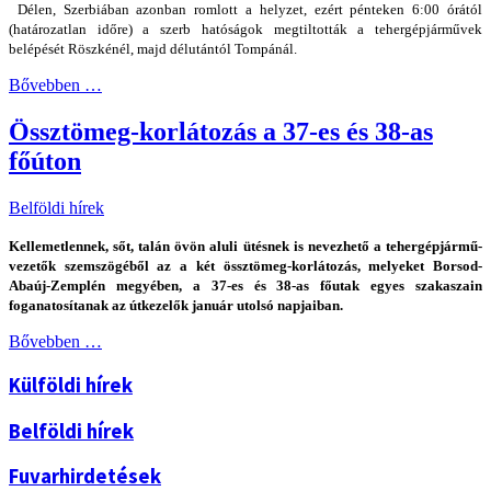
Délen, Szerbiában azonban romlott a helyzet, ezért pénteken 6:00 órától
(határozatlan időre) a szerb hatóságok megtiltották a tehergépjárművek
belépését Röszkénél, majd délutántól Tompánál.
Bővebben …
Össztömeg-korlátozás a 37-es és 38-as
főúton
Belföldi hírek
Kellemetlennek, sőt, talán övön aluli ütésnek is nevezhető a tehergépjármű-
vezetők szemszögéből az a két össztömeg-korlátozás, melyeket Borsod-
Abaúj-Zemplén megyében, a 37-es és 38-as főutak egyes szakaszain
foganatosítanak az útkezelők január utolsó napjaiban.
Bővebben …
Külföldi hírek
Belföldi hírek
Fuvarhirdetések