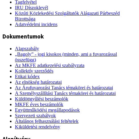
Tagfelvétel
IRU Díszoklevél
Közúti Közlekedési Szolgáltatók Alágazati Párbeszéd
Bizottsága
Adatvédelmi incidens
Dokumentumok
Alapszabály
„Bagoly” - jogi kisokos (minden, ami a fuvarozással
összefügg)
Az MKFE adatkezelési szabályzata
Kollektív szerződés
Etikai kódex
Az elnökség határozatai
Az Árufuvarozási Tanács témakörei és határozatai
A Személyszállítási Tanács témakörei és határozatai
Küldöttgyűlési beszámolók
MKFE éves beszámolók
Együttműködési megállapodások
Szervezeti szabályok
Általános felhasználási feltételek
Kiküldetési rendelvény