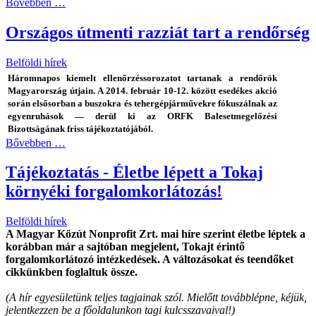
Bővebben …
Országos útmenti razziát tart a rendőrség
Belföldi hírek
Háromnapos kiemelt ellenőrzéssorozatot tartanak a rendőrök
Magyarország útjain. A 2014. február 10-12. között esedékes akció
során elsősorban a buszokra és tehergépjárművekre fókuszálnak az
egyenruhások — derül ki az ORFK Balesetmegelőzési
Bizottságának friss tájékoztatójából.
Bővebben …
Tájékoztatás - Életbe lépett a Tokaj
környéki forgalomkorlátozás!
Belföldi hírek
A Magyar Közút Nonprofit Zrt. mai híre szerint életbe léptek a
korábban már a sajtóban megjelent, Tokajt érintő
forgalomkorlátozó intézkedések. A változásokat és teendőket
cikkünkben foglaltuk össze.
(A hír egyesületünk teljes tagjainak szól. Mielőtt továbblépne, kéjük,
jelentkezzen be a főoldalunkon tagi kulcsszavaival!)