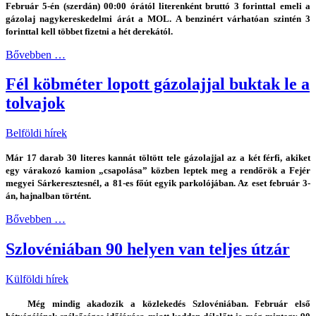
Február 5-én (szerdán) 00:00 órától literenként bruttó 3 forinttal emeli a
gázolaj nagykereskedelmi árát a MOL. A benzinért várhatóan szintén 3
forinttal kell többet fizetni a hét derekától.
Bővebben …
Fél köbméter lopott gázolajjal buktak le a
tolvajok
Belföldi hírek
Már 17 darab 30 literes kannát töltött tele gázolajjal az a két férfi, akiket
egy várakozó kamion „csapolása” közben leptek meg a rendőrök a Fejér
megyei Sárkeresztesnél, a 81-es főút egyik parkolójában. Az eset február 3-
án, hajnalban történt.
Bővebben …
Szlovéniában 90 helyen van teljes útzár
Külföldi hírek
Még mindig akadozik a közlekedés Szlovéniában. Február első