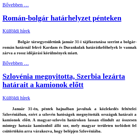
Bővebben …
Román-bolgár határhelyzet pénteken
Külföldi hírek
Bolgár társegyesületünk január 31-i tájékoztatása szerint a bolgár-
román határnál fekvő Kardam és Durankulak határátkelőhelyek le vannak
zárva a rossz időjárási körülmények miatt.
Bővebben …
Szlovénia megnyitotta, Szerbia lezárta
határait a kamionok előtt
Külföldi hírek
Január 31-én, péntek hajnalban javultak a közlekedés feltételei
Szlovéniában, ezért a szlovén hatóságok megnyitották országuk határait a
kamionok előtt. A magyar-szlovén határokon lassan elindult az összesen
mintegy hatszáz kamionból álló sor, mely magyar területen torlódott fel
csütörtökön arra várakozva, hogy belépjen Szlovéniába.