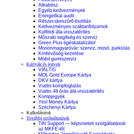
Alkatrész
Egyéb kedvezmények
Energetikai audit
Részecskeszűrő-tisztítás
Kedvezményes szaktanfolyamok
Külföldi áfa-visszatérítés
Műszaki segítség és szerviz
Green Plus égéskatalizátor
Mosonmagyaróvár: szerviz, mosó, parkolás
Kintlévőség kezelése
Mobil gumiszerviz
Kártyák és jegyek
VIALTIS
MOL Gold Europe Kártya
DKV kártya
Vialtis kompfoglalás
Vialtis 48 órás áfa-visszatérítés
Kompjegyek
Yes! Money Kártya
Széchenyi Kártya
Kalkulátorok
További szolgáltatások
TIN Support — képviseleti szolgáltatások
az MKFE-től