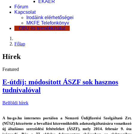
EKÁER
Fórum
Kapcsolat
Irodáink elérhetőségei
MKFE Telefonkönyv
OBU és termékkínálat
Főlap
Hírek
Featured
E-útdíj: módosított ÁSZF sok hasznos
tudnivalóval
Belföldi hírek
A hu-go.hu internetes portálon a Nemzeti Útdíjfizetési Szolgáltató Zrt.
(NÚSZ) közzétette a bevallási közreműködők adatszolgáltatására vonatkozó
új általános szerződési feltételeket (ÁSZF), mely 2014. február 9. óta