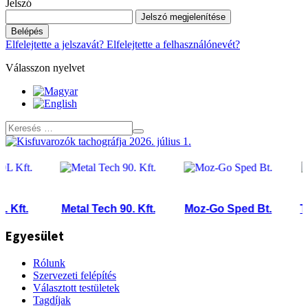
Jelszó
Jelszó megjelenítése
Belépés
Elfelejtette a jelszavát?
Elfelejtette a felhasználónevét?
Válasszon nyelvet
Metal Tech 90. Kft.
Moz-Go Sped Bt.
Trans-P
Egyesület
Rólunk
Szervezeti felépítés
Választott testületek
Tagdíjak