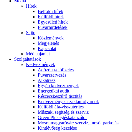
Média
Hírek
Belföldi hírek
Külföldi hírek
Egyesületi hírek
Fuvarhirdetések
Sajtó
Közlemények
Megjelenés
Kapcsolat
Médiaajánlat
Szolgáltatások
Kedvezmények
Adózóna-előfizetés
Fuvarszervezés
Alkatrész
Egyéb kedvezmények
Energetikai audit
Részecskeszűrő-tisztítás
Kedvezményes szaktanfolyamok
Külföldi áfa-visszatérítés
Műszaki segítség és szerviz
Green Plus égéskatalizátor
Mosonmagyaróvár: szerviz, mosó, parkolás
Kintlévőség kezelése