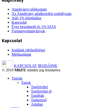
Alapítvány
Alapítványi tájékoztató
Az Alapítvány adatkezelési szabályzata
Adó 1% felajánlása
Kapcsolat
Éves beszámoló és 1% SZJA
Formanyomtatványok
Kapcsolat
Irodáink elérhetőségei
Médiaajánlat
KAPCSOLAT
IRODÁINK
© 2019
MKFE
minden jog fenntartva
Tagság
Tagok
Tagfelvétel
Tagfelvétel új
Tagdíjak
Tagkereső
Adatlap