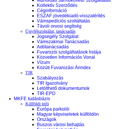
Műholdas Járműkövető Szolgáltatás
Kollektív Szerződés
Céginformáció
ESZAF jövedékiadó-visszatérítés
Vámspedíciós szoltáltatás
Távoli orvosi segítség
Ügyfélszolgálat, tanácsadás
Jogsegély Szolgálat
Vámszakmai Tanácsadás
Adótanácsadás
Fuvarozói szolgáltatások listája
Közvetlen Információs Vonal
Vízum
Közúti Fuvarozási Árindex
TIR
Szabályozás
TIR Igazolvány
Letölthető dokumentumok
TIR-EPD
MKFE tudásbázis
Külföldi infó
Európa parkolói
Magyar képviseletek külföldön
Országok
Buszos városi behajtás