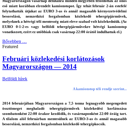
Magyarországon vasárnap délutánra minden megyében feloldották az ónos
eső miatt korábban elrendelt kamionstopot. Így tehát február 2-án estefelé
folytathatták útjukat az EURO 3-as és annál magasabb környezetvédelmi
besorolású, nemzetközi forgalomban közlekedő tehergépjárművek,
melyeknek a hétvégi téli mentesség miatt eleve szabad volt közlekedniük. (Az
EURO 0-1-2-es vagy belföldi tehergépjárművekre hétvégi kamionstop
vonatkozott, ezért ez utóbbiak csak vasárnap 22:00 órától indulhattak el.)
Bővebben …
Featured
Februári közlekedési korlátozások
Magyarországon — 2014
Belföldi hírek
A kamionstop téli rendje szerint...
2014 februárjában Magyarországon a 7,5 tonna legnagyobb megengedett
össztömeget meghaladó tehergépjárművek közlekedési korlátozása
szombatonként 22:00 órakor kezdődik, és vasárnaponként 22:00 óráig tart.
A tilalom alól februárban mentesülnek az EURO-3-as és annál magasabb
besorolású, nemzetközi forgalomban közlekedő tehergépkocsik.