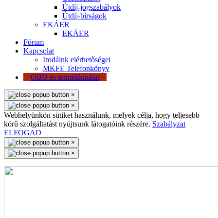
Útdíj-jogszabályok
Útdíj-bírságok
EKÁER
EKÁER
Fórum
Kapcsolat
Irodáink elérhetőségei
MKFE Telefonkönyv
OBU és termékkínálat
×
×
Webhelyünkön sütiket használunk, melyek célja, hogy teljesebb
körű szolgáltatást nyújtsunk látogatóink részére.
Szabályzat
ELFOGAD
×
×