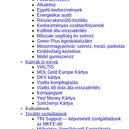
Alkatrész
Egyéb kedvezmények
Energetikai audit
Részecskeszűrő-tisztítás
Kedvezményes szaktanfolyamok
Külföldi áfa-visszatérítés
Műszaki segítség és szerviz
Green Plus égéskatalizátor
Mosonmagyaróvár: szerviz, mosó, parkolás
Kintlévőség kezelése
Mobil gumiszerviz
Kártyák és jegyek
VIALTIS
MOL Gold Europe Kártya
DKV kártya
Vialtis kompfoglalás
Vialtis 48 órás áfa-visszatérítés
Kompjegyek
Yes! Money Kártya
Széchenyi Kártya
Kalkulátorok
További szolgáltatások
TIN Support — képviseleti szolgáltatások
az MKFE-től