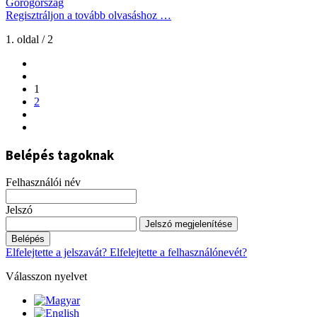
Görögország
Regisztráljon a tovább olvasáshoz …
1. oldal / 2
1
2
Belépés tagoknak
Felhasználói név
Jelszó
Jelszó megjelenítése
Belépés
Elfelejtette a jelszavát?
Elfelejtette a felhasználónevét?
Válasszon nyelvet