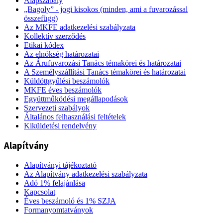
Alapszabály
„Bagoly” - jogi kisokos (minden, ami a fuvarozással
összefügg)
Az MKFE adatkezelési szabályzata
Kollektív szerződés
Etikai kódex
Az elnökség határozatai
Az Árufuvarozási Tanács témakörei és határozatai
A Személyszállítási Tanács témakörei és határozatai
Küldöttgyűlési beszámolók
MKFE éves beszámolók
Együttműködési megállapodások
Szervezeti szabályok
Általános felhasználási feltételek
Kiküldetési rendelvény
Alapítvány
Alapítványi tájékoztató
Az Alapítvány adatkezelési szabályzata
Adó 1% felajánlása
Kapcsolat
Éves beszámoló és 1% SZJA
Formanyomtatványok