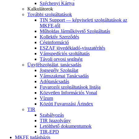
Széchenyi Kártya
Kalkulátorok
További szolgáltatások
TIN Support — képviseleti szolgáltatások az
MKFE-től
Műholdas Járműkövető Szolgáltatás
Kollektív Szerződés
Céginformáció
ESZAF jövedékiadó-visszatérítés
Vámspedíciós szoltáltatás
Távoli orvosi segítség
Ügyfélszolgálat, tanácsadás
Jogsegély Szolgálat
Vámszakmai Tanácsadás
Adótanácsadás
Fuvarozói szolgáltatások listája
Közvetlen Információs Vonal
Vízum
Közúti Fuvarozási Árindex
TIR
Szabályozás
TIR Igazolvány
Letölthető dokumentumok
TIR-EPD
MKFE tudásbázis