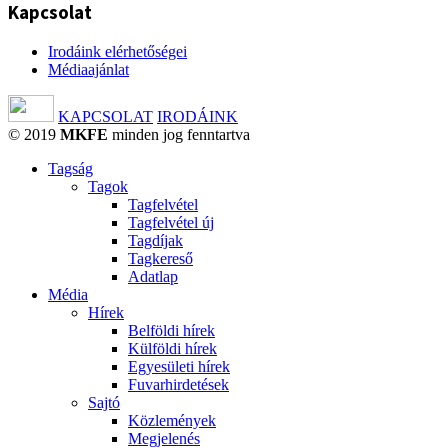
Kapcsolat
Irodáink elérhetőségei
Médiaajánlat
KAPCSOLAT
IRODÁINK
© 2019
MKFE
minden jog fenntartva
Tagság
Tagok
Tagfelvétel
Tagfelvétel új
Tagdíjak
Tagkereső
Adatlap
Média
Hírek
Belföldi hírek
Külföldi hírek
Egyesületi hírek
Fuvarhirdetések
Sajtó
Közlemények
Megjelenés