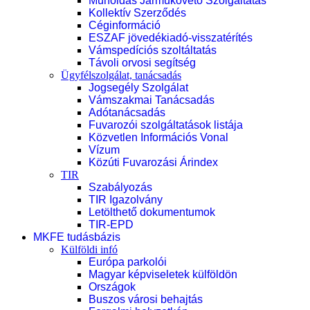
Műholdas Járműkövető Szolgáltatás
Kollektív Szerződés
Céginformáció
ESZAF jövedékiadó-visszatérítés
Vámspedíciós szoltáltatás
Távoli orvosi segítség
Ügyfélszolgálat, tanácsadás
Jogsegély Szolgálat
Vámszakmai Tanácsadás
Adótanácsadás
Fuvarozói szolgáltatások listája
Közvetlen Információs Vonal
Vízum
Közúti Fuvarozási Árindex
TIR
Szabályozás
TIR Igazolvány
Letölthető dokumentumok
TIR-EPD
MKFE tudásbázis
Külföldi infó
Európa parkolói
Magyar képviseletek külföldön
Országok
Buszos városi behajtás