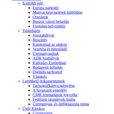
Külföldi infó
Európa parkolói
Magyar képviseletek külföldön
Országok
Buszos városi behajtás
Forgalmi helyzetkép
Tudásbázis
Jogszabályok
Buszinfo
Kamionnal az utakon
Vezetési és pihenőidő
Üzemanyagárak
ADR Szabályok
Kabotázs Európában
Budapesti behajtás
Digitális tachográf
Váminfo
Letölthető dokumentumok
Tachográfkártya igénylése
A fuvarozói engedély
CMR fenntartások jegyzéke
Fedélzeti okmányok listája
Üzemanyag- és útdíjklauzula minta
Útdíj Kisokos
Üzemszünet