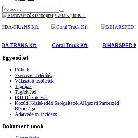
-TRANS Kft.
Coral Truck Kft.
BIHARSPED Kft.
Egyesület
Rólunk
Szervezeti felépítés
Választott testületek
Tagdíjak
Tagfelvétel
IRU Díszoklevél
Közúti Közlekedési Szolgáltatók Alágazati Párbeszéd
Bizottsága
Adatvédelmi incidens
Dokumentumok