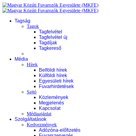
Tagság
Tagok
Tagfelvétel
Tagfelvétel új
Tagdíjak
Tagkereső
Média
Hírek
Belföldi hírek
Külföldi hírek
Egyesületi hírek
Fuvarhirdetések
Sajtó
Közlemények
Megjelenés
Kapcsolat
Médiaajánlat
Szolgáltatások
Kedvezmények
Adózóna-előfizetés
Fuvarszervezés