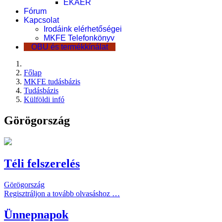
EKÁER
Fórum
Kapcsolat
Irodáink elérhetőségei
MKFE Telefonkönyv
OBU és termékkínálat
Főlap
MKFE tudásbázis
Tudásbázis
Külföldi infó
Görögország
Téli felszerelés
Görögország
Regisztráljon a tovább olvasáshoz …
Ünnepnapok