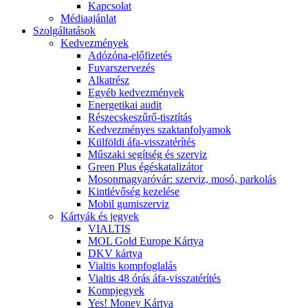
Kapcsolat
Médiaajánlat
Szolgáltatások
Kedvezmények
Adózóna-előfizetés
Fuvarszervezés
Alkatrész
Egyéb kedvezmények
Energetikai audit
Részecskeszűrő-tisztítás
Kedvezményes szaktanfolyamok
Külföldi áfa-visszatérítés
Műszaki segítség és szerviz
Green Plus égéskatalizátor
Mosonmagyaróvár: szerviz, mosó, parkolás
Kintlévőség kezelése
Mobil gumiszerviz
Kártyák és jegyek
VIALTIS
MOL Gold Europe Kártya
DKV kártya
Vialtis kompfoglalás
Vialtis 48 órás áfa-visszatérítés
Kompjegyek
Yes! Money Kártya