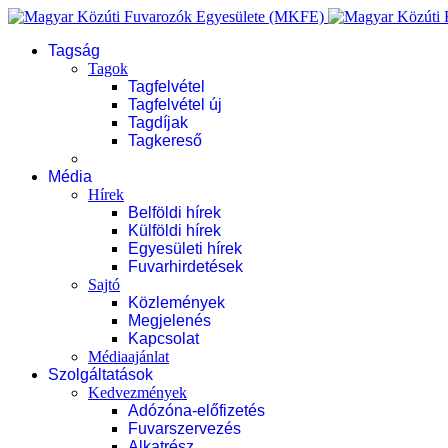
Tagság
Tagok
Tagfelvétel
Tagfelvétel új
Tagdíjak
Tagkereső
Média
Hírek
Belföldi hírek
Külföldi hírek
Egyesületi hírek
Fuvarhirdetések
Sajtó
Közlemények
Megjelenés
Kapcsolat
Médiaajánlat
Szolgáltatások
Kedvezmények
Adózóna-előfizetés
Fuvarszervezés
Alkatrész