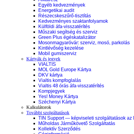
Egyéb kedvezmények
Energetikai audit
Részecskeszűrő-tisztítás
Kedvezményes szaktanfolyamok
Külföldi áfa-visszatérítés
Műszaki segítség és szerviz
Green Plus égéskatalizátor
Mosonmagyaróvár: szerviz, mosó, parkolás
Kintlévőség kezelése
Mobil gumiszerviz
Kártyák és jegyek
VIALTIS
MOL Gold Europe Kártya
DKV kártya
Vialtis kompfoglalás
Vialtis 48 órás áfa-visszatérítés
Kompjegyek
Yes! Money Kártya
Széchenyi Kártya
Kalkulátorok
További szolgáltatások
TIN Support — képviseleti szolgáltatások az
Műholdas Járműkövető Szolgáltatás
Kollektív Szerződés