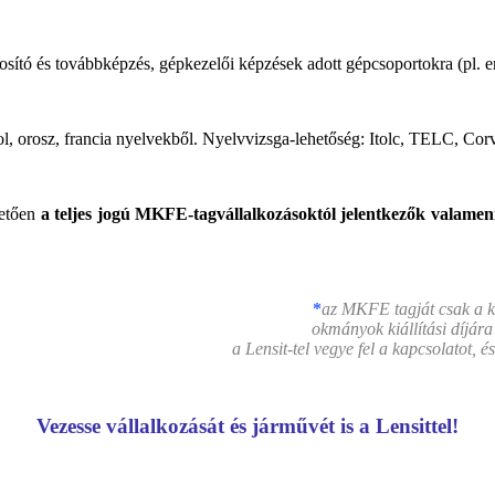
tó és továbbképzés, gépkezelői képzések adott gépcsoportokra (pl. emel
ol, orosz, francia nyelvekből. Nyelvvizsga-lehetőség: Itolc, TELC, Cor
hetően
a teljes jogú MKFE-tagvállalkozásoktól jelentkezők valamen
*
az MKFE tagját csak a ké
okmányok kiállítási díjára
a Lensit-tel vegye fel a kapcsolatot
Vezesse vállalkozását és járművét is a Lensittel!