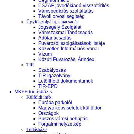
Céginformáció
ESZAF jövedékiadó-visszatérítés
Vámspedíciós szoltáltatás
Távoli orvosi segítség
Ügyfélszolgálat, tanácsadás
Jogsegély Szolgálat
Vámszakmai Tanácsadás
Adótanácsadás
Fuvarozói szolgáltatások listája
Közvetlen Információs Vonal
Vízum
Közúti Fuvarozási Árindex
TIR
Szabályozás
TIR Igazolvány
Letölthető dokumentumok
TIR-EPD
MKFE tudásbázis
Külföldi infó
Európa parkolói
Magyar képviseletek külföldön
Országok
Buszos városi behajtás
Forgalmi helyzetkép
Tudásbázis