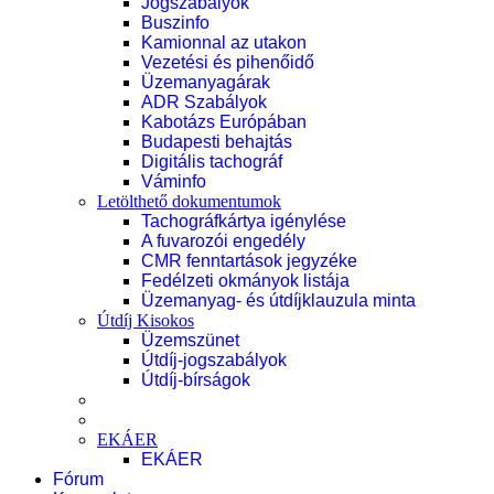
Jogszabályok
Buszinfo
Kamionnal az utakon
Vezetési és pihenőidő
Üzemanyagárak
ADR Szabályok
Kabotázs Európában
Budapesti behajtás
Digitális tachográf
Váminfo
Letölthető dokumentumok
Tachográfkártya igénylése
A fuvarozói engedély
CMR fenntartások jegyzéke
Fedélzeti okmányok listája
Üzemanyag- és útdíjklauzula minta
Útdíj Kisokos
Üzemszünet
Útdíj-jogszabályok
Útdíj-bírságok
EKÁER
EKÁER
Fórum