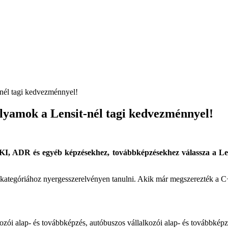
olyamok a Lensit-nél tagi kedvezménnyel!
KI, ADR és egyéb képzésekhez, továbbképzésekhez válassza a Len
ategóriához nyergesszerelvényen tanulni. Akik már megszerezték a C+
zói alap- és továbbképzés, autóbuszos vállalkozói alap- és továbbképz