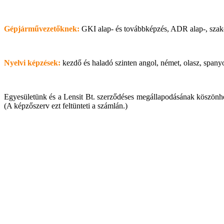
Gépjárművezetőknek:
GKI alap- és továbbképzés, ADR alap-, szakosí
Nyelvi képzések:
kezdő és haladó szinten angol, német, olasz, spany
Egyesületünk és a Lensit Bt. szerződéses megállapodásának köszön
(A képzőszerv ezt feltünteti a számlán.)