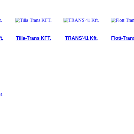
Tilla-Trans KFT.
TRANS'41 Kft.
Flott-Trans Kft.
ga
)