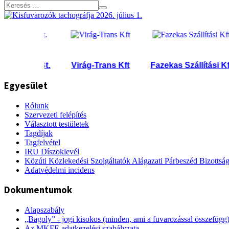
zolg. Bt.
Virág-Trans Kft
Fazekas Szállítási Kft.
Egyesület
Rólunk
Szervezeti felépítés
Választott testületek
Tagdíjak
Tagfelvétel
IRU Díszoklevél
Közúti Közlekedési Szolgáltatók Alágazati Párbeszéd Bizottsá
Adatvédelmi incidens
Dokumentumok
Alapszabály
„Bagoly” - jogi kisokos (minden, ami a fuvarozással összefügg
Az MKFE adatkezelési szabályzata