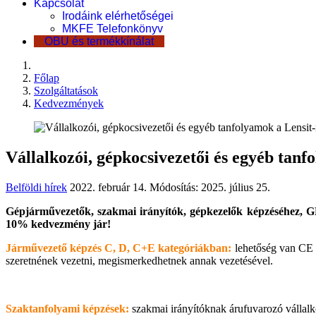
Kapcsolat
Irodáink elérhetőségei
MKFE Telefonkönyv
OBU és termékkínálat
Főlap
Szolgáltatások
Kedvezmények
Vállalkozói, gépkocsivezetői és egyéb tanf
Belföldi hírek
2022. február 14.
Módosítás: 2025. július 25.
Gépjárművezetők, szakmai irányítók, gépkezelők képzéséhez, G
10% kedvezmény jár!
Járművezető képzés C, D, C+E kategóriákban:
lehetőség van CE k
szeretnének vezetni, megismerkedhetnek annak vezetésével.
Szaktanfolyami képzések:
szakmai irányítóknak árufuvarozó vállalko