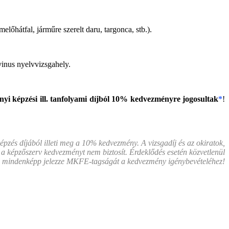
őhátfal, járműre szerelt daru, targonca, stb.).
vinus nyelvvizsgahely.
nyi képzési ill. tanfolyami díjból 10% kedvezményre jogosultak
*
!
pzés díjából illeti meg a 10% kedvezmény. A vizsgadíj és az okiratok,
 a képzőszerv kedvezményt nem biztosít. Érdeklődés esetén közvetlenül
, és mindenképp jelezze MKFE-tagságát a kedvezmény igénybevételéhez!