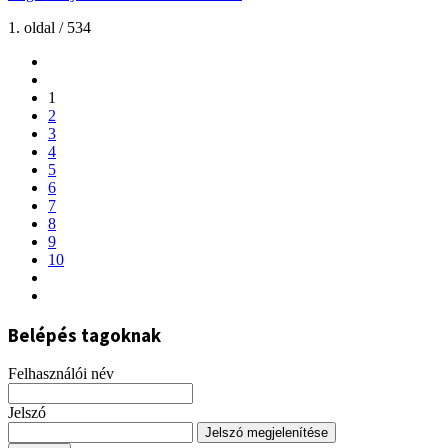
1. oldal / 534
1
2
3
4
5
6
7
8
9
10
Belépés tagoknak
Felhasználói név
Jelszó
Jelszó megjelenítése