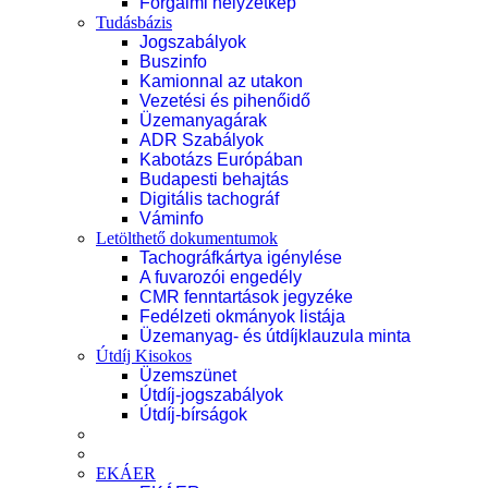
Forgalmi helyzetkép
Tudásbázis
Jogszabályok
Buszinfo
Kamionnal az utakon
Vezetési és pihenőidő
Üzemanyagárak
ADR Szabályok
Kabotázs Európában
Budapesti behajtás
Digitális tachográf
Váminfo
Letölthető dokumentumok
Tachográfkártya igénylése
A fuvarozói engedély
CMR fenntartások jegyzéke
Fedélzeti okmányok listája
Üzemanyag- és útdíjklauzula minta
Útdíj Kisokos
Üzemszünet
Útdíj-jogszabályok
Útdíj-bírságok
EKÁER