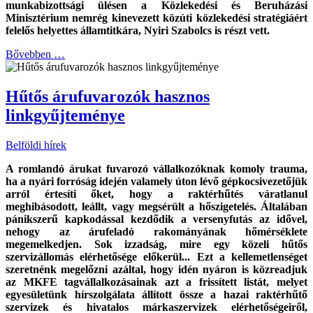
munkabizottsági ülésen a Közlekedési és Beruházási
Minisztérium nemrég kinevezett közúti közlekedési stratégiáért
felelős helyettes államtitkára, Nyiri Szabolcs is részt vett.
Bővebben …
Hűtős árufuvarozók hasznos
linkgyűjteménye
Belföldi hírek
A romlandó árukat fuvarozó vállalkozóknak komoly trauma,
ha a nyári forróság idején valamely úton lévő gépkocsivezetőjük
arról értesíti őket, hogy a raktérhűtés váratlanul
meghibásodott, leállt, vagy megsérült a hőszigetelés. Általában
pánikszerű kapkodással kezdődik a versenyfutás az idővel,
nehogy az árufeladó rakományának hőmérséklete
megemelkedjen. Sok izzadság, mire egy közeli hűtős
szervizállomás elérhetősége előkerül... Ezt a kellemetlenséget
szeretnénk megelőzni azáltal, hogy idén nyáron is közreadjuk
az MKFE tagvállalkozásainak azt a frissített listát, melyet
egyesületünk hírszolgálata állított össze a hazai raktérhűtő
szervizek és hivatalos márkaszervizek elérhetőségeiről,