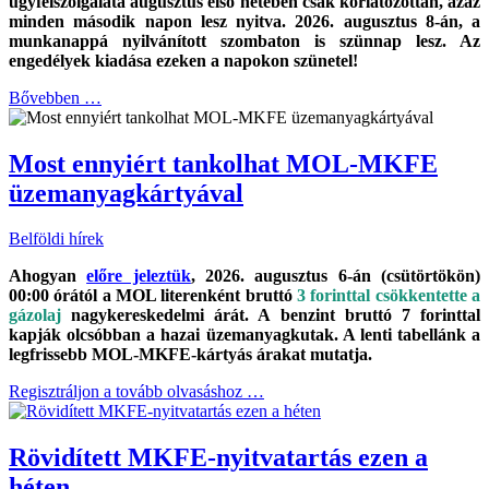
ügyfélszolgálata augusztus első hetében csak korlátozottan, azaz
minden második napon lesz nyitva. 2026. augusztus 8-án, a
munkanappá nyilvánított szombaton is szünnap lesz. Az
engedélyek kiadása ezeken a napokon szünetel!
Bővebben …
Most ennyiért tankolhat MOL-MKFE
üzemanyagkártyával
Belföldi hírek
Ahogyan
előre jeleztük
, 2026. augusztus 6-án (csütörtökön)
00:00 órától a MOL literenként bruttó
3 forinttal csökkentette a
gázolaj
nagykereskedelmi árát. A benzint bruttó 7 forinttal
kapják olcsóbban a hazai üzemanyagkutak. A lenti tabellánk a
legfrissebb MOL-MKFE-kártyás árakat mutatja.
Regisztráljon a tovább olvasáshoz …
Rövidített MKFE-nyitvatartás ezen a
héten