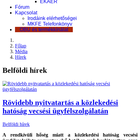
EKÁER
Fórum
Kapcsolat
Irodáink elérhetőségei
MKFE Telefonkönyv
OBU és termékkínálat
Főlap
Média
Hírek
Belföldi hírek
Rövidebb nyitvatartás a közlekedési
hatóság vecsési ügyfélszolgálatán
Belföldi hírek
A rendkívüli hőség miatt a közlekedési hatóság vecsési