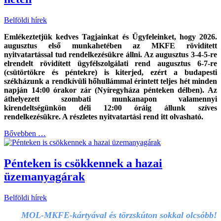
Belföldi hírek
Emlékeztetjük kedves Tagjainkat és Ügyfeleinket, hogy 2026.
augusztus első munkahetében az MKFE rövidített
nyitvatartással tud rendelkezésükre állni. Az augusztus 3-4-5-re
elrendelt rövidített ügyfélszolgálati rend augusztus 6-7-re
(csütörtökre és péntekre) is kiterjed, ezért a budapesti
székházunk a rendkívüli hőhullámmal érintett teljes hét minden
napján 14:00 órakor zár (Nyíregyháza pénteken délben). Az
áthelyezett szombati munkanapon valamennyi
kirendeltségünkön déli 12:00 óráig állunk szíves
rendelkezésükre. A részletes nyitvatartási rend itt olvasható.
Bővebben …
Pénteken is csökkennek a hazai
üzemanyagárak
Belföldi hírek
MOL-MKFE-kártyával és törzskúton sokkal olcsóbb!