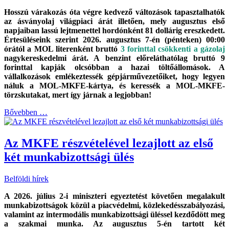
Hosszú várakozás óta végre kedvező változások tapasztalhatók
az ásványolaj világpiaci árát illetően, mely augusztus első
napjaiban lassú lejtmenettel hordónként 81 dollárig ereszkedett.
Értesüléseink szerint 2026. augusztus 7-én (pénteken) 00:00
órától a MOL literenként bruttó
3 forinttal csökkenti a gázolaj
nagykereskedelmi árát. A benzint előreláthatólag bruttó 9
forinttal kapják olcsóbban a hazai töltőállomások. A
vállalkozások emlékeztessék gépjárművezetőiket, hogy legyen
náluk a MOL-MKFE-kártya, és keressék a MOL-MKFE-
törzskutakat, mert így járnak a legjobban!
Bővebben …
Az MKFE részvételével lezajlott az első
két munkabizottsági ülés
Belföldi hírek
A 2026. július 2-i miniszteri egyeztetést követően megalakult
munkabizottságok közül a piacvédelmi, közlekedésszabályozási,
valamint az intermodális munkabizottsági üléssel kezdődött meg
a szakmai munka. Az augusztus 5-én tartott két