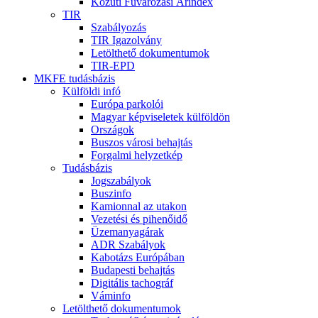
Közúti Fuvarozási Árindex
TIR
Szabályozás
TIR Igazolvány
Letölthető dokumentumok
TIR-EPD
MKFE tudásbázis
Külföldi infó
Európa parkolói
Magyar képviseletek külföldön
Országok
Buszos városi behajtás
Forgalmi helyzetkép
Tudásbázis
Jogszabályok
Buszinfo
Kamionnal az utakon
Vezetési és pihenőidő
Üzemanyagárak
ADR Szabályok
Kabotázs Európában
Budapesti behajtás
Digitális tachográf
Váminfo
Letölthető dokumentumok