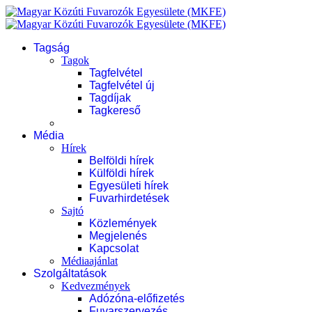
Tagság
Tagok
Tagfelvétel
Tagfelvétel új
Tagdíjak
Tagkereső
Média
Hírek
Belföldi hírek
Külföldi hírek
Egyesületi hírek
Fuvarhirdetések
Sajtó
Közlemények
Megjelenés
Kapcsolat
Médiaajánlat
Szolgáltatások
Kedvezmények
Adózóna-előfizetés
Fuvarszervezés