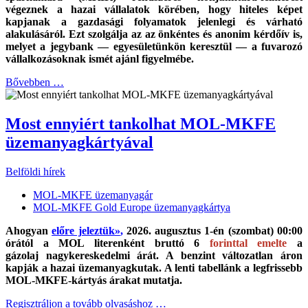
végeznek a hazai vállalatok körében, hogy hiteles képet
kapjanak a gazdasági folyamatok jelenlegi és várható
alakulásáról. Ezt szolgálja az az önkéntes és anonim kérdőív is,
melyet a jegybank — egyesületünkön keresztül — a fuvarozó
vállalkozásoknak ismét ajánl figyelmébe.
Bővebben …
Most ennyiért tankolhat MOL-MKFE
üzemanyagkártyával
Belföldi hírek
MOL-MKFE üzemanyagár
MOL-MKFE Gold Europe üzemanyagkártya
Ahogyan
előre jeleztük
»
,
2026. augusztus 1-én (szombat) 00:00
órától a MOL literenként bruttó
6
forinttal emelte
a
gázolaj
nagykereskedelmi árát.
A benzint változatlan áron
kapják a hazai üzemanyagkutak. A lenti tabellánk a legfrissebb
MOL-MKFE-kártyás árakat mutatja.
Regisztráljon a tovább olvasáshoz …