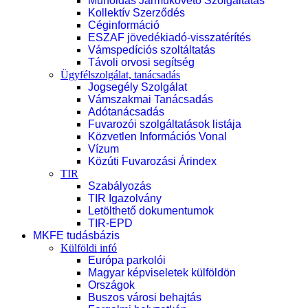
Műholdas Járműkövető Szolgáltatás
Kollektív Szerződés
Céginformáció
ESZAF jövedékiadó-visszatérítés
Vámspedíciós szoltáltatás
Távoli orvosi segítség
Ügyfélszolgálat, tanácsadás
Jogsegély Szolgálat
Vámszakmai Tanácsadás
Adótanácsadás
Fuvarozói szolgáltatások listája
Közvetlen Információs Vonal
Vízum
Közúti Fuvarozási Árindex
TIR
Szabályozás
TIR Igazolvány
Letölthető dokumentumok
TIR-EPD
MKFE tudásbázis
Külföldi infó
Európa parkolói
Magyar képviseletek külföldön
Országok
Buszos városi behajtás