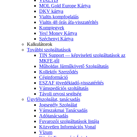
VIALTIS
MOL Gold Europe Kártya
DKV kártya
Vialtis kompfoglalás
Vialtis 48 órás áfa-visszatérítés
Kompjegyek
Yes! Money Kártya
Széchenyi Kártya
Kalkulátorok
További szolgáltatások
TIN Support — képviseleti szolgáltatások az
MKFE-től
Műholdas Járműkövető Szolgáltatás
Kollektív Szerződés
Céginformáció
ESZAF jövedékiadó-visszatérítés
Vámspedíciós szoltáltatás
Távoli orvosi segítség
Ügyfélszolgálat, tanácsadás
Jogsegély Szolgálat
Vámszakmai Tanácsadás
Adótanácsadás
Fuvarozói szolgáltatások listája
Közvetlen Információs Vonal
Vízum