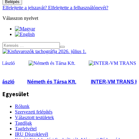
Belépés
Elfelejtette a jelszavát?
Elfelejtette a felhasználónevét?
Válasszon nyelvet
ó
Németh és Társa Kft.
INTER-VM TRANS Kft.
Egyesület
Rólunk
Szervezeti felépítés
Választott testületek
Tagdíjak
Tagfelvétel
IRU Díszoklevél