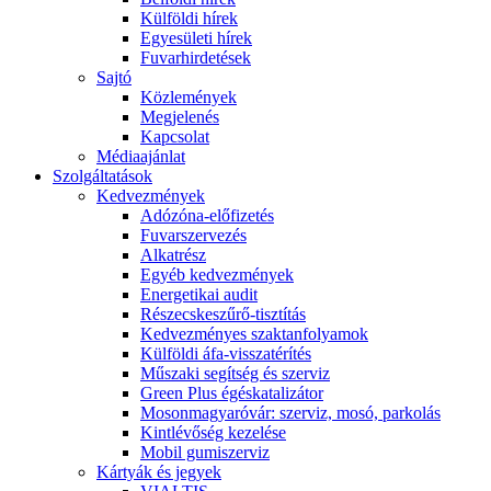
Külföldi hírek
Egyesületi hírek
Fuvarhirdetések
Sajtó
Közlemények
Megjelenés
Kapcsolat
Médiaajánlat
Szolgáltatások
Kedvezmények
Adózóna-előfizetés
Fuvarszervezés
Alkatrész
Egyéb kedvezmények
Energetikai audit
Részecskeszűrő-tisztítás
Kedvezményes szaktanfolyamok
Külföldi áfa-visszatérítés
Műszaki segítség és szerviz
Green Plus égéskatalizátor
Mosonmagyaróvár: szerviz, mosó, parkolás
Kintlévőség kezelése
Mobil gumiszerviz
Kártyák és jegyek