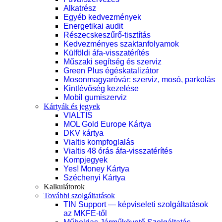
Alkatrész
Egyéb kedvezmények
Energetikai audit
Részecskeszűrő-tisztítás
Kedvezményes szaktanfolyamok
Külföldi áfa-visszatérítés
Műszaki segítség és szerviz
Green Plus égéskatalizátor
Mosonmagyaróvár: szerviz, mosó, parkolás
Kintlévőség kezelése
Mobil gumiszerviz
Kártyák és jegyek
VIALTIS
MOL Gold Europe Kártya
DKV kártya
Vialtis kompfoglalás
Vialtis 48 órás áfa-visszatérítés
Kompjegyek
Yes! Money Kártya
Széchenyi Kártya
Kalkulátorok
További szolgáltatások
TIN Support — képviseleti szolgáltatások
az MKFE-től