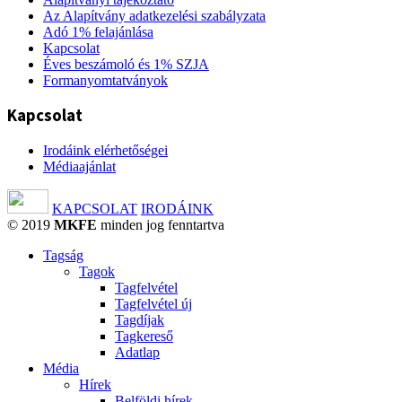
Az Alapítvány adatkezelési szabályzata
Adó 1% felajánlása
Kapcsolat
Éves beszámoló és 1% SZJA
Formanyomtatványok
Kapcsolat
Irodáink elérhetőségei
Médiaajánlat
KAPCSOLAT
IRODÁINK
© 2019
MKFE
minden jog fenntartva
Tagság
Tagok
Tagfelvétel
Tagfelvétel új
Tagdíjak
Tagkereső
Adatlap
Média
Hírek
Belföldi hírek