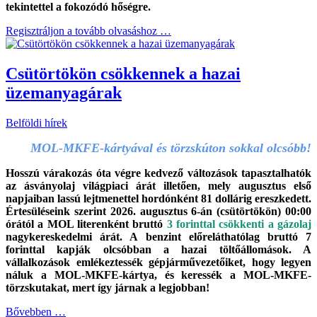
tekintettel a fokozódó hőségre.
Regisztráljon a tovább olvasáshoz …
Csütörtökön csökkennek a hazai
üzemanyagárak
Belföldi hírek
MOL-MKFE-kártyával és törzskúton sokkal olcsóbb!
Hosszú várakozás óta végre kedvező változások tapasztalhatók
az ásványolaj világpiaci árát illetően, mely augusztus első
napjaiban lassú lejtmenettel hordónként 81 dollárig ereszkedett.
Értesüléseink szerint 2026. augusztus 6-án (csütörtökön) 00:00
órától a MOL literenként bruttó
3 forinttal csökkenti a gázolaj
nagykereskedelmi árát. A benzint előreláthatólag bruttó 7
forinttal kapják olcsóbban a hazai töltőállomások. A
vállalkozások emlékeztessék gépjárművezetőiket, hogy legyen
náluk a MOL-MKFE-kártya, és keressék a MOL-MKFE-
törzskutakat, mert így járnak a legjobban!
Bővebben …