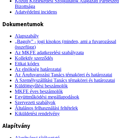
Közúti Közlekedési Szolgáltatók Alágazati Párbeszéd
Bizottsága
Adatvédelmi incidens
Dokumentumok
Alapszabály
„Bagoly” - jogi kisokos (minden, ami a fuvarozással
összefügg)
Az MKFE adatkezelési szabályzata
Kollektív szerződés
Etikai kódex
Az elnökség határozatai
Az Árufuvarozási Tanács témakörei és határozatai
A Személyszállítási Tanács témakörei és határozatai
Küldöttgyűlési beszámolók
MKFE éves beszámolók
Együttműködési megállapodások
Szervezeti szabályok
Általános felhasználási feltételek
Kiküldetési rendelvény
Alapítvány
Alapítványi tájékoztató