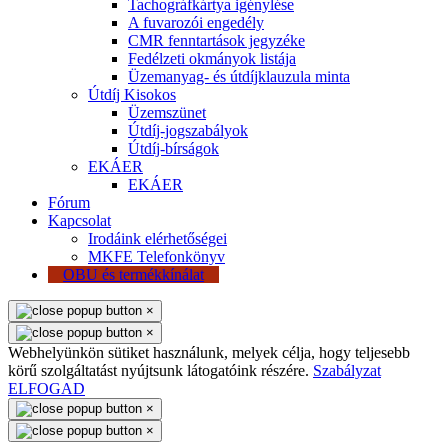
Tachográfkártya igénylése
A fuvarozói engedély
CMR fenntartások jegyzéke
Fedélzeti okmányok listája
Üzemanyag- és útdíjklauzula minta
Útdíj Kisokos
Üzemszünet
Útdíj-jogszabályok
Útdíj-bírságok
EKÁER
EKÁER
Fórum
Kapcsolat
Irodáink elérhetőségei
MKFE Telefonkönyv
OBU és termékkínálat
×
×
Webhelyünkön sütiket használunk, melyek célja, hogy teljesebb
körű szolgáltatást nyújtsunk látogatóink részére.
Szabályzat
ELFOGAD
×
×